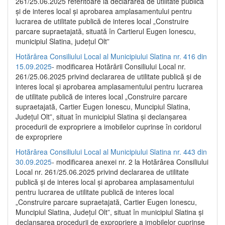
261/25.06.2025 referitoare la declararea de utilitate publică
și de interes local și aprobarea amplasamentului pentru
lucrarea de utilitate publică de interes local „Construire
parcare supraetajată, situată în Cartierul Eugen Ionescu,
municipiul Slatina, județul Olt”
Hotărârea Consiliului Local al Municipiului Slatina nr. 416 din
15.09.2025
- modificarea Hotărârii Consiliului Local nr.
261/25.06.2025 privind declararea de utilitate publică și de
interes local și aprobarea amplasamentului pentru lucrarea
de utilitate publică de interes local „Construire parcare
supraetajată, Cartier Eugen Ionescu, Muncipiul Slatina,
Județul Olt”, situat în municipiul Slatina și declanșarea
procedurii de expropriere a imobilelor cuprinse în coridorul
de expropriere
Hotărârea Consiliului Local al Municipiului Slatina nr. 443 din
30.09.2025
- modificarea anexei nr. 2 la Hotărârea Consiliului
Local nr. 261/25.06.2025 privind declararea de utilitate
publică şi de interes local şi aprobarea amplasamentului
pentru lucrarea de utilitate publică de interes local
„Construire parcare supraetajată, Cartier Eugen Ionescu,
Muncipiul Slatina, Judeţul Olt”, situat în municipiul Slatina şi
declanşarea procedurii de expropriere a imobilelor cuprinse