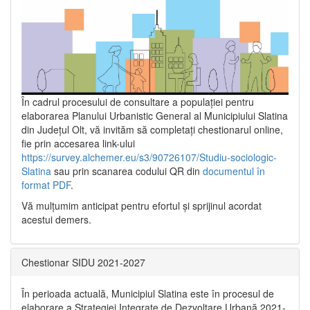
În cadrul procesului de consultare a populaţiei pentru
elaborarea Planului Urbanistic General al Municipiului Slatina
din Județul Olt, vă invităm să completați chestionarul online,
fie prin accesarea link-ului
https://survey.alchemer.eu/s3/90726107/Studiu-sociologic-
Slatina
sau prin scanarea codului QR din
documentul în
format PDF
.
Vă mulţumim anticipat pentru efortul şi sprijinul acordat
acestui demers.
Chestionar SIDU 2021-2027
În perioada actuală, Municipiul Slatina este în procesul de
elaborare a Strategiei Integrate de Dezvoltare Urbană 2021‐