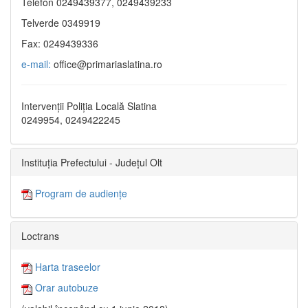
Telefon 0249439377, 0249439233
Telverde 0349919
Fax: 0249439336
e-mail:
office@primariaslatina.ro
Intervenții Poliția Locală Slatina
0249954, 0249422245
Instituția Prefectului - Județul Olt
Program de audiențe
Loctrans
Harta traseelor
Orar autobuze