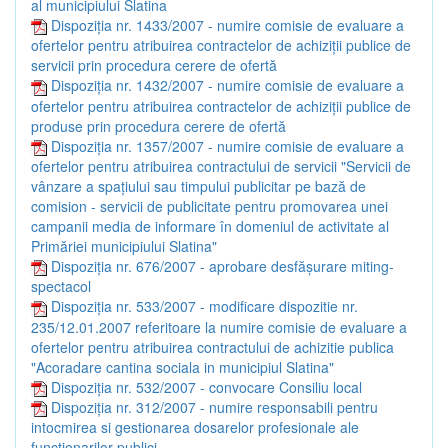
al municipiului Slatina
Dispoziția nr. 1433/2007 - numire comisie de evaluare a
ofertelor pentru atribuirea contractelor de achiziţii publice de
servicii prin procedura cerere de ofertă
Dispoziția nr. 1432/2007 - numire comisie de evaluare a
ofertelor pentru atribuirea contractelor de achiziţii publice de
produse prin procedura cerere de ofertă
Dispoziția nr. 1357/2007 - numire comisie de evaluare a
ofertelor pentru atribuirea contractului de servicii "Servicii de
vânzare a spaţiului sau timpului publicitar pe bază de
comision - servicii de publicitate pentru promovarea unei
campanii media de informare în domeniul de activitate al
Primăriei municipiului Slatina"
Dispoziția nr. 676/2007 - aprobare desfăşurare miting-
spectacol
Dispoziția nr. 533/2007 - modificare dispozitie nr.
235/12.01.2007 referitoare la numire comisie de evaluare a
ofertelor pentru atribuirea contractului de achizitie publica
"Acoradare cantina sociala in municipiul Slatina"
Dispoziția nr. 532/2007 - convocare Consiliu local
Dispoziția nr. 312/2007 - numire responsabili pentru
intocmirea si gestionarea dosarelor profesionale ale
functionarilor publici