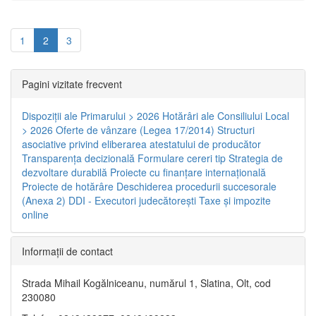
1
2
3
Pagini vizitate frecvent
Dispoziţii ale Primarului > 2026
Hotărâri ale Consiliului Local
> 2026
Oferte de vânzare (Legea 17/2014)
Structuri
asociative privind eliberarea atestatului de producător
Transparenţa decizională
Formulare cereri tip
Strategia de
dezvoltare durabilă
Proiecte cu finanţare internaţională
Proiecte de hotărâre
Deschiderea procedurii succesorale
(Anexa 2)
DDI - Executori judecătorești
Taxe şi impozite
online
Informaţii de contact
Strada Mihail Kogălniceanu, numărul 1, Slatina, Olt, cod
230080