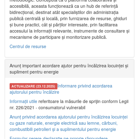
accesibilă, aceasta funcționează ca un hub de referință
bidirecțional, destinat atât specialiștilor din administrația
publică centrală și locală, prin furnizarea de resurse, ghiduri
și bune practici, cât și părților interesate, prin facilitarea
accesului la informații relevante, instrumente de consultare și
mecanisme de participare și monitorizare publică.
Centrul de resurse
Anunț important acordare ajutor pentru încălzirea locuinței și
supliment pentru energie
Informare privind acordarea
ACTUALIZARE (23.12.2025)
ajutorului pentru încălzire
Informații utile
referitoare la măsurile de sprijin conform Legii
nr. 226/2021 - consumatorul vulnerabil
Anunț privind acordarea ajutorului pentru încălzirea locuinței
cu gaze naturale, energie electrică sau lemne, cărbuni,
combustibili petrolieri și a suplimentului pentru energie
Formular cerere-declarație pe proprie răspundere