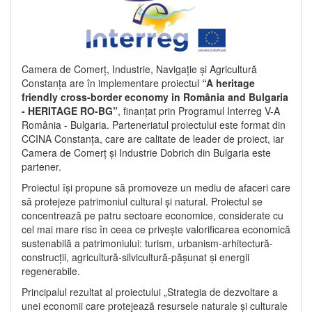
Camera de Comerț, Industrie, Navigație și Agricultură
Constanța are în implementare proiectul
“A heritage
friendly cross-border economy in România and Bulgaria
- HERITAGE RO-BG”
, finanțat prin Programul Interreg V-A
România - Bulgaria. Parteneriatul proiectului este format din
CCINA Constanța, care are calitate de leader de proiect, iar
Camera de Comerț și Industrie Dobrich din Bulgaria este
partener.
Proiectul își propune să promoveze un mediu de afaceri care
să protejeze patrimoniul cultural și natural. Proiectul se
concentrează pe patru sectoare economice, considerate cu
cel mai mare risc în ceea ce privește valorificarea economică
sustenabilă a patrimoniului: turism, urbanism-arhitectură-
construcții, agricultură-silvicultură-pășunat și energii
regenerabile.
Principalul rezultat al proiectului „Strategia de dezvoltare a
unei economii care protejează resursele naturale și culturale