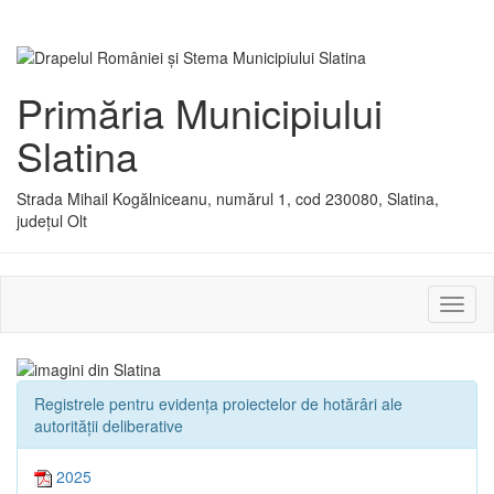
Primăria Municipiului
Slatina
Strada Mihail Kogălniceanu, numărul 1, cod 230080, Slatina,
județul Olt
Activ
sau
dezac
meniu
Registrele pentru evidența proiectelor de hotărâri ale
autorității deliberative
2025