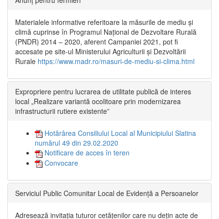
Anunț pentru fermieri
Materialele informative referitoare la măsurile de mediu și
climă cuprinse în Programul Național de Dezvoltare Rurală
(PNDR) 2014 – 2020, aferent Campaniei 2021, pot fi
accesate pe site-ul Ministerului Agriculturii și Dezvoltării
Rurale
https://www.madr.ro/masuri-de-mediu-si-clima.html
Expropriere pentru lucrarea de utilitate publică de interes
local „Realizare variantă ocolitoare prin modernizarea
infrastructurii rutiere existente”
Hotărârea Consiliului Local al Municipiului Slatina
numărul 49 din 29.02.2020
Notificare de acces în teren
Convocare
Serviciul Public Comunitar Local de Evidență a Persoanelor
Adresează invitația tuturor cetățenilor care nu dețin acte de