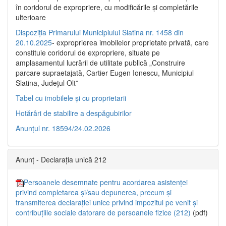
în coridorul de expropriere, cu modificările şi completările
ulterioare
Dispoziția Primarului Municipiului Slatina nr. 1458 din
20.10.2025
- exproprierea imobilelor proprietate privată, care
constituie coridorul de expropriere, situate pe
amplasamentul lucrării de utilitate publică „Construire
parcare supraetajată, Cartier Eugen Ionescu, Municipiul
Slatina, Județul Olt”
Tabel cu imobilele și cu proprietarii
Hotărâri de stabilire a despăgubirilor
Anunțul nr. 18594/24.02.2026
Anunț - Declarația unică 212
Persoanele desemnate pentru acordarea asistenței
privind completarea și/sau depunerea, precum și
transmiterea declarației unice privind impozitul pe venit și
contribuțiile sociale datorare de persoanele fizice (212)
(pdf)