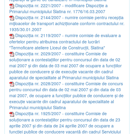
Dispoziția nr. 2221/2007 - modificare Dispoziţie a
Primarului municipiului Slatina nr. 1776/16.03.2007
Dispoziția nr. 2144/2007 - numire comisie pentru recepţia
mijloacelor de transport achiziţionate conform contractului nr.
1935/30.01.2007
Dispoziția nr. 2119/2007 - numire comisie de evaluare a
ofertelor pentru atribuirea contractului de lucrări
"Termoficare ateliere Liceul de Construcţii, Slatina"
Dispoziția nr. 2029/2007 - constituire Comisie de
soluţionare a contestaţiilor pentru concursul din data de 02
mai 2007 şi din data de 03 mai 2007 de ocupare a funcţiilor
publice de conducere şi de execuţie vacante din cadrul
aparatului de specialitate al Primarului municipiului Slatina
Dispoziția nr. 2028/2007 - constituire Comisie de concurs
pentru concursul din data de 02 mai 2007 şi din data de 03
mai 2007, de ocupare a funcţiilor publice de conducere şi de
execuţie vacante din cadrul aparatului de specialitate al
Primarului municipiului Slatina
Dispoziția nr. 1925/2007 - constituire Comisie de
soluţionare a contestaţiilor pentru concursul din data de 23
aprilie 2007 şi din data de 24 aprilie 2007 de ocupare a
funcţiei publice de conducere vacantă din cadrul Serviciului