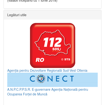
(valabil începând cu 1 iunie 2018)
Legături utile
Agenția pentru Dezvoltare Regională Sud-Vest Oltenia
A.N.P.C.P.P.S.R.
E-guvernare
Agenția Națională pentru
Ocuparea Forței de Muncă