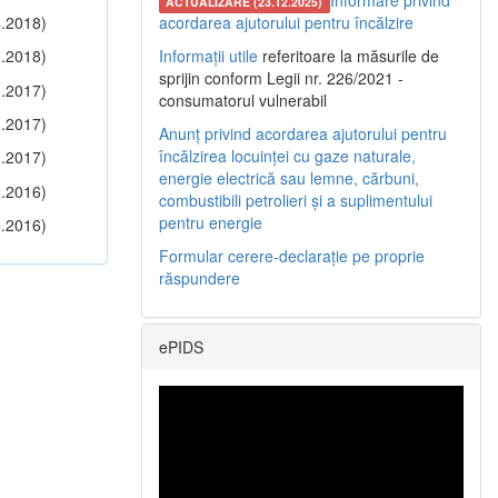
Informare privind
ACTUALIZARE (23.12.2025)
.2018)
acordarea ajutorului pentru încălzire
.2018)
Informații utile
referitoare la măsurile de
sprijin conform Legii nr. 226/2021 -
.2017)
consumatorul vulnerabil
.2017)
Anunț privind acordarea ajutorului pentru
încălzirea locuinței cu gaze naturale,
.2017)
energie electrică sau lemne, cărbuni,
.2016)
combustibili petrolieri și a suplimentului
pentru energie
.2016)
Formular cerere-declarație pe proprie
răspundere
ePIDS