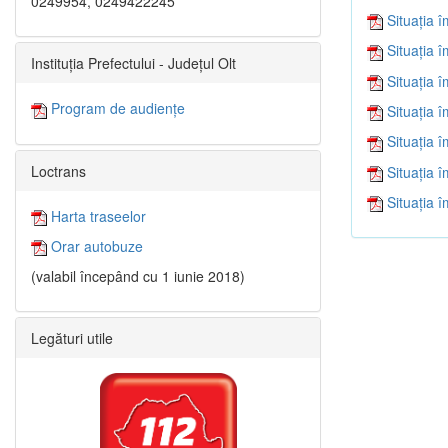
0249954, 0249422245
Situația 
Situația 
Instituția Prefectului - Județul Olt
Situația 
Program de audiențe
Situația 
Situația 
Loctrans
Situația 
Situația 
Harta traseelor
Orar autobuze
(valabil începând cu 1 iunie 2018)
Legături utile