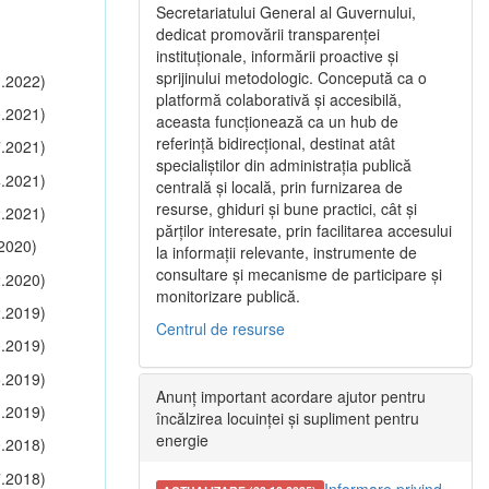
Secretariatului General al Guvernului,
dedicat promovării transparenței
instituționale, informării proactive și
sprijinului metodologic. Concepută ca o
.2022)
platformă colaborativă și accesibilă,
.2021)
aceasta funcționează ca un hub de
referință bidirecțional, destinat atât
.2021)
specialiștilor din administrația publică
.2021)
centrală și locală, prin furnizarea de
resurse, ghiduri și bune practici, cât și
.2021)
părților interesate, prin facilitarea accesului
2020)
la informații relevante, instrumente de
consultare și mecanisme de participare și
.2020)
monitorizare publică.
.2019)
Centrul de resurse
.2019)
.2019)
Anunț important acordare ajutor pentru
.2019)
încălzirea locuinței și supliment pentru
energie
.2018)
.2018)