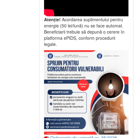
Atenție!
Acordarea suplimentului pentru
energie (50 lei/lună) nu se face automat.
Beneficiarii trebuie să depună o cerere în
platforma ePIDS, conform procedurii
legale.
Ordonanța de urgență nr. 35/2025