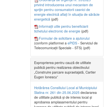
privind introducerea unui mecanism de
sprijin pentru consumatorii casnici de
energie electrică aflați în situația de sărăcie
energetică
(pdf)
Informații utile pentru beneficiarii
tichetului electronic de energie
(pdf)
Formular de solicitare a ajutorului
(conform platformei a
ePIDS
- Serviciul de
Telecomunicații Speciale - STS) (pdf)
Exproprierea pentru cauză de utilitate
publică pentru realizarea obiectivului
„Construire parcare supraetajată, Cartier
Eugen Ionescu”
Hotărârea Consiliului Local al Municipiului
Slatina nr. 261 din 25.06.2025
declararea
de utilitate publică și de interes local și
aprobarea amplasamentului pentru
lucrarea de utilitate publică de interes local