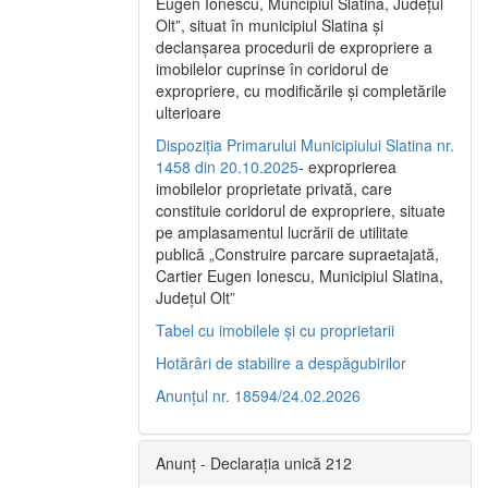
Eugen Ionescu, Muncipiul Slatina, Judeţul
Olt”, situat în municipiul Slatina şi
declanşarea procedurii de expropriere a
imobilelor cuprinse în coridorul de
expropriere, cu modificările şi completările
ulterioare
Dispoziția Primarului Municipiului Slatina nr.
1458 din 20.10.2025
- exproprierea
imobilelor proprietate privată, care
constituie coridorul de expropriere, situate
pe amplasamentul lucrării de utilitate
publică „Construire parcare supraetajată,
Cartier Eugen Ionescu, Municipiul Slatina,
Județul Olt”
Tabel cu imobilele și cu proprietarii
Hotărâri de stabilire a despăgubirilor
Anunțul nr. 18594/24.02.2026
Anunț - Declarația unică 212