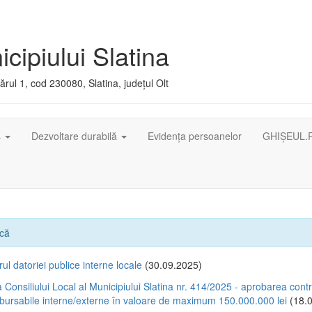
cipiului Slatina
rul 1, cod 230080, Slatina, județul Olt
ș
Dezvoltare durabilă
Evidența persoanelor
GHIȘEUL.
ică
ul datoriei publice interne locale
(30.09.2025)
 Consiliului Local al Municipiului Slatina nr. 414/2025 - aprobarea contr
mbursabile interne/externe în valoare de maximum 150.000.000 lei
(18.0