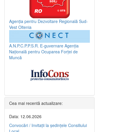
Agenția pentru Dezvoltare Regională Sud-
Vest Oltenia
A.N.P.C.P.P.S.R.
E-guvernare
Agenția
Națională pentru Ocuparea Forței de
Muncă
Cea mai recentă actualizare:
Data: 12.06.2026
Convocări / Invitaţii la şedinţele Consiliului
Local