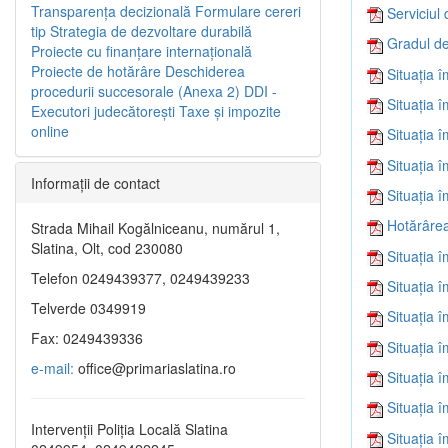
Transparenţa decizională
Formulare cereri
Serviciul 
tip
Strategia de dezvoltare durabilă
Gradul de
Proiecte cu finanţare internaţională
Proiecte de hotărâre
Deschiderea
Situația 
procedurii succesorale (Anexa 2)
DDI -
Situația 
Executori judecătorești
Taxe şi impozite
online
Situația 
Situația 
Informaţii de contact
Situația 
Hotărârea
Strada Mihail Kogălniceanu, numărul 1,
Slatina, Olt, cod 230080
Situația 
Telefon 0249439377, 0249439233
Situația 
Telverde 0349919
Situația 
Fax: 0249439336
Situația 
e-mail:
office@primariaslatina.ro
Situația 
Situația 
Intervenții Poliția Locală Slatina
Situația 