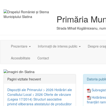
Primăria Muni
Strada Mihail Kogălniceanu, numă
Prezentare
Informații de interes public
Despre ora
Accesibilitate
Contact
Pagini vizitate frecvent
Datoria publ
Dispoziţii ale Primarului > 2026
Hotărâri ale
Subregistr
Consiliului Local > 2026
Oferte de vânzare
Hotărârea
(Legea 17/2014)
Structuri asociative
finanțări ra
privind eliberarea atestatului de producător