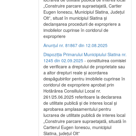
„Construire parcare supraetajată, Cartier
Eugen Ionescu, Municipiul Slatina, Județul
Olt”, situat în municipiul Slatina și
declanșarea procedurii de expropriere a
imobilelor cuprinse în coridorul de
expropriere
Anunțul nr. 81867 din 12.08.2025
Dispoziția Primarului Municipiului Slatina nr.
1245 din 02.09.2025
- constituirea comisiei
de verificare a dreptului de proprietate sau
a altor drepturi reale și acordarea
despăgubirilor pentru imobilele cuprinse în
coridorul de expropriere aprobat prin
Hotărârea Consiliului Local nr.
261/25.06.2025 referitoare la declararea
de utilitate publică și de interes local și
aprobarea amplasamentului pentru
lucrarea de utilitate publică de interes local
„Construire parcare supraetajată, situată în
Cartierul Eugen Ionescu, municipiul
Slatina, județul Olt”