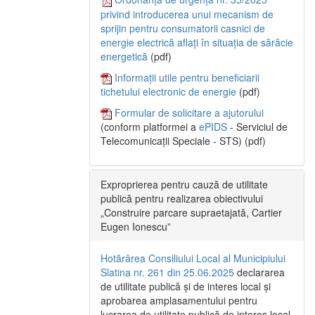
privind introducerea unui mecanism de
sprijin pentru consumatorii casnici de
energie electrică aflați în situația de sărăcie
energetică
(pdf)
Informații utile pentru beneficiarii
tichetului electronic de energie
(pdf)
Formular de solicitare a ajutorului
(conform platformei a
ePIDS
- Serviciul de
Telecomunicații Speciale - STS) (pdf)
Exproprierea pentru cauză de utilitate
publică pentru realizarea obiectivului
„Construire parcare supraetajată, Cartier
Eugen Ionescu”
Hotărârea Consiliului Local al Municipiului
Slatina nr. 261 din 25.06.2025
declararea
de utilitate publică și de interes local și
aprobarea amplasamentului pentru
lucrarea de utilitate publică de interes local