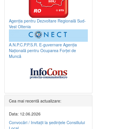
Agenția pentru Dezvoltare Regională Sud-
Vest Oltenia
A.N.P.C.P.P.S.R.
E-guvernare
Agenția
Națională pentru Ocuparea Forței de
Muncă
Cea mai recentă actualizare:
Data: 12.06.2026
Convocări / Invitaţii la şedinţele Consiliului
Local