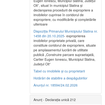
Eugen Ionescu, Muncipiul Slatina, Judeţul
Olt”, situat în municipiul Slatina şi
declanşarea procedurii de expropriere a
imobilelor cuprinse în coridorul de
expropriere, cu modificările şi completările
ulterioare
Dispoziția Primarului Municipiului Slatina nr.
1458 din 20.10.2025
- exproprierea
imobilelor proprietate privată, care
constituie coridorul de expropriere, situate
pe amplasamentul lucrării de utilitate
publică „Construire parcare supraetajată,
Cartier Eugen Ionescu, Municipiul Slatina,
Județul Olt”
Tabel cu imobilele și cu proprietarii
Hotărâri de stabilire a despăgubirilor
Anunțul nr. 18594/24.02.2026
Anunț - Declarația unică 212