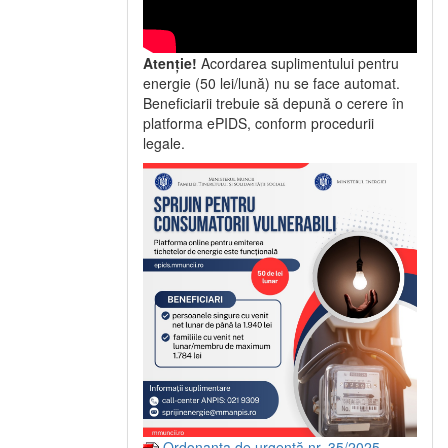
Atenție!
Acordarea suplimentului pentru
energie (50 lei/lună) nu se face automat.
Beneficiarii trebuie să depună o cerere în
platforma ePIDS, conform procedurii
legale.
Ordonanța de urgență nr. 35/2025