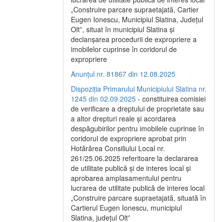
„Construire parcare supraetajată, Cartier
Eugen Ionescu, Municipiul Slatina, Județul
Olt”, situat în municipiul Slatina și
declanșarea procedurii de expropriere a
imobilelor cuprinse în coridorul de
expropriere
Anunțul nr. 81867 din 12.08.2025
Dispoziția Primarului Municipiului Slatina nr.
1245 din 02.09.2025
- constituirea comisiei
de verificare a dreptului de proprietate sau
a altor drepturi reale și acordarea
despăgubirilor pentru imobilele cuprinse în
coridorul de expropriere aprobat prin
Hotărârea Consiliului Local nr.
261/25.06.2025 referitoare la declararea
de utilitate publică și de interes local și
aprobarea amplasamentului pentru
lucrarea de utilitate publică de interes local
„Construire parcare supraetajată, situată în
Cartierul Eugen Ionescu, municipiul
Slatina, județul Olt”