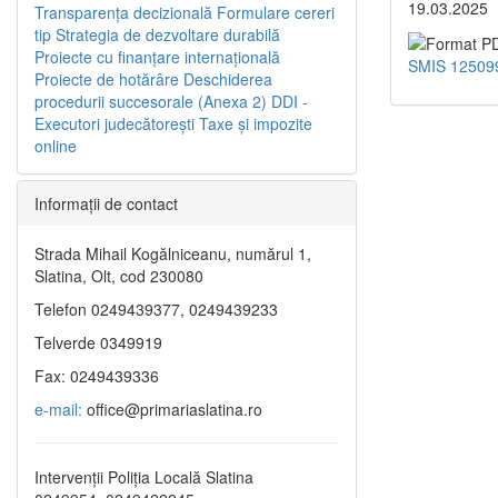
19.03.2025
Transparenţa decizională
Formulare cereri
tip
Strategia de dezvoltare durabilă
Proiecte cu finanţare internaţională
SMIS 12509
Proiecte de hotărâre
Deschiderea
procedurii succesorale (Anexa 2)
DDI -
Executori judecătorești
Taxe şi impozite
online
Informaţii de contact
Strada Mihail Kogălniceanu, numărul 1,
Slatina, Olt, cod 230080
Telefon 0249439377, 0249439233
Telverde 0349919
Fax: 0249439336
e-mail:
office@primariaslatina.ro
Intervenții Poliția Locală Slatina