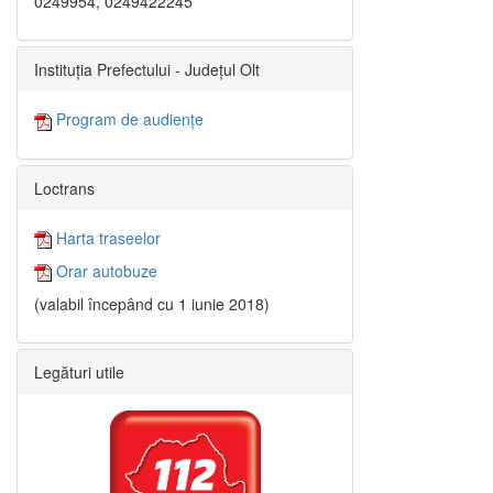
0249954, 0249422245
Instituția Prefectului - Județul Olt
Program de audiențe
Loctrans
Harta traseelor
Orar autobuze
(valabil începând cu 1 iunie 2018)
Legături utile