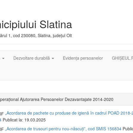
cipiului Slatina
rul 1, cod 230080, Slatina, județul Olt
ș
Dezvoltare durabilă
Evidența persoanelor
GHIȘEUL.
perațional Ajutorarea Persoanelor Dezavantajate 2014-2020
„Acordarea de pachete cu produse de igienă în cadrul POAD 2018-
4
Publicat la: 19.03.2025
„Acordarea de trusouri pentru nou-născuți”, cod SMIS 156834
Public