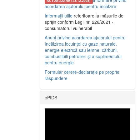
Informare privind
ACTUALIZARE (23.12.2025)
acordarea ajutorului pentru încălzire
Informații utile
referitoare la măsurile de
sprijin conform Legii nr. 226/2021 -
consumatorul vulnerabil
Anunț privind acordarea ajutorului pentru
încălzirea locuinței cu gaze naturale,
energie electrică sau lemne, cărbuni,
combustibili petrolieri și a suplimentului
pentru energie
Formular cerere-declarație pe proprie
răspundere
ePIDS