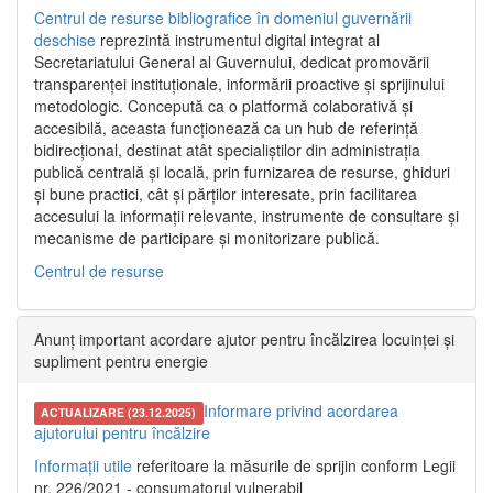
Centrul de resurse bibliografice în domeniul guvernării
deschise
reprezintă instrumentul digital integrat al
Secretariatului General al Guvernului, dedicat promovării
transparenței instituționale, informării proactive și sprijinului
metodologic. Concepută ca o platformă colaborativă și
accesibilă, aceasta funcționează ca un hub de referință
bidirecțional, destinat atât specialiștilor din administrația
publică centrală și locală, prin furnizarea de resurse, ghiduri
și bune practici, cât și părților interesate, prin facilitarea
accesului la informații relevante, instrumente de consultare și
mecanisme de participare și monitorizare publică.
Centrul de resurse
Anunț important acordare ajutor pentru încălzirea locuinței și
supliment pentru energie
Informare privind acordarea
ACTUALIZARE (23.12.2025)
ajutorului pentru încălzire
Informații utile
referitoare la măsurile de sprijin conform Legii
nr. 226/2021 - consumatorul vulnerabil