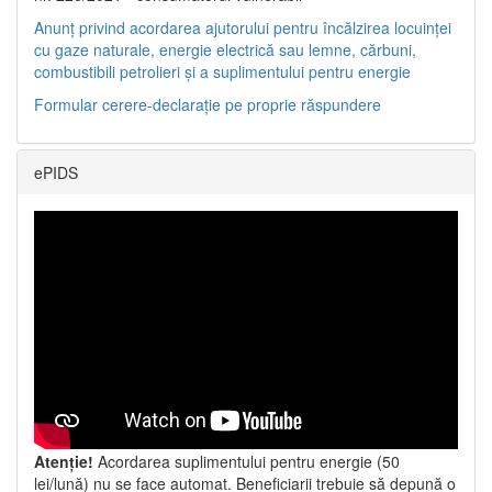
Anunț privind acordarea ajutorului pentru încălzirea locuinței
cu gaze naturale, energie electrică sau lemne, cărbuni,
combustibili petrolieri și a suplimentului pentru energie
Formular cerere-declarație pe proprie răspundere
ePIDS
Atenție!
Acordarea suplimentului pentru energie (50
lei/lună) nu se face automat. Beneficiarii trebuie să depună o