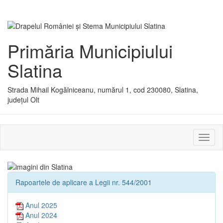
Primăria Municipiului
Slatina
Strada Mihail Kogălniceanu, numărul 1, cod 230080, Slatina,
județul Olt
Activ
sau
dezac
meniu
Rapoartele de aplicare a Legii nr. 544/2001
Anul 2025
Anul 2024