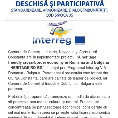
Camera de Comerț, Industrie, Navigație și Agricultură
Constanța are în implementare proiectul
“A heritage
friendly cross-border economy in România and Bulgaria
- HERITAGE RO-BG”
, finanțat prin Programul Interreg V-A
România - Bulgaria. Parteneriatul proiectului este format din
CCINA Constanța, care are calitate de leader de proiect, iar
Camera de Comerț și Industrie Dobrich din Bulgaria este
partener.
Proiectul își propune să promoveze un mediu de afaceri care
să protejeze patrimoniul cultural și natural. Proiectul se
concentrează pe patru sectoare economice, considerate cu
cel mai mare risc în ceea ce privește valorificarea economică
sustenabilă a patrimoniului: turism, urbanism-arhitectură-