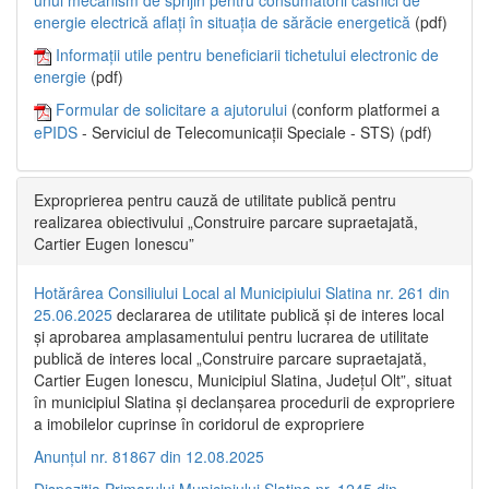
energie electrică aflați în situația de sărăcie energetică
(pdf)
Informații utile pentru beneficiarii tichetului electronic de
energie
(pdf)
Formular de solicitare a ajutorului
(conform platformei a
ePIDS
- Serviciul de Telecomunicații Speciale - STS) (pdf)
Exproprierea pentru cauză de utilitate publică pentru
realizarea obiectivului „Construire parcare supraetajată,
Cartier Eugen Ionescu”
Hotărârea Consiliului Local al Municipiului Slatina nr. 261 din
25.06.2025
declararea de utilitate publică și de interes local
și aprobarea amplasamentului pentru lucrarea de utilitate
publică de interes local „Construire parcare supraetajată,
Cartier Eugen Ionescu, Municipiul Slatina, Județul Olt”, situat
în municipiul Slatina și declanșarea procedurii de expropriere
a imobilelor cuprinse în coridorul de expropriere
Anunțul nr. 81867 din 12.08.2025
Dispoziția Primarului Municipiului Slatina nr. 1245 din