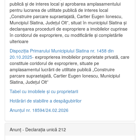
publică şi de interes local şi aprobarea amplasamentului
pentru lucrarea de utilitate publică de interes local
„Construire parcare supraetajată, Cartier Eugen Ionescu,
Muncipiul Slatina, Judeţul Olt”, situat în municipiul Slatina şi
declanşarea procedurii de expropriere a imobilelor cuprinse
în coridorul de expropriere, cu modificările şi completările
ulterioare
Dispoziția Primarului Municipiului Slatina nr. 1458 din
20.10.2025
- exproprierea imobilelor proprietate privată, care
constituie coridorul de expropriere, situate pe
amplasamentul lucrării de utilitate publică „Construire
parcare supraetajată, Cartier Eugen Ionescu, Municipiul
Slatina, Județul Olt”
Tabel cu imobilele și cu proprietarii
Hotărâri de stabilire a despăgubirilor
Anunțul nr. 18594/24.02.2026
Anunț - Declarația unică 212