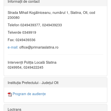
Informaţii de contact
Strada Mihail Kogălniceanu, numărul 1, Slatina, Olt, cod
230080
Telefon 0249439377, 0249439233
Telverde 0349919
Fax: 0249439336
e-mail:
office@primariaslatina.ro
Intervenții Poliția Locală Slatina
0249954, 0249422245
Instituția Prefectului - Județul Olt
Program de audiențe
Loctrans