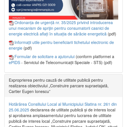
Ordonanța de urgență nr. 35/2025 privind introducerea
unui mecanism de sprijin pentru consumatorii casnici de
energie electrică aflați în situația de sărăcie energetică
(pdf)
Informații utile pentru beneficiarii tichetului electronic de
energie
(pdf)
Formular de solicitare a ajutorului
(conform platformei a
ePIDS
- Serviciul de Telecomunicații Speciale - STS) (pdf)
Exproprierea pentru cauză de utilitate publică pentru
realizarea obiectivului „Construire parcare supraetajată,
Cartier Eugen Ionescu”
Hotărârea Consiliului Local al Municipiului Slatina nr. 261 din
25.06.2025
declararea de utilitate publică și de interes local
și aprobarea amplasamentului pentru lucrarea de utilitate
publică de interes local „Construire parcare supraetajată,
Cartier Eugen Ionescu, Municipiul Slatina, Județul Olt”, situat