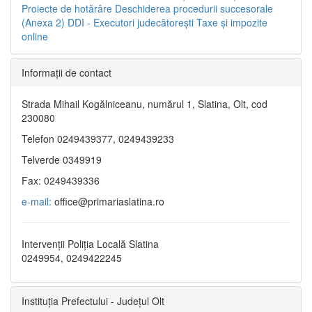
Proiecte de hotărâre
Deschiderea procedurii succesorale
(Anexa 2)
DDI - Executori judecătorești
Taxe şi impozite
online
Informaţii de contact
Strada Mihail Kogălniceanu, numărul 1, Slatina, Olt, cod
230080
Telefon 0249439377, 0249439233
Telverde 0349919
Fax: 0249439336
e-mail:
office@primariaslatina.ro
Intervenții Poliția Locală Slatina
0249954, 0249422245
Instituția Prefectului - Județul Olt