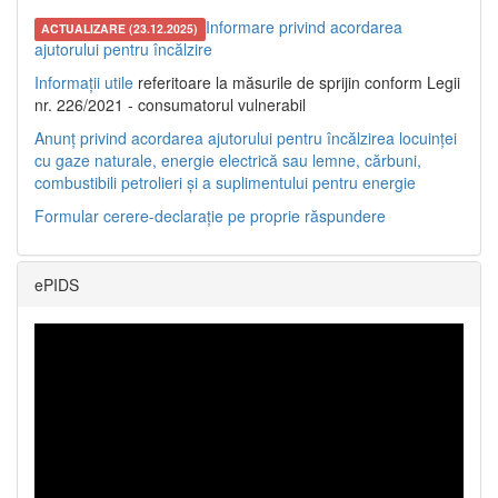
Informare privind acordarea
ACTUALIZARE (23.12.2025)
ajutorului pentru încălzire
Informații utile
referitoare la măsurile de sprijin conform Legii
nr. 226/2021 - consumatorul vulnerabil
Anunț privind acordarea ajutorului pentru încălzirea locuinței
cu gaze naturale, energie electrică sau lemne, cărbuni,
combustibili petrolieri și a suplimentului pentru energie
Formular cerere-declarație pe proprie răspundere
ePIDS