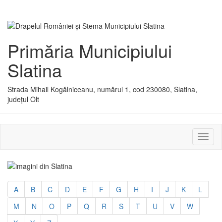
Primăria Municipiului
Slatina
Strada Mihail Kogălniceanu, numărul 1, cod 230080, Slatina,
județul Olt
Activ
sau
dezac
meniu
A
B
C
D
E
F
G
H
I
J
K
L
M
N
O
P
Q
R
S
T
U
V
W