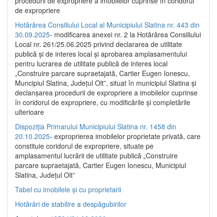
procedurii de expropriere a imobilelor cuprinse în coridorul
de expropriere
Hotărârea Consiliului Local al Municipiului Slatina nr. 443 din
30.09.2025
- modificarea anexei nr. 2 la Hotărârea Consiliului
Local nr. 261/25.06.2025 privind declararea de utilitate
publică şi de interes local şi aprobarea amplasamentului
pentru lucrarea de utilitate publică de interes local
„Construire parcare supraetajată, Cartier Eugen Ionescu,
Muncipiul Slatina, Judeţul Olt”, situat în municipiul Slatina şi
declanşarea procedurii de expropriere a imobilelor cuprinse
în coridorul de expropriere, cu modificările şi completările
ulterioare
Dispoziția Primarului Municipiului Slatina nr. 1458 din
20.10.2025
- exproprierea imobilelor proprietate privată, care
constituie coridorul de expropriere, situate pe
amplasamentul lucrării de utilitate publică „Construire
parcare supraetajată, Cartier Eugen Ionescu, Municipiul
Slatina, Județul Olt”
Tabel cu imobilele și cu proprietarii
Hotărâri de stabilire a despăgubirilor