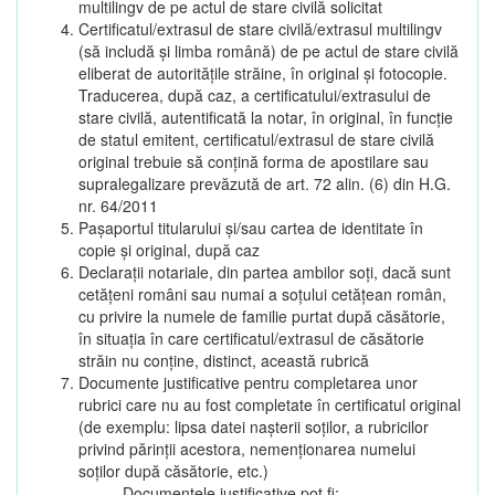
multilingv de pe actul de stare civilă solicitat
Certificatul/extrasul de stare civilă/extrasul multilingv
(să includă și limba română) de pe actul de stare civilă
eliberat de autoritățile străine, în original și fotocopie.
Traducerea, după caz, a certificatului/extrasului de
stare civilă, autentificată la notar, în original, în funcție
de statul emitent, certificatul/extrasul de stare civilă
original trebuie să conțină forma de apostilare sau
supralegalizare prevăzută de art. 72 alin. (6) din H.G.
nr. 64/2011
Pașaportul titularului și/sau cartea de identitate în
copie și original, după caz
Declarații notariale, din partea ambilor soți, dacă sunt
cetățeni români sau numai a soțului cetățean român,
cu privire la numele de familie purtat după căsătorie,
în situația în care certificatul/extrasul de căsătorie
străin nu conține, distinct, această rubrică
Documente justificative pentru completarea unor
rubrici care nu au fost completate în certificatul original
(de exemplu: lipsa datei nașterii soților, a rubricilor
privind părinții acestora, nemenționarea numelui
soților după căsătorie, etc.)
Documentele justificative pot fi: