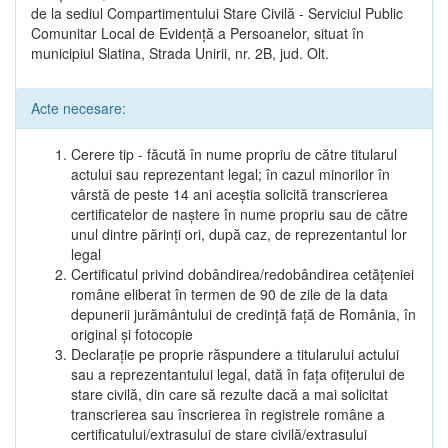
de la sediul Compartimentului Stare Civilă - Serviciul Public
Comunitar Local de Evidență a Persoanelor, situat în
municipiul Slatina, Strada Unirii, nr. 2B, jud. Olt.
Acte necesare:
Cerere tip - făcută în nume propriu de către titularul
actului sau reprezentant legal; în cazul minorilor în
vârstă de peste 14 ani aceștia solicită transcrierea
certificatelor de naștere în nume propriu sau de către
unul dintre părinți ori, după caz, de reprezentantul lor
legal
Certificatul privind dobândirea/redobândirea cetățeniei
române eliberat în termen de 90 de zile de la data
depunerii jurământului de credință față de România, în
original și fotocopie
Declarație pe proprie răspundere a titularului actului
sau a reprezentantului legal, dată în fața ofițerului de
stare civilă, din care să rezulte dacă a mai solicitat
transcrierea sau înscrierea în registrele române a
certificatului/extrasului de stare civilă/extrasului