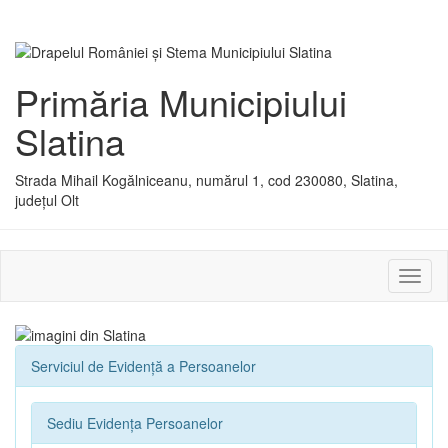
Primăria Municipiului
Slatina
Strada Mihail Kogălniceanu, numărul 1, cod 230080, Slatina,
județul Olt
Activ
sau
dezac
meniu
Serviciul de Evidenţă a Persoanelor
Sediu Evidența Persoanelor