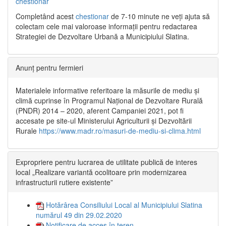
chestionar
Completând acest
chestionar
de 7-10 minute ne veți ajuta să
colectam cele mai valoroase informații pentru redactarea
Strategiei de Dezvoltare Urbană a Municipiului Slatina.
Anunț pentru fermieri
Materialele informative referitoare la măsurile de mediu și
climă cuprinse în Programul Național de Dezvoltare Rurală
(PNDR) 2014 – 2020, aferent Campaniei 2021, pot fi
accesate pe site-ul Ministerului Agriculturii și Dezvoltării
Rurale
https://www.madr.ro/masuri-de-mediu-si-clima.html
Expropriere pentru lucrarea de utilitate publică de interes
local „Realizare variantă ocolitoare prin modernizarea
infrastructurii rutiere existente”
Hotărârea Consiliului Local al Municipiului Slatina
numărul 49 din 29.02.2020
Notificare de acces în teren