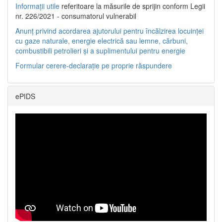
Informații utile
referitoare la măsurile de sprijin conform Legii
nr. 226/2021 - consumatorul vulnerabil
Anunț privind acordarea ajutorului pentru încălzirea locuinței
cu gaze naturale, energie electrică sau lemne, cărbuni,
combustibili petrolieri și a suplimentului pentru energie
Formular cerere-declarație pe proprie răspundere
ePIDS