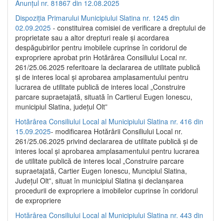
Anunțul nr. 81867 din 12.08.2025
Dispoziția Primarului Municipiului Slatina nr. 1245 din
02.09.2025
- constituirea comisiei de verificare a dreptului de
proprietate sau a altor drepturi reale și acordarea
despăgubirilor pentru imobilele cuprinse în coridorul de
expropriere aprobat prin Hotărârea Consiliului Local nr.
261/25.06.2025 referitoare la declararea de utilitate publică
și de interes local și aprobarea amplasamentului pentru
lucrarea de utilitate publică de interes local „Construire
parcare supraetajată, situată în Cartierul Eugen Ionescu,
municipiul Slatina, județul Olt”
Hotărârea Consiliului Local al Municipiului Slatina nr. 416 din
15.09.2025
- modificarea Hotărârii Consiliului Local nr.
261/25.06.2025 privind declararea de utilitate publică și de
interes local și aprobarea amplasamentului pentru lucrarea
de utilitate publică de interes local „Construire parcare
supraetajată, Cartier Eugen Ionescu, Muncipiul Slatina,
Județul Olt”, situat în municipiul Slatina și declanșarea
procedurii de expropriere a imobilelor cuprinse în coridorul
de expropriere
Hotărârea Consiliului Local al Municipiului Slatina nr. 443 din