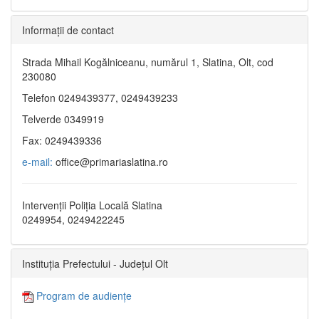
Informaţii de contact
Strada Mihail Kogălniceanu, numărul 1, Slatina, Olt, cod
230080
Telefon 0249439377, 0249439233
Telverde 0349919
Fax: 0249439336
e-mail:
office@primariaslatina.ro
Intervenții Poliția Locală Slatina
0249954, 0249422245
Instituția Prefectului - Județul Olt
Program de audiențe