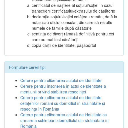
certificatul de naștere al soțului/soției în cazul
transcrierii certificatului/extrasului de căsătorie
declarația soțului/soției cetățean român, dată la
notar sau oficiul consular, din care să rezulte
numele de familie după căsătorie
sentința de divorț rămasă definitivă pentru cei
care au mai fost căsătoriți
copia cărții de identitate, pașaportul
Formulare cereri tip:
Cerere pentru eliberarea actului de identitate
Cerere pentru înscrierea în actul de identitate a
menţiunii privind stabilirea reşedinţei
Cerere pentru eliberarea actului de identitate
cetăţenilor români cu domiciliul în străinătate şi
reşedinţa în România
Cerere pentru eliberarea actului de identitate ca
urmare a schimbării domiciliului din străinătate în
România