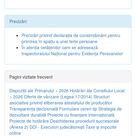
Precizări:
Precizări privind declaraţia de consimţământ pentru
primirea în spaţiu a unei terţe persoane
În atenţia cetăţenilor care se adresează
Inspectoratului Naţional pentru Evidenţa Persoanelor
Pagini vizitate frecvent
Dispoziţii ale Primarului > 2026
Hotărâri ale Consiliului Local
> 2026
Oferte de vânzare (Legea 17/2014)
Structuri
asociative privind eliberarea atestatului de producător
Transparenţa decizională
Formulare cereri tip
Strategia de
dezvoltare durabilă
Proiecte cu finanţare internaţională
Proiecte de hotărâre
Deschiderea procedurii succesorale
(Anexa 2)
DDI - Executori judecătorești
Taxe şi impozite
online