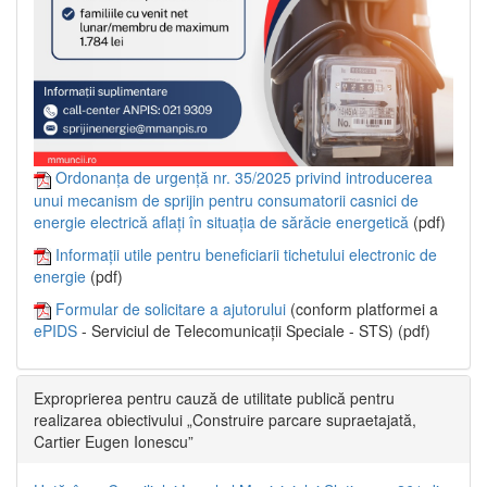
Ordonanța de urgență nr. 35/2025 privind introducerea
unui mecanism de sprijin pentru consumatorii casnici de
energie electrică aflați în situația de sărăcie energetică
(pdf)
Informații utile pentru beneficiarii tichetului electronic de
energie
(pdf)
Formular de solicitare a ajutorului
(conform platformei a
ePIDS
- Serviciul de Telecomunicații Speciale - STS) (pdf)
Exproprierea pentru cauză de utilitate publică pentru
realizarea obiectivului „Construire parcare supraetajată,
Cartier Eugen Ionescu”