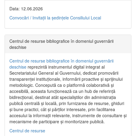
Data: 12.06.2026
Convocări / Invitaţii la şedinţele Consiliului Local
Centrul de resurse bibliografice în domeniul guvernării
deschise
Centrul de resurse bibliografice în domeniul guvernării
deschise
reprezintă instrumentul digital integrat al
Secretariatului General al Guvernului, dedicat promovării
transparenței instituționale, informării proactive și sprijinului
metodologic. Concepută ca o platformă colaborativă și
accesibilă, aceasta funcționează ca un hub de referință
bidirecțional, destinat atât specialiștilor din administrația
publică centrală și locală, prin furnizarea de resurse, ghiduri
și bune practici, cât și părților interesate, prin facilitarea
accesului la informații relevante, instrumente de consultare și
mecanisme de participare și monitorizare publică.
Centrul de resurse