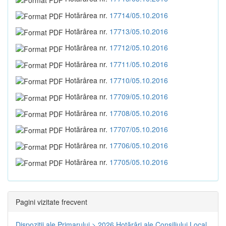
Hotărârea nr.
17714/05.10.2016
Hotărârea nr.
17713/05.10.2016
Hotărârea nr.
17712/05.10.2016
Hotărârea nr.
17711/05.10.2016
Hotărârea nr.
17710/05.10.2016
Hotărârea nr.
17709/05.10.2016
Hotărârea nr.
17708/05.10.2016
Hotărârea nr.
17707/05.10.2016
Hotărârea nr.
17706/05.10.2016
Hotărârea nr.
17705/05.10.2016
Pagini vizitate frecvent
Dispoziţii ale Primarului > 2026
Hotărâri ale Consiliului Local