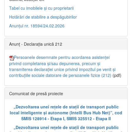
Tabel cu imobilele și cu proprietarii
Hotărâri de stabilire a despăgubirilor
Anunțul nr. 18594/24.02.2026
Anunț - Declarația unică 212
Persoanele desemnate pentru acordarea asistenței
privind completarea și/sau depunerea, precum și
transmiterea declarației unice privind impozitul pe venit și
contribuțiile sociale datorare de persoanele fizice (212)
(pdf)
Comunicat de presă proiecte
„Dezvoltarea unei rețele de stații de transport public
local inteligente și autonome (Intelli Bus Hub Net)”, cod
SMIS 128914 - Etapa I, SMIS 325512 - Etapa II
„Dezvoltarea unei rețele de stații de transport public