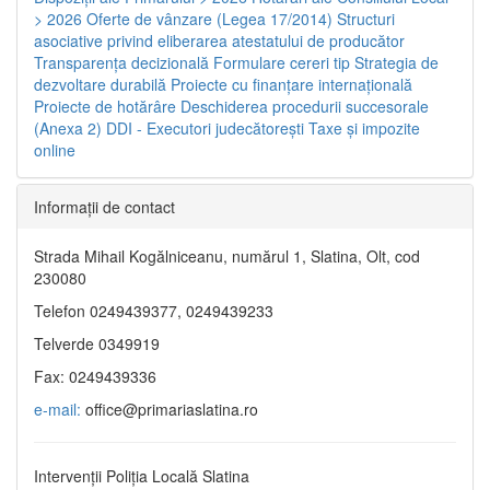
> 2026
Oferte de vânzare (Legea 17/2014)
Structuri
asociative privind eliberarea atestatului de producător
Transparenţa decizională
Formulare cereri tip
Strategia de
dezvoltare durabilă
Proiecte cu finanţare internaţională
Proiecte de hotărâre
Deschiderea procedurii succesorale
(Anexa 2)
DDI - Executori judecătorești
Taxe şi impozite
online
Informaţii de contact
Strada Mihail Kogălniceanu, numărul 1, Slatina, Olt, cod
230080
Telefon 0249439377, 0249439233
Telverde 0349919
Fax: 0249439336
e-mail:
office@primariaslatina.ro
Intervenții Poliția Locală Slatina