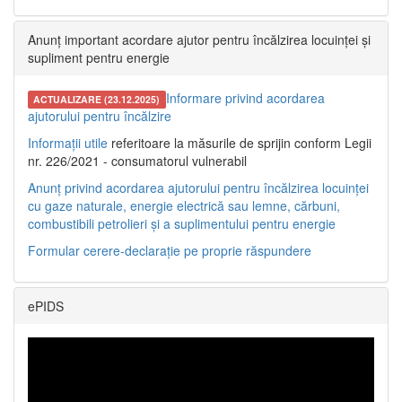
Anunț important acordare ajutor pentru încălzirea locuinței și
supliment pentru energie
Informare privind acordarea
ACTUALIZARE (23.12.2025)
ajutorului pentru încălzire
Informații utile
referitoare la măsurile de sprijin conform Legii
nr. 226/2021 - consumatorul vulnerabil
Anunț privind acordarea ajutorului pentru încălzirea locuinței
cu gaze naturale, energie electrică sau lemne, cărbuni,
combustibili petrolieri și a suplimentului pentru energie
Formular cerere-declarație pe proprie răspundere
ePIDS