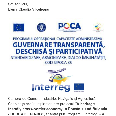
Șef serviciu,
Elena-Claudia Vîlceleanu
Camera de Comerț, Industrie, Navigație și Agricultură
Constanța are în implementare proiectul
“A heritage
friendly cross-border economy in România and Bulgaria
- HERITAGE RO-BG”
, finanțat prin Programul Interreg V-A