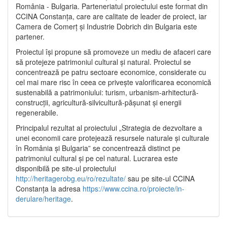
România - Bulgaria. Parteneriatul proiectului este format din
CCINA Constanța, care are calitate de leader de proiect, iar
Camera de Comerț și Industrie Dobrich din Bulgaria este
partener.
Proiectul își propune să promoveze un mediu de afaceri care
să protejeze patrimoniul cultural și natural. Proiectul se
concentrează pe patru sectoare economice, considerate cu
cel mai mare risc în ceea ce privește valorificarea economică
sustenabilă a patrimoniului: turism, urbanism-arhitectură-
construcții, agricultură-silvicultură-pășunat și energii
regenerabile.
Principalul rezultat al proiectului „Strategia de dezvoltare a
unei economii care protejează resursele naturale și culturale
în România și Bulgaria” se concentrează distinct pe
patrimoniul cultural și pe cel natural. Lucrarea este
disponibilă pe site-ul proiectului
http://heritagerobg.eu/ro/rezultate/
sau pe site-ul CCINA
Constanța la adresa
https://www.ccina.ro/proiecte/in-
derulare/heritage
.