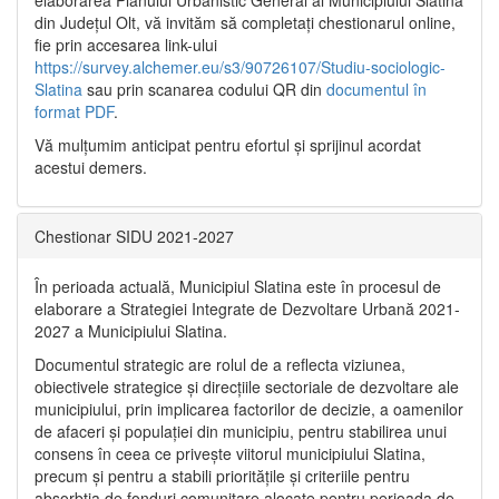
elaborarea Planului Urbanistic General al Municipiului Slatina
din Județul Olt, vă invităm să completați chestionarul online,
fie prin accesarea link-ului
https://survey.alchemer.eu/s3/90726107/Studiu-sociologic-
Slatina
sau prin scanarea codului QR din
documentul în
format PDF
.
Vă mulţumim anticipat pentru efortul şi sprijinul acordat
acestui demers.
Chestionar SIDU 2021-2027
În perioada actuală, Municipiul Slatina este în procesul de
elaborare a Strategiei Integrate de Dezvoltare Urbană 2021‐
2027 a Municipiului Slatina.
Documentul strategic are rolul de a reflecta viziunea,
obiectivele strategice și direcțiile sectoriale de dezvoltare ale
municipiului, prin implicarea factorilor de decizie, a oamenilor
de afaceri și populației din municipiu, pentru stabilirea unui
consens în ceea ce privește viitorul municipiului Slatina,
precum și pentru a stabili prioritățile și criteriile pentru
absorbția de fonduri comunitare alocate pentru perioada de