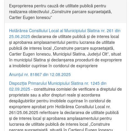
Exproprierea pentru cauză de utilitate publică pentru
realizarea obiectivului „Construire parcare supraetajată,
Cartier Eugen Ionescu”
Hotărârea Consiliului Local al Municipiului Slatina nr. 261 din
25.06.2025
declararea de utilitate publică și de interes local
și aprobarea amplasamentului pentru lucrarea de utilitate
publică de interes local „Construire parcare supraetajată,
Cartier Eugen Ionescu, Municipiul Slatina, Județul Olt”, situat
în municipiul Slatina și declanșarea procedurii de expropriere
a imobilelor cuprinse în coridorul de expropriere
Anunțul nr. 81867 din 12.08.2025
Dispoziția Primarului Municipiului Slatina nr. 1245 din
02.09.2025
- constituirea comisiei de verificare a dreptului de
proprietate sau a altor drepturi reale și acordarea
despăgubirilor pentru imobilele cuprinse în coridorul de
expropriere aprobat prin Hotărârea Consiliului Local nr.
261/25.06.2025 referitoare la declararea de utilitate publică
și de interes local și aprobarea amplasamentului pentru
lucrarea de utilitate publică de interes local „Construire
parcare supraetajată, situată în Cartierul Eugen Ionescu,