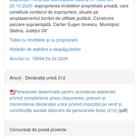
20.10.2025
- exproprierea imobilelor proprietate privată, care
constituie coridorul de expropriere, situate pe
amplasamentul lucrării de utilitate publică „Construire
parcare supraetajată, Cartier Eugen Ionescu, Municipiul
Slatina, Județul Olt”
Tabel cu imobilele și cu proprietarii
Hotărâri de stabilire a despăgubirilor
Anunțul nr. 18594/24.02.2026
Anunț - Declarația unică 212
Persoanele desemnate pentru acordarea asistenței
privind completarea și/sau depunerea, precum și
transmiterea declarației unice privind impozitul pe venit și
contribuțiile sociale datorare de persoanele fizice (212)
(pdf)
Comunicat de presă proiecte