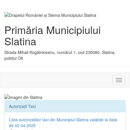
Primăria Municipiului
Slatina
Strada Mihail Kogălniceanu, numărul 1, cod 230080, Slatina,
județul Olt
Activ
sau
dezac
meniu
Autorizații Taxi
Lista autorizațiilor taxi din Municipiul Slatina valabile la data
de 02.04.2025