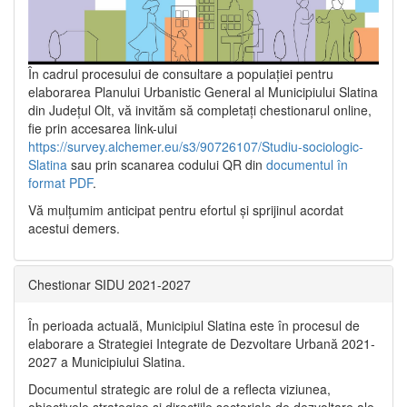
În cadrul procesului de consultare a populaţiei pentru
elaborarea Planului Urbanistic General al Municipiului Slatina
din Județul Olt, vă invităm să completați chestionarul online,
fie prin accesarea link-ului
https://survey.alchemer.eu/s3/90726107/Studiu-sociologic-
Slatina
sau prin scanarea codului QR din
documentul în
format PDF
.
Vă mulţumim anticipat pentru efortul şi sprijinul acordat
acestui demers.
Chestionar SIDU 2021-2027
În perioada actuală, Municipiul Slatina este în procesul de
elaborare a Strategiei Integrate de Dezvoltare Urbană 2021‐
2027 a Municipiului Slatina.
Documentul strategic are rolul de a reflecta viziunea,
obiectivele strategice și direcțiile sectoriale de dezvoltare ale