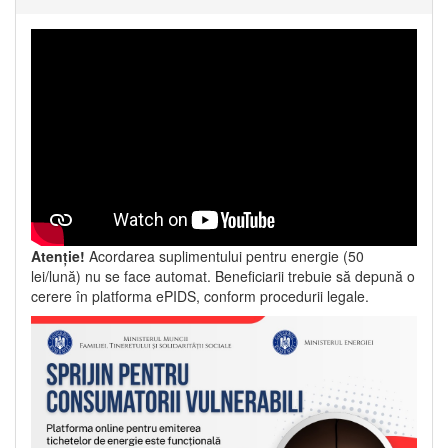
Atenție!
Acordarea suplimentului pentru energie (50
lei/lună) nu se face automat. Beneficiarii trebuie să depună o
cerere în platforma ePIDS, conform procedurii legale.