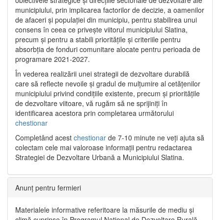
municipiului, prin implicarea factorilor de decizie, a oamenilor
de afaceri și populației din municipiu, pentru stabilirea unui
consens în ceea ce privește viitorul municipiului Slatina,
precum și pentru a stabili prioritățile și criteriile pentru
absorbția de fonduri comunitare alocate pentru perioada de
programare 2021-2027.
În vederea realizării unei strategii de dezvoltare durabilă
care să reflecte nevoile și gradul de mulțumire al cetățenilor
municipiului privind condițiile existente, precum și prioritățile
de dezvoltare viitoare, vă rugăm să ne sprijiniți în
identificarea acestora prin completarea următorului
chestionar
Completând acest
chestionar
de 7-10 minute ne veți ajuta să
colectam cele mai valoroase informații pentru redactarea
Strategiei de Dezvoltare Urbană a Municipiului Slatina.
Anunț pentru fermieri
Materialele informative referitoare la măsurile de mediu și
climă cuprinse în Programul Național de Dezvoltare Rurală