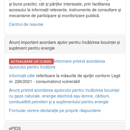
și bune practici, cât și părților interesate, prin facilitarea
accesului la informații relevante, instrumente de consultare și
mecanisme de participare și monitorizare publică.
Centrul de resurse
Anunț important acordare ajutor pentru încălzirea locuinței și
supliment pentru energie
Informare privind acordarea
ACTUALIZARE (23.12.2025)
ajutorului pentru încălzire
Informații utile
referitoare la măsurile de sprijin conform Legii
nr. 226/2021 - consumatorul vulnerabil
Anunț privind acordarea ajutorului pentru încălzirea locuinței
cu gaze naturale, energie electrică sau lemne, cărbuni,
combustibili petrolieri și a suplimentului pentru energie
Formular cerere-declarație pe proprie răspundere
ePIDS