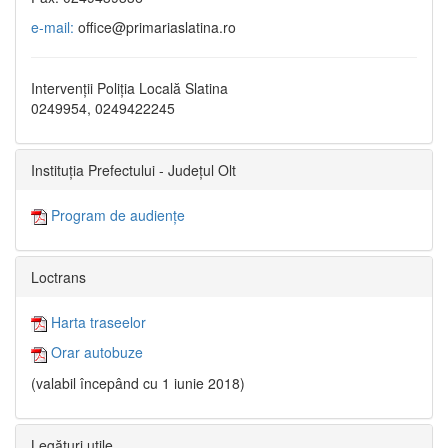
e-mail:
office@primariaslatina.ro
Intervenții Poliția Locală Slatina
0249954, 0249422245
Instituția Prefectului - Județul Olt
Program de audiențe
Loctrans
Harta traseelor
Orar autobuze
(valabil începând cu 1 iunie 2018)
Legături utile