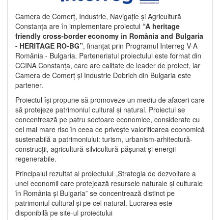
Camera de Comerț, Industrie, Navigație și Agricultură
Constanța are în implementare proiectul
“A heritage
friendly cross-border economy in România and Bulgaria
- HERITAGE RO-BG”
, finanțat prin Programul Interreg V-A
România - Bulgaria. Parteneriatul proiectului este format din
CCINA Constanța, care are calitate de leader de proiect, iar
Camera de Comerț și Industrie Dobrich din Bulgaria este
partener.
Proiectul își propune să promoveze un mediu de afaceri care
să protejeze patrimoniul cultural și natural. Proiectul se
concentrează pe patru sectoare economice, considerate cu
cel mai mare risc în ceea ce privește valorificarea economică
sustenabilă a patrimoniului: turism, urbanism-arhitectură-
construcții, agricultură-silvicultură-pășunat și energii
regenerabile.
Principalul rezultat al proiectului „Strategia de dezvoltare a
unei economii care protejează resursele naturale și culturale
în România și Bulgaria” se concentrează distinct pe
patrimoniul cultural și pe cel natural. Lucrarea este
disponibilă pe site-ul proiectului