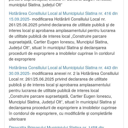
municipiul Slatina, județul Olt”
Hotărârea Consiliului Local al Municipiului Slatina nr. 416 din
15.09.2025
- modificarea Hotărârii Consiliului Local nr.
261/25.06.2025 privind declararea de utilitate publică și de
interes local și aprobarea amplasamentului pentru lucrarea
de utilitate publică de interes local „Construire parcare
supraetajată, Cartier Eugen Ionescu, Muncipiul Slatina,
Județul Olt”, situat în municipiul Slatina și declanșarea
procedurii de expropriere a imobilelor cuprinse în coridorul
de expropriere
Hotărârea Consiliului Local al Municipiului Slatina nr. 443 din
30.09.2025
- modificarea anexei nr. 2 la Hotărârea Consiliului
Local nr. 261/25.06.2025 privind declararea de utilitate
publică şi de interes local şi aprobarea amplasamentului
pentru lucrarea de utilitate publică de interes local
„Construire parcare supraetajată, Cartier Eugen Ionescu,
Muncipiul Slatina, Judeţul Olt”, situat în municipiul Slatina şi
declanşarea procedurii de expropriere a imobilelor cuprinse
în coridorul de expropriere, cu modificările şi completările
ulterioare
Dispoziția Primarului Municipiului Slatina nr. 1458 din