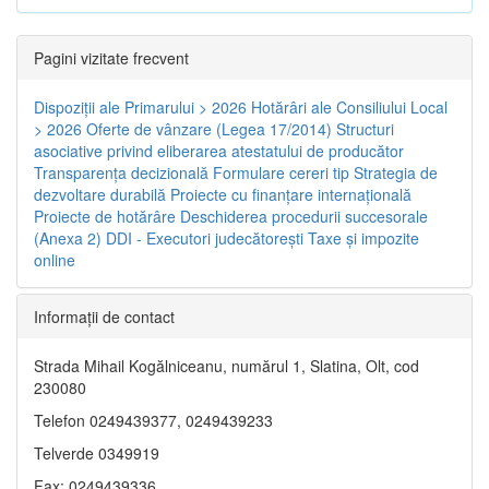
Pagini vizitate frecvent
Dispoziţii ale Primarului > 2026
Hotărâri ale Consiliului Local
> 2026
Oferte de vânzare (Legea 17/2014)
Structuri
asociative privind eliberarea atestatului de producător
Transparenţa decizională
Formulare cereri tip
Strategia de
dezvoltare durabilă
Proiecte cu finanţare internaţională
Proiecte de hotărâre
Deschiderea procedurii succesorale
(Anexa 2)
DDI - Executori judecătorești
Taxe şi impozite
online
Informaţii de contact
Strada Mihail Kogălniceanu, numărul 1, Slatina, Olt, cod
230080
Telefon 0249439377, 0249439233
Telverde 0349919
Fax: 0249439336