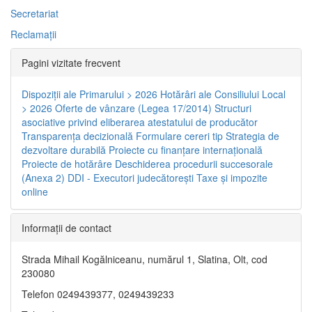
Secretariat
Reclamaţii
Pagini vizitate frecvent
Dispoziţii ale Primarului > 2026
Hotărâri ale Consiliului Local
> 2026
Oferte de vânzare (Legea 17/2014)
Structuri
asociative privind eliberarea atestatului de producător
Transparenţa decizională
Formulare cereri tip
Strategia de
dezvoltare durabilă
Proiecte cu finanţare internaţională
Proiecte de hotărâre
Deschiderea procedurii succesorale
(Anexa 2)
DDI - Executori judecătorești
Taxe şi impozite
online
Informaţii de contact
Strada Mihail Kogălniceanu, numărul 1, Slatina, Olt, cod
230080
Telefon 0249439377, 0249439233