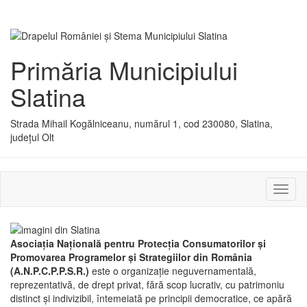
Primăria Municipiului
Slatina
Strada Mihail Kogălniceanu, numărul 1, cod 230080, Slatina,
județul Olt
Activ
sau
dezac
meniu
Asociaţia Naţională pentru Protecţia Consumatorilor şi
Promovarea Programelor şi Strategiilor din România
(A.N.P.C.P.P.S.R.)
este o organizaţie neguvernamentală,
reprezentativă, de drept privat, fără scop lucrativ, cu patrimoniu
distinct şi indivizibil, întemeiată pe principii democratice, ce apără