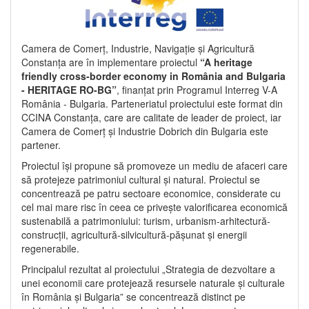
Camera de Comerț, Industrie, Navigație și Agricultură
Constanța are în implementare proiectul
“A heritage
friendly cross-border economy in România and Bulgaria
- HERITAGE RO-BG”
, finanțat prin Programul Interreg V-A
România - Bulgaria. Parteneriatul proiectului este format din
CCINA Constanța, care are calitate de leader de proiect, iar
Camera de Comerț și Industrie Dobrich din Bulgaria este
partener.
Proiectul își propune să promoveze un mediu de afaceri care
să protejeze patrimoniul cultural și natural. Proiectul se
concentrează pe patru sectoare economice, considerate cu
cel mai mare risc în ceea ce privește valorificarea economică
sustenabilă a patrimoniului: turism, urbanism-arhitectură-
construcții, agricultură-silvicultură-pășunat și energii
regenerabile.
Principalul rezultat al proiectului „Strategia de dezvoltare a
unei economii care protejează resursele naturale și culturale
în România și Bulgaria” se concentrează distinct pe