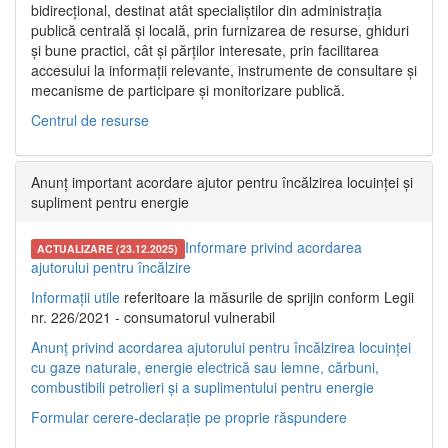
bidirecțional, destinat atât specialiștilor din administrația
publică centrală și locală, prin furnizarea de resurse, ghiduri
și bune practici, cât și părților interesate, prin facilitarea
accesului la informații relevante, instrumente de consultare și
mecanisme de participare și monitorizare publică.
Centrul de resurse
Anunț important acordare ajutor pentru încălzirea locuinței și
supliment pentru energie
Informare privind acordarea
ACTUALIZARE (23.12.2025)
ajutorului pentru încălzire
Informații utile
referitoare la măsurile de sprijin conform Legii
nr. 226/2021 - consumatorul vulnerabil
Anunț privind acordarea ajutorului pentru încălzirea locuinței
cu gaze naturale, energie electrică sau lemne, cărbuni,
combustibili petrolieri și a suplimentului pentru energie
Formular cerere-declarație pe proprie răspundere