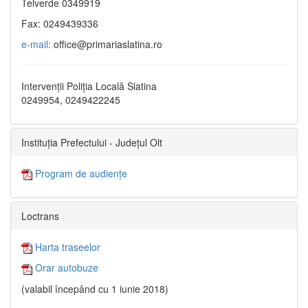
Telverde 0349919
Fax: 0249439336
e-mail:
office@primariaslatina.ro
Intervenții Poliția Locală Slatina
0249954, 0249422245
Instituția Prefectului - Județul Olt
Program de audiențe
Loctrans
Harta traseelor
Orar autobuze
(valabil începând cu 1 iunie 2018)