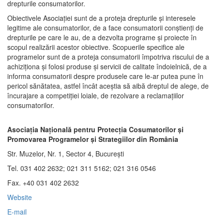
drepturile consumatorilor.
Obiectivele Asociaţiei sunt de a proteja drepturile şi interesele
legitime ale consumatorilor, de a face consumatorii conştienţi de
drepturile pe care le au, de a dezvolta programe şi proiecte în
scopul realizării acestor obiective. Scopuerile specifice ale
programelor sunt de a proteja consumatorii împotriva riscului de a
achiziţiona şi folosi produse şi servicii de calitate îndoielnică, de a
informa consumatorii despre produsele care le-ar putea pune în
pericol sănătatea, astfel încât aceştia să aibă dreptul de alege, de
încurajare a competiţiei loiale, de rezolvare a reclamaţiilor
consumatorilor.
Asociaţia Naţională pentru Protecţia Cosumatorilor şi
Promovarea Programelor şi Strategiilor din România
Str. Muzelor, Nr. 1, Sector 4, Bucureşti
Tel. 031 402 2632; 021 311 5162; 021 316 0546
Fax. +40 031 402 2632
Website
E-mail