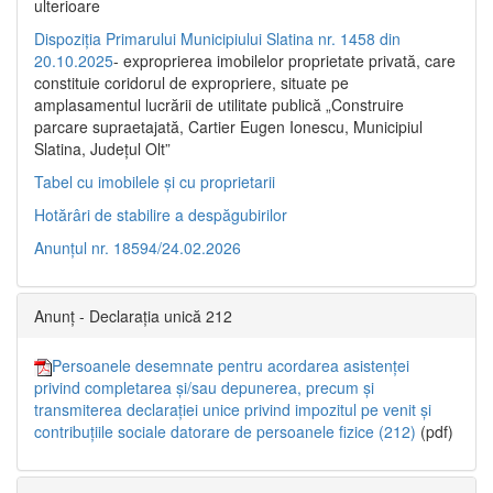
ulterioare
Dispoziția Primarului Municipiului Slatina nr. 1458 din
20.10.2025
- exproprierea imobilelor proprietate privată, care
constituie coridorul de expropriere, situate pe
amplasamentul lucrării de utilitate publică „Construire
parcare supraetajată, Cartier Eugen Ionescu, Municipiul
Slatina, Județul Olt”
Tabel cu imobilele și cu proprietarii
Hotărâri de stabilire a despăgubirilor
Anunțul nr. 18594/24.02.2026
Anunț - Declarația unică 212
Persoanele desemnate pentru acordarea asistenței
privind completarea și/sau depunerea, precum și
transmiterea declarației unice privind impozitul pe venit și
contribuțiile sociale datorare de persoanele fizice (212)
(pdf)