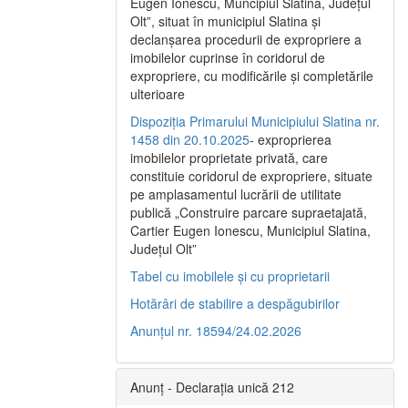
Eugen Ionescu, Muncipiul Slatina, Judeţul
Olt”, situat în municipiul Slatina şi
declanşarea procedurii de expropriere a
imobilelor cuprinse în coridorul de
expropriere, cu modificările şi completările
ulterioare
Dispoziția Primarului Municipiului Slatina nr.
1458 din 20.10.2025
- exproprierea
imobilelor proprietate privată, care
constituie coridorul de expropriere, situate
pe amplasamentul lucrării de utilitate
publică „Construire parcare supraetajată,
Cartier Eugen Ionescu, Municipiul Slatina,
Județul Olt”
Tabel cu imobilele și cu proprietarii
Hotărâri de stabilire a despăgubirilor
Anunțul nr. 18594/24.02.2026
Anunț - Declarația unică 212