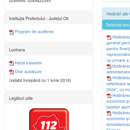
0249954, 0249422245
Hotărâri ale 
Instituția Prefectului - Județul Olt
Selectați anu
Program de audiențe
Hotărârea
general pentr
pentru finan
Loctrans
reprezentând 
ca urmare a f
Harta traseelor
Hotărârea
Orar autobuze
administrator
Hotărârea
(valabil începând cu 1 iunie 2018)
referitoare l
2024”, cu mod
Hotărârea
Legături utile
economici și
bazelor sport
Hotărârea
economici și
ecosistemulu