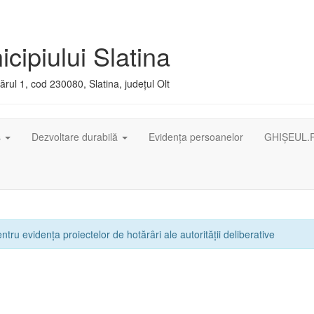
cipiului Slatina
rul 1, cod 230080, Slatina, județul Olt
ș
Dezvoltare durabilă
Evidența persoanelor
GHIȘEUL.
ntru evidența proiectelor de hotărâri ale autorității deliberative