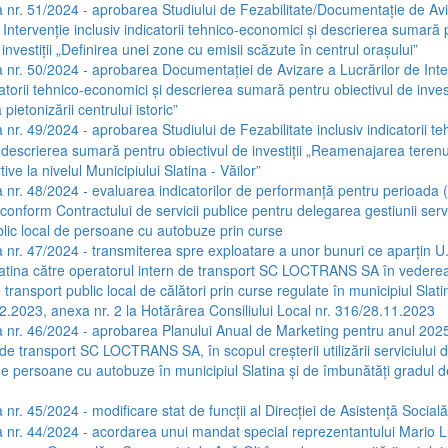
 nr. 51/2024 - aprobarea Studiului de Fezabilitate/Documentație de Av
 Intervenție inclusiv indicatorii tehnico-economici și descrierea sumară
 investiții „Definirea unei zone cu emisii scăzute în centrul orașului”
 nr. 50/2024 - aprobarea Documentației de Avizare a Lucrărilor de Inte
catorii tehnico-economici și descrierea sumară pentru obiectivul de invest
pietonizării centrului istoric”
 nr. 49/2024 - aprobarea Studiului de Fezabilitate inclusiv indicatorii te
 descrierea sumară pentru obiectivul de investiții „Reamenajarea terenur
ive la nivelul Municipiului Slatina - Văilor”
 nr. 48/2024 - evaluarea indicatorilor de performanță pentru perioada 
onform Contractului de servicii publice pentru delegarea gestiunii servi
blic local de persoane cu autobuze prin curse
 nr. 47/2024 - transmiterea spre exploatare a unor bunuri ce aparțin U
latina către operatorul intern de transport SC LOCTRANS SA în vederea 
e transport public local de călători prin curse regulate în municipiul Slati
.2023, anexa nr. 2 la Hotărârea Consiliului Local nr. 316/28.11.2023
 nr. 46/2024 - aprobarea Planului Anual de Marketing pentru anul 2025
de transport SC LOCTRANS SA, în scopul creșterii utilizării serviciului 
de persoane cu autobuze în municipiul Slatina și de îmbunătăți gradul de
nr. 45/2024 - modificare stat de funcții al Direcției de Asistență Socială
 nr. 44/2024 - acordarea unui mandat special reprezentantului Mario 