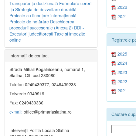
Transparenţa decizională
Formulare cereri
2022
tip
Strategia de dezvoltare durabilă
Proiecte cu finanţare internaţională
2021
Proiecte de hotărâre
Deschiderea
procedurii succesorale (Anexa 2)
DDI -
Executori judecătorești
Taxe şi impozite
Registrele pe
online
2025
Informaţii de contact
2024
Strada Mihail Kogălniceanu, numărul 1,
2023
Slatina, Olt, cod 230080
2022
Telefon 0249439377, 0249439233
2021
Telverde 0349919
Fax: 0249439336
e-mail:
office@primariaslatina.ro
Căutare după
Intervenții Poliția Locală Slatina