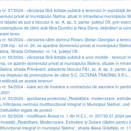
 nr. 57/2024 - vânzarea fără licitație publică a terenului în suprafață d
niului privat al municipiului Slatina, situat în intravilanul municipiului S
nt fațadei de sud a blocului 4, sc. A, ap. 3, parter, județul Olt, prin exer
preempțiune de către soții Nica Dumitru și Nica Elena, deținători ai cons
acest teren
 nr. 56/2024 - vânzarea către domnul Rotaru Ștefan-Georgian a terenu
238 mp - lot nr. 20, ce aparține domeniului privat al municipiului Slatina,
atina, Strada Orhideelor, nr, 14, județul Olt
nr. 55/2024 - vânzarea fără licitație publică a unor imobile - terenuri î
mp, ce aparțin domeniului privat al municipiului Slatina, situate în intrav
Slatina, strada Primăverii, adiacente blocului FA1, sc. A, ap. 2, parter, ju
area dreptului de preempțiune de către S.C. OLTENIA TRADING S.R.L.,
i edificată pe aceste terenuri
 nr. 54/2024 - luare act de încetare a contractului de asociere în partici
.2021
 nr. 53/2024 - aprobarea proiectului „Reabilitare, modernizare, extinde
u înființarea centrului multifuncțional integrat în Municipiul Slatina!, co
heltuielilor legate de proiect
 nr. 52/2024 - modificare Anexa nr. 1 din H.C.L. nr. 207/30.07.2024 pe
 investiții „Reabilitare, Modernizare, Extindere și Dotare clădire pentru î
tifuncțional integrat în municipiul Slatina”, strada Aleea Grădiște, nr. 11,