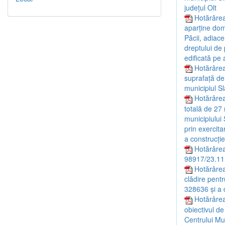
județul Olt
Hotărârea
aparține dome
Păcii, adiace
dreptului de 
edificată pe 
Hotărârea
suprafață de 
municipiul Sl
Hotărârea 
totală de 27 
municipiului 
prin exercit
a construcție
Hotărârea
98917/23.11
Hotărârea
clădire pentr
328636 și a c
Hotărârea
obiectivul de
Centrului Mul