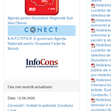
Slatina”
Hotărârea
Lucrărilor de
obiectivul de
Agenția pentru Dezvoltare Regională Sud-
Hotărârea
Vest Oltenia
economici și
Hotărârea
economici și 
A.N.P.C.P.P.S.R.
E-guvernare
Agenția
parcării și s
Națională pentru Ocuparea Forței de
Hotărârea
Muncă
Lucrărilor de
obiectivul de
Dezvoltare i
Hotărârea
publice ale m
prin Hotărâr
Hotărârea
inventarul bu
Cea mai recentă actualizare:
străzile: Ec
Constantin, 
Data: 12.06.2026
Hotărârea
terenului în 
Convocări / Invitaţii la şedinţele Consiliului
municipiul Sl
Local