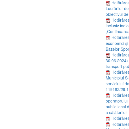
Hotărârea
Lucrărilor de
obiectivul de
Hotărârea
inclusiv indi
„Continuarea 
Hotărârea
economici și
Bazelor Sport
Hotărârea
30.06.2024) c
transport pu
Hotărârea
Municipiul S
serviciului d
119182/29.12
Hotărârea
operatorului 
public local 
a călătorilor
Hotărârea 
Hotărârea