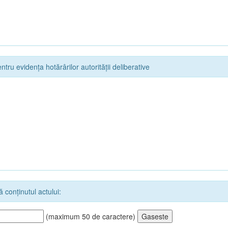
ntru evidența hotărârilor autorității deliberative
 conținutul actului:
(maximum 50 de caractere)