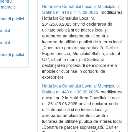
 pentru
Hotărârea Consiliului Local al Municipiului
lementele
Slatina nr. 416 din 15.09.2025
- modificarea
Hotărârii Consiliului Local nr.
onarii publici
261/25.06.2025 privind declararea de
utilitate publică și de interes local și
onalul
aprobarea amplasamentului pentru
lucrarea de utilitate publică de interes local
onalul
„Construire parcare supraetajată, Cartier
Eugen Ionescu, Muncipiul Slatina, Județul
onarii publici
Olt”, situat în municipiul Slatina și
declanșarea procedurii de expropriere a
imobilelor cuprinse în coridorul de
expropriere
Hotărârea Consiliului Local al Municipiului
Slatina nr. 443 din 30.09.2025
- modificarea
anexei nr. 2 la Hotărârea Consiliului Local
nr. 261/25.06.2025 privind declararea de
utilitate publică şi de interes local şi
aprobarea amplasamentului pentru
lucrarea de utilitate publică de interes local
„Construire parcare supraetajată, Cartier