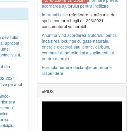
Informare privind
ACTUALIZARE (23.12.2025)
acordarea ajutorului pentru încălzire
Informații utile
referitoare la măsurile de
sprijin conform Legii nr. 226/2021 -
consumatorul vulnerabil
Anunț privind acordarea ajutorului pentru
a devizului
încălzirea locuinței cu gaze naturale,
ina, aprobat
energie electrică sau lemne, cărbuni,
 sumei
combustibili petrolieri și a suplimentului
biectivului,
pentru energie
at din
Formular cerere-declarație pe proprie
răspundere
.02.2024 -
rtive pe anul
ePIDS
hnico-
ilor și a
coveanu”
hnico-
jarea
nicipiul