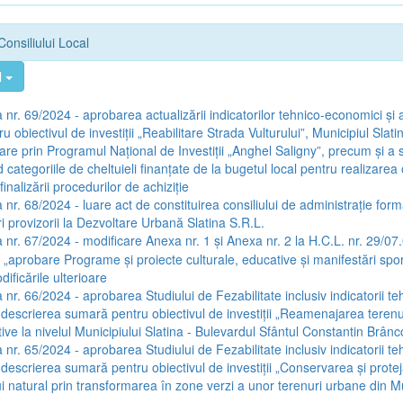
Consiliului Local
l
 nr. 69/2024 - aprobarea actualizării indicatorilor tehnico-economici și 
u obiectivul de investiții „Reabilitare Strada Vulturului”, Municipiul Slat
țare prin Programul Național de Investiții „Anghel Saligny”, precum și a
categoriile de cheltuieli finanțate de la bugetul local pentru realizarea o
inalizării procedurilor de achiziție
 nr. 68/2024 - luare act de constituirea consiliului de administrație form
i provizorii la Dezvoltare Urbană Slatina S.R.L.
 nr. 67/2024 - modificare Anexa nr. 1 și Anexa nr. 2 la H.C.L. nr. 29/07
a „aprobare Programe și proiecte culturale, educative și manifestări spo
ificările ulterioare
 nr. 66/2024 - aprobarea Studiului de Fezabilitate inclusiv indicatorii te
 descrierea sumară pentru obiectivul de investiții „Reamenajarea terenur
ive la nivelul Municipiului Slatina - Bulevardul Sfântul Constantin Brân
 nr. 65/2024 - aprobarea Studiului de Fezabilitate inclusiv indicatorii te
 descrierea sumară pentru obiectivul de investiții „Conservarea și prote
i natural prin transformarea în zone verzi a unor terenuri urbane din Mu