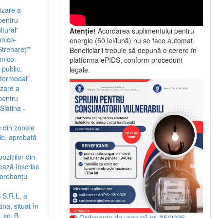
izare a
 pentru
ltural”
Atenție!
Acordarea suplimentului pentru
hnico-
energie (50 lei/lună) nu se face automat.
trehareți”
Beneficiarii trebuie să depună o cerere în
hnico-
platforma ePIDS, conform procedurii
 public,
legale.
intermodal”
izare a
 pentru
Slatina -
 din zonele
ale, aprobată
zițiilor din
rează înscrise
Dorobanțu
 S.R.L. a
na, situat în
 sc. B,
Ordonanța de urgență nr. 35/2025