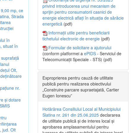
privind introducerea unui mecanism de
e 9,00 mp, ce
sprijin pentru consumatorii casnici de
latina, Strada
energie electrică aflați în situația de sărăcie
citarea
energetică
(pdf)
trucției
Informații utile pentru beneficiarii
tichetului electronic de energie
(pdf)
lui în
 situat în
Formular de solicitare a ajutorului
(conform platformei a
ePIDS
- Serviciul de
n suprafață
Telecomunicații Speciale - STS) (pdf)
ilanul
dețul Olt,
 deținătoare
Exproprierea pentru cauză de utilitate
publică pentru realizarea obiectivului
pațiune nr.
„Construire parcare supraetajată, Cartier
Eugen Ionescu”
re și dotare
d SMIS
Hotărârea Consiliului Local al Municipiului
Slatina nr. 261 din 25.06.2025
declararea
ntru
de utilitate publică și de interes local și
nființarea
aprobarea amplasamentului pentru
 jud. Olt
lucrarea de utilitate publică de interes local