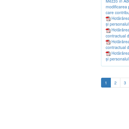
Mezzo în Adu
modificarea p
care contribu
Hotărârea
și personalul
Hotărârea
contractual d
Hotărârea
contractual d
Hotărârea
și personalul
1
2
3