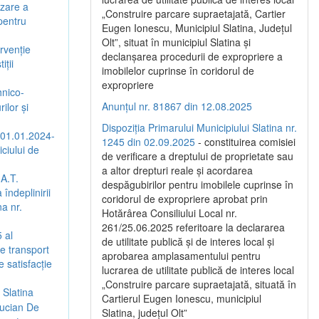
izare a
„Construire parcare supraetajată, Cartier
 pentru
Eugen Ionescu, Municipiul Slatina, Județul
Olt”, situat în municipiul Slatina și
rvenție
declanșarea procedurii de expropriere a
iții
imobilelor cuprinse în coridorul de
expropriere
hnico-
Anunțul nr. 81867 din 12.08.2025
ilor și
Dispoziția Primarului Municipiului Slatina nr.
(01.01.2024-
1245 din 02.09.2025
- constituirea comisiei
ciului de
de verificare a dreptului de proprietate sau
a altor drepturi reale și acordarea
.A.T.
despăgubirilor pentru imobilele cuprinse în
îndeplinirii
coridorul de expropriere aprobat prin
na nr.
Hotărârea Consiliului Local nr.
261/25.06.2025 referitoare la declararea
 al
de utilitate publică și de interes local și
de transport
aprobarea amplasamentului pentru
 satisfacție
lucrarea de utilitate publică de interes local
„Construire parcare supraetajată, situată în
 Slatina
Cartierul Eugen Ionescu, municipiul
Lucian De
Slatina, județul Olt”