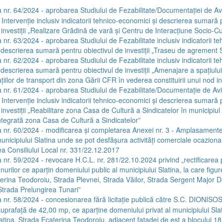
 nr. 64/2024 - aprobarea Studiului de Fezabilitate/Documentației de Av
 Intervenție inclusiv indicatorii tehnico-economici și descrierea sumară
 investiții „Realizare Grădină de vară și Centru de Interacțiune Socio-Cu
 nr. 63/2024 - aprobarea Studiului de Fezabilitate inclusiv indicatorii te
 descrierea sumară pentru obiectivul de investiții „Traseu de agrement S
 nr. 62/2024 - aprobarea Studiului de Fezabilitate inclusiv indicatorii te
descrierea sumară pentru obiectivul de investiții „Amenajare a spațiului
tațiilor de transport din zona Gării CFR în vederea constituirii unui nod 
 nr. 61/2024 - aprobarea Studiului de Fezabilitate/Documentație de Av
 Intervenție inclusiv indicatorii tehnico-economici și descrierea sumară
 investiții „Reabilitare zona Casa de Cultură a Sindicatelor în municipiul 
ntegrată zona Casa de Cultură a Sindicatelor”
 nr. 60/2024 - modificarea și completarea Anexei nr. 3 - Amplasamente
unicipiului Slatina unde se pot desfășura activități comerciale ocazion
ea Consiliului Local nr. 331/22.12.2017
 nr. 59/2024 - revocare H.C.L. nr. 281/22.10.2024 privind „rectificarea po
nurilor ce aparțin domeniului public al municipiului Slatina, la care figu
aterina Teodoroiu, Strada Plevnei, Strada Văilor, Strada Sergent Major 
Strada Prelungirea Tunari”
 nr. 58/2024 - concesionarea fără licitație publică către S.C. DIONISOS
suprafață de 42,00 mp, ce aparține domeniului privat al municipiului Slati
atina, Strada Ecaterina Teodoroiu, adiacent fațadei de est a blocului 18,