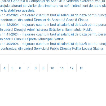
narea Generală a Companiei de Apă Olt în vederea exercitării votului
rețului aferent serviciilor de alimentare cu apă, ținând cont de toate e
ie la stabilirea acestuia
 nr. 43/2024 - majorare cuantum brut al salariului de bază pentru funcți
 contractual din cadrul Direcției de Asistență Socială Slatina
 nr. 42/2024 - majorare cuantum brut al salariului de bază pentru pers
in cadrul Direcției Administrarea Străzilor și Iluminatului Public
 nr. 41/2024 - majorare cuantum brut al salariului de bază pentru pers
in cadrul Clubului Sportiv Municipal Slatina
 nr. 40/2024 - majorare cuantum brut al salariului de bază pentru funcți
 contractual din cadrul Serviciului Public Direcția Poliția Locală Slatina
4
5
6
7
8
9
10
11
12
13