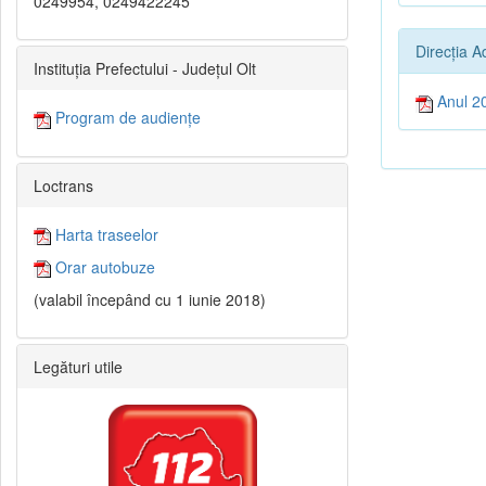
0249954, 0249422245
Direcția A
Instituția Prefectului - Județul Olt
Anul 2
Program de audiențe
Loctrans
Harta traseelor
Orar autobuze
(valabil începând cu 1 iunie 2018)
Legături utile