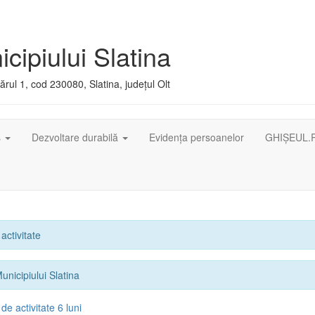
cipiului Slatina
rul 1, cod 230080, Slatina, județul Olt
ș
Dezvoltare durabilă
Evidența persoanelor
GHIȘEUL.
activitate
unicipiului Slatina
e activitate 6 luni