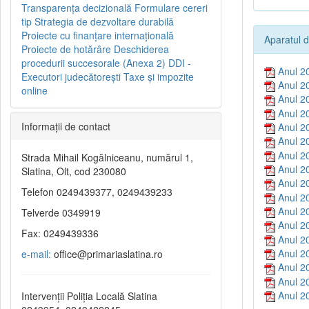
Transparenţa decizională
Formulare cereri
tip
Strategia de dezvoltare durabilă
Proiecte cu finanţare internaţională
Aparatul d
Proiecte de hotărâre
Deschiderea
procedurii succesorale (Anexa 2)
DDI -
Anul 2
Executori judecătorești
Taxe şi impozite
Anul 2
online
Anul 2
Anul 2
Informaţii de contact
Anul 2
Anul 2
Anul 2
Strada Mihail Kogălniceanu, numărul 1,
Anul 2
Slatina, Olt, cod 230080
Anul 2
Telefon 0249439377, 0249439233
Anul 2
Anul 2
Telverde 0349919
Anul 2
Fax: 0249439336
Anul 2
Anul 2
e-mail:
office@primariaslatina.ro
Anul 2
Anul 2
Anul 2
Intervenții Poliția Locală Slatina