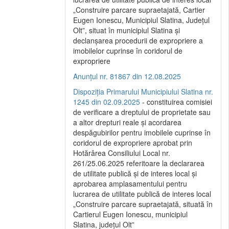
„Construire parcare supraetajată, Cartier
Eugen Ionescu, Municipiul Slatina, Județul
Olt”, situat în municipiul Slatina și
declanșarea procedurii de expropriere a
imobilelor cuprinse în coridorul de
expropriere
Anunțul nr. 81867 din 12.08.2025
Dispoziția Primarului Municipiului Slatina nr.
1245 din 02.09.2025
- constituirea comisiei
de verificare a dreptului de proprietate sau
a altor drepturi reale și acordarea
despăgubirilor pentru imobilele cuprinse în
coridorul de expropriere aprobat prin
Hotărârea Consiliului Local nr.
261/25.06.2025 referitoare la declararea
de utilitate publică și de interes local și
aprobarea amplasamentului pentru
lucrarea de utilitate publică de interes local
„Construire parcare supraetajată, situată în
Cartierul Eugen Ionescu, municipiul
Slatina, județul Olt”