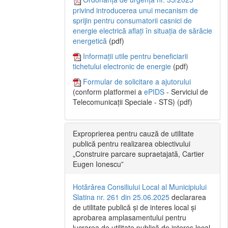
privind introducerea unui mecanism de
sprijin pentru consumatorii casnici de
energie electrică aflați în situația de sărăcie
energetică
(pdf)
Informații utile pentru beneficiarii
tichetului electronic de energie
(pdf)
Formular de solicitare a ajutorului
(conform platformei a
ePIDS
- Serviciul de
Telecomunicații Speciale - STS) (pdf)
Exproprierea pentru cauză de utilitate
publică pentru realizarea obiectivului
„Construire parcare supraetajată, Cartier
Eugen Ionescu”
Hotărârea Consiliului Local al Municipiului
Slatina nr. 261 din 25.06.2025
declararea
de utilitate publică și de interes local și
aprobarea amplasamentului pentru
lucrarea de utilitate publică de interes local