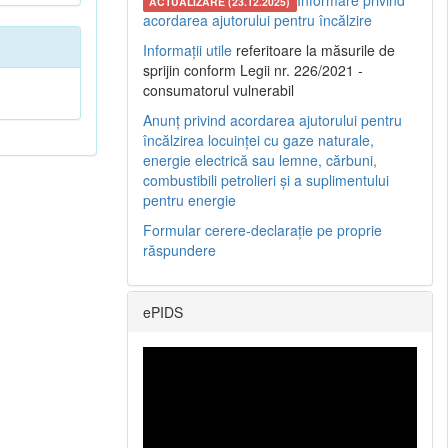
Informare privind
ACTUALIZARE (23.12.2025)
acordarea ajutorului pentru încălzire
Informații utile
referitoare la măsurile de
sprijin conform Legii nr. 226/2021 -
consumatorul vulnerabil
Anunț privind acordarea ajutorului pentru
încălzirea locuinței cu gaze naturale,
energie electrică sau lemne, cărbuni,
combustibili petrolieri și a suplimentului
pentru energie
Formular cerere-declarație pe proprie
răspundere
ePIDS