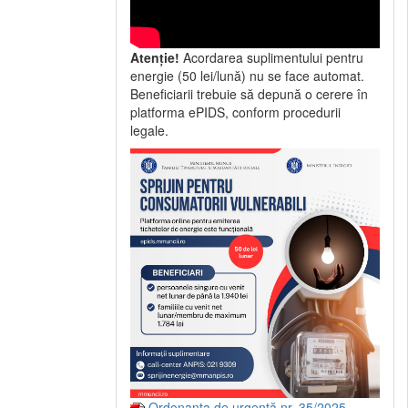
Atenție!
Acordarea suplimentului pentru
energie (50 lei/lună) nu se face automat.
Beneficiarii trebuie să depună o cerere în
platforma ePIDS, conform procedurii
legale.
Ordonanța de urgență nr. 35/2025