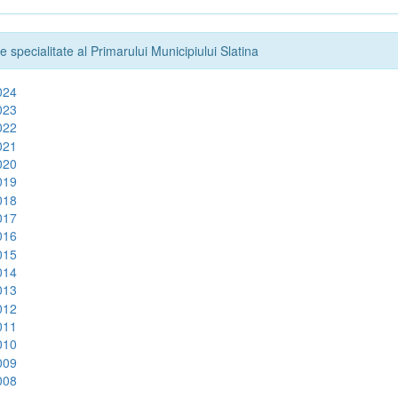
e specialitate al Primarului Municipiului Slatina
024
023
022
021
020
019
018
017
016
015
014
013
012
011
010
009
008