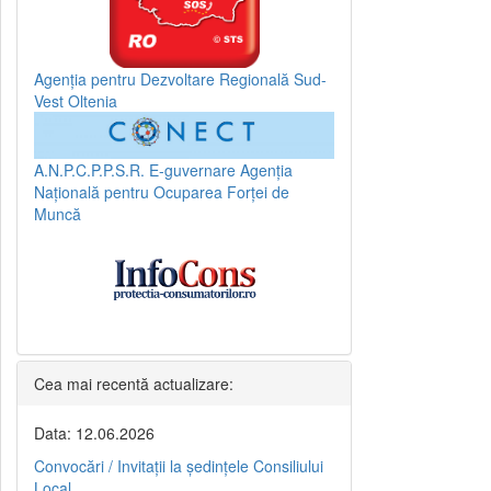
Agenția pentru Dezvoltare Regională Sud-
Vest Oltenia
A.N.P.C.P.P.S.R.
E-guvernare
Agenția
Națională pentru Ocuparea Forței de
Muncă
Cea mai recentă actualizare:
Data: 12.06.2026
Convocări / Invitaţii la şedinţele Consiliului
Local