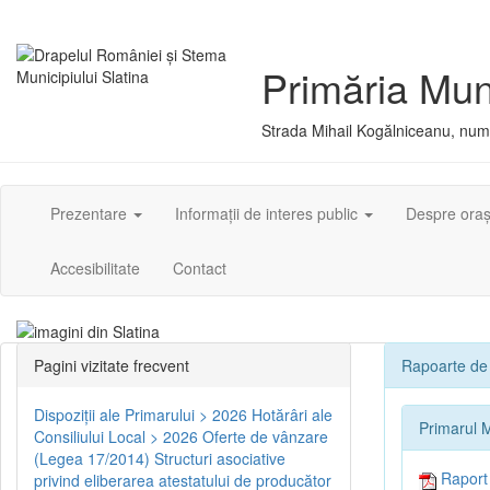
Primăria Muni
Strada Mihail Kogălniceanu, numă
Prezentare
Informații de interes public
Despre ora
Accesibilitate
Contact
Pagini vizitate frecvent
Rapoarte de 
Dispoziţii ale Primarului > 2026
Hotărâri ale
Primarul M
Consiliului Local > 2026
Oferte de vânzare
(Legea 17/2014)
Structuri asociative
Raport d
privind eliberarea atestatului de producător