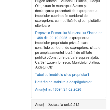
Eugen Ionescu, Muncipiul Slatina, Judeţul
Olt”, situat în municipiul Slatina şi
declanşarea procedurii de expropriere a
imobilelor cuprinse în coridorul de
expropriere, cu modificările şi completările
ulterioare
Dispoziția Primarului Municipiului Slatina nr.
1458 din 20.10.2025
- exproprierea
imobilelor proprietate privată, care
constituie coridorul de expropriere, situate
pe amplasamentul lucrării de utilitate
publică „Construire parcare supraetajată,
Cartier Eugen Ionescu, Municipiul Slatina,
Județul Olt”
Tabel cu imobilele și cu proprietarii
Hotărâri de stabilire a despăgubirilor
Anunțul nr. 18594/24.02.2026
Anunț - Declarația unică 212