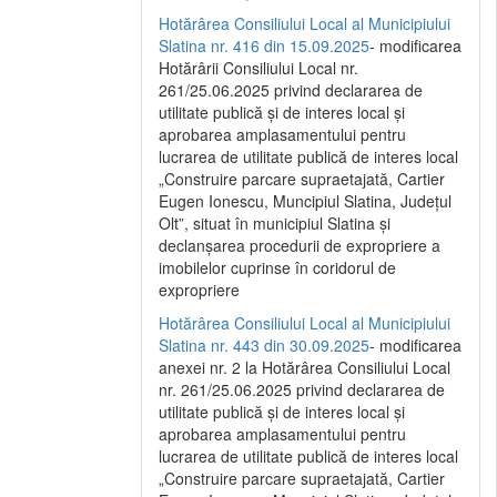
Hotărârea Consiliului Local al Municipiului
Slatina nr. 416 din 15.09.2025
- modificarea
Hotărârii Consiliului Local nr.
261/25.06.2025 privind declararea de
utilitate publică și de interes local și
aprobarea amplasamentului pentru
lucrarea de utilitate publică de interes local
„Construire parcare supraetajată, Cartier
Eugen Ionescu, Muncipiul Slatina, Județul
Olt”, situat în municipiul Slatina și
declanșarea procedurii de expropriere a
imobilelor cuprinse în coridorul de
expropriere
Hotărârea Consiliului Local al Municipiului
Slatina nr. 443 din 30.09.2025
- modificarea
anexei nr. 2 la Hotărârea Consiliului Local
nr. 261/25.06.2025 privind declararea de
utilitate publică şi de interes local şi
aprobarea amplasamentului pentru
lucrarea de utilitate publică de interes local
„Construire parcare supraetajată, Cartier