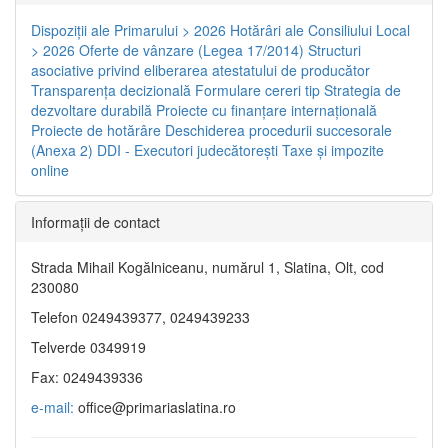
Dispoziţii ale Primarului > 2026
Hotărâri ale Consiliului Local
> 2026
Oferte de vânzare (Legea 17/2014)
Structuri
asociative privind eliberarea atestatului de producător
Transparenţa decizională
Formulare cereri tip
Strategia de
dezvoltare durabilă
Proiecte cu finanţare internaţională
Proiecte de hotărâre
Deschiderea procedurii succesorale
(Anexa 2)
DDI - Executori judecătorești
Taxe şi impozite
online
Informaţii de contact
Strada Mihail Kogălniceanu, numărul 1, Slatina, Olt, cod
230080
Telefon 0249439377, 0249439233
Telverde 0349919
Fax: 0249439336
e-mail:
office@primariaslatina.ro