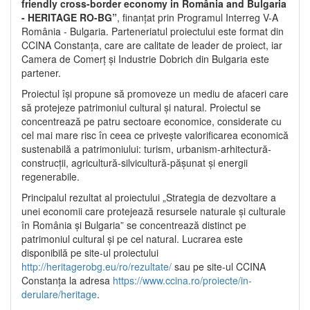
friendly cross-border economy in România and Bulgaria
- HERITAGE RO-BG”
, finanțat prin Programul Interreg V-A
România - Bulgaria. Parteneriatul proiectului este format din
CCINA Constanța, care are calitate de leader de proiect, iar
Camera de Comerț și Industrie Dobrich din Bulgaria este
partener.
Proiectul își propune să promoveze un mediu de afaceri care
să protejeze patrimoniul cultural și natural. Proiectul se
concentrează pe patru sectoare economice, considerate cu
cel mai mare risc în ceea ce privește valorificarea economică
sustenabilă a patrimoniului: turism, urbanism-arhitectură-
construcții, agricultură-silvicultură-pășunat și energii
regenerabile.
Principalul rezultat al proiectului „Strategia de dezvoltare a
unei economii care protejează resursele naturale și culturale
în România și Bulgaria” se concentrează distinct pe
patrimoniul cultural și pe cel natural. Lucrarea este
disponibilă pe site-ul proiectului
http://heritagerobg.eu/ro/rezultate/
sau pe site-ul CCINA
Constanța la adresa
https://www.ccina.ro/proiecte/in-
derulare/heritage
.