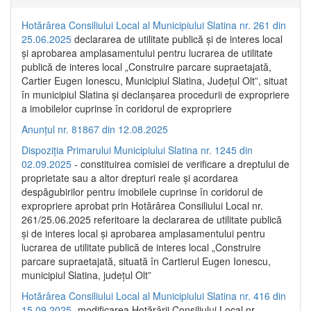
Hotărârea Consiliului Local al Municipiului Slatina nr. 261 din
25.06.2025
declararea de utilitate publică și de interes local
și aprobarea amplasamentului pentru lucrarea de utilitate
publică de interes local „Construire parcare supraetajată,
Cartier Eugen Ionescu, Municipiul Slatina, Județul Olt”, situat
în municipiul Slatina și declanșarea procedurii de expropriere
a imobilelor cuprinse în coridorul de expropriere
Anunțul nr. 81867 din 12.08.2025
Dispoziția Primarului Municipiului Slatina nr. 1245 din
02.09.2025
- constituirea comisiei de verificare a dreptului de
proprietate sau a altor drepturi reale și acordarea
despăgubirilor pentru imobilele cuprinse în coridorul de
expropriere aprobat prin Hotărârea Consiliului Local nr.
261/25.06.2025 referitoare la declararea de utilitate publică
și de interes local și aprobarea amplasamentului pentru
lucrarea de utilitate publică de interes local „Construire
parcare supraetajată, situată în Cartierul Eugen Ionescu,
municipiul Slatina, județul Olt”
Hotărârea Consiliului Local al Municipiului Slatina nr. 416 din
15.09.2025
- modificarea Hotărârii Consiliului Local nr.