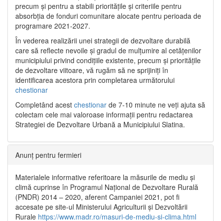
precum și pentru a stabili prioritățile și criteriile pentru
absorbția de fonduri comunitare alocate pentru perioada de
programare 2021-2027.
În vederea realizării unei strategii de dezvoltare durabilă
care să reflecte nevoile și gradul de mulțumire al cetățenilor
municipiului privind condițiile existente, precum și prioritățile
de dezvoltare viitoare, vă rugăm să ne sprijiniți în
identificarea acestora prin completarea următorului
chestionar
Completând acest
chestionar
de 7-10 minute ne veți ajuta să
colectam cele mai valoroase informații pentru redactarea
Strategiei de Dezvoltare Urbană a Municipiului Slatina.
Anunț pentru fermieri
Materialele informative referitoare la măsurile de mediu și
climă cuprinse în Programul Național de Dezvoltare Rurală
(PNDR) 2014 – 2020, aferent Campaniei 2021, pot fi
accesate pe site-ul Ministerului Agriculturii și Dezvoltării
Rurale
https://www.madr.ro/masuri-de-mediu-si-clima.html