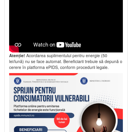
Atenție!
Acordarea suplimentului pentru energie (50
lei/lună) nu se face automat. Beneficiarii trebuie să depună o
cerere în platforma ePIDS, conform procedurii legale.