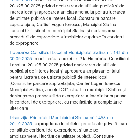
261/25.06.2025 privind declararea de utilitate publică și de
interes local și aprobarea amplasamentului pentru lucrarea
de utilitate publică de interes local „Construire parcare
supraetajată, Cartier Eugen Ionescu, Muncipiul Slatina,
Județul Olt”, situat în municipiul Slatina și declanșarea
procedurii de expropriere a imobilelor cuprinse în coridorul
de expropriere
Hotărârea Consiliului Local al Municipiului Slatina nr. 443 din
30.09.2025
- modificarea anexei nr. 2 la Hotărârea Consiliului
Local nr. 261/25.06.2025 privind declararea de utilitate
publică şi de interes local şi aprobarea amplasamentului
pentru lucrarea de utilitate publică de interes local
„Construire parcare supraetajată, Cartier Eugen Ionescu,
Muncipiul Slatina, Judeţul Olt”, situat în municipiul Slatina şi
declanşarea procedurii de expropriere a imobilelor cuprinse
în coridorul de expropriere, cu modificările şi completările
ulterioare
Dispoziția Primarului Municipiului Slatina nr. 1458 din
20.10.2025
- exproprierea imobilelor proprietate privată, care
constituie coridorul de expropriere, situate pe
amplasamentul lucrării de utilitate publică „Construire