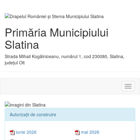
Primăria Municipiului
Slatina
Strada Mihail Kogălniceanu, numărul 1, cod 230080, Slatina,
județul Olt
Activ
sau
dezac
meniu
Autorizaţii de construire
iunie 2026
mai 2026