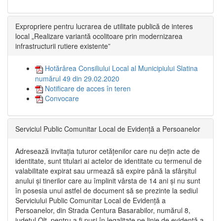
Expropriere pentru lucrarea de utilitate publică de interes
local „Realizare variantă ocolitoare prin modernizarea
infrastructurii rutiere existente”
Hotărârea Consiliului Local al Municipiului Slatina
numărul 49 din 29.02.2020
Notificare de acces în teren
Convocare
Serviciul Public Comunitar Local de Evidență a Persoanelor
Adresează invitația tuturor cetățenilor care nu dețin acte de
identitate, sunt titulari ai actelor de identitate cu termenul de
valabilitate expirat sau urmează să expire până la sfârșitul
anului și tinerilor care au împlinit vârsta de 14 ani și nu sunt
în posesia unui astfel de document să se prezinte la sediul
Serviciului Public Comunitar Local de Evidență a
Persoanelor, din Strada Centura Basarabilor, numărul 8,
județul Olt, pentru a fi puși în legalitate pe linie de evidență a