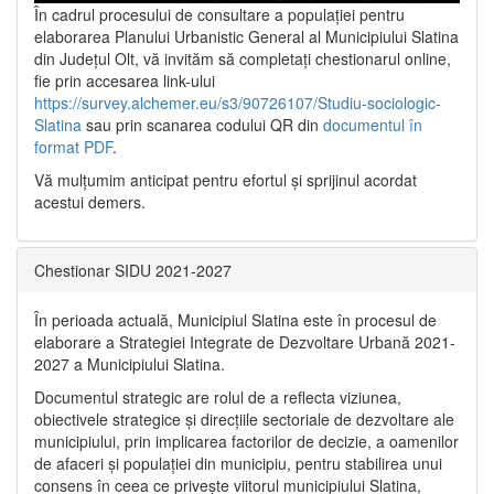
În cadrul procesului de consultare a populaţiei pentru
elaborarea Planului Urbanistic General al Municipiului Slatina
din Județul Olt, vă invităm să completați chestionarul online,
fie prin accesarea link-ului
https://survey.alchemer.eu/s3/90726107/Studiu-sociologic-
Slatina
sau prin scanarea codului QR din
documentul în
format PDF
.
Vă mulţumim anticipat pentru efortul şi sprijinul acordat
acestui demers.
Chestionar SIDU 2021-2027
În perioada actuală, Municipiul Slatina este în procesul de
elaborare a Strategiei Integrate de Dezvoltare Urbană 2021‐
2027 a Municipiului Slatina.
Documentul strategic are rolul de a reflecta viziunea,
obiectivele strategice și direcțiile sectoriale de dezvoltare ale
municipiului, prin implicarea factorilor de decizie, a oamenilor
de afaceri și populației din municipiu, pentru stabilirea unui
consens în ceea ce privește viitorul municipiului Slatina,