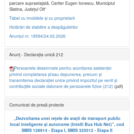
parcare supraetajată, Cartier Eugen Ionescu, Municipiul
Slatina, Județul Olt”
Tabel cu imobilele și cu proprietarii
Hotărâri de stabilire a despăgubirilor
Anunțul nr. 18594/24.02.2026
Anunț - Declarația unică 212
Persoanele desemnate pentru acordarea asistenței
privind completarea și/sau depunerea, precum și
transmiterea declarației unice privind impozitul pe venit și
contribuțiile sociale datorare de persoanele fizice (212)
(pdf)
Comunicat de presă proiecte
„Dezvoltarea unei rețele de stații de transport public
local inteligente și autonome (Intelli Bus Hub Net)”, cod
SMIS 128914 - Etapa I, SMIS 325512 - Etapa II