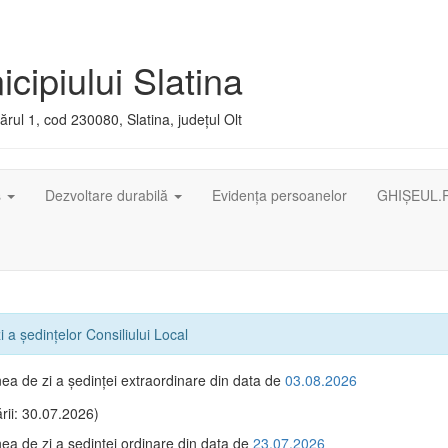
cipiului Slatina
rul 1, cod 230080, Slatina, județul Olt
ș
Dezvoltare durabilă
Evidența persoanelor
GHIȘEUL.
 a ședințelor Consiliului Local
ea de zi a şedinţei extraordinare din data de
03.08.2026
rii: 30.07.2026)
ea de zi a şedinţei ordinare din data de
23.07.2026