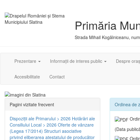
Primăria Muni
Strada Mihail Kogălniceanu, numă
Prezentare
Informații de interes public
Despre ora
Accesibilitate
Contact
Pagini vizitate frecvent
Ordinea de zi
Dispoziţii ale Primarului > 2026
Hotărâri ale
Ordin
Consiliului Local > 2026
Oferte de vânzare
(Data publică
(Legea 17/2014)
Structuri asociative
privind eliberarea atestatului de producător
Ordin