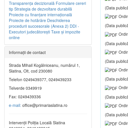
Transparenţa decizională
Formulare cereri
(Data publică
tip
Strategia de dezvoltare durabilă
Proiecte cu finanţare internaţională
Ordin
Proiecte de hotărâre
Deschiderea
(Data publică
procedurii succesorale (Anexa 2)
DDI -
Executori judecătorești
Taxe şi impozite
Ordin
online
(Data publică
Ordin
Informaţii de contact
(Data publică
Strada Mihail Kogălniceanu, numărul 1,
Ordin
Slatina, Olt, cod 230080
(Data publică
Telefon 0249439377, 0249439233
Ordin
Telverde 0349919
Fax: 0249439336
(Data publică
e-mail:
office@primariaslatina.ro
Ordin
(Data publică
Intervenții Poliția Locală Slatina
Ordin