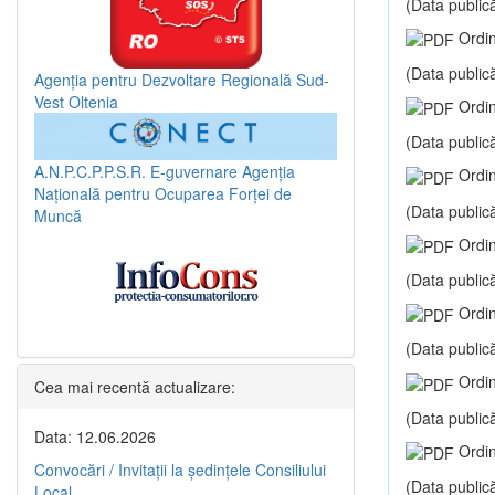
(Data publică
Ordin
(Data publică
Agenția pentru Dezvoltare Regională Sud-
Vest Oltenia
Ordin
(Data publică
A.N.P.C.P.P.S.R.
E-guvernare
Agenția
Ordin
Națională pentru Ocuparea Forței de
(Data publică
Muncă
Ordin
(Data publică
Ordin
(Data publică
Ordin
Cea mai recentă actualizare:
(Data publică
Data: 12.06.2026
Ordin
Convocări / Invitaţii la şedinţele Consiliului
(Data publică
Local