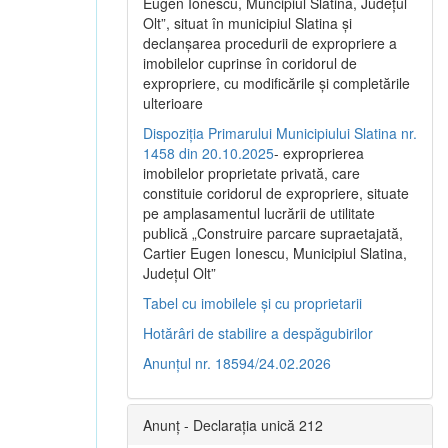
Eugen Ionescu, Muncipiul Slatina, Judeţul
Olt”, situat în municipiul Slatina şi
declanşarea procedurii de expropriere a
imobilelor cuprinse în coridorul de
expropriere, cu modificările şi completările
ulterioare
Dispoziția Primarului Municipiului Slatina nr.
1458 din 20.10.2025
- exproprierea
imobilelor proprietate privată, care
constituie coridorul de expropriere, situate
pe amplasamentul lucrării de utilitate
publică „Construire parcare supraetajată,
Cartier Eugen Ionescu, Municipiul Slatina,
Județul Olt”
Tabel cu imobilele și cu proprietarii
Hotărâri de stabilire a despăgubirilor
Anunțul nr. 18594/24.02.2026
Anunț - Declarația unică 212