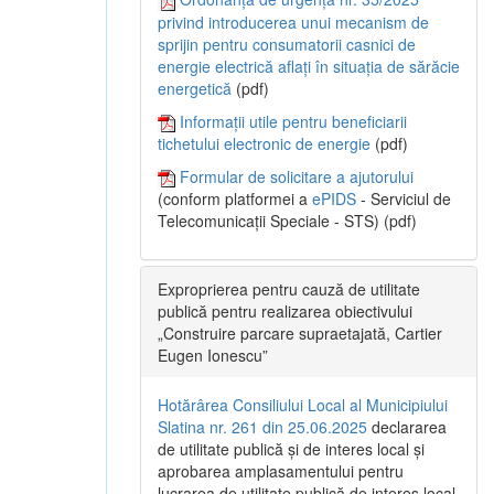
privind introducerea unui mecanism de
sprijin pentru consumatorii casnici de
energie electrică aflați în situația de sărăcie
energetică
(pdf)
Informații utile pentru beneficiarii
tichetului electronic de energie
(pdf)
Formular de solicitare a ajutorului
(conform platformei a
ePIDS
- Serviciul de
Telecomunicații Speciale - STS) (pdf)
Exproprierea pentru cauză de utilitate
publică pentru realizarea obiectivului
„Construire parcare supraetajată, Cartier
Eugen Ionescu”
Hotărârea Consiliului Local al Municipiului
Slatina nr. 261 din 25.06.2025
declararea
de utilitate publică și de interes local și
aprobarea amplasamentului pentru
lucrarea de utilitate publică de interes local