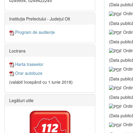
0249954, 0249422245
(Data publică
Ordin
Instituția Prefectului - Județul Olt
(Data publică
Ordin
Program de audiențe
(Data publică
Ordin
Loctrans
(Data publică
Harta traseelor
Ordin
Orar autobuze
(Data publică
(valabil începând cu 1 iunie 2018)
Ordin
(Data publică
Legături utile
Ordin
(Data publică
Ordin