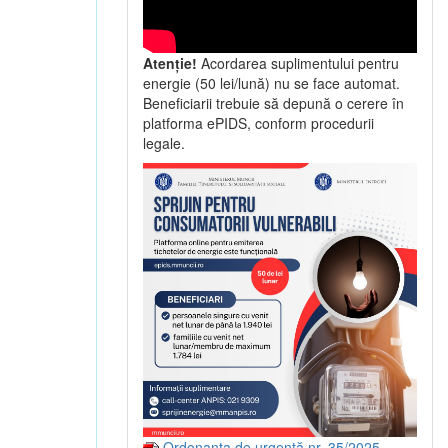
Atenție!
Acordarea suplimentului pentru
energie (50 lei/lună) nu se face automat.
Beneficiarii trebuie să depună o cerere în
platforma ePIDS, conform procedurii
legale.
Ordonanța de urgență nr. 35/2025