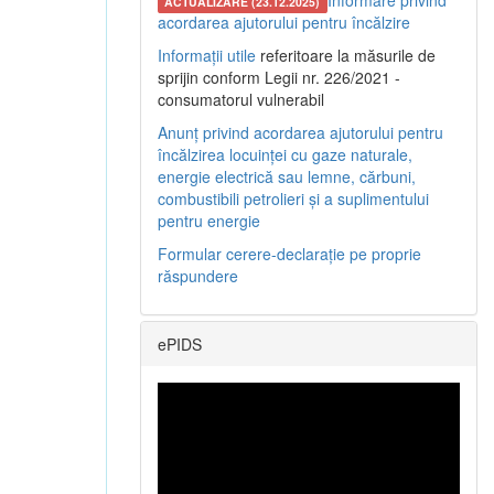
Informare privind
ACTUALIZARE (23.12.2025)
acordarea ajutorului pentru încălzire
Informații utile
referitoare la măsurile de
sprijin conform Legii nr. 226/2021 -
consumatorul vulnerabil
Anunț privind acordarea ajutorului pentru
încălzirea locuinței cu gaze naturale,
energie electrică sau lemne, cărbuni,
combustibili petrolieri și a suplimentului
pentru energie
Formular cerere-declarație pe proprie
răspundere
ePIDS