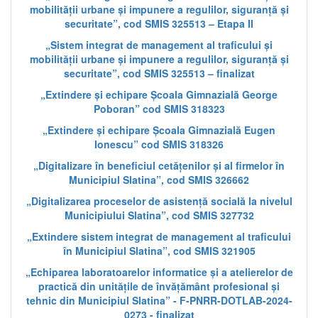
mobilității urbane și impunere a regulilor, siguranță și
securitate”, cod SMIS 325513 – Etapa II
„Sistem integrat de management al traficului și
mobilității urbane și impunere a regulilor, siguranță și
securitate”, cod SMIS 325513 – finalizat
„Extindere și echipare Școala Gimnazială George
Poboran” cod SMIS 318323
„Extindere și echipare Școala Gimnazială Eugen
Ionescu” cod SMIS 318326
„Digitalizare în beneficiul cetățenilor și al firmelor în
Municipiul Slatina”, cod SMIS 326662
„Digitalizarea proceselor de asistență socială la nivelul
Municipiului Slatina”, cod SMIS 327732
„Extindere sistem integrat de management al traficului
în Municipiul Slatina”, cod SMIS 321905
„Echiparea laboratoarelor informatice și a atelierelor de
practică din unitățile de învățământ profesional și
tehnic din Municipiul Slatina” - F-PNRR-DOTLAB-2024-
0273 - finalizat