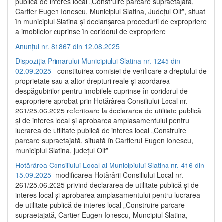
publică de interes local „Construire parcare supraetajată,
Cartier Eugen Ionescu, Municipiul Slatina, Județul Olt”, situat
în municipiul Slatina și declanșarea procedurii de expropriere
a imobilelor cuprinse în coridorul de expropriere
Anunțul nr. 81867 din 12.08.2025
Dispoziția Primarului Municipiului Slatina nr. 1245 din
02.09.2025
- constituirea comisiei de verificare a dreptului de
proprietate sau a altor drepturi reale și acordarea
despăgubirilor pentru imobilele cuprinse în coridorul de
expropriere aprobat prin Hotărârea Consiliului Local nr.
261/25.06.2025 referitoare la declararea de utilitate publică
și de interes local și aprobarea amplasamentului pentru
lucrarea de utilitate publică de interes local „Construire
parcare supraetajată, situată în Cartierul Eugen Ionescu,
municipiul Slatina, județul Olt”
Hotărârea Consiliului Local al Municipiului Slatina nr. 416 din
15.09.2025
- modificarea Hotărârii Consiliului Local nr.
261/25.06.2025 privind declararea de utilitate publică și de
interes local și aprobarea amplasamentului pentru lucrarea
de utilitate publică de interes local „Construire parcare
supraetajată, Cartier Eugen Ionescu, Muncipiul Slatina,