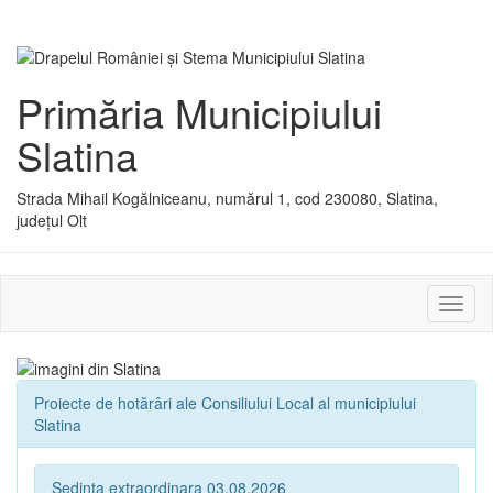
Primăria Municipiului
Slatina
Strada Mihail Kogălniceanu, numărul 1, cod 230080, Slatina,
județul Olt
Activ
sau
dezac
meniu
Proiecte de hotărâri ale Consiliului Local al municipiului
Slatina
Sedinta extraordinara 03.08.2026