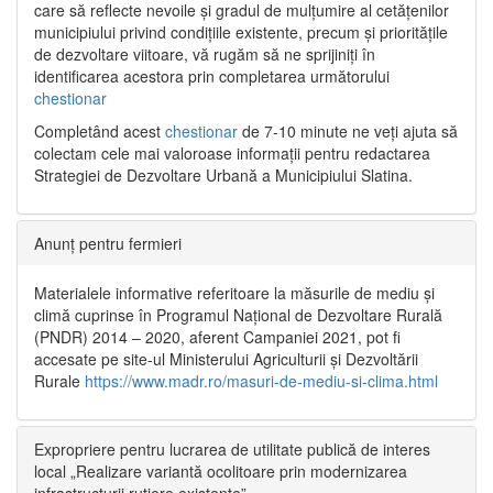
care să reflecte nevoile și gradul de mulțumire al cetățenilor
municipiului privind condițiile existente, precum și prioritățile
de dezvoltare viitoare, vă rugăm să ne sprijiniți în
identificarea acestora prin completarea următorului
chestionar
Completând acest
chestionar
de 7-10 minute ne veți ajuta să
colectam cele mai valoroase informații pentru redactarea
Strategiei de Dezvoltare Urbană a Municipiului Slatina.
Anunț pentru fermieri
Materialele informative referitoare la măsurile de mediu și
climă cuprinse în Programul Național de Dezvoltare Rurală
(PNDR) 2014 – 2020, aferent Campaniei 2021, pot fi
accesate pe site-ul Ministerului Agriculturii și Dezvoltării
Rurale
https://www.madr.ro/masuri-de-mediu-si-clima.html
Expropriere pentru lucrarea de utilitate publică de interes
local „Realizare variantă ocolitoare prin modernizarea
infrastructurii rutiere existente”