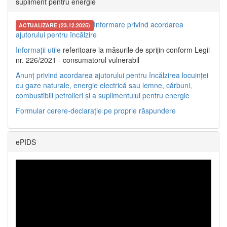
supliment pentru energie
Informare privind acordarea
ACTUALIZARE (23.12.2025)
ajutorului pentru încălzire
Informații utile
referitoare la măsurile de sprijin conform Legii
nr. 226/2021 - consumatorul vulnerabil
Anunț privind acordarea ajutorului pentru încălzirea locuinței
cu gaze naturale, energie electrică sau lemne, cărbuni,
combustibili petrolieri și a suplimentului pentru energie
Formular cerere-declarație pe proprie răspundere
ePIDS