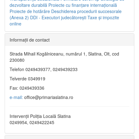
dezvoltare durabilă
Proiecte cu finanţare internaţională
Proiecte de hotărâre
Deschiderea procedurii succesorale
(Anexa 2)
DDI - Executori judecătorești
Taxe şi impozite
online
Informaţii de contact
Strada Mihail Kogălniceanu, numărul 1, Slatina, Olt, cod
230080
Telefon 0249439377, 0249439233
Telverde 0349919
Fax: 0249439336
e-mail:
office@primariaslatina.ro
Intervenții Poliția Locală Slatina
0249954, 0249422245