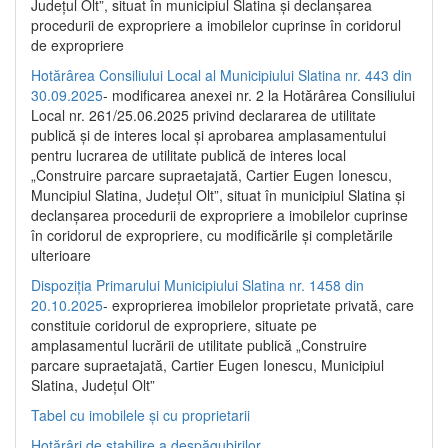
Județul Olt”, situat în municipiul Slatina și declanșarea
procedurii de expropriere a imobilelor cuprinse în coridorul
de expropriere
Hotărârea Consiliului Local al Municipiului Slatina nr. 443 din
30.09.2025
- modificarea anexei nr. 2 la Hotărârea Consiliului
Local nr. 261/25.06.2025 privind declararea de utilitate
publică şi de interes local şi aprobarea amplasamentului
pentru lucrarea de utilitate publică de interes local
„Construire parcare supraetajată, Cartier Eugen Ionescu,
Muncipiul Slatina, Judeţul Olt”, situat în municipiul Slatina şi
declanşarea procedurii de expropriere a imobilelor cuprinse
în coridorul de expropriere, cu modificările şi completările
ulterioare
Dispoziția Primarului Municipiului Slatina nr. 1458 din
20.10.2025
- exproprierea imobilelor proprietate privată, care
constituie coridorul de expropriere, situate pe
amplasamentul lucrării de utilitate publică „Construire
parcare supraetajată, Cartier Eugen Ionescu, Municipiul
Slatina, Județul Olt”
Tabel cu imobilele și cu proprietarii
Hotărâri de stabilire a despăgubirilor