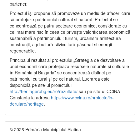
partener.
Proiectul își propune să promoveze un mediu de afaceri care
să protejeze patrimoniul cultural și natural. Proiectul se
concentrează pe patru sectoare economice, considerate cu
cel mai mare risc în ceea ce privește valorificarea economică
sustenabilă a patrimoniului: turism, urbanism-arhitectură-
construcții, agricultură-silvicultură-pășunat și energii
regenerabile.
Principalul rezultat al proiectului „Strategia de dezvoltare a
unei economii care protejează resursele naturale și culturale
în România și Bulgaria” se concentrează distinct pe
patrimoniul cultural și pe cel natural. Lucrarea este
disponibilă pe site-ul proiectului
http://heritagerobg.eu/ro/rezultate/
sau pe site-ul CCINA
Constanța la adresa
https://www.ccina.ro/proiecte/in-
derulare/heritage
.
© 2026 Primăria Municipiului Slatina