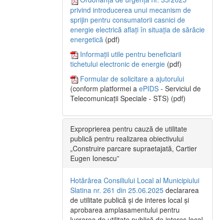
privind introducerea unui mecanism de
sprijin pentru consumatorii casnici de
energie electrică aflați în situația de sărăcie
energetică
(pdf)
Informații utile pentru beneficiarii
tichetului electronic de energie
(pdf)
Formular de solicitare a ajutorului
(conform platformei a
ePIDS
- Serviciul de
Telecomunicații Speciale - STS) (pdf)
Exproprierea pentru cauză de utilitate
publică pentru realizarea obiectivului
„Construire parcare supraetajată, Cartier
Eugen Ionescu”
Hotărârea Consiliului Local al Municipiului
Slatina nr. 261 din 25.06.2025
declararea
de utilitate publică și de interes local și
aprobarea amplasamentului pentru
lucrarea de utilitate publică de interes local