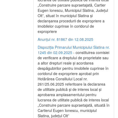
„Construire parcare supraetajată, Cartier
Eugen Ionescu, Municipiul Slatina, Județul
Olt”, situat în municipiul Slatina și
declanșarea procedurii de expropriere a
imobilelor cuprinse în coridorul de
expropriere
Anunțul nr. 81867 din 12.08.2025
Dispoziția Primarului Municipiului Slatina nr.
1245 din 02.09.2025
- constituirea comisiei
de verificare a dreptului de proprietate sau
a altor drepturi reale și acordarea
despăgubirilor pentru imobilele cuprinse în
coridorul de expropriere aprobat prin
Hotărârea Consiliului Local nr.
261/25.06.2025 referitoare la declararea
de utilitate publică și de interes local și
aprobarea amplasamentului pentru
lucrarea de utilitate publică de interes local
„Construire parcare supraetajată, situată în
Cartierul Eugen Ionescu, municipiul
Slatina, județul Olt”