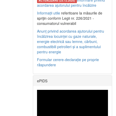
Informare privind
ACTUALIZARE (23.12.2025)
acordarea ajutorului pentru încălzire
Informații utile
referitoare la măsurile de
sprijin conform Legii nr. 226/2021 -
consumatorul vulnerabil
Anunț privind acordarea ajutorului pentru
încălzirea locuinței cu gaze naturale,
energie electrică sau lemne, cărbuni,
combustibili petrolieri și a suplimentului
pentru energie
Formular cerere-declarație pe proprie
răspundere
ePIDS