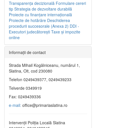
Transparenţa decizională
Formulare cereri
tip
Strategia de dezvoltare durabilă
Proiecte cu finanţare internaţională
Proiecte de hotărâre
Deschiderea
procedurii succesorale (Anexa 2)
DDI -
Executori judecătorești
Taxe şi impozite
online
Informaţii de contact
Strada Mihail Kogălniceanu, numărul 1,
Slatina, Olt, cod 230080
Telefon 0249439377, 0249439233
Telverde 0349919
Fax: 0249439336
e-mail:
office@primariaslatina.ro
Intervenții Poliția Locală Slatina