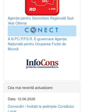
Agenția pentru Dezvoltare Regională Sud-
Vest Oltenia
A.N.P.C.P.P.S.R.
E-guvernare
Agenția
Națională pentru Ocuparea Forței de
Muncă
Cea mai recentă actualizare:
Data: 12.06.2026
Convocări / Invitaţii la şedinţele Consiliului
Local