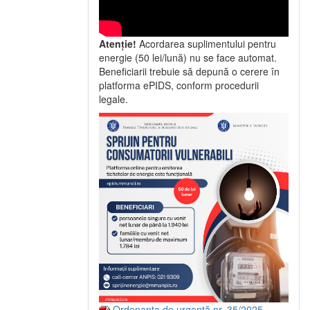
Atenție!
Acordarea suplimentului pentru
energie (50 lei/lună) nu se face automat.
Beneficiarii trebuie să depună o cerere în
platforma ePIDS, conform procedurii
legale.
Ordonanța de urgență nr. 35/2025