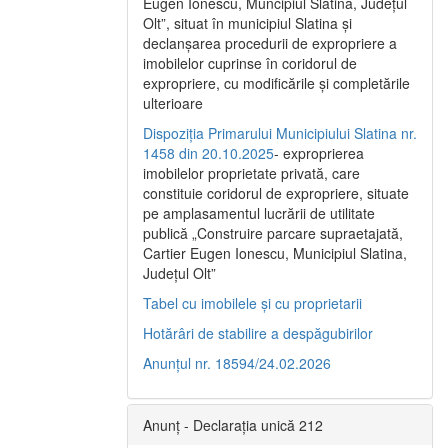
Eugen Ionescu, Muncipiul Slatina, Judeţul
Olt”, situat în municipiul Slatina şi
declanşarea procedurii de expropriere a
imobilelor cuprinse în coridorul de
expropriere, cu modificările şi completările
ulterioare
Dispoziția Primarului Municipiului Slatina nr.
1458 din 20.10.2025
- exproprierea
imobilelor proprietate privată, care
constituie coridorul de expropriere, situate
pe amplasamentul lucrării de utilitate
publică „Construire parcare supraetajată,
Cartier Eugen Ionescu, Municipiul Slatina,
Județul Olt”
Tabel cu imobilele și cu proprietarii
Hotărâri de stabilire a despăgubirilor
Anunțul nr. 18594/24.02.2026
Anunț - Declarația unică 212