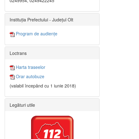
0249954, 0249422245
Instituția Prefectului - Județul Olt
Program de audiențe
Loctrans
Harta traseelor
Orar autobuze
(valabil începând cu 1 iunie 2018)
Legături utile