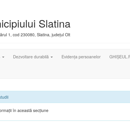
cipiului Slatina
rul 1, cod 230080, Slatina, județul Olt
ș
Dezvoltare durabilă
Evidența persoanelor
GHIȘEUL.
tudii
ormații în această secțiune