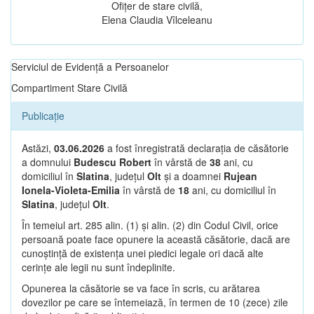
Ofițer de stare civilă,
Elena Claudia Vîlceleanu
Serviciul de Evidență a Persoanelor
Compartiment Stare Civilă
Publicație
Astăzi,
03.06.2026
a fost înregistrată declarația de căsătorie
a domnului
Budescu Robert
în vârstă de
38
ani, cu
domiciliul în
Slatina
, județul
Olt
și a doamnei
Rujean
Ionela-Violeta-Emilia
în vârstă de
18
ani, cu domiciliul în
Slatina
, județul
Olt
.
În temeiul art. 285 alin. (1) și alin. (2) din Codul Civil, orice
persoană poate face opunere la această căsătorie, dacă are
cunoștință de existența unei piedici legale ori dacă alte
cerințe ale legii nu sunt îndeplinite.
Opunerea la căsătorie se va face în scris, cu arătarea
dovezilor pe care se întemeiază, în termen de 10 (zece) zile