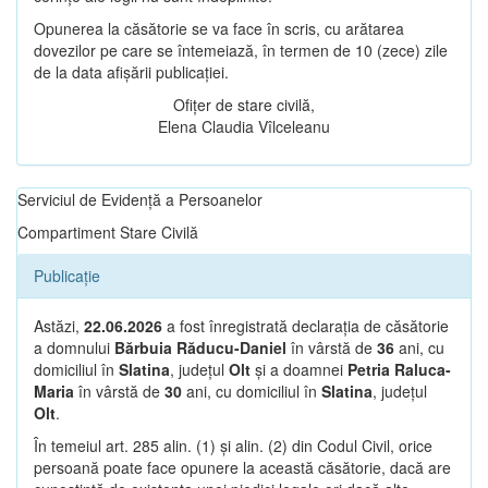
Opunerea la căsătorie se va face în scris, cu arătarea
dovezilor pe care se întemeiază, în termen de 10 (zece) zile
de la data afișării publicației.
Ofițer de stare civilă,
Elena Claudia Vîlceleanu
Serviciul de Evidență a Persoanelor
Compartiment Stare Civilă
Publicație
Astăzi,
22.06.2026
a fost înregistrată declarația de căsătorie
a domnului
Bărbuia Răducu-Daniel
în vârstă de
36
ani, cu
domiciliul în
Slatina
, județul
Olt
și a doamnei
Petria Raluca-
Maria
în vârstă de
30
ani, cu domiciliul în
Slatina
, județul
Olt
.
În temeiul art. 285 alin. (1) și alin. (2) din Codul Civil, orice
persoană poate face opunere la această căsătorie, dacă are