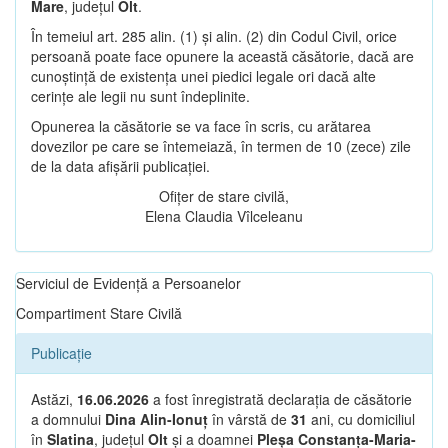
Mare
, județul
Olt
.
În temeiul art. 285 alin. (1) și alin. (2) din Codul Civil, orice
persoană poate face opunere la această căsătorie, dacă are
cunoștință de existența unei piedici legale ori dacă alte
cerințe ale legii nu sunt îndeplinite.
Opunerea la căsătorie se va face în scris, cu arătarea
dovezilor pe care se întemeiază, în termen de 10 (zece) zile
de la data afișării publicației.
Ofițer de stare civilă,
Elena Claudia Vîlceleanu
Serviciul de Evidență a Persoanelor
Compartiment Stare Civilă
Publicație
Astăzi,
16.06.2026
a fost înregistrată declarația de căsătorie
a domnului
Dina Alin-Ionuț
în vârstă de
31
ani, cu domiciliul
în
Slatina
, județul
Olt
și a doamnei
Pleșa Constanța-Maria-