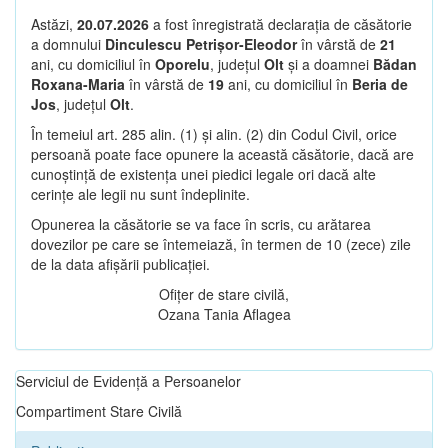
Astăzi,
20.07.2026
a fost înregistrată declarația de căsătorie
a domnului
Dinculescu Petrișor-Eleodor
în vârstă de
21
ani, cu domiciliul în
Oporelu
, județul
Olt
și a doamnei
Bădan
Roxana-Maria
în vârstă de
19
ani, cu domiciliul în
Beria de
Jos
, județul
Olt
.
În temeiul art. 285 alin. (1) și alin. (2) din Codul Civil, orice
persoană poate face opunere la această căsătorie, dacă are
cunoștință de existența unei piedici legale ori dacă alte
cerințe ale legii nu sunt îndeplinite.
Opunerea la căsătorie se va face în scris, cu arătarea
dovezilor pe care se întemeiază, în termen de 10 (zece) zile
de la data afișării publicației.
Ofițer de stare civilă,
Ozana Tania Aflagea
Serviciul de Evidență a Persoanelor
Compartiment Stare Civilă