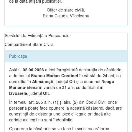
de la data afișării publicației.
Ofițer de stare civilă,
Elena Claudia Vîlceleanu
Serviciul de Evidență a Persoanelor
Compartiment Stare Civilă
Publicație
Astăzi,
02.06.2026
a fost înregistrată declarația de căsătorie
a domnului
Stancu Marian-Costinel
în vârstă de
24
ani, cu
domiciliul în
Alimănești
, județul
Olt
și a doamnei
Neagu
Mariana-Elena
în vârstă de
21
ani, cu domiciliul în
Izvoarele
, județul
Olt
.
În temeiul art. 285 alin. (1) și alin. (2) din Codul Civil, orice
persoană poate face opunere la această căsătorie, dacă are
cunoștință de existența unei piedici legale ori dacă alte
cerințe ale legii nu sunt îndeplinite.
Opunerea la căsătorie se va face în scris, cu arătarea