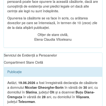
persoană poate face opunere la această căsătorie, dacă are
cunoștință de existența unei piedici legale ori dacă alte
cerințe ale legii nu sunt îndeplinite.
Opunerea la căsătorie se va face în scris, cu arătarea
dovezilor pe care se întemeiază, în termen de 10 (zece) zile
de la data afișării publicației.
Ofițer de stare civilă,
Elena Claudia Vîlceleanu
Serviciul de Evidență a Persoanelor
Compartiment Stare Civilă
Publicație
Astăzi,
19.06.2026
a fost înregistrată declarația de căsătorie
a domnului
Nicolae Gheorghe-Sorin
în vârstă de
30
ani, cu
domiciliul în
Slatina
, județul
Olt
și a doamnei
Buțu Diana-
Crenguța
în vârstă de
28
ani, cu domiciliul în
Viișoara
,
județul
Teleorman
.