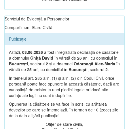
Serviciul de Evidență a Persoanelor
Compartiment Stare Civilă
Publicație
Astăzi,
03.06.2026
a fost înregistrată declarația de căsătorie
a domnului
Ghiță David
în vârstă de
26
ani, cu domiciliul în
București
, sectorul
2
și a doamnei
Odoroagă Alex-Maria
în
vârstă de
25
ani, cu domiciliul în
București
, sectorul
2
.
În temeiul art. 285 alin. (1) și alin. (2) din Codul Civil, orice
persoană poate face opunere la această căsătorie, dacă are
cunoștință de existența unei piedici legale ori dacă alte
cerințe ale legii nu sunt îndeplinite.
Opunerea la căsătorie se va face în scris, cu arătarea
dovezilor pe care se întemeiază, în termen de 10 (zece) zile
de la data afișării publicației.
Ofițer de stare civilă,