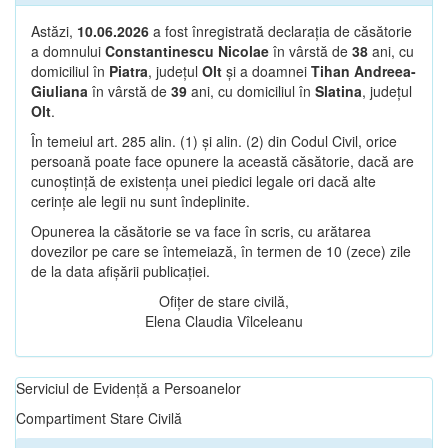
Astăzi,
10.06.2026
a fost înregistrată declarația de căsătorie
a domnului
Constantinescu Nicolae
în vârstă de
38
ani, cu
domiciliul în
Piatra
, județul
Olt
și a doamnei
Tihan Andreea-
Giuliana
în vârstă de
39
ani, cu domiciliul în
Slatina
, județul
Olt
.
În temeiul art. 285 alin. (1) și alin. (2) din Codul Civil, orice
persoană poate face opunere la această căsătorie, dacă are
cunoștință de existența unei piedici legale ori dacă alte
cerințe ale legii nu sunt îndeplinite.
Opunerea la căsătorie se va face în scris, cu arătarea
dovezilor pe care se întemeiază, în termen de 10 (zece) zile
de la data afișării publicației.
Ofițer de stare civilă,
Elena Claudia Vîlceleanu
Serviciul de Evidență a Persoanelor
Compartiment Stare Civilă