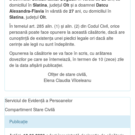
domiciliul în
Slatina
, județul
Olt
și a doamnei
Datcu
Alexandra-Flavia
în vârstă de
27
ani, cu domiciliul în
Slatina
, județul
Olt
.
În temeiul art. 285 alin. (1) și alin. (2) din Codul Civil, orice
persoană poate face opunere la această căsătorie, dacă are
cunoștință de existența unei piedici legale ori dacă alte
cerințe ale legii nu sunt îndeplinite.
Opunerea la căsătorie se va face în scris, cu arătarea
dovezilor pe care se întemeiază, în termen de 10 (zece) zile
de la data afișării publicației.
Ofițer de stare civilă,
Elena Claudia Vîlceleanu
Serviciul de Evidență a Persoanelor
Compartiment Stare Civilă
Publicație