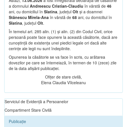
Astăzi,
13.06.2026
a fost înregistrată declarația de căsătorie
a domnului
Andreescu Cristian-Claudiu
în vârstă de
46
ani, cu domiciliul în
Slatina
, județul
Olt
și a doamnei
Stănescu Mirela-Ana
în vârstă de
68
ani, cu domiciliul în
Slatina
, județul
Olt
.
În temeiul art. 285 alin. (1) și alin. (2) din Codul Civil, orice
persoană poate face opunere la această căsătorie, dacă are
cunoștință de existența unei piedici legale ori dacă alte
cerințe ale legii nu sunt îndeplinite.
Opunerea la căsătorie se va face în scris, cu arătarea
dovezilor pe care se întemeiază, în termen de 10 (zece) zile
de la data afișării publicației.
Ofițer de stare civilă,
Elena Claudia Vîlceleanu
Serviciul de Evidență a Persoanelor
Compartiment Stare Civilă
Publicație