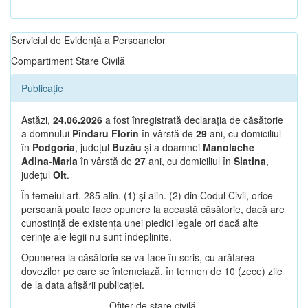
Serviciul de Evidență a Persoanelor
Compartiment Stare Civilă
Publicație
Astăzi,
24.06.2026
a fost înregistrată declarația de căsătorie
a domnului
Pîndaru Florin
în vârstă de
29
ani, cu domiciliul
în
Podgoria
, județul
Buzău
și a doamnei
Manolache
Adina-Maria
în vârstă de
27
ani, cu domiciliul în
Slatina
,
județul
Olt
.
În temeiul art. 285 alin. (1) și alin. (2) din Codul Civil, orice
persoană poate face opunere la această căsătorie, dacă are
cunoștință de existența unei piedici legale ori dacă alte
cerințe ale legii nu sunt îndeplinite.
Opunerea la căsătorie se va face în scris, cu arătarea
dovezilor pe care se întemeiază, în termen de 10 (zece) zile
de la data afișării publicației.
Ofițer de stare civilă,