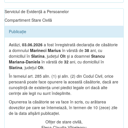
Serviciul de Evidență a Persoanelor
Compartiment Stare Civilă
Publicație
Astăzi,
03.06.2026
a fost înregistrată declarația de căsătorie
a domnului
Marineci Marius
în vârstă de
38
ani, cu
domiciliul în
Slatina
, județul
Olt
și a doamnei
Stancu
Mariana-Daniela
în vârstă de
32
ani, cu domiciliul în
Slatina
, județul
Olt
.
În temeiul art. 285 alin. (1) și alin. (2) din Codul Civil, orice
persoană poate face opunere la această căsătorie, dacă are
cunoștință de existența unei piedici legale ori dacă alte
cerințe ale legii nu sunt îndeplinite.
Opunerea la căsătorie se va face în scris, cu arătarea
dovezilor pe care se întemeiază, în termen de 10 (zece) zile
de la data afișării publicației.
Ofițer de stare civilă,
Elena Claudia Vîlceleanu