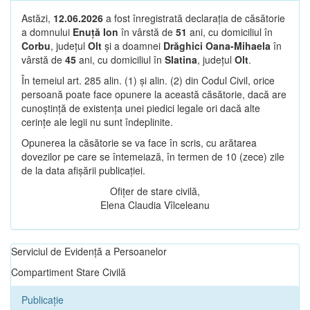
Astăzi,
12.06.2026
a fost înregistrată declarația de căsătorie
a domnului
Enuță Ion
în vârstă de
51
ani, cu domiciliul în
Corbu
, județul
Olt
și a doamnei
Drăghici Oana-Mihaela
în
vârstă de
45
ani, cu domiciliul în
Slatina
, județul
Olt
.
În temeiul art. 285 alin. (1) și alin. (2) din Codul Civil, orice
persoană poate face opunere la această căsătorie, dacă are
cunoștință de existența unei piedici legale ori dacă alte
cerințe ale legii nu sunt îndeplinite.
Opunerea la căsătorie se va face în scris, cu arătarea
dovezilor pe care se întemeiază, în termen de 10 (zece) zile
de la data afișării publicației.
Ofițer de stare civilă,
Elena Claudia Vîlceleanu
Serviciul de Evidență a Persoanelor
Compartiment Stare Civilă
Publicație