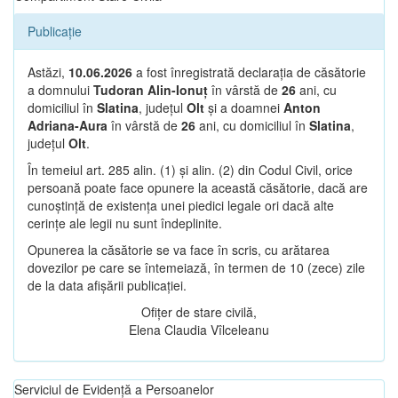
Publicație
Astăzi,
10.06.2026
a fost înregistrată declarația de căsătorie
a domnului
Tudoran Alin-Ionuț
în vârstă de
26
ani, cu
domiciliul în
Slatina
, județul
Olt
și a doamnei
Anton
Adriana-Aura
în vârstă de
26
ani, cu domiciliul în
Slatina
,
județul
Olt
.
În temeiul art. 285 alin. (1) și alin. (2) din Codul Civil, orice
persoană poate face opunere la această căsătorie, dacă are
cunoștință de existența unei piedici legale ori dacă alte
cerințe ale legii nu sunt îndeplinite.
Opunerea la căsătorie se va face în scris, cu arătarea
dovezilor pe care se întemeiază, în termen de 10 (zece) zile
de la data afișării publicației.
Ofițer de stare civilă,
Elena Claudia Vîlceleanu
Serviciul de Evidență a Persoanelor