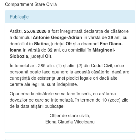
Compartiment Stare Civilă
Publicație
Astăzi,
25.06.2026
a fost înregistrată declarația de căsătorie
a domnului
Antonie George-Adrian
în vârstă de
29
ani, cu
domiciliul în
Slatina
, județul
Olt
și a doamnei
Ene Diana-
Ioana
în vârstă de
32
ani, cu domiciliul în
Mărgineni-
Slobozia
, județul
Olt
.
În temeiul art. 285 alin. (1) și alin. (2) din Codul Civil, orice
persoană poate face opunere la această căsătorie, dacă are
cunoștință de existența unei piedici legale ori dacă alte
cerințe ale legii nu sunt îndeplinite.
Opunerea la căsătorie se va face în scris, cu arătarea
dovezilor pe care se întemeiază, în termen de 10 (zece) zile
de la data afișării publicației.
Ofițer de stare civilă,
Elena Claudia Vîlceleanu