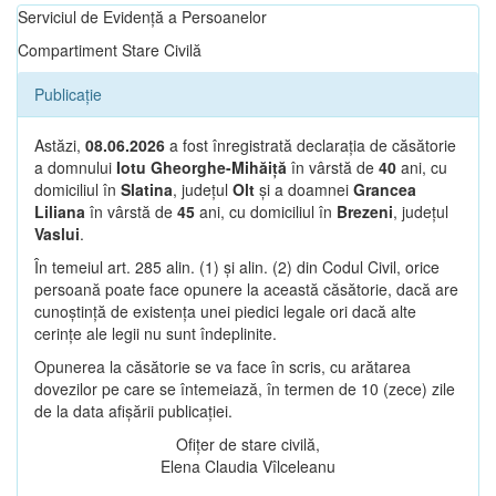
Serviciul de Evidență a Persoanelor
Compartiment Stare Civilă
Publicație
Astăzi,
08.06.2026
a fost înregistrată declarația de căsătorie
a domnului
Iotu Gheorghe-Mihăiță
în vârstă de
40
ani, cu
domiciliul în
Slatina
, județul
Olt
și a doamnei
Grancea
Liliana
în vârstă de
45
ani, cu domiciliul în
Brezeni
, județul
Vaslui
.
În temeiul art. 285 alin. (1) și alin. (2) din Codul Civil, orice
persoană poate face opunere la această căsătorie, dacă are
cunoștință de existența unei piedici legale ori dacă alte
cerințe ale legii nu sunt îndeplinite.
Opunerea la căsătorie se va face în scris, cu arătarea
dovezilor pe care se întemeiază, în termen de 10 (zece) zile
de la data afișării publicației.
Ofițer de stare civilă,
Elena Claudia Vîlceleanu