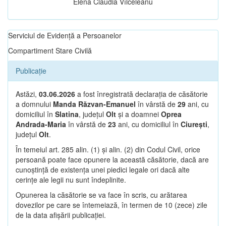
Elena Claudia Vîlceleanu
Serviciul de Evidență a Persoanelor
Compartiment Stare Civilă
Publicație
Astăzi,
03.06.2026
a fost înregistrată declarația de căsătorie
a domnului
Manda Răzvan-Emanuel
în vârstă de
29
ani, cu
domiciliul în
Slatina
, județul
Olt
și a doamnei
Oprea
Andrada-Maria
în vârstă de
23
ani, cu domiciliul în
Ciurești
,
județul
Olt
.
În temeiul art. 285 alin. (1) și alin. (2) din Codul Civil, orice
persoană poate face opunere la această căsătorie, dacă are
cunoștință de existența unei piedici legale ori dacă alte
cerințe ale legii nu sunt îndeplinite.
Opunerea la căsătorie se va face în scris, cu arătarea
dovezilor pe care se întemeiază, în termen de 10 (zece) zile
de la data afișării publicației.