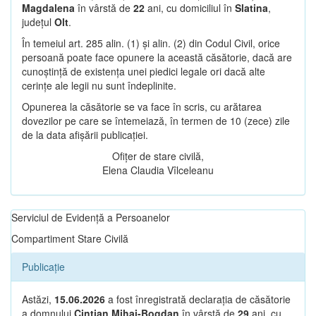
Magdalena
în vârstă de
22
ani, cu domiciliul în
Slatina
,
județul
Olt
.
În temeiul art. 285 alin. (1) și alin. (2) din Codul Civil, orice
persoană poate face opunere la această căsătorie, dacă are
cunoștință de existența unei piedici legale ori dacă alte
cerințe ale legii nu sunt îndeplinite.
Opunerea la căsătorie se va face în scris, cu arătarea
dovezilor pe care se întemeiază, în termen de 10 (zece) zile
de la data afișării publicației.
Ofițer de stare civilă,
Elena Claudia Vîlceleanu
Serviciul de Evidență a Persoanelor
Compartiment Stare Civilă
Publicație
Astăzi,
15.06.2026
a fost înregistrată declarația de căsătorie
a domnului
Cintian Mihai-Bogdan
în vârstă de
29
ani, cu