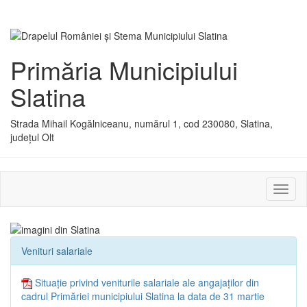
Primăria Municipiului
Slatina
Strada Mihail Kogălniceanu, numărul 1, cod 230080, Slatina,
județul Olt
Activ
sau
dezac
meniu
Venituri salariale
Situație privind veniturile salariale ale angajaților din
cadrul Primăriei municipiului Slatina la data de 31 martie