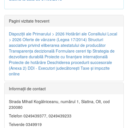
Pagini vizitate frecvent
Dispoziţii ale Primarului > 2026
Hotărâri ale Consiliului Local
> 2026
Oferte de vânzare (Legea 17/2014)
Structuri
asociative privind eliberarea atestatului de producător
Transparenţa decizională
Formulare cereri tip
Strategia de
dezvoltare durabilă
Proiecte cu finanţare internaţională
Proiecte de hotărâre
Deschiderea procedurii succesorale
(Anexa 2)
DDI - Executori judecătorești
Taxe şi impozite
online
Informaţii de contact
Strada Mihail Kogălniceanu, numărul 1, Slatina, Olt, cod
230080
Telefon 0249439377, 0249439233
Telverde 0349919