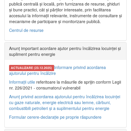
publică centrală și locală, prin furnizarea de resurse, ghiduri
și bune practici, cât și părților interesate, prin facilitarea
accesului la informații relevante, instrumente de consultare și
mecanisme de participare și monitorizare publică.
Centrul de resurse
Anunț important acordare ajutor pentru încălzirea locuinței și
supliment pentru energie
Informare privind acordarea
ACTUALIZARE (23.12.2025)
ajutorului pentru încălzire
Informații utile
referitoare la măsurile de sprijin conform Legii
nr. 226/2021 - consumatorul vulnerabil
Anunț privind acordarea ajutorului pentru încălzirea locuinței
cu gaze naturale, energie electrică sau lemne, cărbuni,
combustibili petrolieri și a suplimentului pentru energie
Formular cerere-declarație pe proprie răspundere