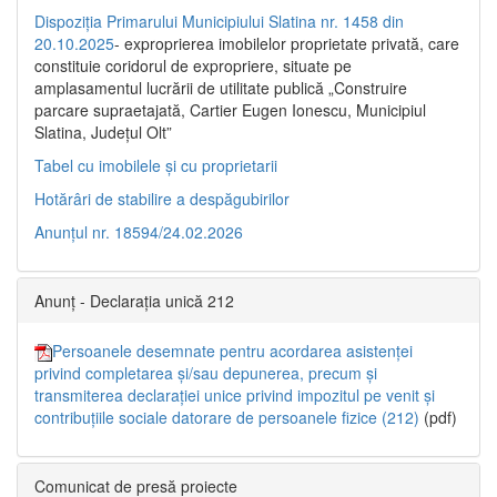
Dispoziția Primarului Municipiului Slatina nr. 1458 din
20.10.2025
- exproprierea imobilelor proprietate privată, care
constituie coridorul de expropriere, situate pe
amplasamentul lucrării de utilitate publică „Construire
parcare supraetajată, Cartier Eugen Ionescu, Municipiul
Slatina, Județul Olt”
Tabel cu imobilele și cu proprietarii
Hotărâri de stabilire a despăgubirilor
Anunțul nr. 18594/24.02.2026
Anunț - Declarația unică 212
Persoanele desemnate pentru acordarea asistenței
privind completarea și/sau depunerea, precum și
transmiterea declarației unice privind impozitul pe venit și
contribuțiile sociale datorare de persoanele fizice (212)
(pdf)
Comunicat de presă proiecte