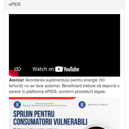
ePIDS
Atenție!
Acordarea suplimentului pentru energie (50
lei/lună) nu se face automat. Beneficiarii trebuie să depună o
cerere în platforma ePIDS, conform procedurii legale.