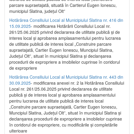
parcare supraetajată, situată în Cartierul Eugen Ionescu,
municipiul Slatina, județul Olt”
Hotărârea Consiliului Local al Municipiului Slatina nr. 416 din
15.09.2025
- modificarea Hotărârii Consiliului Local nr.
261/25.06.2025 privind declararea de utilitate publică și de
interes local și aprobarea amplasamentului pentru lucrarea
de utilitate publică de interes local „Construire parcare
supraetajată, Cartier Eugen Ionescu, Muncipiul Slatina,
Județul Olt”, situat în municipiul Slatina și declanșarea
procedurii de expropriere a imobilelor cuprinse în coridorul
de expropriere
Hotărârea Consiliului Local al Municipiului Slatina nr. 443 din
30.09.2025
- modificarea anexei nr. 2 la Hotărârea Consiliului
Local nr. 261/25.06.2025 privind declararea de utilitate
publică şi de interes local şi aprobarea amplasamentului
pentru lucrarea de utilitate publică de interes local
„Construire parcare supraetajată, Cartier Eugen Ionescu,
Muncipiul Slatina, Judeţul Olt”, situat în municipiul Slatina şi
declanşarea procedurii de expropriere a imobilelor cuprinse
în coridorul de expropriere, cu modificările şi completările
ulterioare