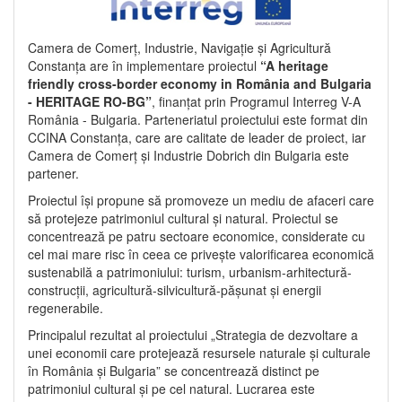
Camera de Comerț, Industrie, Navigație și Agricultură
Constanța are în implementare proiectul
“A heritage
friendly cross-border economy in România and Bulgaria
- HERITAGE RO-BG”
, finanțat prin Programul Interreg V-A
România - Bulgaria. Parteneriatul proiectului este format din
CCINA Constanța, care are calitate de leader de proiect, iar
Camera de Comerț și Industrie Dobrich din Bulgaria este
partener.
Proiectul își propune să promoveze un mediu de afaceri care
să protejeze patrimoniul cultural și natural. Proiectul se
concentrează pe patru sectoare economice, considerate cu
cel mai mare risc în ceea ce privește valorificarea economică
sustenabilă a patrimoniului: turism, urbanism-arhitectură-
construcții, agricultură-silvicultură-pășunat și energii
regenerabile.
Principalul rezultat al proiectului „Strategia de dezvoltare a
unei economii care protejează resursele naturale și culturale
în România și Bulgaria” se concentrează distinct pe
patrimoniul cultural și pe cel natural. Lucrarea este