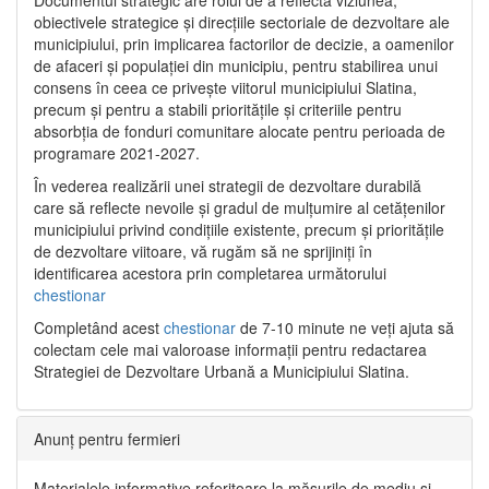
Documentul strategic are rolul de a reflecta viziunea,
obiectivele strategice și direcțiile sectoriale de dezvoltare ale
municipiului, prin implicarea factorilor de decizie, a oamenilor
de afaceri și populației din municipiu, pentru stabilirea unui
consens în ceea ce privește viitorul municipiului Slatina,
precum și pentru a stabili prioritățile și criteriile pentru
absorbția de fonduri comunitare alocate pentru perioada de
programare 2021-2027.
În vederea realizării unei strategii de dezvoltare durabilă
care să reflecte nevoile și gradul de mulțumire al cetățenilor
municipiului privind condițiile existente, precum și prioritățile
de dezvoltare viitoare, vă rugăm să ne sprijiniți în
identificarea acestora prin completarea următorului
chestionar
Completând acest
chestionar
de 7-10 minute ne veți ajuta să
colectam cele mai valoroase informații pentru redactarea
Strategiei de Dezvoltare Urbană a Municipiului Slatina.
Anunț pentru fermieri
Materialele informative referitoare la măsurile de mediu și