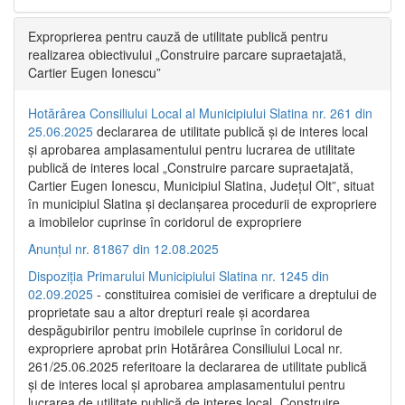
Exproprierea pentru cauză de utilitate publică pentru
realizarea obiectivului „Construire parcare supraetajată,
Cartier Eugen Ionescu”
Hotărârea Consiliului Local al Municipiului Slatina nr. 261 din
25.06.2025
declararea de utilitate publică și de interes local
și aprobarea amplasamentului pentru lucrarea de utilitate
publică de interes local „Construire parcare supraetajată,
Cartier Eugen Ionescu, Municipiul Slatina, Județul Olt”, situat
în municipiul Slatina și declanșarea procedurii de expropriere
a imobilelor cuprinse în coridorul de expropriere
Anunțul nr. 81867 din 12.08.2025
Dispoziția Primarului Municipiului Slatina nr. 1245 din
02.09.2025
- constituirea comisiei de verificare a dreptului de
proprietate sau a altor drepturi reale și acordarea
despăgubirilor pentru imobilele cuprinse în coridorul de
expropriere aprobat prin Hotărârea Consiliului Local nr.
261/25.06.2025 referitoare la declararea de utilitate publică
și de interes local și aprobarea amplasamentului pentru
lucrarea de utilitate publică de interes local „Construire