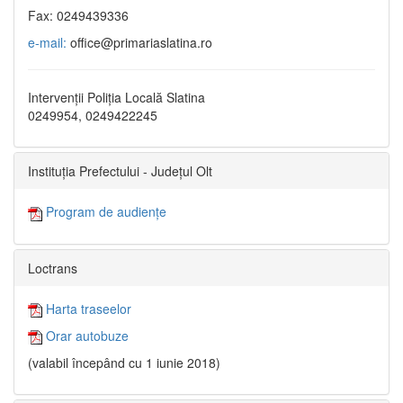
Fax: 0249439336
e-mail:
office@primariaslatina.ro
Intervenții Poliția Locală Slatina
0249954, 0249422245
Instituția Prefectului - Județul Olt
Program de audiențe
Loctrans
Harta traseelor
Orar autobuze
(valabil începând cu 1 iunie 2018)