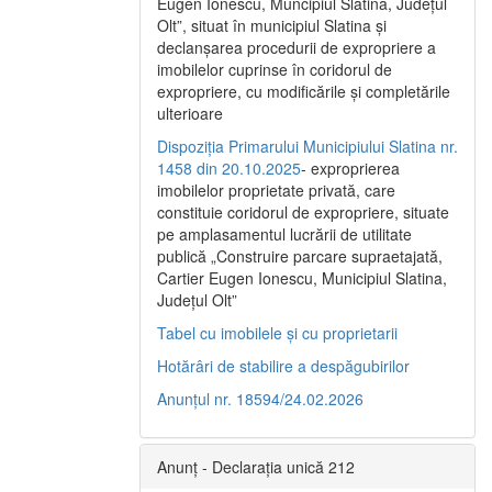
Eugen Ionescu, Muncipiul Slatina, Judeţul
Olt”, situat în municipiul Slatina şi
declanşarea procedurii de expropriere a
imobilelor cuprinse în coridorul de
expropriere, cu modificările şi completările
ulterioare
Dispoziția Primarului Municipiului Slatina nr.
1458 din 20.10.2025
- exproprierea
imobilelor proprietate privată, care
constituie coridorul de expropriere, situate
pe amplasamentul lucrării de utilitate
publică „Construire parcare supraetajată,
Cartier Eugen Ionescu, Municipiul Slatina,
Județul Olt”
Tabel cu imobilele și cu proprietarii
Hotărâri de stabilire a despăgubirilor
Anunțul nr. 18594/24.02.2026
Anunț - Declarația unică 212