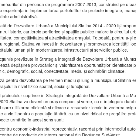
mersurilor din perioada de programare 2007-2013, construind pe o baz
e experienţa în implementarea portofoliilor de proiecte integrate, ma
itate administrativă.
rată de Dezvoltare Urbană a Municipiului Slatina 2014 - 2020 își propu
rul istoric, cartierele periferice şi spaţiile publice majore la circuitul 
litatea, competitivitatea şi atractivitatea oraşului. Totodată, pentru a-şi 
u regional, Slatina va investi în dezvoltarea şi promovarea identităţii loc
talului uman şi în modernizarea infrastructurii şi serviciilor publice.
acţiunile prevăzute în Strategia Integrată de Dezvoltare Urbană a Municip
ază depășirea provocărilor şi valorificarea oportunităţilor identificate p
ic, demografic, social, conectivitate, mediu şi schimbări climatice.
ază pentru dezvoltarea pe termen mediu şi lung a municipiului Slatina e
şului la nivel fizico-spaţial, social şi funcţional.
l proiectelor cuprinse în Strategia Integrată de Dezvoltare Urbană a Mun
2020 Slatina va deveni un oraş compact şi verde, cu o înţelegere durabil
 spre utilizarea eficientă şi eficace a resurselor locale în vederea asigur
ate a vieţii pentru o populaţie tânără, cu un nivel ridicat de pregătire pro
pecte urmărite în acest sens sunt:
 centru economic-industrial reprezentativ, racordat prin intermediul autos
 centre de producţie de interes naţional din Regiunea Sud-Vest;