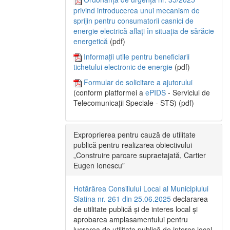
privind introducerea unui mecanism de
sprijin pentru consumatorii casnici de
energie electrică aflați în situația de sărăcie
energetică
(pdf)
Informații utile pentru beneficiarii
tichetului electronic de energie
(pdf)
Formular de solicitare a ajutorului
(conform platformei a
ePIDS
- Serviciul de
Telecomunicații Speciale - STS) (pdf)
Exproprierea pentru cauză de utilitate
publică pentru realizarea obiectivului
„Construire parcare supraetajată, Cartier
Eugen Ionescu”
Hotărârea Consiliului Local al Municipiului
Slatina nr. 261 din 25.06.2025
declararea
de utilitate publică și de interes local și
aprobarea amplasamentului pentru
lucrarea de utilitate publică de interes local