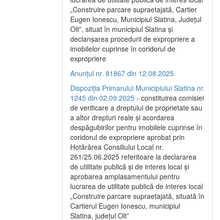
„Construire parcare supraetajată, Cartier
Eugen Ionescu, Municipiul Slatina, Județul
Olt”, situat în municipiul Slatina și
declanșarea procedurii de expropriere a
imobilelor cuprinse în coridorul de
expropriere
Anunțul nr. 81867 din 12.08.2025
Dispoziția Primarului Municipiului Slatina nr.
1245 din 02.09.2025
- constituirea comisiei
de verificare a dreptului de proprietate sau
a altor drepturi reale și acordarea
despăgubirilor pentru imobilele cuprinse în
coridorul de expropriere aprobat prin
Hotărârea Consiliului Local nr.
261/25.06.2025 referitoare la declararea
de utilitate publică și de interes local și
aprobarea amplasamentului pentru
lucrarea de utilitate publică de interes local
„Construire parcare supraetajată, situată în
Cartierul Eugen Ionescu, municipiul
Slatina, județul Olt”