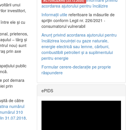
Informare privind
ACTUALIZARE (23.12.2025)
oltării unui
acordarea ajutorului pentru încălzire
or investitori,
Informații utile
referitoare la măsurile de
sprijin conform Legii nr. 226/2021 -
între ele şi cu
consumatorul vulnerabil
etonal, prietenos,
Anunț privind acordarea ajutorului pentru
şului – târg şi
încălzirea locuinței cu gaze naturale,
entrul nou) sunt
energie electrică sau lemne, cărbuni,
raş prin axe
combustibili petrolieri și a suplimentului
pentru energie
spaţiului public
Formular cerere-declarație pe proprie
uncă.
răspundere
 se pot demara
iei prin
ePIDS
uşită de către
latina numărul
a numărul 310
 din 31.07.2018
.