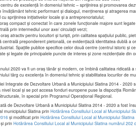
 centru de excelenţă în domeniul tehnic – sprijinirea şi promovarea dezv
 învăţământ tehnic performant şi dialogul, menţinerea şi atragerea maril
 cu sprijinirea iniţiativelor locale şi a antreprenoriatului;
 oraş compact şi conectat în care zonele funcţionale majore sunt legate 
rală prin intermediul unor axe/ circulații verzi;
oraş atractiv pentru locuitori şi turişti, prin calitatea spaţiului public, pi
 centrală preponderent pietonală, ce evidenţiază identitatea dublă a ora
dustrial. Spaţiile publice specifice celor două centre (centrul istoric şi c
te şi legate de principalele puncte de interes şi zone rezidenţiale din o
.
anului 2020 va fi un oraş tânăr şi modern, ce îmbină calitatea ridicată a 
hiului târg cu excelenţa în domeniul tehnic şi stabilitatea locurilor de m
iei Integrate de Dezvoltare Urbană a Municipiului Slatina 2014 - 2020
a nivel local şi se pot accesa fonduri europene puse la dispoziţia Român
tructurale, în special prin Programul Operațional Regional.
rată de Dezvoltare Urbană a Municipiului Slatina 2014 - 2020 a fost îns
al municipiului Slatina prin
Hotărârea Consiliului Local al Municipiului S
2016
și modificat prin
Hotărârea Consiliului Local al Municipiului Slatin
și prin
Hotărârea Consiliului Local al Municipiului Slatina numărul 202