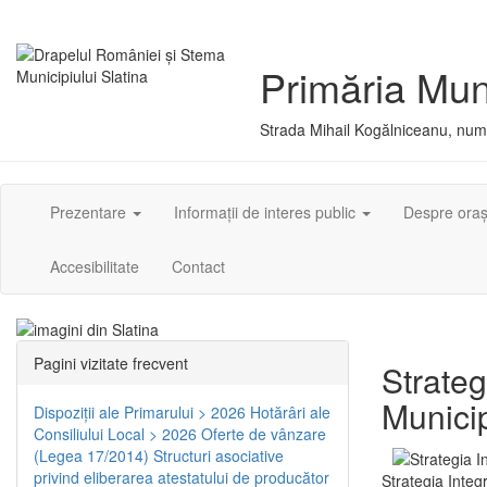
Primăria Muni
Strada Mihail Kogălniceanu, numă
Prezentare
Informații de interes public
Despre ora
Accesibilitate
Contact
Pagini vizitate frecvent
Strateg
Municip
Dispoziţii ale Primarului > 2026
Hotărâri ale
Consiliului Local > 2026
Oferte de vânzare
(Legea 17/2014)
Structuri asociative
privind eliberarea atestatului de producător
Strategia Integ