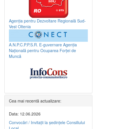
Agenția pentru Dezvoltare Regională Sud-
Vest Oltenia
A.N.P.C.P.P.S.R.
E-guvernare
Agenția
Națională pentru Ocuparea Forței de
Muncă
Cea mai recentă actualizare:
Data: 12.06.2026
Convocări / Invitaţii la şedinţele Consiliului
Local