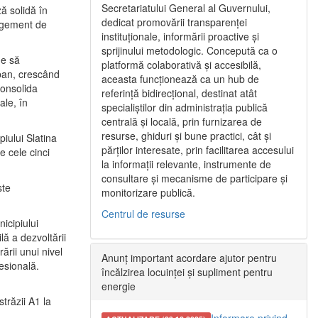
Secretariatului General al Guvernului,
ă solidă în
dedicat promovării transparenței
nagement de
instituționale, informării proactive și
sprijinului metodologic. Concepută ca o
ne să
platformă colaborativă și accesibilă,
urban, crescând
aceasta funcționează ca un hub de
consolida
referință bidirecțional, destinat atât
ale, în
specialiștilor din administrația publică
centrală și locală, prin furnizarea de
resurse, ghiduri și bune practici, cât și
iului Slatina
părților interesate, prin facilitarea accesului
e cele cinci
la informații relevante, instrumente de
consultare și mecanisme de participare și
ste
monitorizare publică.
Centrul de resurse
icipiului
ă a dezvoltării
ării unui nivel
Anunț important acordare ajutor pentru
fesională.
încălzirea locuinței și supliment pentru
energie
trăzii A1 la