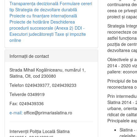
Transparenţa decizională
Formulare cereri
continuarea de
tip
Strategia de dezvoltare durabilă
ceea ce priveşt
Proiecte cu finanţare internaţională
proiect și capac
Proiecte de hotărâre
Deschiderea
Strategia Integ
procedurii succesorale (Anexa 2)
DDI -
reconecteze cent
Executori judecătorești
Taxe şi impozite
astfel funcţiona
online
poziţia de centr
dezvoltarea capi
Informaţii de contact
Obiectivele şi 
2014 - 2020 vize
Strada Mihail Kogălniceanu, numărul 1,
paliere: econom
Slatina, Olt, cod 230080
Principiul de b
Telefon 0249439377, 0249439233
reconectarea ora
Telverde 0349919
Prin intermediu
Slatina 2014 - 
Fax: 0249439336
urbane, orientat
e-mail:
office@primariaslatina.ro
ridicat de calit
Principalele as
Slatina -
Intervenții Poliția Locală Slatina
celelalte