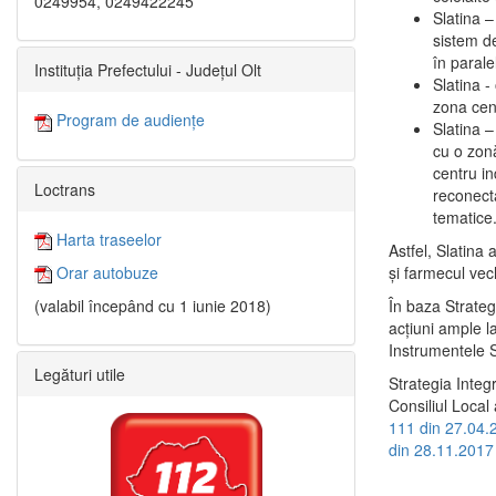
0249954, 0249422245
Slatina –
sistem de
în paralel
Instituția Prefectului - Județul Olt
Slatina -
zona cent
Program de audiențe
Slatina – 
cu o zonă
centru in
Loctrans
reconecta
tematice
Harta traseelor
Astfel, Slatina 
şi farmecul vec
Orar autobuze
În baza Strateg
(valabil începând cu 1 iunie 2018)
acţiuni ample l
Instrumentele S
Legături utile
Strategia Integ
Consiliul Local 
111 din 27.04.
din 28.11.2017