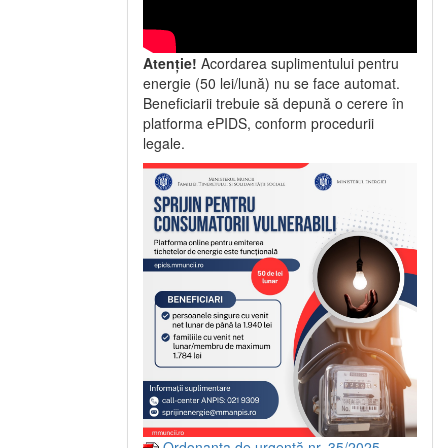
Atenție!
Acordarea suplimentului pentru
energie (50 lei/lună) nu se face automat.
Beneficiarii trebuie să depună o cerere în
platforma ePIDS, conform procedurii
legale.
Ordonanța de urgență nr. 35/2025