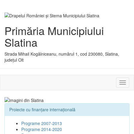
Primăria Municipiului
Slatina
Strada Mihail Kogălniceanu, numărul 1, cod 230080, Slatina,
județul Olt
Activ
sau
dezac
meniu
Proiecte cu finanţare internaţională
Programe 2007-2013
Programe 2014-2020