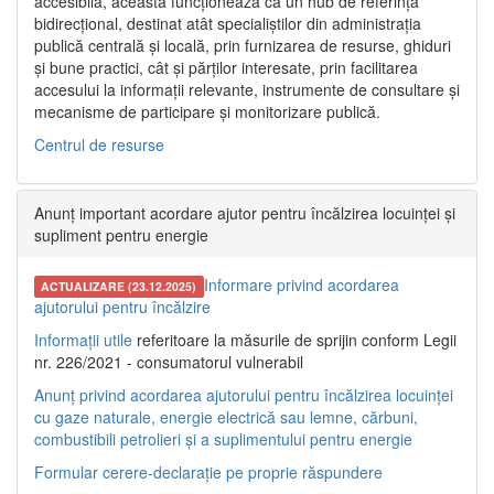
accesibilă, aceasta funcționează ca un hub de referință
bidirecțional, destinat atât specialiștilor din administrația
publică centrală și locală, prin furnizarea de resurse, ghiduri
și bune practici, cât și părților interesate, prin facilitarea
accesului la informații relevante, instrumente de consultare și
mecanisme de participare și monitorizare publică.
Centrul de resurse
Anunț important acordare ajutor pentru încălzirea locuinței și
supliment pentru energie
Informare privind acordarea
ACTUALIZARE (23.12.2025)
ajutorului pentru încălzire
Informații utile
referitoare la măsurile de sprijin conform Legii
nr. 226/2021 - consumatorul vulnerabil
Anunț privind acordarea ajutorului pentru încălzirea locuinței
cu gaze naturale, energie electrică sau lemne, cărbuni,
combustibili petrolieri și a suplimentului pentru energie
Formular cerere-declarație pe proprie răspundere