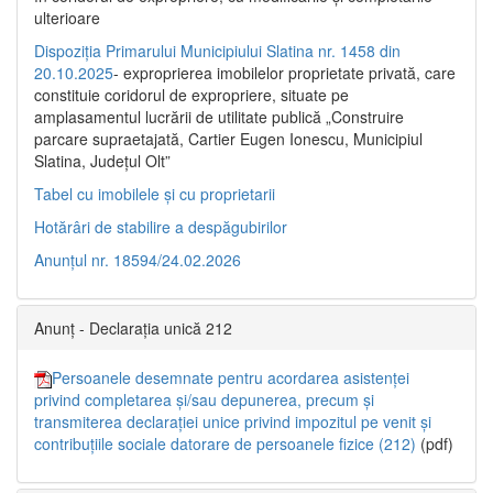
ulterioare
Dispoziția Primarului Municipiului Slatina nr. 1458 din
20.10.2025
- exproprierea imobilelor proprietate privată, care
constituie coridorul de expropriere, situate pe
amplasamentul lucrării de utilitate publică „Construire
parcare supraetajată, Cartier Eugen Ionescu, Municipiul
Slatina, Județul Olt”
Tabel cu imobilele și cu proprietarii
Hotărâri de stabilire a despăgubirilor
Anunțul nr. 18594/24.02.2026
Anunț - Declarația unică 212
Persoanele desemnate pentru acordarea asistenței
privind completarea și/sau depunerea, precum și
transmiterea declarației unice privind impozitul pe venit și
contribuțiile sociale datorare de persoanele fizice (212)
(pdf)