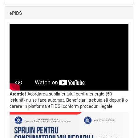
ePIDS
Atenție!
Acordarea suplimentului pentru energie (50
lei/lună) nu se face automat. Beneficiarii trebuie să depună o
cerere în platforma ePIDS, conform procedurii legale.