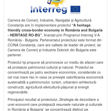
Camera de Comerț, Industrie, Navigație și Agricultură
Constanța are în implementare proiectul
“A heritage
friendly cross-border economy in România and Bulgaria
- HERITAGE RO-BG”
, finanțat prin Programul Interreg V-A
România - Bulgaria. Parteneriatul proiectului este format din
CCINA Constanța, care are calitate de leader de proiect, iar
Camera de Comerț și Industrie Dobrich din Bulgaria este
partener.
Proiectul își propune să promoveze un mediu de afaceri care
să protejeze patrimoniul cultural și natural. Proiectul se
concentrează pe patru sectoare economice, considerate cu
cel mai mare risc în ceea ce privește valorificarea economică
sustenabilă a patrimoniului: turism, urbanism-arhitectură-
construcții, agricultură-silvicultură-pășunat și energii
regenerabile.
Principalul rezultat al proiectului „Strategia de dezvoltare a
unei economii care protejează resursele naturale și culturale
în România și Bulgaria” se concentrează distinct pe