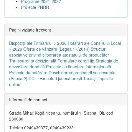
Programe 2021-2027
Proiecte PNRR
Pagini vizitate frecvent
Dispoziţii ale Primarului > 2026
Hotărâri ale Consiliului Local
> 2026
Oferte de vânzare (Legea 17/2014)
Structuri
asociative privind eliberarea atestatului de producător
Transparenţa decizională
Formulare cereri tip
Strategia de
dezvoltare durabilă
Proiecte cu finanţare internaţională
Proiecte de hotărâre
Deschiderea procedurii succesorale
(Anexa 2)
DDI - Executori judecătorești
Taxe şi impozite
online
Informaţii de contact
Strada Mihail Kogălniceanu, numărul 1, Slatina, Olt, cod
230080
Telefon 0249439377, 0249439233