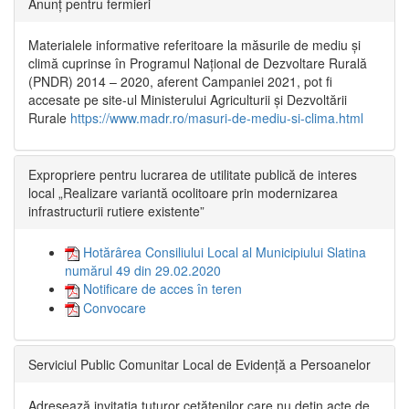
Anunț pentru fermieri
Materialele informative referitoare la măsurile de mediu și
climă cuprinse în Programul Național de Dezvoltare Rurală
(PNDR) 2014 – 2020, aferent Campaniei 2021, pot fi
accesate pe site-ul Ministerului Agriculturii și Dezvoltării
Rurale
https://www.madr.ro/masuri-de-mediu-si-clima.html
Expropriere pentru lucrarea de utilitate publică de interes
local „Realizare variantă ocolitoare prin modernizarea
infrastructurii rutiere existente”
Hotărârea Consiliului Local al Municipiului Slatina
numărul 49 din 29.02.2020
Notificare de acces în teren
Convocare
Serviciul Public Comunitar Local de Evidență a Persoanelor
Adresează invitația tuturor cetățenilor care nu dețin acte de