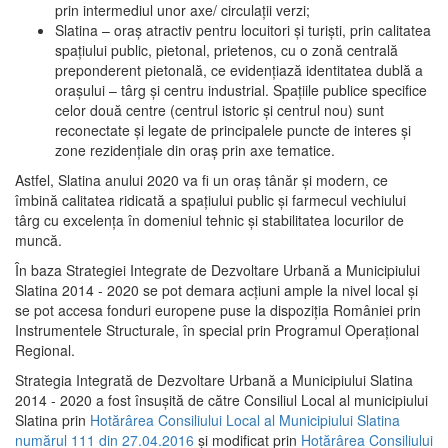
prin intermediul unor axe/ circulații verzi;
Slatina – oraş atractiv pentru locuitori şi turişti, prin calitatea
spaţiului public, pietonal, prietenos, cu o zonă centrală
preponderent pietonală, ce evidenţiază identitatea dublă a
oraşului – târg şi centru industrial. Spaţiile publice specifice
celor două centre (centrul istoric şi centrul nou) sunt
reconectate şi legate de principalele puncte de interes şi
zone rezidenţiale din oraş prin axe tematice.
Astfel, Slatina anului 2020 va fi un oraş tânăr şi modern, ce
îmbină calitatea ridicată a spaţiului public şi farmecul vechiului
târg cu excelenţa în domeniul tehnic şi stabilitatea locurilor de
muncă.
În baza Strategiei Integrate de Dezvoltare Urbană a Municipiului
Slatina 2014 - 2020 se pot demara acţiuni ample la nivel local şi
se pot accesa fonduri europene puse la dispoziţia României prin
Instrumentele Structurale, în special prin Programul Operațional
Regional.
Strategia Integrată de Dezvoltare Urbană a Municipiului Slatina
2014 - 2020 a fost însuşită de către Consiliul Local al municipiului
Slatina prin
Hotărârea Consiliului Local al Municipiului Slatina
numărul 111 din 27.04.2016
și modificat prin
Hotărârea Consiliului