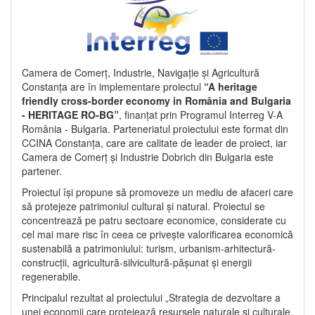
Camera de Comerț, Industrie, Navigație și Agricultură
Constanța are în implementare proiectul
“A heritage
friendly cross-border economy in România and Bulgaria
- HERITAGE RO-BG”
, finanțat prin Programul Interreg V-A
România - Bulgaria. Parteneriatul proiectului este format din
CCINA Constanța, care are calitate de leader de proiect, iar
Camera de Comerț și Industrie Dobrich din Bulgaria este
partener.
Proiectul își propune să promoveze un mediu de afaceri care
să protejeze patrimoniul cultural și natural. Proiectul se
concentrează pe patru sectoare economice, considerate cu
cel mai mare risc în ceea ce privește valorificarea economică
sustenabilă a patrimoniului: turism, urbanism-arhitectură-
construcții, agricultură-silvicultură-pășunat și energii
regenerabile.
Principalul rezultat al proiectului „Strategia de dezvoltare a
unei economii care protejează resursele naturale și culturale