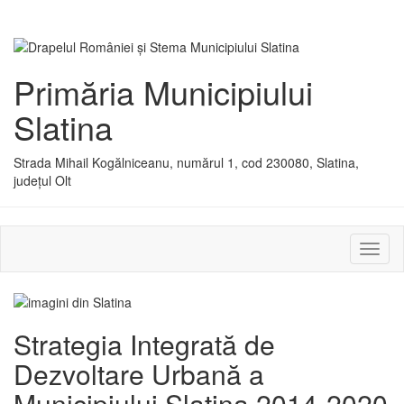
Primăria Municipiului
Slatina
Strada Mihail Kogălniceanu, numărul 1, cod 230080, Slatina,
județul Olt
Activ
sau
dezac
meniu
Strategia Integrată de
Dezvoltare Urbană a
Municipiului Slatina 2014-2020