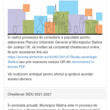
În cadrul procesului de consultare a populaţiei pentru
elaborarea Planului Urbanistic General al Municipiului Slatina
din Județul Olt, vă invităm să completați chestionarul online,
fie prin accesarea link-ului
https://survey.alchemer.eu/s3/90726107/Studiu-sociologic-
Slatina
sau prin scanarea codului QR din
documentul în
format PDF
.
Vă mulţumim anticipat pentru efortul şi sprijinul acordat
acestui demers.
Chestionar SIDU 2021-2027
În perioada actuală, Municipiul Slatina este în procesul de
elaborare a Strategiei Integrate de Dezvoltare Urbană 2021‐