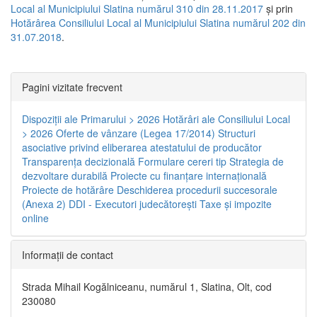
Local al Municipiului Slatina numărul 310 din 28.11.2017
și prin
Hotărârea Consiliului Local al Municipiului Slatina numărul 202 din
31.07.2018
.
Pagini vizitate frecvent
Dispoziţii ale Primarului > 2026
Hotărâri ale Consiliului Local
> 2026
Oferte de vânzare (Legea 17/2014)
Structuri
asociative privind eliberarea atestatului de producător
Transparenţa decizională
Formulare cereri tip
Strategia de
dezvoltare durabilă
Proiecte cu finanţare internaţională
Proiecte de hotărâre
Deschiderea procedurii succesorale
(Anexa 2)
DDI - Executori judecătorești
Taxe şi impozite
online
Informaţii de contact
Strada Mihail Kogălniceanu, numărul 1, Slatina, Olt, cod
230080