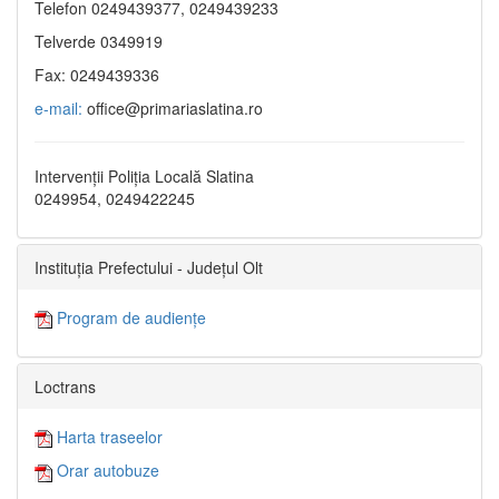
Telefon 0249439377, 0249439233
Telverde 0349919
Fax: 0249439336
e-mail:
office@primariaslatina.ro
Intervenții Poliția Locală Slatina
0249954, 0249422245
Instituția Prefectului - Județul Olt
Program de audiențe
Loctrans
Harta traseelor
Orar autobuze