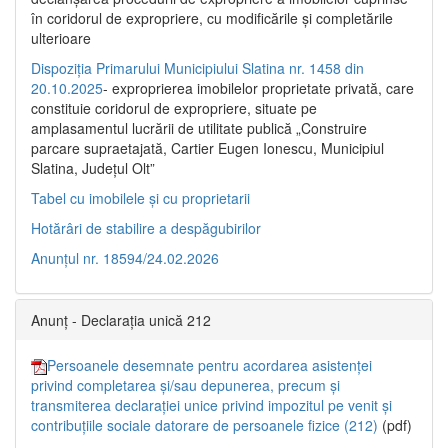
în coridorul de expropriere, cu modificările şi completările
ulterioare
Dispoziția Primarului Municipiului Slatina nr. 1458 din
20.10.2025
- exproprierea imobilelor proprietate privată, care
constituie coridorul de expropriere, situate pe
amplasamentul lucrării de utilitate publică „Construire
parcare supraetajată, Cartier Eugen Ionescu, Municipiul
Slatina, Județul Olt”
Tabel cu imobilele și cu proprietarii
Hotărâri de stabilire a despăgubirilor
Anunțul nr. 18594/24.02.2026
Anunț - Declarația unică 212
Persoanele desemnate pentru acordarea asistenței
privind completarea și/sau depunerea, precum și
transmiterea declarației unice privind impozitul pe venit și
contribuțiile sociale datorare de persoanele fizice (212)
(pdf)