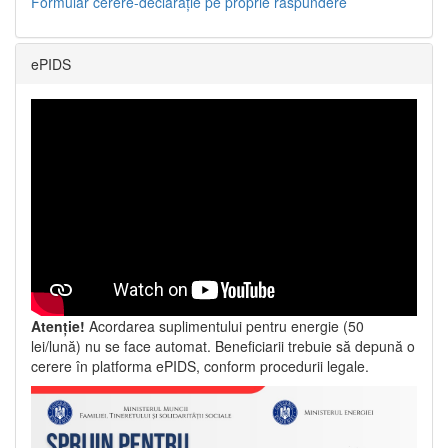
Formular cerere-declarație pe proprie răspundere
ePIDS
Atenție!
Acordarea suplimentului pentru energie (50
lei/lună) nu se face automat. Beneficiarii trebuie să depună o
cerere în platforma ePIDS, conform procedurii legale.