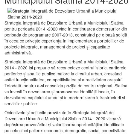
Strategia Integrată de Dezvoltare Urbană a Municipiului Slatina
pentru perioada 2014 -2020 vine în continuarea demersurilor din
perioada de programare 2007-2013, construind pe o bază solidă
în ceea ce priveşte experienţa în implementarea portofoliilor de
proiecte integrate, management de proiect și capacitate
administrativă.
Strategia Integrată de Dezvoltare Urbană a Municipiului Slatina
2014 - 2020 își propune să reconecteze centrul istoric, cartierele
periferice şi spaţiile publice majore la circuitul urban, crescând
astfel funcţionalitatea, competitivitatea şi atractivitatea oraşului.
Totodată, pentru a-şi consolida poziţia de centru regional, Slatina
va investi în dezvoltarea şi promovarea identităţii locale, în
dezvoltarea capitalului uman şi în modernizarea infrastructurii şi
serviciilor publice.
Obiectivele şi acţiunile prevăzute în Strategia Integrată de
Dezvoltare Urbană a Municipiului Slatina 2014 - 2020 vizează
depășirea provocărilor şi valorificarea oportunităţilor identificate
pe cele cinci paliere: economic, demografic, social, conectivitate,