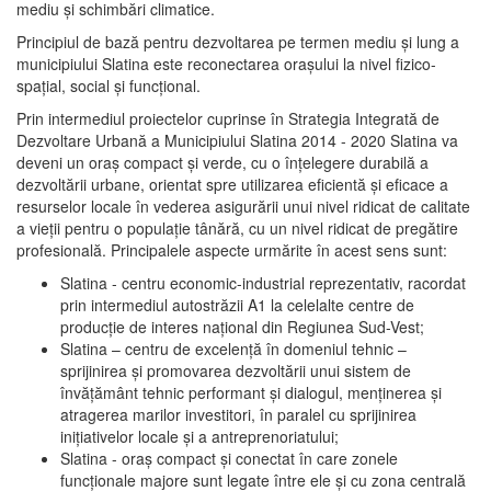
mediu şi schimbări climatice.
Principiul de bază pentru dezvoltarea pe termen mediu şi lung a
municipiului Slatina este reconectarea oraşului la nivel fizico-
spaţial, social şi funcţional.
Prin intermediul proiectelor cuprinse în Strategia Integrată de
Dezvoltare Urbană a Municipiului Slatina 2014 - 2020 Slatina va
deveni un oraş compact şi verde, cu o înţelegere durabilă a
dezvoltării urbane, orientat spre utilizarea eficientă şi eficace a
resurselor locale în vederea asigurării unui nivel ridicat de calitate
a vieţii pentru o populaţie tânără, cu un nivel ridicat de pregătire
profesională. Principalele aspecte urmărite în acest sens sunt:
Slatina - centru economic-industrial reprezentativ, racordat
prin intermediul autostrăzii A1 la celelalte centre de
producţie de interes naţional din Regiunea Sud-Vest;
Slatina – centru de excelenţă în domeniul tehnic –
sprijinirea şi promovarea dezvoltării unui sistem de
învăţământ tehnic performant şi dialogul, menţinerea şi
atragerea marilor investitori, în paralel cu sprijinirea
iniţiativelor locale şi a antreprenoriatului;
Slatina - oraş compact şi conectat în care zonele
funcţionale majore sunt legate între ele şi cu zona centrală