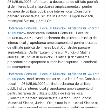
261/25.06.2025 referitoare la declararea de utilitate publică
și de interes local și aprobarea amplasamentului pentru
lucrarea de utilitate publică de interes local „Construire
parcare supraetajată, situată în Cartierul Eugen Ionescu,
municipiul Slatina, județul Olt”
Hotărârea Consiliului Local al Municipiului Slatina nr. 416 din
15.09.2025
- modificarea Hotărârii Consiliului Local nr.
261/25.06.2025 privind declararea de utilitate publică și de
interes local și aprobarea amplasamentului pentru lucrarea
de utilitate publică de interes local „Construire parcare
supraetajată, Cartier Eugen Ionescu, Muncipiul Slatina,
Județul Olt”, situat în municipiul Slatina și declanșarea
procedurii de expropriere a imobilelor cuprinse în coridorul
de expropriere
Hotărârea Consiliului Local al Municipiului Slatina nr. 443 din
30.09.2025
- modificarea anexei nr. 2 la Hotărârea Consiliului
Local nr. 261/25.06.2025 privind declararea de utilitate
publică şi de interes local şi aprobarea amplasamentului
pentru lucrarea de utilitate publică de interes local
„Construire parcare supraetajată, Cartier Eugen Ionescu,
Muncipiul Slatina, Judeţul Olt”, situat în municipiul Slatina şi
declanşarea procedurii de expropriere a imobilelor cuprinse