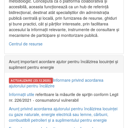
metodologic. Concepută ca o platformă colaborativă și
accesibilă, aceasta funcționează ca un hub de referință
bidirecțional, destinat atât specialiștilor din administrația
publică centrală și locală, prin furnizarea de resurse, ghiduri
și bune practici, cât și părților interesate, prin facilitarea
accesului la informații relevante, instrumente de consultare și
mecanisme de participare și monitorizare publică.
Centrul de resurse
Anunț important acordare ajutor pentru încălzirea locuinței și
supliment pentru energie
Informare privind acordarea
ACTUALIZARE (23.12.2025)
ajutorului pentru încălzire
Informații utile
referitoare la măsurile de sprijin conform Legii
nr. 226/2021 - consumatorul vulnerabil
Anunț privind acordarea ajutorului pentru încălzirea locuinței
cu gaze naturale, energie electrică sau lemne, cărbuni,
combustibili petrolieri și a suplimentului pentru energie