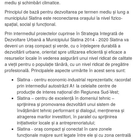
mediu şi schimbări climatice.
Principiul de bază pentru dezvoltarea pe termen mediu şi lung a
municipiului Slatina este reconectarea oraşului la nivel fizico-
spaţial, social şi funcţional.
Prin intermediul proiectelor cuprinse în Strategia Integrată de
Dezvoltare Urbană a Municipiului Slatina 2014 - 2020 Slatina va
deveni un oraş compact şi verde, cu o înţelegere durabilă a
dezvoltării urbane, orientat spre utilizarea eficientă şi eficace a
resurselor locale în vederea asigurării unui nivel ridicat de calitate
a vieţii pentru o populaţie tânără, cu un nivel ridicat de pregătire
profesională. Principalele aspecte urmărite în acest sens sunt:
Slatina - centru economic-industrial reprezentativ, racordat
prin intermediul autostrăzii A1 la celelalte centre de
producţie de interes naţional din Regiunea Sud-Vest;
Slatina – centru de excelenţă în domeniul tehnic –
sprijinirea şi promovarea dezvoltării unui sistem de
învăţământ tehnic performant şi dialogul, menţinerea şi
atragerea marilor investitori, în paralel cu sprijinirea
iniţiativelor locale şi a antreprenoriatului;
Slatina - oraş compact şi conectat în care zonele
funcţionale majore sunt legate între ele şi cu zona centrală