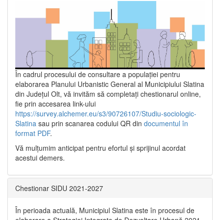
În cadrul procesului de consultare a populaţiei pentru
elaborarea Planului Urbanistic General al Municipiului Slatina
din Județul Olt, vă invităm să completați chestionarul online,
fie prin accesarea link-ului
https://survey.alchemer.eu/s3/90726107/Studiu-sociologic-
Slatina
sau prin scanarea codului QR din
documentul în
format PDF
.
Vă mulţumim anticipat pentru efortul şi sprijinul acordat
acestui demers.
Chestionar SIDU 2021-2027
În perioada actuală, Municipiul Slatina este în procesul de
elaborare a Strategiei Integrate de Dezvoltare Urbană 2021‐