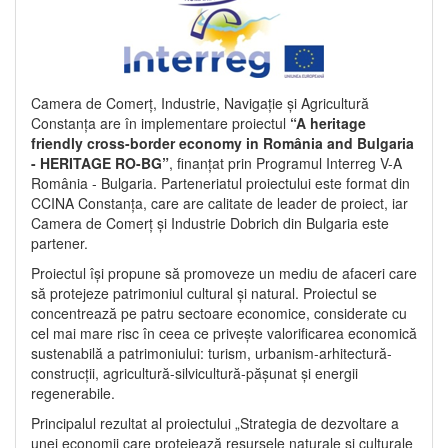
Camera de Comerț, Industrie, Navigație și Agricultură
Constanța are în implementare proiectul
“A heritage
friendly cross-border economy in România and Bulgaria
- HERITAGE RO-BG”
, finanțat prin Programul Interreg V-A
România - Bulgaria. Parteneriatul proiectului este format din
CCINA Constanța, care are calitate de leader de proiect, iar
Camera de Comerț și Industrie Dobrich din Bulgaria este
partener.
Proiectul își propune să promoveze un mediu de afaceri care
să protejeze patrimoniul cultural și natural. Proiectul se
concentrează pe patru sectoare economice, considerate cu
cel mai mare risc în ceea ce privește valorificarea economică
sustenabilă a patrimoniului: turism, urbanism-arhitectură-
construcții, agricultură-silvicultură-pășunat și energii
regenerabile.
Principalul rezultat al proiectului „Strategia de dezvoltare a
unei economii care protejează resursele naturale și culturale