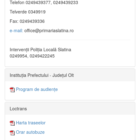
Telefon 0249439377, 0249439233
Telverde 0349919
Fax: 0249439336
e-mail:
office@primariaslatina.ro
Intervenții Poliția Locală Slatina
0249954, 0249422245
Instituția Prefectului - Județul Olt
Program de audiențe
Loctrans
Harta traseelor
Orar autobuze