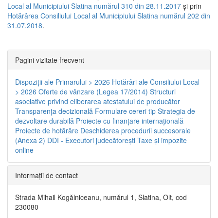
Local al Municipiului Slatina numărul 310 din 28.11.2017
și prin
Hotărârea Consiliului Local al Municipiului Slatina numărul 202 din
31.07.2018
.
Pagini vizitate frecvent
Dispoziţii ale Primarului > 2026
Hotărâri ale Consiliului Local
> 2026
Oferte de vânzare (Legea 17/2014)
Structuri
asociative privind eliberarea atestatului de producător
Transparenţa decizională
Formulare cereri tip
Strategia de
dezvoltare durabilă
Proiecte cu finanţare internaţională
Proiecte de hotărâre
Deschiderea procedurii succesorale
(Anexa 2)
DDI - Executori judecătorești
Taxe şi impozite
online
Informaţii de contact
Strada Mihail Kogălniceanu, numărul 1, Slatina, Olt, cod
230080