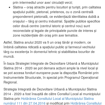
prin intermediul unor axe/ circulații verzi;
Slatina – oraş atractiv pentru locuitori şi turişti, prin calitatea
spaţiului public, pietonal, prietenos, cu o zonă centrală
preponderent pietonală, ce evidenţiază identitatea dublă a
oraşului – târg şi centru industrial. Spaţiile publice specifice
celor două centre (centrul istoric şi centrul nou) sunt
reconectate şi legate de principalele puncte de interes şi
zone rezidenţiale din oraş prin axe tematice.
Astfel, Slatina anului 2020 va fi un oraş tânăr şi modern, ce
îmbină calitatea ridicată a spaţiului public şi farmecul vechiului
târg cu excelenţa în domeniul tehnic şi stabilitatea locurilor de
muncă.
În baza Strategiei Integrate de Dezvoltare Urbană a Municipiului
Slatina 2014 - 2020 se pot demara acţiuni ample la nivel local şi
se pot accesa fonduri europene puse la dispoziţia României prin
Instrumentele Structurale, în special prin Programul Operațional
Regional.
Strategia Integrată de Dezvoltare Urbană a Municipiului Slatina
2014 - 2020 a fost însuşită de către Consiliul Local al municipiului
Slatina prin
Hotărârea Consiliului Local al Municipiului Slatina
numărul 111 din 27.04.2016
și modificat prin
Hotărârea Consiliului