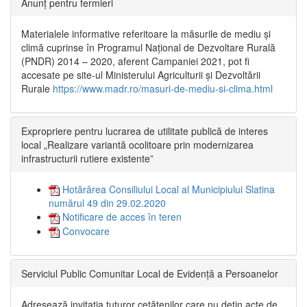
Anunț pentru fermieri
Materialele informative referitoare la măsurile de mediu și
climă cuprinse în Programul Național de Dezvoltare Rurală
(PNDR) 2014 – 2020, aferent Campaniei 2021, pot fi
accesate pe site-ul Ministerului Agriculturii și Dezvoltării
Rurale
https://www.madr.ro/masuri-de-mediu-si-clima.html
Expropriere pentru lucrarea de utilitate publică de interes
local „Realizare variantă ocolitoare prin modernizarea
infrastructurii rutiere existente”
Hotărârea Consiliului Local al Municipiului Slatina
numărul 49 din 29.02.2020
Notificare de acces în teren
Convocare
Serviciul Public Comunitar Local de Evidență a Persoanelor
Adresează invitația tuturor cetățenilor care nu dețin acte de