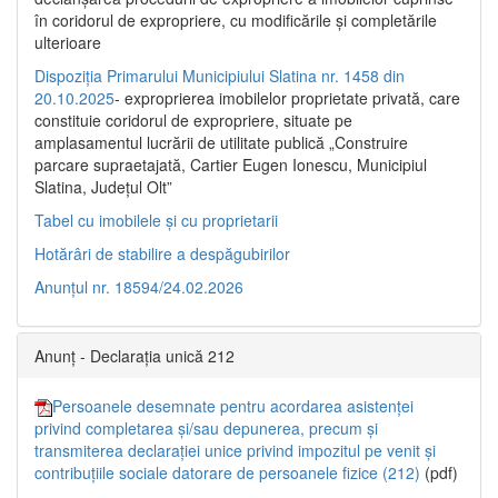
în coridorul de expropriere, cu modificările şi completările
ulterioare
Dispoziția Primarului Municipiului Slatina nr. 1458 din
20.10.2025
- exproprierea imobilelor proprietate privată, care
constituie coridorul de expropriere, situate pe
amplasamentul lucrării de utilitate publică „Construire
parcare supraetajată, Cartier Eugen Ionescu, Municipiul
Slatina, Județul Olt”
Tabel cu imobilele și cu proprietarii
Hotărâri de stabilire a despăgubirilor
Anunțul nr. 18594/24.02.2026
Anunț - Declarația unică 212
Persoanele desemnate pentru acordarea asistenței
privind completarea și/sau depunerea, precum și
transmiterea declarației unice privind impozitul pe venit și
contribuțiile sociale datorare de persoanele fizice (212)
(pdf)