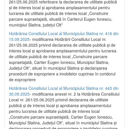
261/25.06.2025 referitoare la declararea de utilitate publică
și de interes local și aprobarea amplasamentului pentru
lucrarea de utilitate publică de interes local „Construire
parcare supraetajată, situată în Cartierul Eugen Ionescu,
municipiul Slatina, județul Olt”
Hotărârea Consiliului Local al Municipiului Slatina nr. 416 din
15.09.2025
- modificarea Hotărârii Consiliului Local nr.
261/25.06.2025 privind declararea de utilitate publică și de
interes local și aprobarea amplasamentului pentru lucrarea
de utilitate publică de interes local „Construire parcare
supraetajată, Cartier Eugen Ionescu, Muncipiul Slatina,
Județul Olt”, situat în municipiul Slatina și declanșarea
procedurii de expropriere a imobilelor cuprinse în coridorul
de expropriere
Hotărârea Consiliului Local al Municipiului Slatina nr. 443 din
30.09.2025
- modificarea anexei nr. 2 la Hotărârea Consiliului
Local nr. 261/25.06.2025 privind declararea de utilitate
publică şi de interes local şi aprobarea amplasamentului
pentru lucrarea de utilitate publică de interes local
„Construire parcare supraetajată, Cartier Eugen Ionescu,
Muncipiul Slatina, Judeţul Olt”, situat în municipiul Slatina şi
declanşarea procedurii de expropriere a imobilelor cuprinse