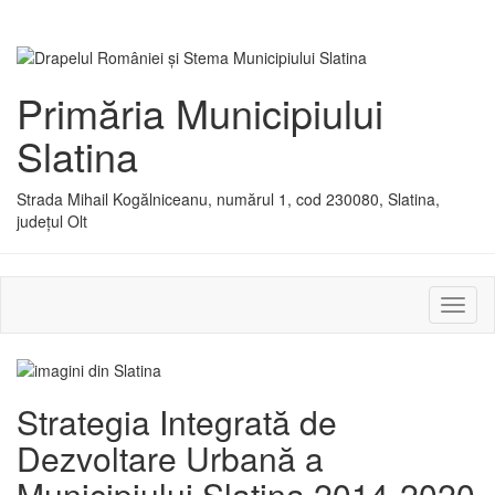
Primăria Municipiului
Slatina
Strada Mihail Kogălniceanu, numărul 1, cod 230080, Slatina,
județul Olt
Activ
sau
dezac
meniu
Strategia Integrată de
Dezvoltare Urbană a
Municipiului Slatina 2014-2020