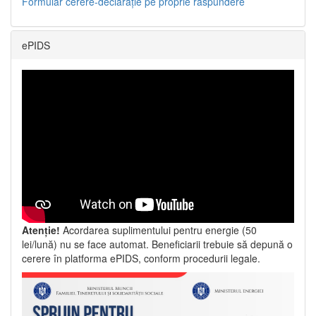
Formular cerere-declarație pe proprie răspundere
ePIDS
Atenție!
Acordarea suplimentului pentru energie (50
lei/lună) nu se face automat. Beneficiarii trebuie să depună o
cerere în platforma ePIDS, conform procedurii legale.