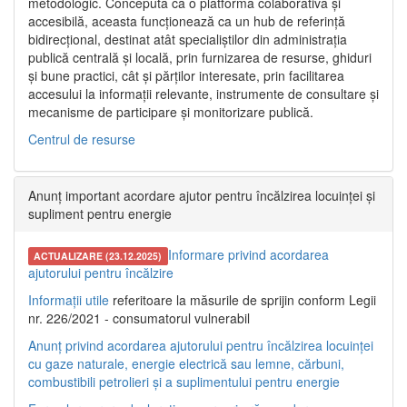
metodologic. Concepută ca o platformă colaborativă și
accesibilă, aceasta funcționează ca un hub de referință
bidirecțional, destinat atât specialiștilor din administrația
publică centrală și locală, prin furnizarea de resurse, ghiduri
și bune practici, cât și părților interesate, prin facilitarea
accesului la informații relevante, instrumente de consultare și
mecanisme de participare și monitorizare publică.
Centrul de resurse
Anunț important acordare ajutor pentru încălzirea locuinței și
supliment pentru energie
Informare privind acordarea
ACTUALIZARE (23.12.2025)
ajutorului pentru încălzire
Informații utile
referitoare la măsurile de sprijin conform Legii
nr. 226/2021 - consumatorul vulnerabil
Anunț privind acordarea ajutorului pentru încălzirea locuinței
cu gaze naturale, energie electrică sau lemne, cărbuni,
combustibili petrolieri și a suplimentului pentru energie