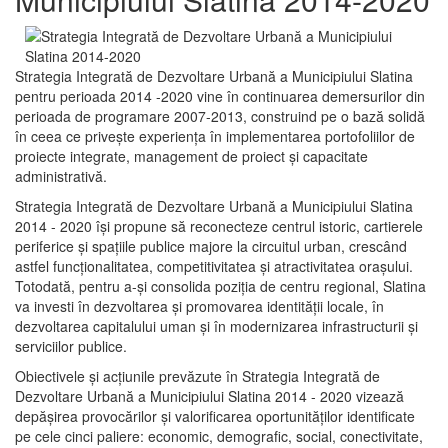
Strategia Integrată de Dezvoltare Urbană a Municipiului Slatina
pentru perioada 2014 -2020 vine în continuarea demersurilor din
perioada de programare 2007-2013, construind pe o bază solidă
în ceea ce priveşte experienţa în implementarea portofoliilor de
proiecte integrate, management de proiect și capacitate
administrativă.
Strategia Integrată de Dezvoltare Urbană a Municipiului Slatina
2014 - 2020 își propune să reconecteze centrul istoric, cartierele
periferice şi spaţiile publice majore la circuitul urban, crescând
astfel funcţionalitatea, competitivitatea şi atractivitatea oraşului.
Totodată, pentru a-şi consolida poziţia de centru regional, Slatina
va investi în dezvoltarea şi promovarea identităţii locale, în
dezvoltarea capitalului uman şi în modernizarea infrastructurii şi
serviciilor publice.
Obiectivele şi acţiunile prevăzute în Strategia Integrată de
Dezvoltare Urbană a Municipiului Slatina 2014 - 2020 vizează
depășirea provocărilor şi valorificarea oportunităţilor identificate
pe cele cinci paliere: economic, demografic, social, conectivitate,