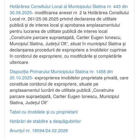
Hotărârea Consiliului Local al Municipiului Slatina nr. 443 din
30.09.2025
- modificarea anexei nr. 2 la Hotărârea Consiliului
Local nr. 261/25.06.2025 privind declararea de utilitate
publică şi de interes local şi aprobarea amplasamentului
pentru lucrarea de utilitate publică de interes local
„Construire parcare supraetajată, Cartier Eugen Ionescu,
Muncipiul Slatina, Judeţul Olt”, situat în municipiul Slatina şi
declanşarea procedurii de expropriere a imobilelor cuprinse
în coridorul de expropriere, cu modificările şi completările
ulterioare
Dispoziția Primarului Municipiului Slatina nr. 1458 din
20.10.2025
- exproprierea imobilelor proprietate privată, care
constituie coridorul de expropriere, situate pe
amplasamentul lucrării de utilitate publică „Construire
parcare supraetajată, Cartier Eugen Ionescu, Municipiul
Slatina, Județul Olt”
Tabel cu imobilele și cu proprietarii
Hotărâri de stabilire a despăgubirilor
Anunțul nr. 18594/24.02.2026