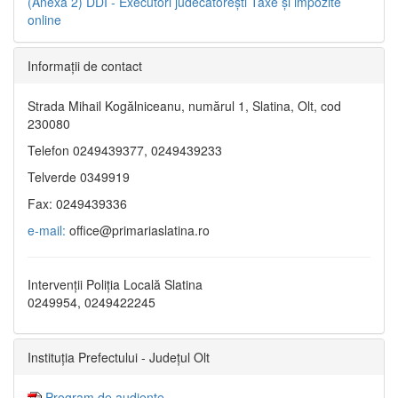
(Anexa 2)
DDI - Executori judecătorești
Taxe şi impozite
online
Informaţii de contact
Strada Mihail Kogălniceanu, numărul 1, Slatina, Olt, cod
230080
Telefon 0249439377, 0249439233
Telverde 0349919
Fax: 0249439336
e-mail:
office@primariaslatina.ro
Intervenții Poliția Locală Slatina
0249954, 0249422245
Instituția Prefectului - Județul Olt
Program de audiențe