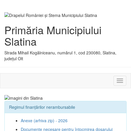
Primăria Municipiului
Slatina
Strada Mihail Kogălniceanu, numărul 1, cod 230080, Slatina,
județul Olt
Activ
sau
dezac
meniu
Regimul finanțărilor nerambursabile
Anexe (arhiva zip) - 2026
Documente necesare pentru întocmirea dosarului