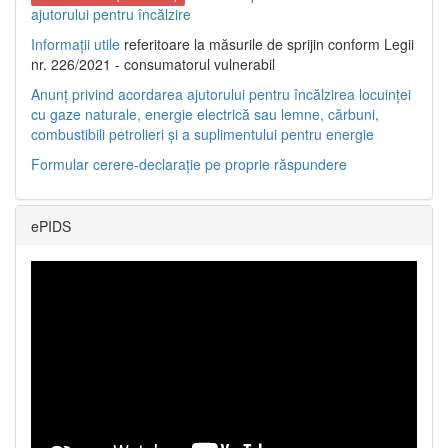
ajutorului pentru încălzire
Informații utile
referitoare la măsurile de sprijin conform Legii
nr. 226/2021 - consumatorul vulnerabil
Anunț privind acordarea ajutorului pentru încălzirea locuinței
cu gaze naturale, energie electrică sau lemne, cărbuni,
combustibili petrolieri și a suplimentului pentru energie
Formular cerere-declarație pe proprie răspundere
ePIDS