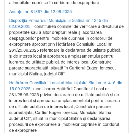
a imobilelor cuprinse în coridorul de expropriere
Anunțul nr. 81867 din 12.08.2025
Dispoziția Primarului Municipiului Slatina nr. 1245 din
02.09.2025
- constituirea comisiei de verificare a dreptului de
proprietate sau a altor drepturi reale și acordarea
despăgubirilor pentru imobilele cuprinse în coridorul de
expropriere aprobat prin Hotărârea Consiliului Local nr.
261/25.06.2025 referitoare la declararea de utilitate publică
și de interes local și aprobarea amplasamentului pentru
lucrarea de utilitate publică de interes local „Construire
parcare supraetajată, situată în Cartierul Eugen Ionescu,
municipiul Slatina, județul Olt”
Hotărârea Consiliului Local al Municipiului Slatina nr. 416 din
15.09.2025
- modificarea Hotărârii Consiliului Local nr.
261/25.06.2025 privind declararea de utilitate publică și de
interes local și aprobarea amplasamentului pentru lucrarea
de utilitate publică de interes local „Construire parcare
supraetajată, Cartier Eugen Ionescu, Muncipiul Slatina,
Județul Olt”, situat în municipiul Slatina și declanșarea
procedurii de expropriere a imobilelor cuprinse în coridorul
de expropriere