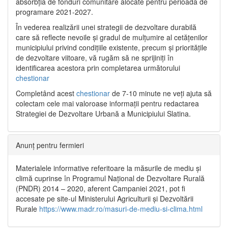
absorbția de fonduri comunitare alocate pentru perioada de
programare 2021-2027.
În vederea realizării unei strategii de dezvoltare durabilă
care să reflecte nevoile și gradul de mulțumire al cetățenilor
municipiului privind condițiile existente, precum și prioritățile
de dezvoltare viitoare, vă rugăm să ne sprijiniți în
identificarea acestora prin completarea următorului
chestionar
Completând acest
chestionar
de 7-10 minute ne veți ajuta să
colectam cele mai valoroase informații pentru redactarea
Strategiei de Dezvoltare Urbană a Municipiului Slatina.
Anunț pentru fermieri
Materialele informative referitoare la măsurile de mediu și
climă cuprinse în Programul Național de Dezvoltare Rurală
(PNDR) 2014 – 2020, aferent Campaniei 2021, pot fi
accesate pe site-ul Ministerului Agriculturii și Dezvoltării
Rurale
https://www.madr.ro/masuri-de-mediu-si-clima.html