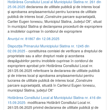
Hotărârea Consiliului Local al Municipiului Slatina nr. 261 din
25.06.2025
declararea de utilitate publică și de interes local
și aprobarea amplasamentului pentru lucrarea de utilitate
publică de interes local „Construire parcare supraetajată,
Cartier Eugen Ionescu, Municipiul Slatina, Județul Olt”, situat
în municipiul Slatina și declanșarea procedurii de expropriere
a imobilelor cuprinse în coridorul de expropriere
Anunțul nr. 81867 din 12.08.2025
Dispoziția Primarului Municipiului Slatina nr. 1245 din
02.09.2025
- constituirea comisiei de verificare a dreptului de
proprietate sau a altor drepturi reale și acordarea
despăgubirilor pentru imobilele cuprinse în coridorul de
expropriere aprobat prin Hotărârea Consiliului Local nr.
261/25.06.2025 referitoare la declararea de utilitate publică
și de interes local și aprobarea amplasamentului pentru
lucrarea de utilitate publică de interes local „Construire
parcare supraetajată, situată în Cartierul Eugen Ionescu,
municipiul Slatina, județul Olt”
Hotărârea Consiliului Local al Municipiului Slatina nr. 416 din
15.09.2025
- modificarea Hotărârii Consiliului Local nr.
261/25.06.2025 privind declararea de utilitate publică și de