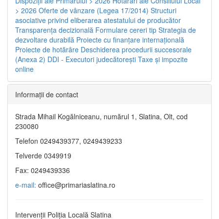
Dispoziţii ale Primarului > 2026
Hotărâri ale Consiliului Local
> 2026
Oferte de vânzare (Legea 17/2014)
Structuri
asociative privind eliberarea atestatului de producător
Transparenţa decizională
Formulare cereri tip
Strategia de
dezvoltare durabilă
Proiecte cu finanţare internaţională
Proiecte de hotărâre
Deschiderea procedurii succesorale
(Anexa 2)
DDI - Executori judecătorești
Taxe şi impozite
online
Informaţii de contact
Strada Mihail Kogălniceanu, numărul 1, Slatina, Olt, cod
230080
Telefon 0249439377, 0249439233
Telverde 0349919
Fax: 0249439336
e-mail:
office@primariaslatina.ro
Intervenții Poliția Locală Slatina