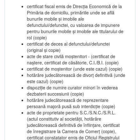
certificat fiscal emis de Direcția Economică de la
Primăria de domiciliu, primăriile unde se află
bunurile mobile și imobile ale
defunctului/defunctei, cu valoarea de impunere
pentru bunurile mobile și imobile ale titularului de
rol (copie)
certificat de deces al defunctului/defunctei
(original și copie)
acte de stare civilă moștenitori - (certificat de
naștere, certificat de căsătorie, C.I./B.I. (copie)
certificat de moștenitor (unde este cazul) (copie)
hotărâre judecătorească de divorț definitivă (unde
este cazul) (copie)
dispoziție de numire curator minori în vederea
dezbaterii succesiunii (copie)
hotărâre judecătorească de reprezentare
persoană majoră pusă sub interdicție (copie)
acte de proprietate pentru S.C./S.N.C./S.R.L.
(actul constitutiv al societății, hotărâre
judecătorească definitivă de înființare, certificat
de înregistrare la Camera de Comerț (copie),
certificat constatator emis de Oficiul Registrului