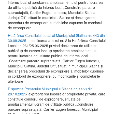
interes local și aprobarea amplasamentului pentru lucrarea
de utilitate publică de interes local „Construire parcare
supraetajată, Cartier Eugen Ionescu, Muncipiul Slatina,
Județul Olt”, situat în municipiul Slatina și declanșarea
procedurii de expropriere a imobilelor cuprinse în coridorul
de expropriere
Hotărârea Consiliului Local al Municipiului Slatina nr. 443 din
30.09.2025
- modificarea anexei nr. 2 la Hotărârea Consiliului
Local nr. 261/25.06.2025 privind declararea de utilitate
publică şi de interes local şi aprobarea amplasamentului
pentru lucrarea de utilitate publică de interes local
„Construire parcare supraetajată, Cartier Eugen Ionescu,
Muncipiul Slatina, Judeţul Olt”, situat în municipiul Slatina şi
declanşarea procedurii de expropriere a imobilelor cuprinse
în coridorul de expropriere, cu modificările şi completările
ulterioare
Dispoziția Primarului Municipiului Slatina nr. 1458 din
20.10.2025
- exproprierea imobilelor proprietate privată, care
constituie coridorul de expropriere, situate pe
amplasamentul lucrării de utilitate publică „Construire
parcare supraetajată, Cartier Eugen Ionescu, Municipiul