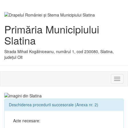
Primăria Municipiului
Slatina
Strada Mihail Kogălniceanu, numărul 1, cod 230080, Slatina,
județul Olt
Activ
sau
dezac
meniu
Deschiderea procedurii succesorale (Anexa nr. 2)
Acte necesare: