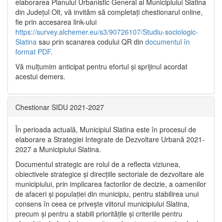
elaborarea Planului Urbanistic General al Municipiului Slatina
din Județul Olt, vă invităm să completați chestionarul online,
fie prin accesarea link-ului
https://survey.alchemer.eu/s3/90726107/Studiu-sociologic-
Slatina
sau prin scanarea codului QR din
documentul în
format PDF
.
Vă mulţumim anticipat pentru efortul şi sprijinul acordat
acestui demers.
Chestionar SIDU 2021-2027
În perioada actuală, Municipiul Slatina este în procesul de
elaborare a Strategiei Integrate de Dezvoltare Urbană 2021‐
2027 a Municipiului Slatina.
Documentul strategic are rolul de a reflecta viziunea,
obiectivele strategice și direcțiile sectoriale de dezvoltare ale
municipiului, prin implicarea factorilor de decizie, a oamenilor
de afaceri și populației din municipiu, pentru stabilirea unui
consens în ceea ce privește viitorul municipiului Slatina,
precum și pentru a stabili prioritățile și criteriile pentru