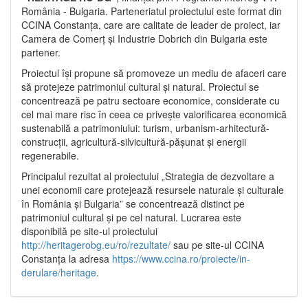
România - Bulgaria. Parteneriatul proiectului este format din
CCINA Constanța, care are calitate de leader de proiect, iar
Camera de Comerț și Industrie Dobrich din Bulgaria este
partener.
Proiectul își propune să promoveze un mediu de afaceri care
să protejeze patrimoniul cultural și natural. Proiectul se
concentrează pe patru sectoare economice, considerate cu
cel mai mare risc în ceea ce privește valorificarea economică
sustenabilă a patrimoniului: turism, urbanism-arhitectură-
construcții, agricultură-silvicultură-pășunat și energii
regenerabile.
Principalul rezultat al proiectului „Strategia de dezvoltare a
unei economii care protejează resursele naturale și culturale
în România și Bulgaria” se concentrează distinct pe
patrimoniul cultural și pe cel natural. Lucrarea este
disponibilă pe site-ul proiectului
http://heritagerobg.eu/ro/rezultate/
sau pe site-ul CCINA
Constanța la adresa
https://www.ccina.ro/proiecte/in-
derulare/heritage
.