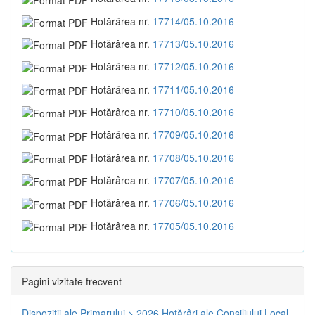
Hotărârea nr.
17714/05.10.2016
Hotărârea nr.
17713/05.10.2016
Hotărârea nr.
17712/05.10.2016
Hotărârea nr.
17711/05.10.2016
Hotărârea nr.
17710/05.10.2016
Hotărârea nr.
17709/05.10.2016
Hotărârea nr.
17708/05.10.2016
Hotărârea nr.
17707/05.10.2016
Hotărârea nr.
17706/05.10.2016
Hotărârea nr.
17705/05.10.2016
Pagini vizitate frecvent
Dispoziţii ale Primarului > 2026
Hotărâri ale Consiliului Local