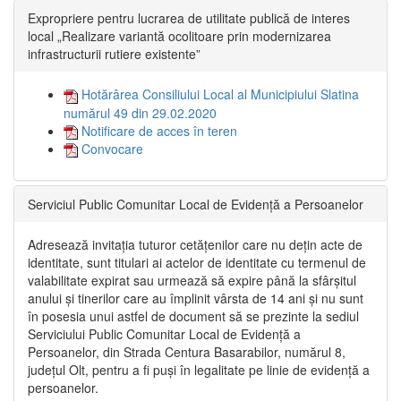
Expropriere pentru lucrarea de utilitate publică de interes
local „Realizare variantă ocolitoare prin modernizarea
infrastructurii rutiere existente”
Hotărârea Consiliului Local al Municipiului Slatina
numărul 49 din 29.02.2020
Notificare de acces în teren
Convocare
Serviciul Public Comunitar Local de Evidență a Persoanelor
Adresează invitația tuturor cetățenilor care nu dețin acte de
identitate, sunt titulari ai actelor de identitate cu termenul de
valabilitate expirat sau urmează să expire până la sfârșitul
anului și tinerilor care au împlinit vârsta de 14 ani și nu sunt
în posesia unui astfel de document să se prezinte la sediul
Serviciului Public Comunitar Local de Evidență a
Persoanelor, din Strada Centura Basarabilor, numărul 8,
județul Olt, pentru a fi puși în legalitate pe linie de evidență a
persoanelor.