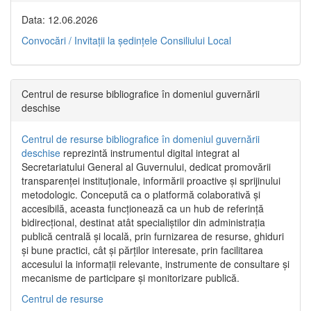
Data: 12.06.2026
Convocări / Invitaţii la şedinţele Consiliului Local
Centrul de resurse bibliografice în domeniul guvernării
deschise
Centrul de resurse bibliografice în domeniul guvernării
deschise
reprezintă instrumentul digital integrat al
Secretariatului General al Guvernului, dedicat promovării
transparenței instituționale, informării proactive și sprijinului
metodologic. Concepută ca o platformă colaborativă și
accesibilă, aceasta funcționează ca un hub de referință
bidirecțional, destinat atât specialiștilor din administrația
publică centrală și locală, prin furnizarea de resurse, ghiduri
și bune practici, cât și părților interesate, prin facilitarea
accesului la informații relevante, instrumente de consultare și
mecanisme de participare și monitorizare publică.
Centrul de resurse