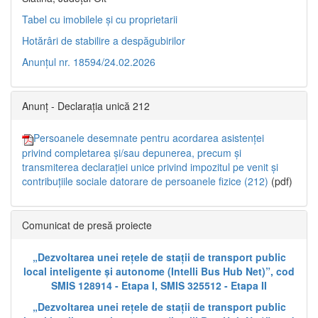
Tabel cu imobilele și cu proprietarii
Hotărâri de stabilire a despăgubirilor
Anunțul nr. 18594/24.02.2026
Anunț - Declarația unică 212
Persoanele desemnate pentru acordarea asistenței
privind completarea și/sau depunerea, precum și
transmiterea declarației unice privind impozitul pe venit și
contribuțiile sociale datorare de persoanele fizice (212)
(pdf)
Comunicat de presă proiecte
„Dezvoltarea unei rețele de stații de transport public
local inteligente și autonome (Intelli Bus Hub Net)”, cod
SMIS 128914 - Etapa I, SMIS 325512 - Etapa II
„Dezvoltarea unei rețele de stații de transport public