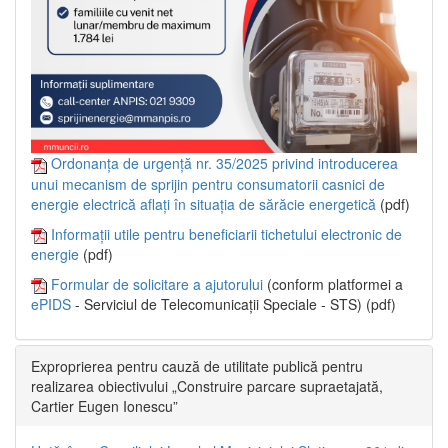
Ordonanța de urgență nr. 35/2025 privind introducerea
unui mecanism de sprijin pentru consumatorii casnici de
energie electrică aflați în situația de sărăcie energetică
(pdf)
Informații utile pentru beneficiarii tichetului electronic de
energie
(pdf)
Formular de solicitare a ajutorului
(conform platformei a
ePIDS
- Serviciul de Telecomunicații Speciale - STS) (pdf)
Exproprierea pentru cauză de utilitate publică pentru
realizarea obiectivului „Construire parcare supraetajată,
Cartier Eugen Ionescu”