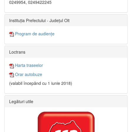
0249954, 0249422245
Instituția Prefectului - Județul Olt
Program de audiențe
Loctrans
Harta traseelor
Orar autobuze
(valabil începând cu 1 iunie 2018)
Legături utile