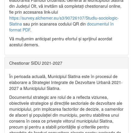
elaborarea Planului Urbanistic General al Municipiului Slatina
din Județul Olt, vă invităm să completați chestionarul online,
fie prin accesarea link-ului
https://survey.alchemer.eu/s3/90726107/Studiu-sociologic-
Slatina
sau prin scanarea codului QR din
documentul în
format PDF
.
Vă mulţumim anticipat pentru efortul şi sprijinul acordat
acestui demers.
Chestionar SIDU 2021-2027
În perioada actuală, Municipiul Slatina este în procesul de
elaborare a Strategiei Integrate de Dezvoltare Urbană 2021‐
2027 a Municipiului Slatina.
Documentul strategic are rolul de a reflecta viziunea,
obiectivele strategice și direcțiile sectoriale de dezvoltare ale
municipiului, prin implicarea factorilor de decizie, a oamenilor
de afaceri și populației din municipiu, pentru stabilirea unui
consens în ceea ce privește viitorul municipiului Slatina,
precum și pentru a stabili prioritățile și criteriile pentru
absorbția de fonduri comunitare alocate pentru perioada de