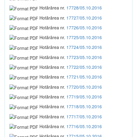
Hotărârea nr.
17728/05.10.2016
Hotărârea nr.
17727/05.10.2016
Hotărârea nr.
17726/05.10.2016
Hotărârea nr.
17725/05.10.2016
Hotărârea nr.
17724/05.10.2016
Hotărârea nr.
17723/05.10.2016
Hotărârea nr.
17722/05.10.2016
Hotărârea nr.
17721/05.10.2016
Hotărârea nr.
17720/05.10.2016
Hotărârea nr.
17719/05.10.2016
Hotărârea nr.
17718/05.10.2016
Hotărârea nr.
17717/05.10.2016
Hotărârea nr.
17716/05.10.2016
Hotărârea nr.
17715/05.10.2016