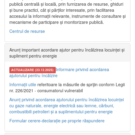
publică centrală și locală, prin furnizarea de resurse, ghiduri
și bune practici, cât și părților interesate, prin facilitarea
accesului la informații relevante, instrumente de consultare și
mecanisme de participare și monitorizare publică.
Centrul de resurse
Anunț important acordare ajutor pentru încălzirea locuinței și
supliment pentru energie
Informare privind acordarea
ACTUALIZARE (23.12.2025)
ajutorului pentru încălzire
Informații utile
referitoare la măsurile de sprijin conform Legii
nr. 226/2021 - consumatorul vulnerabil
Anunț privind acordarea ajutorului pentru încălzirea locuinței
cu gaze naturale, energie electrică sau lemne, cărbuni,
combustibili petrolieri și a suplimentului pentru energie
Formular cerere-declarație pe proprie răspundere