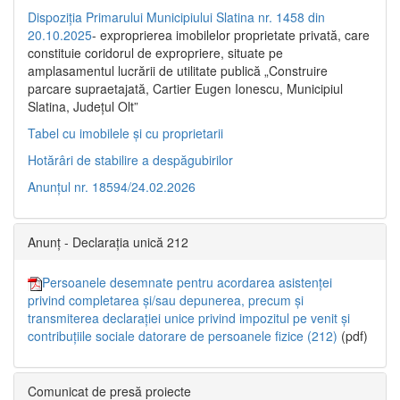
Dispoziția Primarului Municipiului Slatina nr. 1458 din
20.10.2025
- exproprierea imobilelor proprietate privată, care
constituie coridorul de expropriere, situate pe
amplasamentul lucrării de utilitate publică „Construire
parcare supraetajată, Cartier Eugen Ionescu, Municipiul
Slatina, Județul Olt”
Tabel cu imobilele și cu proprietarii
Hotărâri de stabilire a despăgubirilor
Anunțul nr. 18594/24.02.2026
Anunț - Declarația unică 212
Persoanele desemnate pentru acordarea asistenței
privind completarea și/sau depunerea, precum și
transmiterea declarației unice privind impozitul pe venit și
contribuțiile sociale datorare de persoanele fizice (212)
(pdf)
Comunicat de presă proiecte