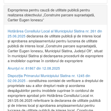
Exproprierea pentru cauză de utilitate publică pentru
realizarea obiectivului „Construire parcare supraetajată,
Cartier Eugen Ionescu”
Hotărârea Consiliului Local al Municipiului Slatina nr. 261 din
25.06.2025
declararea de utilitate publică și de interes local
și aprobarea amplasamentului pentru lucrarea de utilitate
publică de interes local „Construire parcare supraetajată,
Cartier Eugen Ionescu, Municipiul Slatina, Județul Olt”, situat
în municipiul Slatina și declanșarea procedurii de expropriere
a imobilelor cuprinse în coridorul de expropriere
Anunțul nr. 81867 din 12.08.2025
Dispoziția Primarului Municipiului Slatina nr. 1245 din
02.09.2025
- constituirea comisiei de verificare a dreptului de
proprietate sau a altor drepturi reale și acordarea
despăgubirilor pentru imobilele cuprinse în coridorul de
expropriere aprobat prin Hotărârea Consiliului Local nr.
261/25.06.2025 referitoare la declararea de utilitate publică
și de interes local și aprobarea amplasamentului pentru
lucrarea de utilitate publică de interes local „Construire