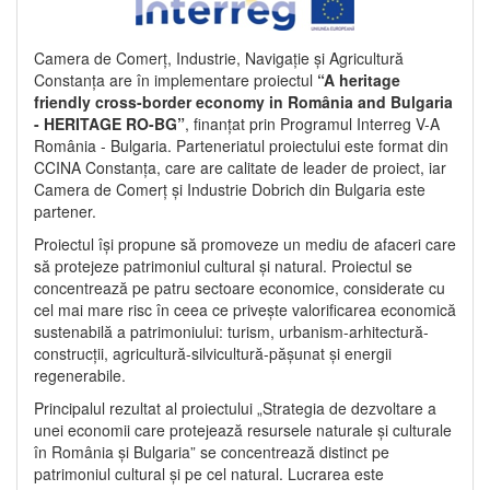
Camera de Comerț, Industrie, Navigație și Agricultură
Constanța are în implementare proiectul
“A heritage
friendly cross-border economy in România and Bulgaria
- HERITAGE RO-BG”
, finanțat prin Programul Interreg V-A
România - Bulgaria. Parteneriatul proiectului este format din
CCINA Constanța, care are calitate de leader de proiect, iar
Camera de Comerț și Industrie Dobrich din Bulgaria este
partener.
Proiectul își propune să promoveze un mediu de afaceri care
să protejeze patrimoniul cultural și natural. Proiectul se
concentrează pe patru sectoare economice, considerate cu
cel mai mare risc în ceea ce privește valorificarea economică
sustenabilă a patrimoniului: turism, urbanism-arhitectură-
construcții, agricultură-silvicultură-pășunat și energii
regenerabile.
Principalul rezultat al proiectului „Strategia de dezvoltare a
unei economii care protejează resursele naturale și culturale
în România și Bulgaria” se concentrează distinct pe
patrimoniul cultural și pe cel natural. Lucrarea este