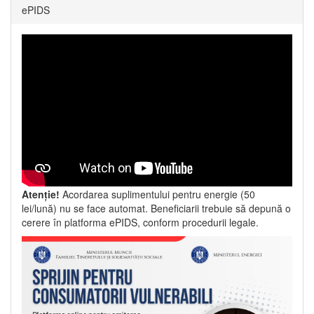
ePIDS
Atenție!
Acordarea suplimentului pentru energie (50
lei/lună) nu se face automat. Beneficiarii trebuie să depună o
cerere în platforma ePIDS, conform procedurii legale.