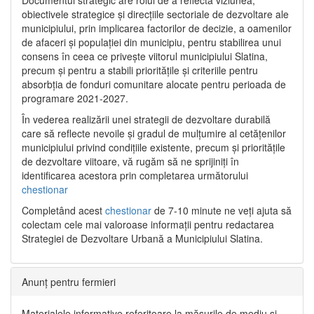
Documentul strategic are rolul de a reflecta viziunea,
obiectivele strategice și direcțiile sectoriale de dezvoltare ale
municipiului, prin implicarea factorilor de decizie, a oamenilor
de afaceri și populației din municipiu, pentru stabilirea unui
consens în ceea ce privește viitorul municipiului Slatina,
precum și pentru a stabili prioritățile și criteriile pentru
absorbția de fonduri comunitare alocate pentru perioada de
programare 2021-2027.
În vederea realizării unei strategii de dezvoltare durabilă
care să reflecte nevoile și gradul de mulțumire al cetățenilor
municipiului privind condițiile existente, precum și prioritățile
de dezvoltare viitoare, vă rugăm să ne sprijiniți în
identificarea acestora prin completarea următorului
chestionar
Completând acest
chestionar
de 7-10 minute ne veți ajuta să
colectam cele mai valoroase informații pentru redactarea
Strategiei de Dezvoltare Urbană a Municipiului Slatina.
Anunț pentru fermieri
Materialele informative referitoare la măsurile de mediu și