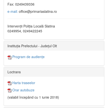
Fax: 0249439336
e-mail:
office@primariaslatina.ro
Intervenții Poliția Locală Slatina
0249954, 0249422245
Instituția Prefectului - Județul Olt
Program de audiențe
Loctrans
Harta traseelor
Orar autobuze
(valabil începând cu 1 iunie 2018)