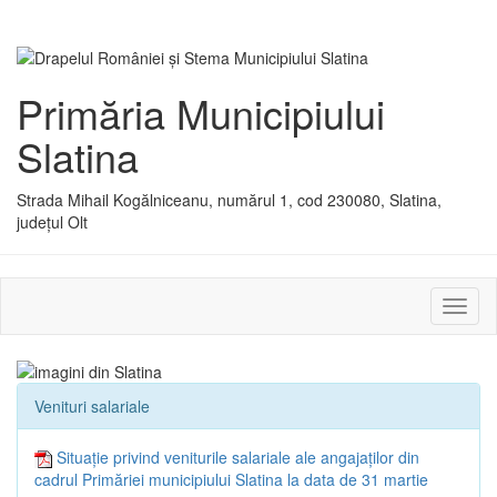
Primăria Municipiului
Slatina
Strada Mihail Kogălniceanu, numărul 1, cod 230080, Slatina,
județul Olt
Activ
sau
dezac
meniu
Venituri salariale
Situație privind veniturile salariale ale angajaților din
cadrul Primăriei municipiului Slatina la data de 31 martie