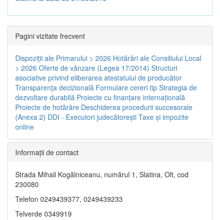
Pagini vizitate frecvent
Dispoziţii ale Primarului > 2026
Hotărâri ale Consiliului Local
> 2026
Oferte de vânzare (Legea 17/2014)
Structuri
asociative privind eliberarea atestatului de producător
Transparenţa decizională
Formulare cereri tip
Strategia de
dezvoltare durabilă
Proiecte cu finanţare internaţională
Proiecte de hotărâre
Deschiderea procedurii succesorale
(Anexa 2)
DDI - Executori judecătorești
Taxe şi impozite
online
Informaţii de contact
Strada Mihail Kogălniceanu, numărul 1, Slatina, Olt, cod
230080
Telefon 0249439377, 0249439233
Telverde 0349919