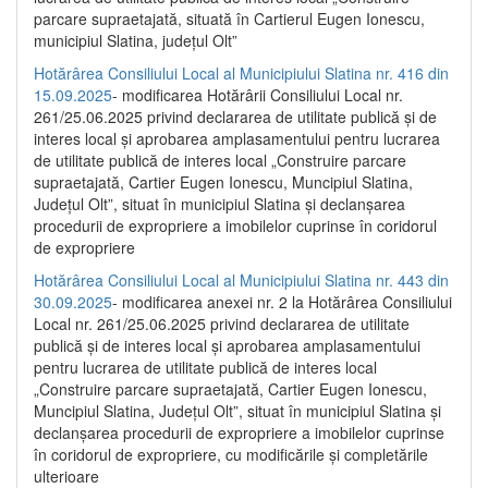
parcare supraetajată, situată în Cartierul Eugen Ionescu,
municipiul Slatina, județul Olt”
Hotărârea Consiliului Local al Municipiului Slatina nr. 416 din
15.09.2025
- modificarea Hotărârii Consiliului Local nr.
261/25.06.2025 privind declararea de utilitate publică și de
interes local și aprobarea amplasamentului pentru lucrarea
de utilitate publică de interes local „Construire parcare
supraetajată, Cartier Eugen Ionescu, Muncipiul Slatina,
Județul Olt”, situat în municipiul Slatina și declanșarea
procedurii de expropriere a imobilelor cuprinse în coridorul
de expropriere
Hotărârea Consiliului Local al Municipiului Slatina nr. 443 din
30.09.2025
- modificarea anexei nr. 2 la Hotărârea Consiliului
Local nr. 261/25.06.2025 privind declararea de utilitate
publică şi de interes local şi aprobarea amplasamentului
pentru lucrarea de utilitate publică de interes local
„Construire parcare supraetajată, Cartier Eugen Ionescu,
Muncipiul Slatina, Judeţul Olt”, situat în municipiul Slatina şi
declanşarea procedurii de expropriere a imobilelor cuprinse
în coridorul de expropriere, cu modificările şi completările
ulterioare