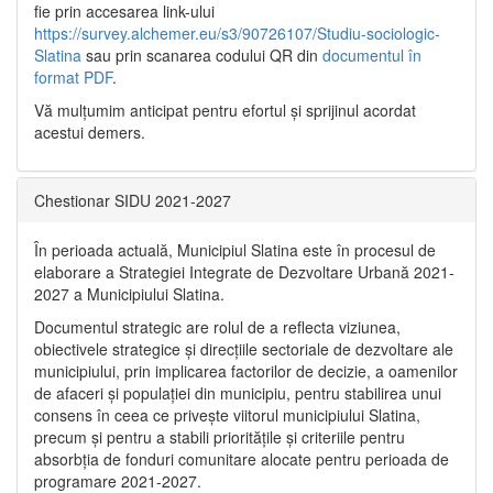
fie prin accesarea link-ului
https://survey.alchemer.eu/s3/90726107/Studiu-sociologic-
Slatina
sau prin scanarea codului QR din
documentul în
format PDF
.
Vă mulţumim anticipat pentru efortul şi sprijinul acordat
acestui demers.
Chestionar SIDU 2021-2027
În perioada actuală, Municipiul Slatina este în procesul de
elaborare a Strategiei Integrate de Dezvoltare Urbană 2021‐
2027 a Municipiului Slatina.
Documentul strategic are rolul de a reflecta viziunea,
obiectivele strategice și direcțiile sectoriale de dezvoltare ale
municipiului, prin implicarea factorilor de decizie, a oamenilor
de afaceri și populației din municipiu, pentru stabilirea unui
consens în ceea ce privește viitorul municipiului Slatina,
precum și pentru a stabili prioritățile și criteriile pentru
absorbția de fonduri comunitare alocate pentru perioada de
programare 2021-2027.