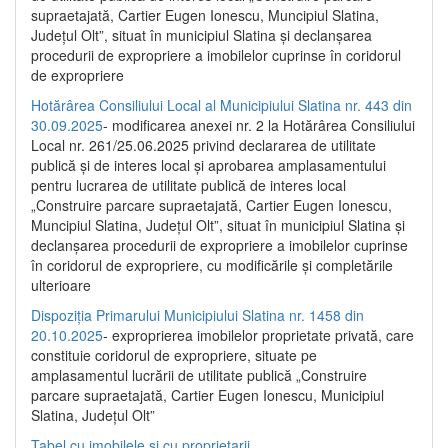
supraetajată, Cartier Eugen Ionescu, Muncipiul Slatina,
Județul Olt”, situat în municipiul Slatina și declanșarea
procedurii de expropriere a imobilelor cuprinse în coridorul
de expropriere
Hotărârea Consiliului Local al Municipiului Slatina nr. 443 din
30.09.2025
- modificarea anexei nr. 2 la Hotărârea Consiliului
Local nr. 261/25.06.2025 privind declararea de utilitate
publică şi de interes local şi aprobarea amplasamentului
pentru lucrarea de utilitate publică de interes local
„Construire parcare supraetajată, Cartier Eugen Ionescu,
Muncipiul Slatina, Judeţul Olt”, situat în municipiul Slatina şi
declanşarea procedurii de expropriere a imobilelor cuprinse
în coridorul de expropriere, cu modificările şi completările
ulterioare
Dispoziția Primarului Municipiului Slatina nr. 1458 din
20.10.2025
- exproprierea imobilelor proprietate privată, care
constituie coridorul de expropriere, situate pe
amplasamentul lucrării de utilitate publică „Construire
parcare supraetajată, Cartier Eugen Ionescu, Municipiul
Slatina, Județul Olt”
Tabel cu imobilele și cu proprietarii