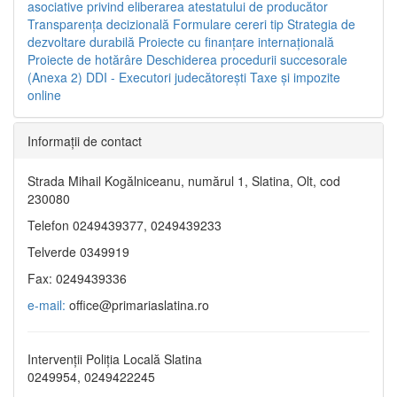
asociative privind eliberarea atestatului de producător
Transparenţa decizională
Formulare cereri tip
Strategia de
dezvoltare durabilă
Proiecte cu finanţare internaţională
Proiecte de hotărâre
Deschiderea procedurii succesorale
(Anexa 2)
DDI - Executori judecătorești
Taxe şi impozite
online
Informaţii de contact
Strada Mihail Kogălniceanu, numărul 1, Slatina, Olt, cod
230080
Telefon 0249439377, 0249439233
Telverde 0349919
Fax: 0249439336
e-mail:
office@primariaslatina.ro
Intervenții Poliția Locală Slatina
0249954, 0249422245