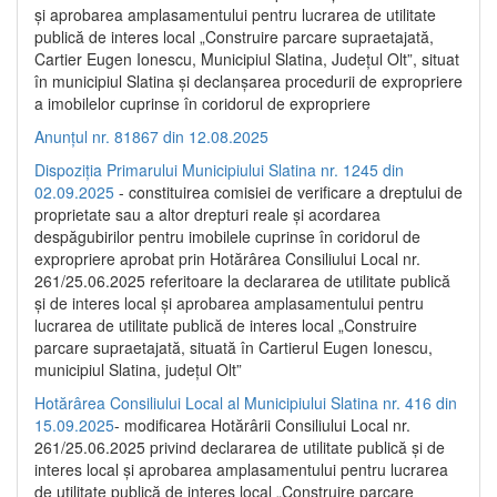
și aprobarea amplasamentului pentru lucrarea de utilitate
publică de interes local „Construire parcare supraetajată,
Cartier Eugen Ionescu, Municipiul Slatina, Județul Olt”, situat
în municipiul Slatina și declanșarea procedurii de expropriere
a imobilelor cuprinse în coridorul de expropriere
Anunțul nr. 81867 din 12.08.2025
Dispoziția Primarului Municipiului Slatina nr. 1245 din
02.09.2025
- constituirea comisiei de verificare a dreptului de
proprietate sau a altor drepturi reale și acordarea
despăgubirilor pentru imobilele cuprinse în coridorul de
expropriere aprobat prin Hotărârea Consiliului Local nr.
261/25.06.2025 referitoare la declararea de utilitate publică
și de interes local și aprobarea amplasamentului pentru
lucrarea de utilitate publică de interes local „Construire
parcare supraetajată, situată în Cartierul Eugen Ionescu,
municipiul Slatina, județul Olt”
Hotărârea Consiliului Local al Municipiului Slatina nr. 416 din
15.09.2025
- modificarea Hotărârii Consiliului Local nr.
261/25.06.2025 privind declararea de utilitate publică și de
interes local și aprobarea amplasamentului pentru lucrarea
de utilitate publică de interes local „Construire parcare