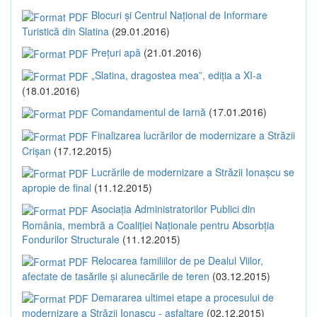
Blocuri și Centrul Național de Informare
Turistică din Slatina
(29.01.2016)
Prețuri apă
(21.01.2016)
„Slatina, dragostea mea”, ediția a XI-a
(18.01.2016)
Comandamentul de Iarnă
(17.01.2016)
Finalizarea lucrărilor de modernizare a Străzii
Crișan
(17.12.2015)
Lucrările de modernizare a Străzii Ionașcu se
apropie de final
(11.12.2015)
Asociația Administratorilor Publici din
România, membră a Coaliției Naționale pentru Absorbția
Fondurilor Structurale
(11.12.2015)
Relocarea familiilor de pe Dealul Viilor,
afectate de tasările și alunecările de teren
(03.12.2015)
Demararea ultimei etape a procesului de
modernizare a Străzii Ionașcu - asfaltare
(02.12.2015)