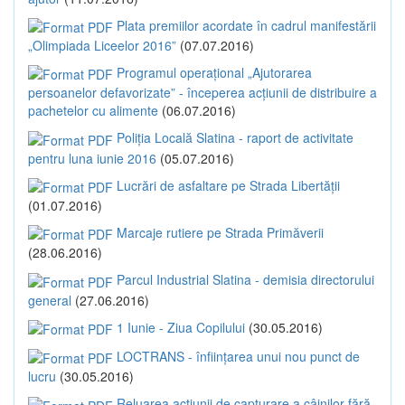
Plata premiilor acordate în cadrul manifestării
„Olimpiada Liceelor 2016”
(07.07.2016)
Programul operațional „Ajutorarea
persoanelor defavorizate” - începerea acțiunii de distribuire a
pachetelor cu alimente
(06.07.2016)
Poliția Locală Slatina - raport de activitate
pentru luna iunie 2016
(05.07.2016)
Lucrări de asfaltare pe Strada Libertății
(01.07.2016)
Marcaje rutiere pe Strada Primăverii
(28.06.2016)
Parcul Industrial Slatina - demisia directorului
general
(27.06.2016)
1 Iunie - Ziua Copilului
(30.05.2016)
LOCTRANS - înființarea unui nou punct de
lucru
(30.05.2016)
Reluarea acțiunii de capturare a câinilor fără