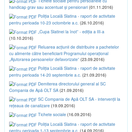
Tichete sociale pentru persoanele cu
handicap grav sau accentuat și pensionari
(01.11.2016)
Poliția Locală Slatina - raport de activitate
pentru perioada 10-23 octombrie a.c.
(26.10.2016)
„Cupa Slatinei la înot” - ediția a III-a
(10.10.2016)
Reluarea acțiunii de distribuire a pachetelor
cu alimente către beneficiarii Programului operațional
„Ajutorarea persoanelor defavorizate”
(23.09.2016)
Poliția Locală Slatina - raport de activitate
pentru perioada 14-20 septembrie a.c.
(21.09.2016)
Demiterea directorului general al SC
Compania de Apă OLT SA
(21.09.2016)
SC Compania de Apă OLT SA - intervenții la
rețeaua de canalizare
(19.09.2016)
Tichete sociale
(16.09.2016)
Poliția Locală Slatina - raport de activitate
pentru perioada 1-13 septembrie a.c.
(14.09.2016)