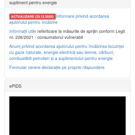
supliment pentru energie
Informare privind acordarea
ACTUALIZARE (23.12.2025)
ajutorului pentru încălzire
Informații utile
referitoare la măsurile de sprijin conform Legii
nr. 226/2021 - consumatorul vulnerabil
Anunț privind acordarea ajutorului pentru încălzirea locuinței
cu gaze naturale, energie electrică sau lemne, cărbuni,
combustibili petrolieri și a suplimentului pentru energie
Formular cerere-declarație pe proprie răspundere
ePIDS