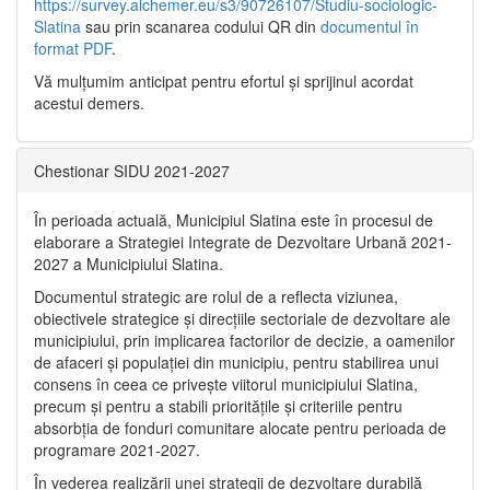
https://survey.alchemer.eu/s3/90726107/Studiu-sociologic-
Slatina
sau prin scanarea codului QR din
documentul în
format PDF
.
Vă mulţumim anticipat pentru efortul şi sprijinul acordat
acestui demers.
Chestionar SIDU 2021-2027
În perioada actuală, Municipiul Slatina este în procesul de
elaborare a Strategiei Integrate de Dezvoltare Urbană 2021‐
2027 a Municipiului Slatina.
Documentul strategic are rolul de a reflecta viziunea,
obiectivele strategice și direcțiile sectoriale de dezvoltare ale
municipiului, prin implicarea factorilor de decizie, a oamenilor
de afaceri și populației din municipiu, pentru stabilirea unui
consens în ceea ce privește viitorul municipiului Slatina,
precum și pentru a stabili prioritățile și criteriile pentru
absorbția de fonduri comunitare alocate pentru perioada de
programare 2021-2027.
În vederea realizării unei strategii de dezvoltare durabilă