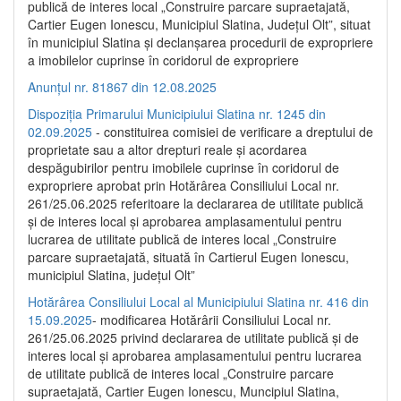
publică de interes local „Construire parcare supraetajată,
Cartier Eugen Ionescu, Municipiul Slatina, Județul Olt”, situat
în municipiul Slatina și declanșarea procedurii de expropriere
a imobilelor cuprinse în coridorul de expropriere
Anunțul nr. 81867 din 12.08.2025
Dispoziția Primarului Municipiului Slatina nr. 1245 din
02.09.2025
- constituirea comisiei de verificare a dreptului de
proprietate sau a altor drepturi reale și acordarea
despăgubirilor pentru imobilele cuprinse în coridorul de
expropriere aprobat prin Hotărârea Consiliului Local nr.
261/25.06.2025 referitoare la declararea de utilitate publică
și de interes local și aprobarea amplasamentului pentru
lucrarea de utilitate publică de interes local „Construire
parcare supraetajată, situată în Cartierul Eugen Ionescu,
municipiul Slatina, județul Olt”
Hotărârea Consiliului Local al Municipiului Slatina nr. 416 din
15.09.2025
- modificarea Hotărârii Consiliului Local nr.
261/25.06.2025 privind declararea de utilitate publică și de
interes local și aprobarea amplasamentului pentru lucrarea
de utilitate publică de interes local „Construire parcare
supraetajată, Cartier Eugen Ionescu, Muncipiul Slatina,