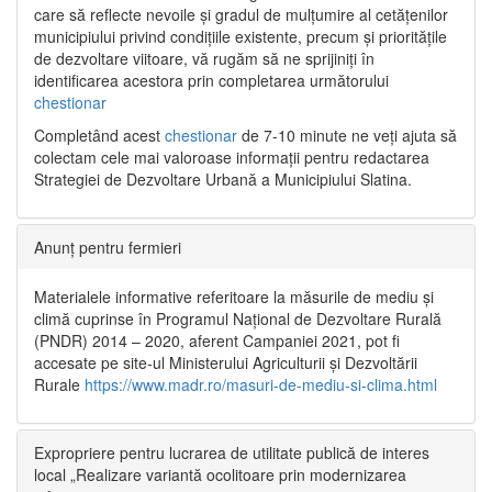
care să reflecte nevoile și gradul de mulțumire al cetățenilor
municipiului privind condițiile existente, precum și prioritățile
de dezvoltare viitoare, vă rugăm să ne sprijiniți în
identificarea acestora prin completarea următorului
chestionar
Completând acest
chestionar
de 7-10 minute ne veți ajuta să
colectam cele mai valoroase informații pentru redactarea
Strategiei de Dezvoltare Urbană a Municipiului Slatina.
Anunț pentru fermieri
Materialele informative referitoare la măsurile de mediu și
climă cuprinse în Programul Național de Dezvoltare Rurală
(PNDR) 2014 – 2020, aferent Campaniei 2021, pot fi
accesate pe site-ul Ministerului Agriculturii și Dezvoltării
Rurale
https://www.madr.ro/masuri-de-mediu-si-clima.html
Expropriere pentru lucrarea de utilitate publică de interes
local „Realizare variantă ocolitoare prin modernizarea