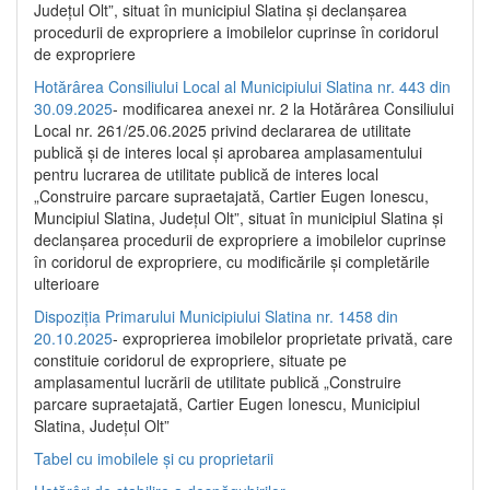
Județul Olt”, situat în municipiul Slatina și declanșarea
procedurii de expropriere a imobilelor cuprinse în coridorul
de expropriere
Hotărârea Consiliului Local al Municipiului Slatina nr. 443 din
30.09.2025
- modificarea anexei nr. 2 la Hotărârea Consiliului
Local nr. 261/25.06.2025 privind declararea de utilitate
publică şi de interes local şi aprobarea amplasamentului
pentru lucrarea de utilitate publică de interes local
„Construire parcare supraetajată, Cartier Eugen Ionescu,
Muncipiul Slatina, Judeţul Olt”, situat în municipiul Slatina şi
declanşarea procedurii de expropriere a imobilelor cuprinse
în coridorul de expropriere, cu modificările şi completările
ulterioare
Dispoziția Primarului Municipiului Slatina nr. 1458 din
20.10.2025
- exproprierea imobilelor proprietate privată, care
constituie coridorul de expropriere, situate pe
amplasamentul lucrării de utilitate publică „Construire
parcare supraetajată, Cartier Eugen Ionescu, Municipiul
Slatina, Județul Olt”
Tabel cu imobilele și cu proprietarii