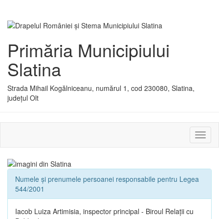
Primăria Municipiului
Slatina
Strada Mihail Kogălniceanu, numărul 1, cod 230080, Slatina,
județul Olt
Activ
sau
dezac
meniu
Numele și prenumele persoanei responsabile pentru Legea
544/2001
Iacob Luiza Artimisia, inspector principal - Biroul Relații cu