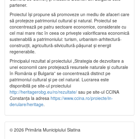
partener.
Proiectul își propune să promoveze un mediu de afaceri care
să protejeze patrimoniul cultural și natural. Proiectul se
concentrează pe patru sectoare economice, considerate cu
cel mai mare risc în ceea ce privește valorificarea economică
sustenabilă a patrimoniului: turism, urbanism-arhitectură-
construcții, agricultură-silvicultură-pășunat și energii
regenerabile.
Principalul rezultat al proiectului „Strategia de dezvoltare a
unei economii care protejează resursele naturale și culturale
în România și Bulgaria” se concentrează distinct pe
patrimoniul cultural și pe cel natural. Lucrarea este
disponibilă pe site-ul proiectului
http://heritagerobg.eu/ro/rezultate/
sau pe site-ul CCINA
Constanța la adresa
https://www.ccina.ro/proiecte/in-
derulare/heritage
.
© 2026 Primăria Municipiului Slatina