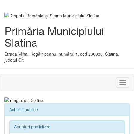
Primăria Municipiului
Slatina
Strada Mihail Kogălniceanu, numărul 1, cod 230080, Slatina,
județul Olt
Activ
sau
dezac
meniu
Achiziții publice
Anunțuri publicitare