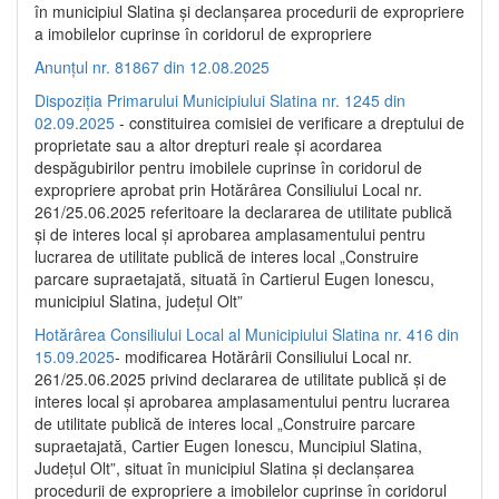
în municipiul Slatina și declanșarea procedurii de expropriere
a imobilelor cuprinse în coridorul de expropriere
Anunțul nr. 81867 din 12.08.2025
Dispoziția Primarului Municipiului Slatina nr. 1245 din
02.09.2025
- constituirea comisiei de verificare a dreptului de
proprietate sau a altor drepturi reale și acordarea
despăgubirilor pentru imobilele cuprinse în coridorul de
expropriere aprobat prin Hotărârea Consiliului Local nr.
261/25.06.2025 referitoare la declararea de utilitate publică
și de interes local și aprobarea amplasamentului pentru
lucrarea de utilitate publică de interes local „Construire
parcare supraetajată, situată în Cartierul Eugen Ionescu,
municipiul Slatina, județul Olt”
Hotărârea Consiliului Local al Municipiului Slatina nr. 416 din
15.09.2025
- modificarea Hotărârii Consiliului Local nr.
261/25.06.2025 privind declararea de utilitate publică și de
interes local și aprobarea amplasamentului pentru lucrarea
de utilitate publică de interes local „Construire parcare
supraetajată, Cartier Eugen Ionescu, Muncipiul Slatina,
Județul Olt”, situat în municipiul Slatina și declanșarea
procedurii de expropriere a imobilelor cuprinse în coridorul