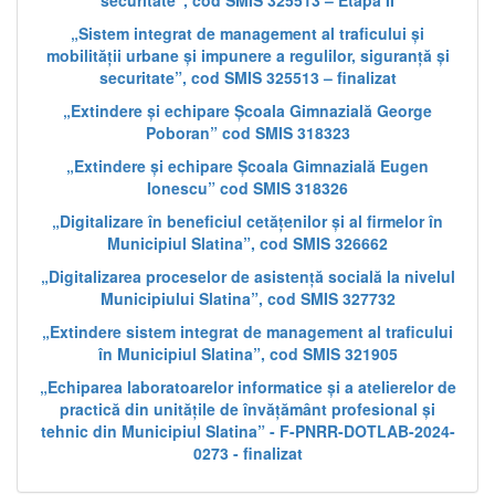
securitate”, cod SMIS 325513 – Etapa II
„Sistem integrat de management al traficului și
mobilității urbane și impunere a regulilor, siguranță și
securitate”, cod SMIS 325513 – finalizat
„Extindere și echipare Școala Gimnazială George
Poboran” cod SMIS 318323
„Extindere și echipare Școala Gimnazială Eugen
Ionescu” cod SMIS 318326
„Digitalizare în beneficiul cetățenilor și al firmelor în
Municipiul Slatina”, cod SMIS 326662
„Digitalizarea proceselor de asistență socială la nivelul
Municipiului Slatina”, cod SMIS 327732
„Extindere sistem integrat de management al traficului
în Municipiul Slatina”, cod SMIS 321905
„Echiparea laboratoarelor informatice și a atelierelor de
practică din unitățile de învățământ profesional și
tehnic din Municipiul Slatina” - F-PNRR-DOTLAB-2024-
0273 - finalizat