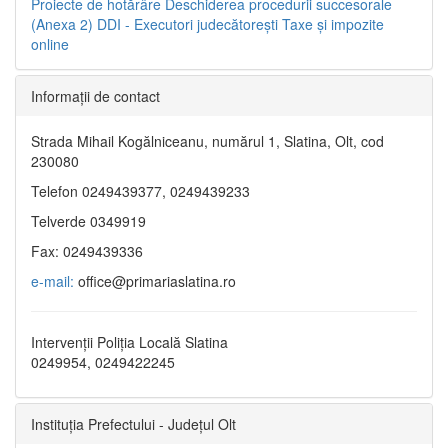
Proiecte de hotărâre
Deschiderea procedurii succesorale
(Anexa 2)
DDI - Executori judecătorești
Taxe şi impozite
online
Informaţii de contact
Strada Mihail Kogălniceanu, numărul 1, Slatina, Olt, cod
230080
Telefon 0249439377, 0249439233
Telverde 0349919
Fax: 0249439336
e-mail:
office@primariaslatina.ro
Intervenții Poliția Locală Slatina
0249954, 0249422245
Instituția Prefectului - Județul Olt