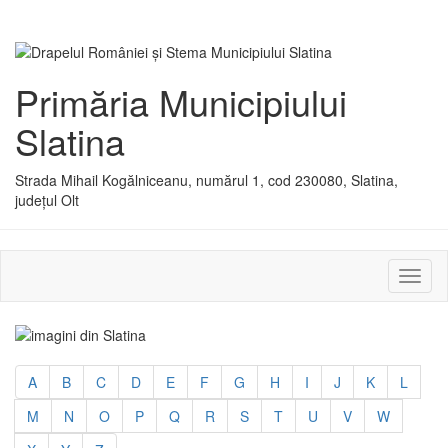
Primăria Municipiului
Slatina
Strada Mihail Kogălniceanu, numărul 1, cod 230080, Slatina,
județul Olt
Activ
sau
dezac
meniu
A
B
C
D
E
F
G
H
I
J
K
L
M
N
O
P
Q
R
S
T
U
V
W