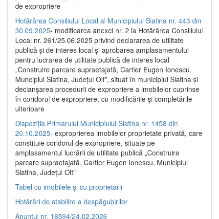
de expropriere
Hotărârea Consiliului Local al Municipiului Slatina nr. 443 din
30.09.2025
- modificarea anexei nr. 2 la Hotărârea Consiliului
Local nr. 261/25.06.2025 privind declararea de utilitate
publică şi de interes local şi aprobarea amplasamentului
pentru lucrarea de utilitate publică de interes local
„Construire parcare supraetajată, Cartier Eugen Ionescu,
Muncipiul Slatina, Judeţul Olt”, situat în municipiul Slatina şi
declanşarea procedurii de expropriere a imobilelor cuprinse
în coridorul de expropriere, cu modificările şi completările
ulterioare
Dispoziția Primarului Municipiului Slatina nr. 1458 din
20.10.2025
- exproprierea imobilelor proprietate privată, care
constituie coridorul de expropriere, situate pe
amplasamentul lucrării de utilitate publică „Construire
parcare supraetajată, Cartier Eugen Ionescu, Municipiul
Slatina, Județul Olt”
Tabel cu imobilele și cu proprietarii
Hotărâri de stabilire a despăgubirilor
Anunțul nr. 18594/24.02.2026