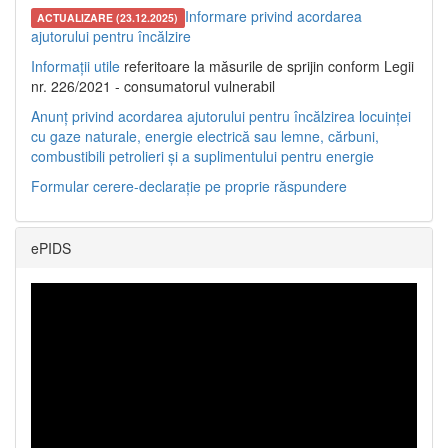
Informare privind acordarea
ACTUALIZARE (23.12.2025)
ajutorului pentru încălzire
Informații utile
referitoare la măsurile de sprijin conform Legii
nr. 226/2021 - consumatorul vulnerabil
Anunț privind acordarea ajutorului pentru încălzirea locuinței
cu gaze naturale, energie electrică sau lemne, cărbuni,
combustibili petrolieri și a suplimentului pentru energie
Formular cerere-declarație pe proprie răspundere
ePIDS