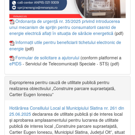
Ordonanța de urgență nr. 35/2025 privind introducerea
unui mecanism de sprijin pentru consumatorii casnici de
energie electrică aflați în situația de sărăcie energetică
(pdf)
Informații utile pentru beneficiarii tichetului electronic de
energie
(pdf)
Formular de solicitare a ajutorului
(conform platformei a
ePIDS
- Serviciul de Telecomunicații Speciale - STS) (pdf)
Exproprierea pentru cauză de utilitate publică pentru
realizarea obiectivului „Construire parcare supraetajată,
Cartier Eugen Ionescu”
Hotărârea Consiliului Local al Municipiului Slatina nr. 261 din
25.06.2025
declararea de utilitate publică și de interes local
și aprobarea amplasamentului pentru lucrarea de utilitate
publică de interes local „Construire parcare supraetajată,
Cartier Eugen Ionescu, Municipiul Slatina, Județul Olt”, situat