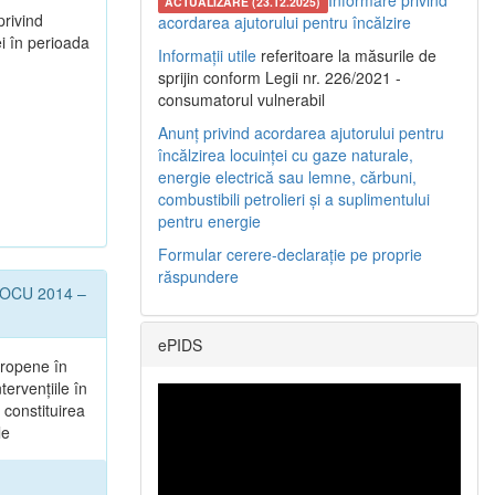
Informare privind
ACTUALIZARE (23.12.2025)
privind
acordarea ajutorului pentru încălzire
i în perioada
Informații utile
referitoare la măsurile de
sprijin conform Legii nr. 226/2021 -
consumatorul vulnerabil
Anunț privind acordarea ajutorului pentru
încălzirea locuinței cu gaze naturale,
energie electrică sau lemne, cărbuni,
combustibili petrolieri și a suplimentului
pentru energie
Formular cerere-declarație pe proprie
răspundere
l POCU 2014 –
ePIDS
uropene în
tervențiile în
 constituirea
le