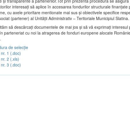
e şi transparente a partenerilor.Tot prin prezenta procedura se asigur
torilor interesaţi să aplice în accesarea fondurilor structurale finanţate 
e, cu axele prioritare mentionate mai sus și obiectivele specifice respe
sociat (partener) al Unității Administrativ – Teritoriale Municipiul Slatina.
vităm să descărcați documentele de mai jos și să vă exprimați interesul 
 în parteneriat cu noi la atragerea de fonduri europene alocate Românie
.
ura de selecție
nr. 1 (.doc)
nr. 2 (.xls)
nr. 3 (.doc)