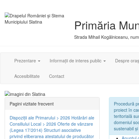
Primăria Muni
Strada Mihail Kogălniceanu, numă
Prezentare
Informații de interes public
Despre ora
Accesibilitate
Contact
Pagini vizitate frecvent
Procedură pri
proiect în c
teritorială s
Dispoziţii ale Primarului > 2026
Hotărâri ale
domeniul soci
Consiliului Local > 2026
Oferte de vânzare
sustenabil și
(Legea 17/2014)
Structuri asociative
privind eliberarea atestatului de producător
Anunțul 