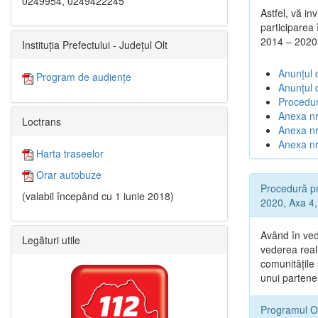
0249954, 0249422245
Astfel, vă in
participarea
2014 – 2020
Instituția Prefectului - Județul Olt
Anunțul d
Program de audiențe
Anunțul 
Procedur
Anexa nr
Loctrans
Anexa nr.
Anexa nr
Harta traseelor
Orar autobuze
Procedură pr
(valabil începând cu 1 iunie 2018)
2020, Axa 4, 
Având în ved
Legături utile
vederea reali
comunitățile
unui partene
Programul O