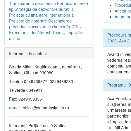
Transparenţa decizională
Formulare cereri
Procedur
tip
Strategia de dezvoltare durabilă
Anexa nr
Proiecte cu finanţare internaţională
Anunț pri
Proiecte de hotărâre
Deschiderea
procedurii succesorale (Anexa 2)
DDI -
Executori judecătorești
Taxe şi impozite
Procedură pr
online
2020, Axa 3, 
Informaţii de contact
Având în ved
vederea reali
domeniul ant
Strada Mihail Kogălniceanu, numărul 1,
unui partene
Slatina, Olt, cod 230080
Telefon 0249439377, 0249439233
Programul O
Telverde 0349919
Axa Prioritar
Fax: 0249439336
susținerea î
e-mail:
office@primariaslatina.ro
urmăreşte asi
partenerilor.
să aplice în 
Intervenții Poliția Locală Slatina
Unității Admi