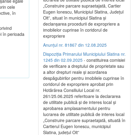
ă şanse egale
„Construire parcare supraetajată, Cartier
prin cele
Eugen Ionescu, Municipiul Slatina, Județul
ctive, în
Olt”, situat în municipiul Slatina și
declanșarea procedurii de expropriere a
privind
imobilelor cuprinse în coridorul de
i în perioada
expropriere
Anunțul nr. 81867 din 12.08.2025
Dispoziția Primarului Municipiului Slatina nr.
1245 din 02.09.2025
- constituirea comisiei
de verificare a dreptului de proprietate sau
a altor drepturi reale și acordarea
despăgubirilor pentru imobilele cuprinse în
coridorul de expropriere aprobat prin
Hotărârea Consiliului Local nr.
261/25.06.2025 referitoare la declararea
de utilitate publică și de interes local și
aprobarea amplasamentului pentru
lucrarea de utilitate publică de interes local
„Construire parcare supraetajată, situată în
Cartierul Eugen Ionescu, municipiul
Slatina, județul Olt”