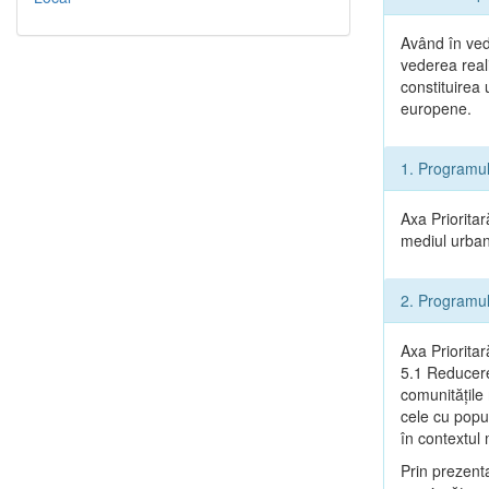
Având în ved
vederea reali
constituirea
europene.
1. Programu
Axa Prioritar
mediul urban 
2. Programu
Axa Prioritar
5.1 Reducere
comunitățile
cele cu popu
în contextu
Prin prezenta