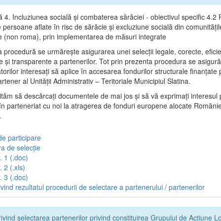
ă 4. Incluziunea socială și combaterea sărăciei - obiectivul specific 4.
persoane aflate în risc de sărăcie și excluziune socială din comunitățil
e (non roma), prin implementarea de măsuri integrate
 procedură se urmăreşte asigurarea unei selecții legale, corecte, efici
e şi transparente a partenerilor. Tot prin prezenta procedura se asigur
torilor interesaţi să aplice în accesarea fondurilor structurale finanţat
artener al Unității Administrativ – Teritoriale Municipiul Slatina.
vităm să descărcați documentele de mai jos și să vă exprimați interesul 
 în parteneriat cu noi la atragerea de fonduri europene alocate Românie
.
de participare
a de selecție
. 1 (.doc)
 2 (.xls)
. 3 (.doc)
vind rezultatul procedurii de selectare a partenerului / partenerilor
ivind selectarea partenerilor privind constituirea Grupului de Acțiune L