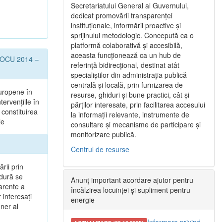
Secretariatului General al Guvernului,
dedicat promovării transparenței
instituționale, informării proactive și
sprijinului metodologic. Concepută ca o
platformă colaborativă și accesibilă,
aceasta funcționează ca un hub de
l POCU 2014 –
referință bidirecțional, destinat atât
specialiștilor din administrația publică
centrală și locală, prin furnizarea de
uropene în
resurse, ghiduri și bune practici, cât și
tervențiile în
părților interesate, prin facilitarea accesului
 constituirea
la informații relevante, instrumente de
le
consultare și mecanisme de participare și
monitorizare publică.
Centrul de resurse
rii prin
edură se
Anunț important acordare ajutor pentru
parente a
încălzirea locuinței și supliment pentru
 interesaţi
energie
ener al