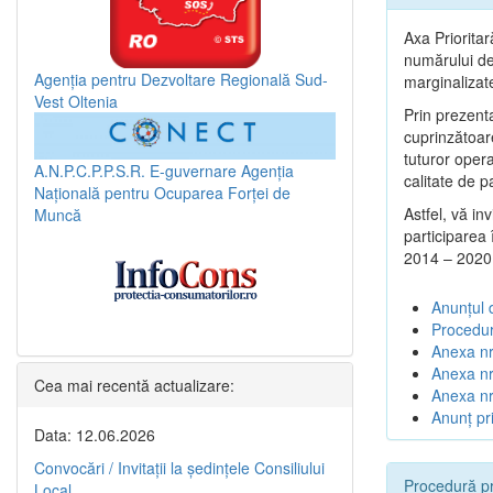
Axa Prioritar
numărului de 
Agenția pentru Dezvoltare Regională Sud-
marginalizat
Vest Oltenia
Prin prezenta
cuprinzătoar
tuturor opera
A.N.P.C.P.P.S.R.
E-guvernare
Agenția
calitate de p
Națională pentru Ocuparea Forței de
Astfel, vă in
Muncă
participarea
2014 – 2020
Anunțul 
Procedur
Anexa nr
Anexa nr.
Cea mai recentă actualizare:
Anexa nr
Anunț pri
Data: 12.06.2026
Convocări / Invitaţii la şedinţele Consiliului
Procedură pr
Local