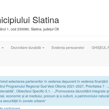
cipiului Slatina
rul 1, cod 230080, Slatina, județul Olt
ș
Dezvoltare durabilă
Evidența persoanelor
GHIȘEUL.
vind selectarea partenerilor în vederea depunerii în vederea finanțării
adrul Programului Regional Sud-Vest Oltenia 2021-2027, Prioritatea 7 - 
ustenabilă”, Obiectivul Specific 5.1. - „Promovarea dezvoltării integrate și
al, economic și al mediului, precum și a culturii, a patrimoniului natural
 a securității în zonele urbane”
de participare