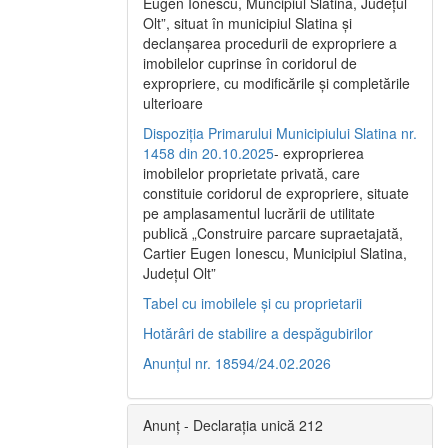
Eugen Ionescu, Muncipiul Slatina, Judeţul
Olt”, situat în municipiul Slatina şi
declanşarea procedurii de expropriere a
imobilelor cuprinse în coridorul de
expropriere, cu modificările şi completările
ulterioare
Dispoziția Primarului Municipiului Slatina nr.
1458 din 20.10.2025
- exproprierea
imobilelor proprietate privată, care
constituie coridorul de expropriere, situate
pe amplasamentul lucrării de utilitate
publică „Construire parcare supraetajată,
Cartier Eugen Ionescu, Municipiul Slatina,
Județul Olt”
Tabel cu imobilele și cu proprietarii
Hotărâri de stabilire a despăgubirilor
Anunțul nr. 18594/24.02.2026
Anunț - Declarația unică 212