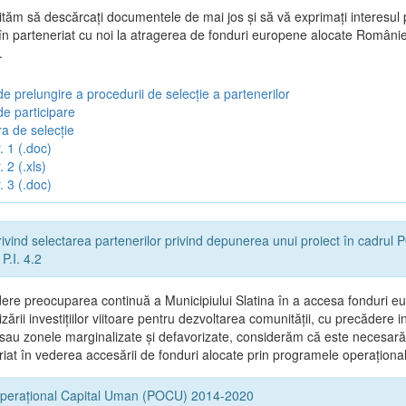
vităm să descărcați documentele de mai jos și să vă exprimați interesul 
 în parteneriat cu noi la atragerea de fonduri europene alocate Românie
.
e prelungire a procedurii de selecție a partenerilor
de participare
a de selecție
. 1 (.doc)
 2 (.xls)
. 3 (.doc)
ivind selectarea partenerilor privind depunerea unui proiect în cadru
P.I. 4.2
ere preocuparea continuă a Municipiului Slatina în a accesa fonduri e
zării investițiilor viitoare pentru dezvoltarea comunității, cu precădere in
 sau zonele marginalizate și defavorizate, considerăm că este necesară
riat în vederea accesării de fonduri alocate prin programele operaționa
perațional Capital Uman (POCU) 2014-2020