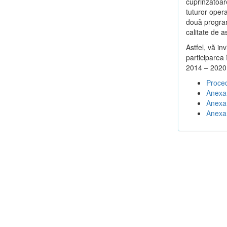
cuprinzătoar
tuturor opera
două program
calitate de a
Astfel, vă in
participarea
2014 – 2020
Proced
Anexa 
Anexa 
Anexa 