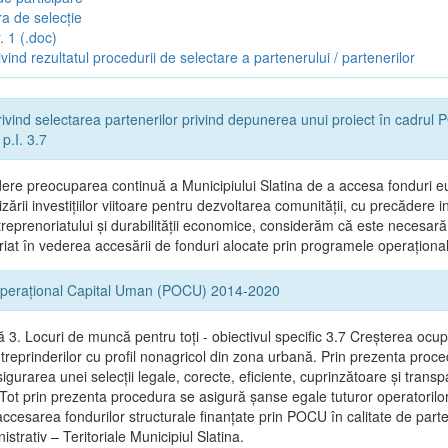
a de selecție
. 1 (.doc)
vind rezultatul procedurii de selectare a partenerului / partenerilor
ivind selectarea partenerilor privind depunerea unui proiect în cadru
p.I. 3.7
ere preocuparea continuă a Municipiului Slatina de a accesa fonduri e
zării investițiilor viitoare pentru dezvoltarea comunității, cu precădere in
reprenoriatului și durabilității economice, considerăm că este necesară
riat în vederea accesării de fonduri alocate prin programele operaționa
perațional Capital Uman (POCU) 2014-2020
ă 3. Locuri de muncă pentru toţi - obiectivul specific 3.7 Creșterea ocupă
ntreprinderilor cu profil nonagricol din zona urbană. Prin prezenta proc
gurarea unei selecții legale, corecte, eficiente, cuprinzătoare şi trans
 Tot prin prezenta procedura se asigură şanse egale tuturor operatorilor
accesarea fondurilor structurale finanţate prin POCU în calitate de part
nistrativ – Teritoriale Municipiul Slatina.