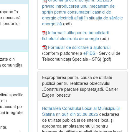
privind introducerea unui mecanism de
uropene în
sprijin pentru consumatorii casnici de
ste necesară
energie electrică aflați în situația de sărăcie
 fondurilor
energetică
(pdf)
Informații utile pentru beneficiarii
tichetului electronic de energie
(pdf)
Formular de solicitare a ajutorului
(conform platformei a
ePIDS
- Serviciul de
izate din
Telecomunicații Speciale - STS) (pdf)
a comunității
Exproprierea pentru cauză de utilitate
publică pentru realizarea obiectivului
„Construire parcare supraetajată, Cartier
tivul specific
Eugen Ionescu”
 din
cu accent pe
Hotărârea Consiliului Local al Municipiului
uni integrate
Slatina nr. 261 din 25.06.2025
declararea
de utilitate publică și de interes local și
aprobarea amplasamentului pentru
ente,
lucrarea de utilitate publică de interes local