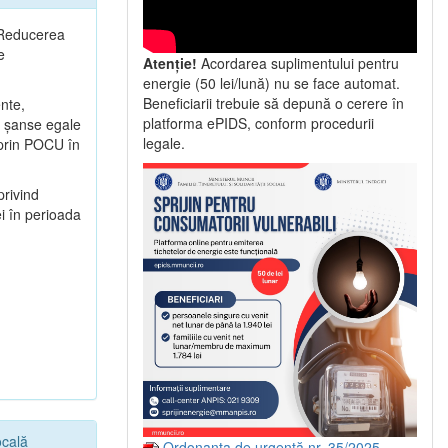
2 Reducerea
e
Atenție!
Acordarea suplimentului pentru
energie (50 lei/lună) nu se face automat.
Beneficiarii trebuie să depună o cerere în
ente,
platforma ePIDS, conform procedurii
ă şanse egale
legale.
e prin POCU în
privind
i în perioada
ocală
Ordonanța de urgență nr. 35/2025