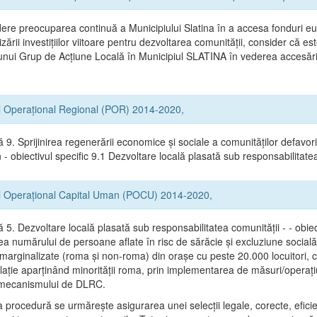
ere preocuparea continuă a Municipiului Slatina în a accesa fonduri e
zării investițiilor viitoare pentru dezvoltarea comunității, consider că e
 unui Grup de Acțiune Locală în Municipiul SLATINA în vederea accesării
l Operațional Regional (POR) 2014-2020,
ă 9. Sprijinirea regenerării economice și sociale a comunităților defavor
- obiectivul specific 9.1 Dezvoltare locală plasată sub responsabilitate
l Operațional Capital Uman (POCU) 2014-2020,
ă 5. Dezvoltare locală plasată sub responsabilitatea comunității - - obiec
a numărului de persoane aflate în risc de sărăcie şi excluziune socială
 marginalizate (roma şi non-roma) din oraşe cu peste 20.000 locuitori, 
lație aparținând minorității roma, prin implementarea de măsuri/operați
l mecanismului de DLRC.
 procedură se urmăreşte asigurarea unei selecții legale, corecte, efici