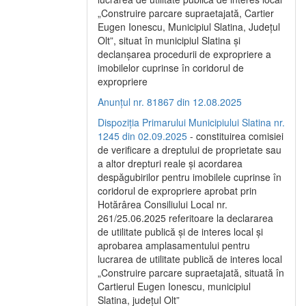
„Construire parcare supraetajată, Cartier
Eugen Ionescu, Municipiul Slatina, Județul
Olt”, situat în municipiul Slatina și
declanșarea procedurii de expropriere a
imobilelor cuprinse în coridorul de
expropriere
Anunțul nr. 81867 din 12.08.2025
Dispoziția Primarului Municipiului Slatina nr.
1245 din 02.09.2025
- constituirea comisiei
de verificare a dreptului de proprietate sau
a altor drepturi reale și acordarea
despăgubirilor pentru imobilele cuprinse în
coridorul de expropriere aprobat prin
Hotărârea Consiliului Local nr.
261/25.06.2025 referitoare la declararea
de utilitate publică și de interes local și
aprobarea amplasamentului pentru
lucrarea de utilitate publică de interes local
„Construire parcare supraetajată, situată în
Cartierul Eugen Ionescu, municipiul
Slatina, județul Olt”