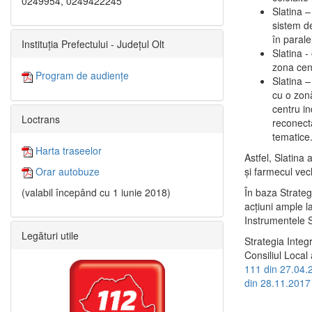
0249954, 0249422245
Slatina –
sistem de
în paralel
Instituția Prefectului - Județul Olt
Slatina -
zona cent
Program de audiențe
Slatina – 
cu o zonă
centru in
Loctrans
reconecta
tematice
Harta traseelor
Astfel, Slatina 
şi farmecul vec
Orar autobuze
În baza Strateg
(valabil începând cu 1 iunie 2018)
acţiuni ample l
Instrumentele S
Legături utile
Strategia Integ
Consiliul Local 
111 din 27.04.
din 28.11.2017