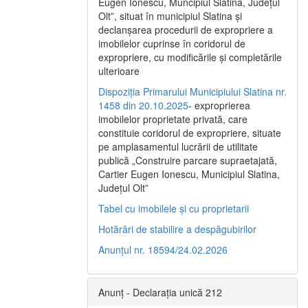
Eugen Ionescu, Muncipiul Slatina, Judeţul
Olt”, situat în municipiul Slatina şi
declanşarea procedurii de expropriere a
imobilelor cuprinse în coridorul de
expropriere, cu modificările şi completările
ulterioare
Dispoziția Primarului Municipiului Slatina nr.
1458 din 20.10.2025
- exproprierea
imobilelor proprietate privată, care
constituie coridorul de expropriere, situate
pe amplasamentul lucrării de utilitate
publică „Construire parcare supraetajată,
Cartier Eugen Ionescu, Municipiul Slatina,
Județul Olt”
Tabel cu imobilele și cu proprietarii
Hotărâri de stabilire a despăgubirilor
Anunțul nr. 18594/24.02.2026
Anunț - Declarația unică 212