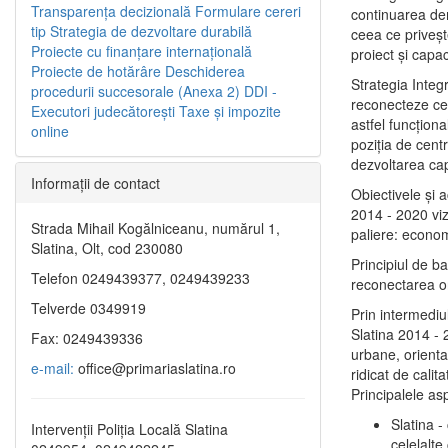
Transparenţa decizională
Formulare cereri
continuarea de
tip
Strategia de dezvoltare durabilă
ceea ce priveşt
Proiecte cu finanţare internaţională
proiect și capac
Proiecte de hotărâre
Deschiderea
Strategia Integ
procedurii succesorale (Anexa 2)
DDI -
reconecteze cent
Executori judecătorești
Taxe şi impozite
astfel funcţiona
online
poziţia de centr
dezvoltarea capi
Informaţii de contact
Obiectivele şi 
2014 - 2020 vize
Strada Mihail Kogălniceanu, numărul 1,
paliere: econom
Slatina, Olt, cod 230080
Principiul de b
Telefon 0249439377, 0249439233
reconectarea ora
Telverde 0349919
Prin intermediu
Slatina 2014 - 
Fax: 0249439336
urbane, orientat
e-mail:
office@primariaslatina.ro
ridicat de calit
Principalele as
Slatina -
Intervenții Poliția Locală Slatina
celelalte