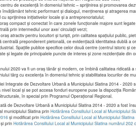
 centru de excelenţă în domeniul tehnic – sprijinirea şi promovarea dezv
 învăţământ tehnic performant şi dialogul, menţinerea şi atragerea maril
 cu sprijinirea iniţiativelor locale şi a antreprenoriatului;
 oraş compact şi conectat în care zonele funcţionale majore sunt legate 
rală prin intermediul unor axe/ circulații verzi;
oraş atractiv pentru locuitori şi turişti, prin calitatea spaţiului public, pi
 centrală preponderent pietonală, ce evidenţiază identitatea dublă a ora
dustrial. Spaţiile publice specifice celor două centre (centrul istoric şi c
te şi legate de principalele puncte de interes şi zone rezidenţiale din o
.
anului 2020 va fi un oraş tânăr şi modern, ce îmbină calitatea ridicată a 
hiului târg cu excelenţa în domeniul tehnic şi stabilitatea locurilor de m
iei Integrate de Dezvoltare Urbană a Municipiului Slatina 2014 - 2020
a nivel local şi se pot accesa fonduri europene puse la dispoziţia Român
tructurale, în special prin Programul Operațional Regional.
rată de Dezvoltare Urbană a Municipiului Slatina 2014 - 2020 a fost îns
al municipiului Slatina prin
Hotărârea Consiliului Local al Municipiului S
2016
și modificat prin
Hotărârea Consiliului Local al Municipiului Slatin
și prin
Hotărârea Consiliului Local al Municipiului Slatina numărul 202