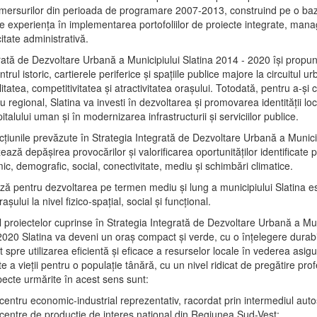
mersurilor din perioada de programare 2007-2013, construind pe o baz
e experienţa în implementarea portofoliilor de proiecte integrate, ma
itate administrativă.
rată de Dezvoltare Urbană a Municipiului Slatina 2014 - 2020 își propu
rul istoric, cartierele periferice şi spaţiile publice majore la circuitul 
litatea, competitivitatea şi atractivitatea oraşului. Totodată, pentru a-şi 
u regional, Slatina va investi în dezvoltarea şi promovarea identităţii loc
talului uman şi în modernizarea infrastructurii şi serviciilor publice.
acţiunile prevăzute în Strategia Integrată de Dezvoltare Urbană a Municip
ază depășirea provocărilor şi valorificarea oportunităţilor identificate p
ic, demografic, social, conectivitate, mediu şi schimbări climatice.
ază pentru dezvoltarea pe termen mediu şi lung a municipiului Slatina e
şului la nivel fizico-spaţial, social şi funcţional.
l proiectelor cuprinse în Strategia Integrată de Dezvoltare Urbană a Mun
2020 Slatina va deveni un oraş compact şi verde, cu o înţelegere durabil
 spre utilizarea eficientă şi eficace a resurselor locale în vederea asigur
ate a vieţii pentru o populaţie tânără, cu un nivel ridicat de pregătire pro
pecte urmărite în acest sens sunt:
 centru economic-industrial reprezentativ, racordat prin intermediul autos
 centre de producţie de interes naţional din Regiunea Sud-Vest;