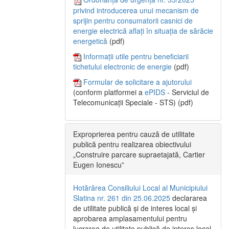
privind introducerea unui mecanism de
sprijin pentru consumatorii casnici de
energie electrică aflați în situația de sărăcie
energetică
(pdf)
Informații utile pentru beneficiarii
tichetului electronic de energie
(pdf)
Formular de solicitare a ajutorului
(conform platformei a
ePIDS
- Serviciul de
Telecomunicații Speciale - STS) (pdf)
Exproprierea pentru cauză de utilitate
publică pentru realizarea obiectivului
„Construire parcare supraetajată, Cartier
Eugen Ionescu”
Hotărârea Consiliului Local al Municipiului
Slatina nr. 261 din 25.06.2025
declararea
de utilitate publică și de interes local și
aprobarea amplasamentului pentru
lucrarea de utilitate publică de interes local