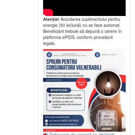
Atenție!
Acordarea suplimentului pentru
energie (50 lei/lună) nu se face automat.
Beneficiarii trebuie să depună o cerere în
platforma ePIDS, conform procedurii
legale.
Ordonanța de urgență nr. 35/2025