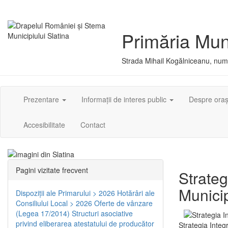
Primăria Muni
Strada Mihail Kogălniceanu, numă
Prezentare
Informații de interes public
Despre ora
Accesibilitate
Contact
Pagini vizitate frecvent
Strateg
Municip
Dispoziţii ale Primarului > 2026
Hotărâri ale
Consiliului Local > 2026
Oferte de vânzare
(Legea 17/2014)
Structuri asociative
privind eliberarea atestatului de producător
Strategia Integ