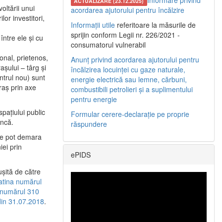
Informare privind
ACTUALIZARE (23.12.2025)
oltării unui
acordarea ajutorului pentru încălzire
or investitori,
Informații utile
referitoare la măsurile de
sprijin conform Legii nr. 226/2021 -
între ele şi cu
consumatorul vulnerabil
etonal, prietenos,
Anunț privind acordarea ajutorului pentru
şului – târg şi
încălzirea locuinței cu gaze naturale,
entrul nou) sunt
energie electrică sau lemne, cărbuni,
raş prin axe
combustibili petrolieri și a suplimentului
pentru energie
spaţiului public
Formular cerere-declarație pe proprie
uncă.
răspundere
 se pot demara
iei prin
ePIDS
uşită de către
latina numărul
a numărul 310
 din 31.07.2018
.