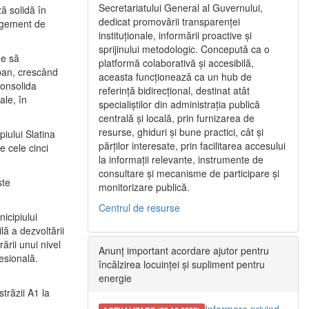
Secretariatului General al Guvernului,
ă solidă în
dedicat promovării transparenței
nagement de
instituționale, informării proactive și
sprijinului metodologic. Concepută ca o
ne să
platformă colaborativă și accesibilă,
urban, crescând
aceasta funcționează ca un hub de
consolida
referință bidirecțional, destinat atât
ale, în
specialiștilor din administrația publică
centrală și locală, prin furnizarea de
resurse, ghiduri și bune practici, cât și
iului Slatina
părților interesate, prin facilitarea accesului
e cele cinci
la informații relevante, instrumente de
consultare și mecanisme de participare și
ste
monitorizare publică.
Centrul de resurse
icipiului
ă a dezvoltării
ării unui nivel
Anunț important acordare ajutor pentru
fesională.
încălzirea locuinței și supliment pentru
energie
trăzii A1 la