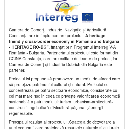
Camera de Comerț, Industrie, Navigație și Agricultură
Constanța are în implementare proiectul
“A heritage
friendly cross-border economy in România and Bulgaria
- HERITAGE RO-BG”
, finanțat prin Programul Interreg V-A
România - Bulgaria. Parteneriatul proiectului este format din
CCINA Constanța, care are calitate de leader de proiect, iar
Camera de Comerț și Industrie Dobrich din Bulgaria este
partener.
Proiectul își propune să promoveze un mediu de afaceri care
să protejeze patrimoniul cultural și natural. Proiectul se
concentrează pe patru sectoare economice, considerate cu
cel mai mare risc în ceea ce privește valorificarea economică
sustenabilă a patrimoniului: turism, urbanism-arhitectură-
construcții, agricultură-silvicultură-pășunat și energii
regenerabile.
Principalul rezultat al proiectului „Strategia de dezvoltare a
unei economii care protejează resursele naturale și culturale