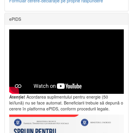
Formular cerere-declarație pe proprie răspundere
ePIDS
Atenție!
Acordarea suplimentului pentru energie (50
lei/lună) nu se face automat. Beneficiarii trebuie să depună o
cerere în platforma ePIDS, conform procedurii legale.