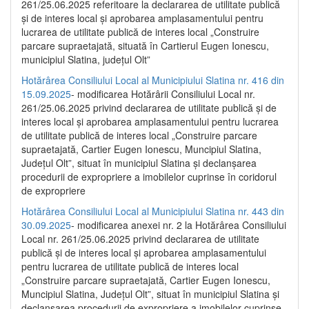
261/25.06.2025 referitoare la declararea de utilitate publică
și de interes local și aprobarea amplasamentului pentru
lucrarea de utilitate publică de interes local „Construire
parcare supraetajată, situată în Cartierul Eugen Ionescu,
municipiul Slatina, județul Olt”
Hotărârea Consiliului Local al Municipiului Slatina nr. 416 din
15.09.2025
- modificarea Hotărârii Consiliului Local nr.
261/25.06.2025 privind declararea de utilitate publică și de
interes local și aprobarea amplasamentului pentru lucrarea
de utilitate publică de interes local „Construire parcare
supraetajată, Cartier Eugen Ionescu, Muncipiul Slatina,
Județul Olt”, situat în municipiul Slatina și declanșarea
procedurii de expropriere a imobilelor cuprinse în coridorul
de expropriere
Hotărârea Consiliului Local al Municipiului Slatina nr. 443 din
30.09.2025
- modificarea anexei nr. 2 la Hotărârea Consiliului
Local nr. 261/25.06.2025 privind declararea de utilitate
publică şi de interes local şi aprobarea amplasamentului
pentru lucrarea de utilitate publică de interes local
„Construire parcare supraetajată, Cartier Eugen Ionescu,
Muncipiul Slatina, Judeţul Olt”, situat în municipiul Slatina şi
declanşarea procedurii de expropriere a imobilelor cuprinse