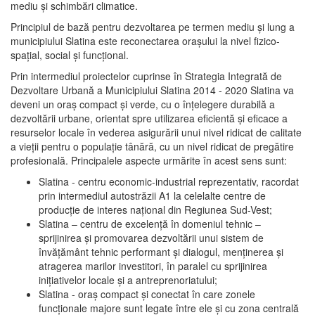
mediu şi schimbări climatice.
Principiul de bază pentru dezvoltarea pe termen mediu şi lung a
municipiului Slatina este reconectarea oraşului la nivel fizico-
spaţial, social şi funcţional.
Prin intermediul proiectelor cuprinse în Strategia Integrată de
Dezvoltare Urbană a Municipiului Slatina 2014 - 2020 Slatina va
deveni un oraş compact şi verde, cu o înţelegere durabilă a
dezvoltării urbane, orientat spre utilizarea eficientă şi eficace a
resurselor locale în vederea asigurării unui nivel ridicat de calitate
a vieţii pentru o populaţie tânără, cu un nivel ridicat de pregătire
profesională. Principalele aspecte urmărite în acest sens sunt:
Slatina - centru economic-industrial reprezentativ, racordat
prin intermediul autostrăzii A1 la celelalte centre de
producţie de interes naţional din Regiunea Sud-Vest;
Slatina – centru de excelenţă în domeniul tehnic –
sprijinirea şi promovarea dezvoltării unui sistem de
învăţământ tehnic performant şi dialogul, menţinerea şi
atragerea marilor investitori, în paralel cu sprijinirea
iniţiativelor locale şi a antreprenoriatului;
Slatina - oraş compact şi conectat în care zonele
funcţionale majore sunt legate între ele şi cu zona centrală