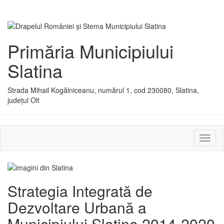
Primăria Municipiului
Slatina
Strada Mihail Kogălniceanu, numărul 1, cod 230080, Slatina,
județul Olt
Activ
sau
dezac
meniu
Strategia Integrată de
Dezvoltare Urbană a
Municipiului Slatina 2014-2020