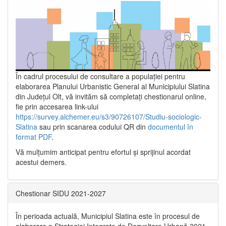
În cadrul procesului de consultare a populaţiei pentru
elaborarea Planului Urbanistic General al Municipiului Slatina
din Județul Olt, vă invităm să completați chestionarul online,
fie prin accesarea link-ului
https://survey.alchemer.eu/s3/90726107/Studiu-sociologic-
Slatina
sau prin scanarea codului QR din
documentul în
format PDF
.
Vă mulţumim anticipat pentru efortul şi sprijinul acordat
acestui demers.
Chestionar SIDU 2021-2027
În perioada actuală, Municipiul Slatina este în procesul de
elaborare a Strategiei Integrate de Dezvoltare Urbană 2021‐