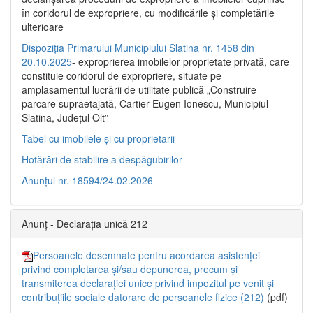
în coridorul de expropriere, cu modificările şi completările
ulterioare
Dispoziția Primarului Municipiului Slatina nr. 1458 din
20.10.2025
- exproprierea imobilelor proprietate privată, care
constituie coridorul de expropriere, situate pe
amplasamentul lucrării de utilitate publică „Construire
parcare supraetajată, Cartier Eugen Ionescu, Municipiul
Slatina, Județul Olt”
Tabel cu imobilele și cu proprietarii
Hotărâri de stabilire a despăgubirilor
Anunțul nr. 18594/24.02.2026
Anunț - Declarația unică 212
Persoanele desemnate pentru acordarea asistenței
privind completarea și/sau depunerea, precum și
transmiterea declarației unice privind impozitul pe venit și
contribuțiile sociale datorare de persoanele fizice (212)
(pdf)