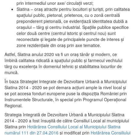
prin intermediul unor axe/ circulații verzi;
Slatina – oraş atractiv pentru locuitori şi turişti, prin calitatea
spaţiului public, pietonal, prietenos, cu o zonă centrală
preponderent pietonală, ce evidenţiază identitatea dublă a
oraşului – târg şi centru industrial. Spaţiile publice specifice
celor două centre (centrul istoric şi centrul nou) sunt
reconectate şi legate de principalele puncte de interes şi
zone rezidenţiale din oraş prin axe tematice.
Astfel, Slatina anului 2020 va fi un oraş tânăr şi modern, ce
îmbină calitatea ridicată a spaţiului public şi farmecul vechiului
târg cu excelenţa în domeniul tehnic şi stabilitatea locurilor de
muncă.
În baza Strategiei Integrate de Dezvoltare Urbană a Municipiului
Slatina 2014 - 2020 se pot demara acţiuni ample la nivel local şi
se pot accesa fonduri europene puse la dispoziţia României prin
Instrumentele Structurale, în special prin Programul Operațional
Regional.
Strategia Integrată de Dezvoltare Urbană a Municipiului Slatina
2014 - 2020 a fost însuşită de către Consiliul Local al municipiului
Slatina prin
Hotărârea Consiliului Local al Municipiului Slatina
numărul 111 din 27.04.2016
și modificat prin
Hotărârea Consiliului