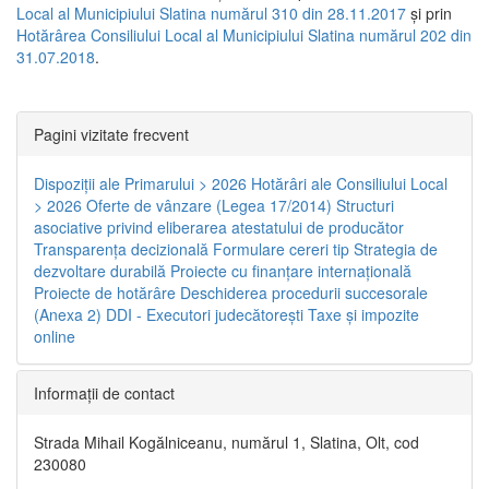
Local al Municipiului Slatina numărul 310 din 28.11.2017
și prin
Hotărârea Consiliului Local al Municipiului Slatina numărul 202 din
31.07.2018
.
Pagini vizitate frecvent
Dispoziţii ale Primarului > 2026
Hotărâri ale Consiliului Local
> 2026
Oferte de vânzare (Legea 17/2014)
Structuri
asociative privind eliberarea atestatului de producător
Transparenţa decizională
Formulare cereri tip
Strategia de
dezvoltare durabilă
Proiecte cu finanţare internaţională
Proiecte de hotărâre
Deschiderea procedurii succesorale
(Anexa 2)
DDI - Executori judecătorești
Taxe şi impozite
online
Informaţii de contact
Strada Mihail Kogălniceanu, numărul 1, Slatina, Olt, cod
230080