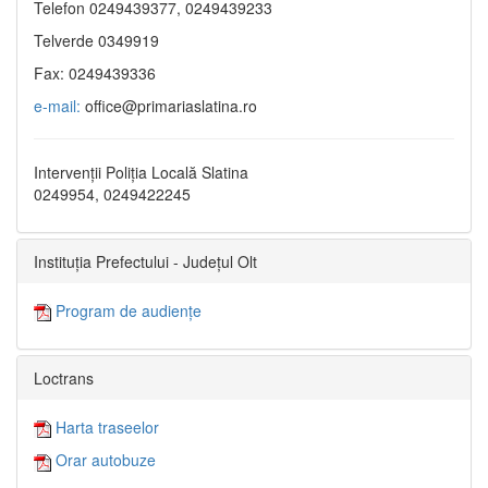
Telefon 0249439377, 0249439233
Telverde 0349919
Fax: 0249439336
e-mail:
office@primariaslatina.ro
Intervenții Poliția Locală Slatina
0249954, 0249422245
Instituția Prefectului - Județul Olt
Program de audiențe
Loctrans
Harta traseelor
Orar autobuze