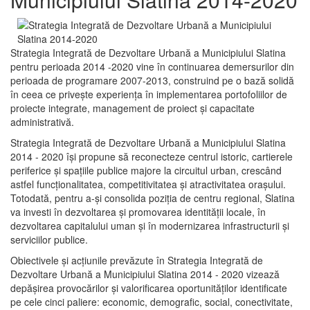
Strategia Integrată de Dezvoltare Urbană a Municipiului Slatina
pentru perioada 2014 -2020 vine în continuarea demersurilor din
perioada de programare 2007-2013, construind pe o bază solidă
în ceea ce priveşte experienţa în implementarea portofoliilor de
proiecte integrate, management de proiect și capacitate
administrativă.
Strategia Integrată de Dezvoltare Urbană a Municipiului Slatina
2014 - 2020 își propune să reconecteze centrul istoric, cartierele
periferice şi spaţiile publice majore la circuitul urban, crescând
astfel funcţionalitatea, competitivitatea şi atractivitatea oraşului.
Totodată, pentru a-şi consolida poziţia de centru regional, Slatina
va investi în dezvoltarea şi promovarea identităţii locale, în
dezvoltarea capitalului uman şi în modernizarea infrastructurii şi
serviciilor publice.
Obiectivele şi acţiunile prevăzute în Strategia Integrată de
Dezvoltare Urbană a Municipiului Slatina 2014 - 2020 vizează
depășirea provocărilor şi valorificarea oportunităţilor identificate
pe cele cinci paliere: economic, demografic, social, conectivitate,