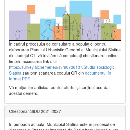
În cadrul procesului de consultare a populaţiei pentru
elaborarea Planului Urbanistic General al Municipiului Slatina
din Județul Olt, vă invităm să completați chestionarul online,
fie prin accesarea link-ului
https://survey.alchemer.eu/s3/90726107/Studiu-sociologic-
Slatina
sau prin scanarea codului QR din
documentul în
format PDF
.
Vă mulţumim anticipat pentru efortul şi sprijinul acordat
acestui demers.
Chestionar SIDU 2021-2027
În perioada actuală, Municipiul Slatina este în procesul de
elaborare a Strategiei Integrate de Dezvoltare Urbană 2021‐