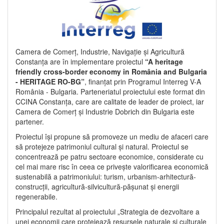
Camera de Comerț, Industrie, Navigație și Agricultură
Constanța are în implementare proiectul
“A heritage
friendly cross-border economy in România and Bulgaria
- HERITAGE RO-BG”
, finanțat prin Programul Interreg V-A
România - Bulgaria. Parteneriatul proiectului este format din
CCINA Constanța, care are calitate de leader de proiect, iar
Camera de Comerț și Industrie Dobrich din Bulgaria este
partener.
Proiectul își propune să promoveze un mediu de afaceri care
să protejeze patrimoniul cultural și natural. Proiectul se
concentrează pe patru sectoare economice, considerate cu
cel mai mare risc în ceea ce privește valorificarea economică
sustenabilă a patrimoniului: turism, urbanism-arhitectură-
construcții, agricultură-silvicultură-pășunat și energii
regenerabile.
Principalul rezultat al proiectului „Strategia de dezvoltare a
unei economii care protejează resursele naturale și culturale