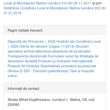
Local al Municipiului Slatina numărul 310 din 28.11.2017
și prin
Hotărârea Consiliului Local al Municipiului Slatina numărul 202 din
31.07.2018
.
Pagini vizitate frecvent
Dispoziţii ale Primarului > 2026
Hotărâri ale Consiliului Local
> 2026
Oferte de vânzare (Legea 17/2014)
Structuri
asociative privind eliberarea atestatului de producător
Transparenţa decizională
Formulare cereri tip
Strategia de
dezvoltare durabilă
Proiecte cu finanţare internaţională
Proiecte de hotărâre
Deschiderea procedurii succesorale
(Anexa 2)
DDI - Executori judecătorești
Taxe şi impozite
online
Informaţii de contact
Strada Mihail Kogălniceanu, numărul 1, Slatina, Olt, cod
230080