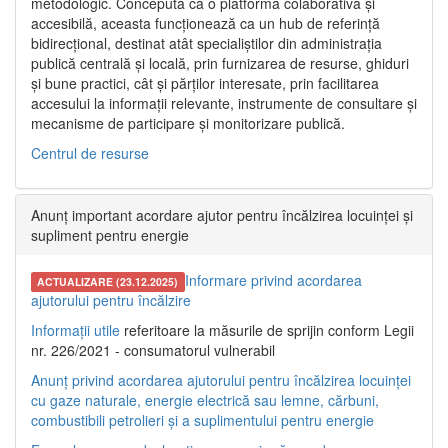
metodologic. Concepută ca o platformă colaborativă și
accesibilă, aceasta funcționează ca un hub de referință
bidirecțional, destinat atât specialiștilor din administrația
publică centrală și locală, prin furnizarea de resurse, ghiduri
și bune practici, cât și părților interesate, prin facilitarea
accesului la informații relevante, instrumente de consultare și
mecanisme de participare și monitorizare publică.
Centrul de resurse
Anunț important acordare ajutor pentru încălzirea locuinței și
supliment pentru energie
Informare privind acordarea
ACTUALIZARE (23.12.2025)
ajutorului pentru încălzire
Informații utile
referitoare la măsurile de sprijin conform Legii
nr. 226/2021 - consumatorul vulnerabil
Anunț privind acordarea ajutorului pentru încălzirea locuinței
cu gaze naturale, energie electrică sau lemne, cărbuni,
combustibili petrolieri și a suplimentului pentru energie