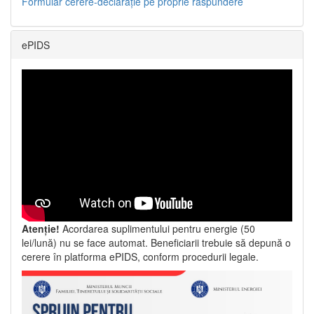
Formular cerere-declarație pe proprie răspundere
ePIDS
Atenție!
Acordarea suplimentului pentru energie (50
lei/lună) nu se face automat. Beneficiarii trebuie să depună o
cerere în platforma ePIDS, conform procedurii legale.