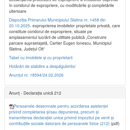
în coridorul de expropriere, cu modificările şi completările
ulterioare
Dispoziția Primarului Municipiului Slatina nr. 1458 din
20.10.2025
- exproprierea imobilelor proprietate privată, care
constituie coridorul de expropriere, situate pe
amplasamentul lucrării de utilitate publică „Construire
parcare supraetajată, Cartier Eugen Ionescu, Municipiul
Slatina, Județul Olt”
Tabel cu imobilele și cu proprietarii
Hotărâri de stabilire a despăgubirilor
Anunțul nr. 18594/24.02.2026
Anunț - Declarația unică 212
Persoanele desemnate pentru acordarea asistenței
privind completarea și/sau depunerea, precum și
transmiterea declarației unice privind impozitul pe venit și
contribuțiile sociale datorare de persoanele fizice (212)
(pdf)