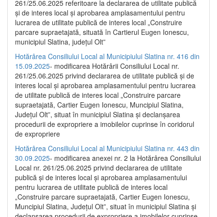
261/25.06.2025 referitoare la declararea de utilitate publică
și de interes local și aprobarea amplasamentului pentru
lucrarea de utilitate publică de interes local „Construire
parcare supraetajată, situată în Cartierul Eugen Ionescu,
municipiul Slatina, județul Olt”
Hotărârea Consiliului Local al Municipiului Slatina nr. 416 din
15.09.2025
- modificarea Hotărârii Consiliului Local nr.
261/25.06.2025 privind declararea de utilitate publică și de
interes local și aprobarea amplasamentului pentru lucrarea
de utilitate publică de interes local „Construire parcare
supraetajată, Cartier Eugen Ionescu, Muncipiul Slatina,
Județul Olt”, situat în municipiul Slatina și declanșarea
procedurii de expropriere a imobilelor cuprinse în coridorul
de expropriere
Hotărârea Consiliului Local al Municipiului Slatina nr. 443 din
30.09.2025
- modificarea anexei nr. 2 la Hotărârea Consiliului
Local nr. 261/25.06.2025 privind declararea de utilitate
publică şi de interes local şi aprobarea amplasamentului
pentru lucrarea de utilitate publică de interes local
„Construire parcare supraetajată, Cartier Eugen Ionescu,
Muncipiul Slatina, Judeţul Olt”, situat în municipiul Slatina şi
declanşarea procedurii de expropriere a imobilelor cuprinse