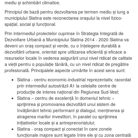
mediu şi schimbări climatice.
Principiul de bază pentru dezvoltarea pe termen mediu şi lung a
municipiului Slatina este reconectarea oraşului la nivel fizico-
spaţial, social şi funcţional.
Prin intermediul proiectelor cuprinse în Strategia Integrată de
Dezvoltare Urbană a Municipiului Slatina 2014 - 2020 Slatina va
deveni un oraş compact şi verde, cu o înţelegere durabilă a
dezvoltării urbane, orientat spre utilizarea eficientă şi eficace a
resurselor locale în vederea asigurării unui nivel ridicat de calitate
a vieţii pentru o populaţie tânără, cu un nivel ridicat de pregătire
profesională. Principalele aspecte urmărite în acest sens sunt:
Slatina - centru economic-industrial reprezentativ, racordat
prin intermediul autostrăzii A1 la celelalte centre de
producţie de interes naţional din Regiunea Sud-Vest;
Slatina – centru de excelenţă în domeniul tehnic –
sprijinirea şi promovarea dezvoltării unui sistem de
învăţământ tehnic performant şi dialogul, menţinerea şi
atragerea marilor investitori, în paralel cu sprijinirea
iniţiativelor locale şi a antreprenoriatului;
Slatina - oraş compact şi conectat în care zonele
funcţionale majore sunt legate între ele şi cu zona centrală