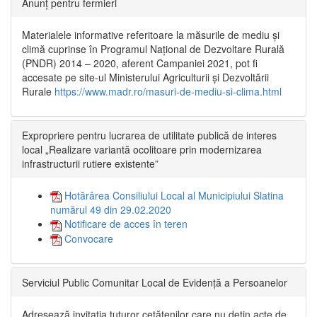
Anunț pentru fermieri
Materialele informative referitoare la măsurile de mediu și
climă cuprinse în Programul Național de Dezvoltare Rurală
(PNDR) 2014 – 2020, aferent Campaniei 2021, pot fi
accesate pe site-ul Ministerului Agriculturii și Dezvoltării
Rurale
https://www.madr.ro/masuri-de-mediu-si-clima.html
Expropriere pentru lucrarea de utilitate publică de interes
local „Realizare variantă ocolitoare prin modernizarea
infrastructurii rutiere existente”
Hotărârea Consiliului Local al Municipiului Slatina
numărul 49 din 29.02.2020
Notificare de acces în teren
Convocare
Serviciul Public Comunitar Local de Evidență a Persoanelor
Adresează invitația tuturor cetățenilor care nu dețin acte de