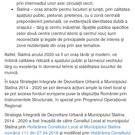
prin intermediul unor axe/ circulații verzi;
Slatina – oraş atractiv pentru locuitori şi turişti, prin calitatea
spaţiului public, pietonal, prietenos, cu o zonă centrală
preponderent pietonală, ce evidenţiază identitatea dublă a
oraşului – târg şi centru industrial. Spaţiile publice specifice
celor două centre (centrul istoric şi centrul nou) sunt
reconectate şi legate de principalele puncte de interes şi
zone rezidenţiale din oraş prin axe tematice.
Astfel, Slatina anului 2020 va fi un oraş tânăr şi modern, ce
îmbină calitatea ridicată a spaţiului public şi farmecul vechiului
târg cu excelenţa în domeniul tehnic şi stabilitatea locurilor de
muncă.
În baza Strategiei Integrate de Dezvoltare Urbană a Municipiului
Slatina 2014 - 2020 se pot demara acţiuni ample la nivel local şi
se pot accesa fonduri europene puse la dispoziţia României prin
Instrumentele Structurale, în special prin Programul Operațional
Regional.
Strategia Integrată de Dezvoltare Urbană a Municipiului Slatina
2014 - 2020 a fost însuşită de către Consiliul Local al municipiului
Slatina prin
Hotărârea Consiliului Local al Municipiului Slatina
numărul 111 din 27.04.2016
și modificat prin
Hotărârea Consiliului