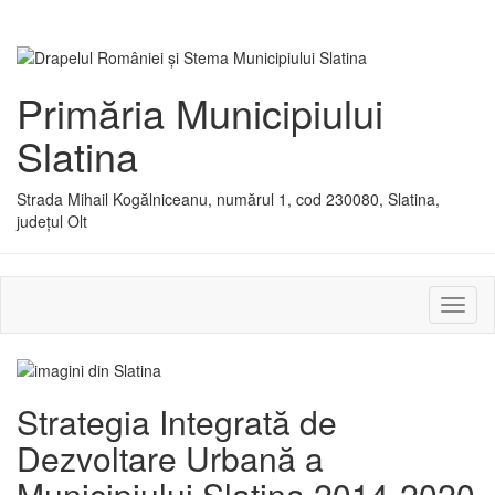
Primăria Municipiului
Slatina
Strada Mihail Kogălniceanu, numărul 1, cod 230080, Slatina,
județul Olt
Activ
sau
dezac
meniu
Strategia Integrată de
Dezvoltare Urbană a
Municipiului Slatina 2014-2020