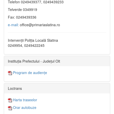
Telefon 0249439377, 0249439233
Telverde 0349919
Fax: 0249439336
e-mail:
office@primariaslatina.ro
Intervenții Poliția Locală Slatina
0249954, 0249422245
Instituția Prefectului - Județul Olt
Program de audiențe
Loctrans
Harta traseelor
Orar autobuze