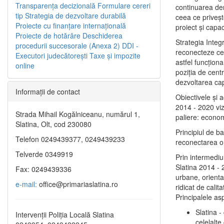
Transparenţa decizională
Formulare cereri
continuarea de
tip
Strategia de dezvoltare durabilă
ceea ce priveşt
Proiecte cu finanţare internaţională
proiect și capac
Proiecte de hotărâre
Deschiderea
Strategia Integ
procedurii succesorale (Anexa 2)
DDI -
reconecteze cent
Executori judecătorești
Taxe şi impozite
astfel funcţiona
online
poziţia de centr
dezvoltarea capi
Informaţii de contact
Obiectivele şi 
2014 - 2020 vize
Strada Mihail Kogălniceanu, numărul 1,
paliere: econom
Slatina, Olt, cod 230080
Principiul de b
Telefon 0249439377, 0249439233
reconectarea ora
Telverde 0349919
Prin intermediu
Slatina 2014 - 
Fax: 0249439336
urbane, orientat
e-mail:
office@primariaslatina.ro
ridicat de calit
Principalele as
Slatina -
Intervenții Poliția Locală Slatina
celelalte