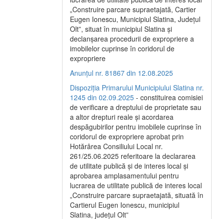
„Construire parcare supraetajată, Cartier
Eugen Ionescu, Municipiul Slatina, Județul
Olt”, situat în municipiul Slatina și
declanșarea procedurii de expropriere a
imobilelor cuprinse în coridorul de
expropriere
Anunțul nr. 81867 din 12.08.2025
Dispoziția Primarului Municipiului Slatina nr.
1245 din 02.09.2025
- constituirea comisiei
de verificare a dreptului de proprietate sau
a altor drepturi reale și acordarea
despăgubirilor pentru imobilele cuprinse în
coridorul de expropriere aprobat prin
Hotărârea Consiliului Local nr.
261/25.06.2025 referitoare la declararea
de utilitate publică și de interes local și
aprobarea amplasamentului pentru
lucrarea de utilitate publică de interes local
„Construire parcare supraetajată, situată în
Cartierul Eugen Ionescu, municipiul
Slatina, județul Olt”