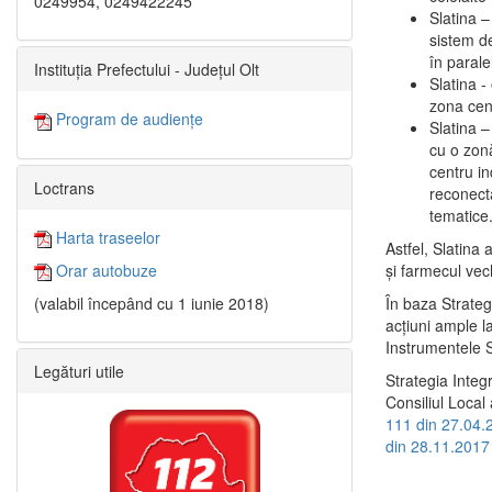
0249954, 0249422245
Slatina –
sistem de
în paralel
Instituția Prefectului - Județul Olt
Slatina -
zona cent
Program de audiențe
Slatina – 
cu o zonă
centru in
Loctrans
reconecta
tematice
Harta traseelor
Astfel, Slatina 
şi farmecul vec
Orar autobuze
În baza Strateg
(valabil începând cu 1 iunie 2018)
acţiuni ample l
Instrumentele S
Legături utile
Strategia Integ
Consiliul Local 
111 din 27.04.
din 28.11.2017