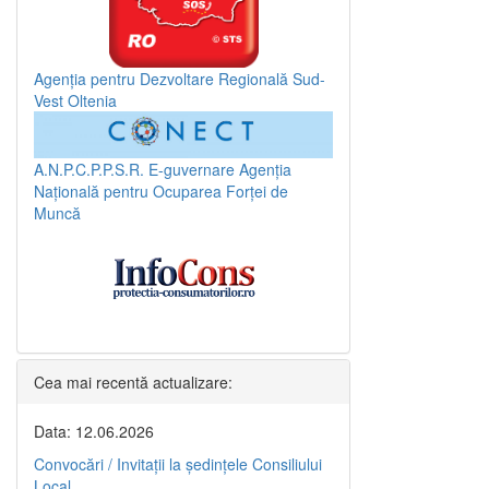
Agenția pentru Dezvoltare Regională Sud-
Vest Oltenia
A.N.P.C.P.P.S.R.
E-guvernare
Agenția
Națională pentru Ocuparea Forței de
Muncă
Cea mai recentă actualizare:
Data: 12.06.2026
Convocări / Invitaţii la şedinţele Consiliului
Local