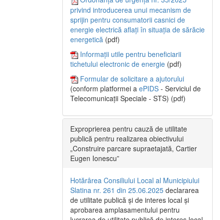
privind introducerea unui mecanism de
sprijin pentru consumatorii casnici de
energie electrică aflați în situația de sărăcie
energetică
(pdf)
Informații utile pentru beneficiarii
tichetului electronic de energie
(pdf)
Formular de solicitare a ajutorului
(conform platformei a
ePIDS
- Serviciul de
Telecomunicații Speciale - STS) (pdf)
Exproprierea pentru cauză de utilitate
publică pentru realizarea obiectivului
„Construire parcare supraetajată, Cartier
Eugen Ionescu”
Hotărârea Consiliului Local al Municipiului
Slatina nr. 261 din 25.06.2025
declararea
de utilitate publică și de interes local și
aprobarea amplasamentului pentru
lucrarea de utilitate publică de interes local