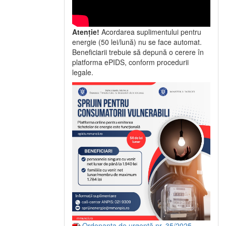
Atenție!
Acordarea suplimentului pentru
energie (50 lei/lună) nu se face automat.
Beneficiarii trebuie să depună o cerere în
platforma ePIDS, conform procedurii
legale.
Ordonanța de urgență nr. 35/2025