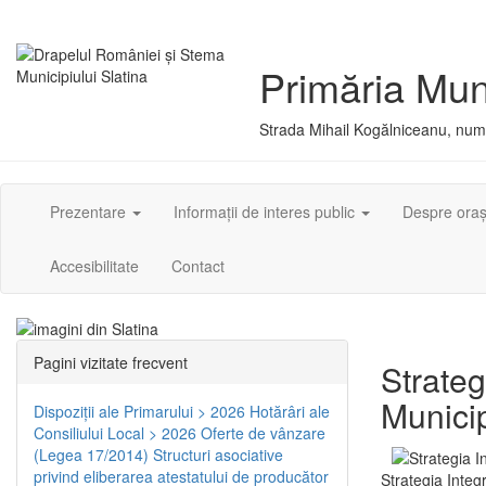
Primăria Muni
Strada Mihail Kogălniceanu, numă
Prezentare
Informații de interes public
Despre ora
Accesibilitate
Contact
Pagini vizitate frecvent
Strateg
Municip
Dispoziţii ale Primarului > 2026
Hotărâri ale
Consiliului Local > 2026
Oferte de vânzare
(Legea 17/2014)
Structuri asociative
privind eliberarea atestatului de producător
Strategia Integ