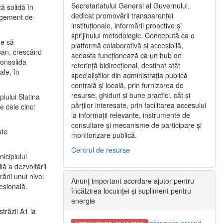
Secretariatului General al Guvernului,
ă solidă în
dedicat promovării transparenței
nagement de
instituționale, informării proactive și
sprijinului metodologic. Concepută ca o
ne să
platformă colaborativă și accesibilă,
urban, crescând
aceasta funcționează ca un hub de
consolida
referință bidirecțional, destinat atât
ale, în
specialiștilor din administrația publică
centrală și locală, prin furnizarea de
resurse, ghiduri și bune practici, cât și
iului Slatina
părților interesate, prin facilitarea accesului
e cele cinci
la informații relevante, instrumente de
consultare și mecanisme de participare și
ste
monitorizare publică.
Centrul de resurse
icipiului
ă a dezvoltării
ării unui nivel
Anunț important acordare ajutor pentru
fesională.
încălzirea locuinței și supliment pentru
energie
trăzii A1 la