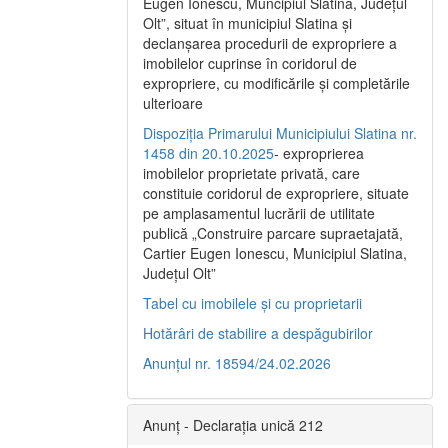
Eugen Ionescu, Muncipiul Slatina, Judeţul
Olt”, situat în municipiul Slatina şi
declanşarea procedurii de expropriere a
imobilelor cuprinse în coridorul de
expropriere, cu modificările şi completările
ulterioare
Dispoziția Primarului Municipiului Slatina nr.
1458 din 20.10.2025
- exproprierea
imobilelor proprietate privată, care
constituie coridorul de expropriere, situate
pe amplasamentul lucrării de utilitate
publică „Construire parcare supraetajată,
Cartier Eugen Ionescu, Municipiul Slatina,
Județul Olt”
Tabel cu imobilele și cu proprietarii
Hotărâri de stabilire a despăgubirilor
Anunțul nr. 18594/24.02.2026
Anunț - Declarația unică 212