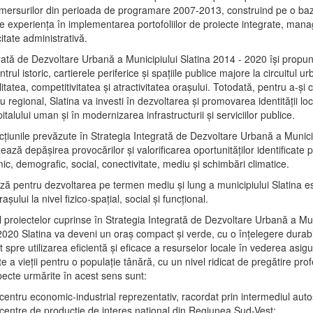
mersurilor din perioada de programare 2007-2013, construind pe o baz
e experienţa în implementarea portofoliilor de proiecte integrate, ma
itate administrativă.
rată de Dezvoltare Urbană a Municipiului Slatina 2014 - 2020 își propu
rul istoric, cartierele periferice şi spaţiile publice majore la circuitul 
litatea, competitivitatea şi atractivitatea oraşului. Totodată, pentru a-şi 
u regional, Slatina va investi în dezvoltarea şi promovarea identităţii loc
talului uman şi în modernizarea infrastructurii şi serviciilor publice.
acţiunile prevăzute în Strategia Integrată de Dezvoltare Urbană a Municip
ază depășirea provocărilor şi valorificarea oportunităţilor identificate p
ic, demografic, social, conectivitate, mediu şi schimbări climatice.
ază pentru dezvoltarea pe termen mediu şi lung a municipiului Slatina e
şului la nivel fizico-spaţial, social şi funcţional.
l proiectelor cuprinse în Strategia Integrată de Dezvoltare Urbană a Mun
2020 Slatina va deveni un oraş compact şi verde, cu o înţelegere durabil
 spre utilizarea eficientă şi eficace a resurselor locale în vederea asigur
ate a vieţii pentru o populaţie tânără, cu un nivel ridicat de pregătire pro
pecte urmărite în acest sens sunt:
 centru economic-industrial reprezentativ, racordat prin intermediul autos
 centre de producţie de interes naţional din Regiunea Sud-Vest;