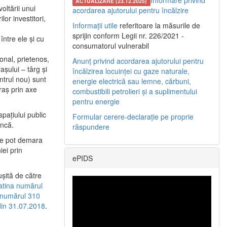
Informare privind
ACTUALIZARE (23.12.2025)
oltării unui
acordarea ajutorului pentru încălzire
or investitori,
Informații utile
referitoare la măsurile de
sprijin conform Legii nr. 226/2021 -
între ele şi cu
consumatorul vulnerabil
etonal, prietenos,
Anunț privind acordarea ajutorului pentru
şului – târg şi
încălzirea locuinței cu gaze naturale,
entrul nou) sunt
energie electrică sau lemne, cărbuni,
raş prin axe
combustibili petrolieri și a suplimentului
pentru energie
spaţiului public
Formular cerere-declarație pe proprie
uncă.
răspundere
 se pot demara
iei prin
ePIDS
uşită de către
latina numărul
a numărul 310
 din 31.07.2018
.