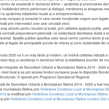
 centru de excelenţă în domeniul tehnic – sprijinirea şi promovarea dezv
 învăţământ tehnic performant şi dialogul, menţinerea şi atragerea maril
 cu sprijinirea iniţiativelor locale şi a antreprenoriatului;
 oraş compact şi conectat în care zonele funcţionale majore sunt legate 
rală prin intermediul unor axe/ circulații verzi;
oraş atractiv pentru locuitori şi turişti, prin calitatea spaţiului public, pi
 centrală preponderent pietonală, ce evidenţiază identitatea dublă a ora
dustrial. Spaţiile publice specifice celor două centre (centrul istoric şi c
te şi legate de principalele puncte de interes şi zone rezidenţiale din o
.
anului 2020 va fi un oraş tânăr şi modern, ce îmbină calitatea ridicată a 
hiului târg cu excelenţa în domeniul tehnic şi stabilitatea locurilor de m
iei Integrate de Dezvoltare Urbană a Municipiului Slatina 2014 - 2020
a nivel local şi se pot accesa fonduri europene puse la dispoziţia Român
tructurale, în special prin Programul Operațional Regional.
rată de Dezvoltare Urbană a Municipiului Slatina 2014 - 2020 a fost îns
al municipiului Slatina prin
Hotărârea Consiliului Local al Municipiului S
2016
și modificat prin
Hotărârea Consiliului Local al Municipiului Slatin
și prin
Hotărârea Consiliului Local al Municipiului Slatina numărul 202