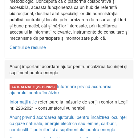
metodologic. Concepută ca o platformă colaborativă și
accesibilă, aceasta funcționează ca un hub de referință
bidirecțional, destinat atât specialiștilor din administrația
publică centrală și locală, prin furnizarea de resurse, ghiduri
și bune practici, cât și părților interesate, prin facilitarea
accesului la informații relevante, instrumente de consultare și
mecanisme de participare și monitorizare publică.
Centrul de resurse
Anunț important acordare ajutor pentru încălzirea locuinței și
supliment pentru energie
Informare privind acordarea
ACTUALIZARE (23.12.2025)
ajutorului pentru încălzire
Informații utile
referitoare la măsurile de sprijin conform Legii
nr. 226/2021 - consumatorul vulnerabil
Anunț privind acordarea ajutorului pentru încălzirea locuinței
cu gaze naturale, energie electrică sau lemne, cărbuni,
combustibili petrolieri și a suplimentului pentru energie