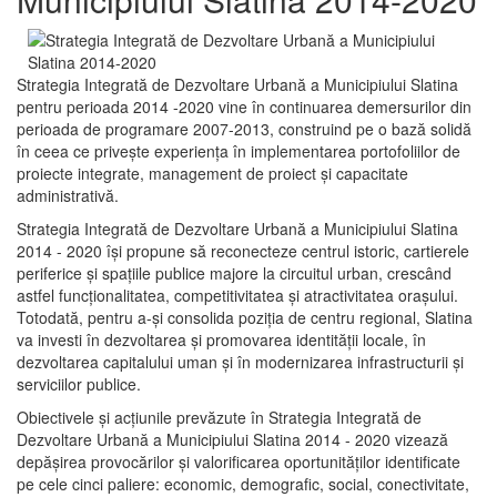
Strategia Integrată de Dezvoltare Urbană a Municipiului Slatina
pentru perioada 2014 -2020 vine în continuarea demersurilor din
perioada de programare 2007-2013, construind pe o bază solidă
în ceea ce priveşte experienţa în implementarea portofoliilor de
proiecte integrate, management de proiect și capacitate
administrativă.
Strategia Integrată de Dezvoltare Urbană a Municipiului Slatina
2014 - 2020 își propune să reconecteze centrul istoric, cartierele
periferice şi spaţiile publice majore la circuitul urban, crescând
astfel funcţionalitatea, competitivitatea şi atractivitatea oraşului.
Totodată, pentru a-şi consolida poziţia de centru regional, Slatina
va investi în dezvoltarea şi promovarea identităţii locale, în
dezvoltarea capitalului uman şi în modernizarea infrastructurii şi
serviciilor publice.
Obiectivele şi acţiunile prevăzute în Strategia Integrată de
Dezvoltare Urbană a Municipiului Slatina 2014 - 2020 vizează
depășirea provocărilor şi valorificarea oportunităţilor identificate
pe cele cinci paliere: economic, demografic, social, conectivitate,