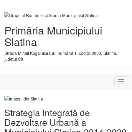
Primăria Municipiului
Slatina
Strada Mihail Kogălniceanu, numărul 1, cod 230080, Slatina,
județul Olt
Activ
sau
dezac
meniu
Strategia Integrată de
Dezvoltare Urbană a
Municipiului Slatina 2014-2020