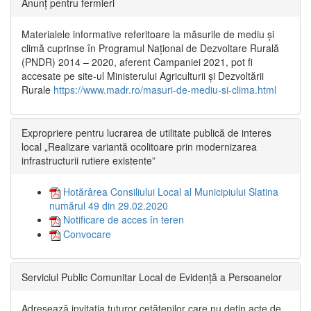
Anunț pentru fermieri
Materialele informative referitoare la măsurile de mediu și
climă cuprinse în Programul Național de Dezvoltare Rurală
(PNDR) 2014 – 2020, aferent Campaniei 2021, pot fi
accesate pe site-ul Ministerului Agriculturii și Dezvoltării
Rurale
https://www.madr.ro/masuri-de-mediu-si-clima.html
Expropriere pentru lucrarea de utilitate publică de interes
local „Realizare variantă ocolitoare prin modernizarea
infrastructurii rutiere existente”
Hotărârea Consiliului Local al Municipiului Slatina
numărul 49 din 29.02.2020
Notificare de acces în teren
Convocare
Serviciul Public Comunitar Local de Evidență a Persoanelor
Adresează invitația tuturor cetățenilor care nu dețin acte de