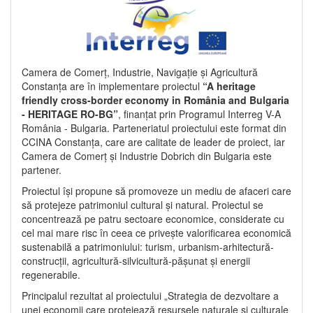
Camera de Comerț, Industrie, Navigație și Agricultură
Constanța are în implementare proiectul
“A heritage
friendly cross-border economy in România and Bulgaria
- HERITAGE RO-BG”
, finanțat prin Programul Interreg V-A
România - Bulgaria. Parteneriatul proiectului este format din
CCINA Constanța, care are calitate de leader de proiect, iar
Camera de Comerț și Industrie Dobrich din Bulgaria este
partener.
Proiectul își propune să promoveze un mediu de afaceri care
să protejeze patrimoniul cultural și natural. Proiectul se
concentrează pe patru sectoare economice, considerate cu
cel mai mare risc în ceea ce privește valorificarea economică
sustenabilă a patrimoniului: turism, urbanism-arhitectură-
construcții, agricultură-silvicultură-pășunat și energii
regenerabile.
Principalul rezultat al proiectului „Strategia de dezvoltare a
unei economii care protejează resursele naturale și culturale