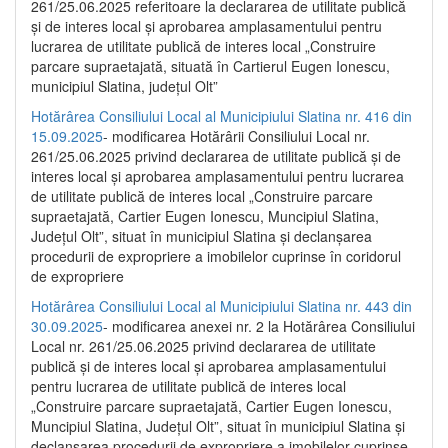
261/25.06.2025 referitoare la declararea de utilitate publică
și de interes local și aprobarea amplasamentului pentru
lucrarea de utilitate publică de interes local „Construire
parcare supraetajată, situată în Cartierul Eugen Ionescu,
municipiul Slatina, județul Olt”
Hotărârea Consiliului Local al Municipiului Slatina nr. 416 din
15.09.2025
- modificarea Hotărârii Consiliului Local nr.
261/25.06.2025 privind declararea de utilitate publică și de
interes local și aprobarea amplasamentului pentru lucrarea
de utilitate publică de interes local „Construire parcare
supraetajată, Cartier Eugen Ionescu, Muncipiul Slatina,
Județul Olt”, situat în municipiul Slatina și declanșarea
procedurii de expropriere a imobilelor cuprinse în coridorul
de expropriere
Hotărârea Consiliului Local al Municipiului Slatina nr. 443 din
30.09.2025
- modificarea anexei nr. 2 la Hotărârea Consiliului
Local nr. 261/25.06.2025 privind declararea de utilitate
publică şi de interes local şi aprobarea amplasamentului
pentru lucrarea de utilitate publică de interes local
„Construire parcare supraetajată, Cartier Eugen Ionescu,
Muncipiul Slatina, Judeţul Olt”, situat în municipiul Slatina şi
declanşarea procedurii de expropriere a imobilelor cuprinse