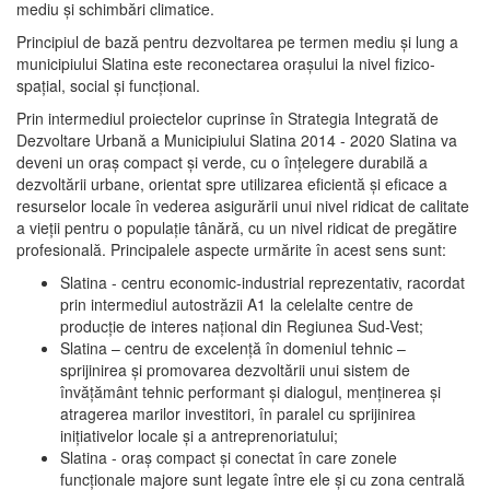
mediu şi schimbări climatice.
Principiul de bază pentru dezvoltarea pe termen mediu şi lung a
municipiului Slatina este reconectarea oraşului la nivel fizico-
spaţial, social şi funcţional.
Prin intermediul proiectelor cuprinse în Strategia Integrată de
Dezvoltare Urbană a Municipiului Slatina 2014 - 2020 Slatina va
deveni un oraş compact şi verde, cu o înţelegere durabilă a
dezvoltării urbane, orientat spre utilizarea eficientă şi eficace a
resurselor locale în vederea asigurării unui nivel ridicat de calitate
a vieţii pentru o populaţie tânără, cu un nivel ridicat de pregătire
profesională. Principalele aspecte urmărite în acest sens sunt:
Slatina - centru economic-industrial reprezentativ, racordat
prin intermediul autostrăzii A1 la celelalte centre de
producţie de interes naţional din Regiunea Sud-Vest;
Slatina – centru de excelenţă în domeniul tehnic –
sprijinirea şi promovarea dezvoltării unui sistem de
învăţământ tehnic performant şi dialogul, menţinerea şi
atragerea marilor investitori, în paralel cu sprijinirea
iniţiativelor locale şi a antreprenoriatului;
Slatina - oraş compact şi conectat în care zonele
funcţionale majore sunt legate între ele şi cu zona centrală