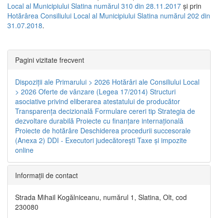
Local al Municipiului Slatina numărul 310 din 28.11.2017
și prin
Hotărârea Consiliului Local al Municipiului Slatina numărul 202 din
31.07.2018
.
Pagini vizitate frecvent
Dispoziţii ale Primarului > 2026
Hotărâri ale Consiliului Local
> 2026
Oferte de vânzare (Legea 17/2014)
Structuri
asociative privind eliberarea atestatului de producător
Transparenţa decizională
Formulare cereri tip
Strategia de
dezvoltare durabilă
Proiecte cu finanţare internaţională
Proiecte de hotărâre
Deschiderea procedurii succesorale
(Anexa 2)
DDI - Executori judecătorești
Taxe şi impozite
online
Informaţii de contact
Strada Mihail Kogălniceanu, numărul 1, Slatina, Olt, cod
230080