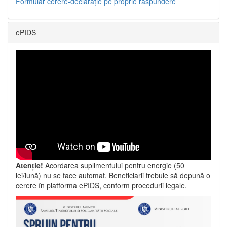
Formular cerere-declarație pe proprie răspundere
ePIDS
Atenție!
Acordarea suplimentului pentru energie (50
lei/lună) nu se face automat. Beneficiarii trebuie să depună o
cerere în platforma ePIDS, conform procedurii legale.