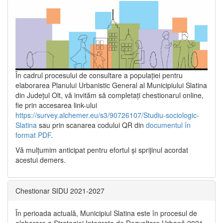
În cadrul procesului de consultare a populaţiei pentru
elaborarea Planului Urbanistic General al Municipiului Slatina
din Județul Olt, vă invităm să completați chestionarul online,
fie prin accesarea link-ului
https://survey.alchemer.eu/s3/90726107/Studiu-sociologic-
Slatina
sau prin scanarea codului QR din
documentul în
format PDF
.
Vă mulţumim anticipat pentru efortul şi sprijinul acordat
acestui demers.
Chestionar SIDU 2021-2027
În perioada actuală, Municipiul Slatina este în procesul de
elaborare a Strategiei Integrate de Dezvoltare Urbană 2021‐