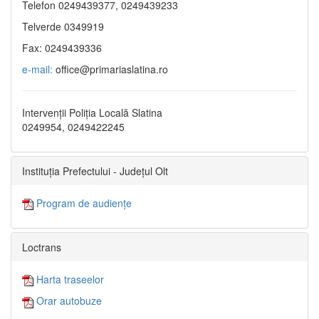
Telefon 0249439377, 0249439233
Telverde 0349919
Fax: 0249439336
e-mail:
office@primariaslatina.ro
Intervenții Poliția Locală Slatina
0249954, 0249422245
Instituția Prefectului - Județul Olt
Program de audiențe
Loctrans
Harta traseelor
Orar autobuze