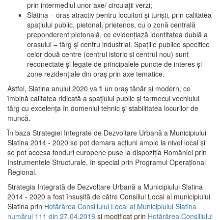
prin intermediul unor axe/ circulații verzi;
Slatina – oraş atractiv pentru locuitori şi turişti, prin calitatea
spaţiului public, pietonal, prietenos, cu o zonă centrală
preponderent pietonală, ce evidenţiază identitatea dublă a
oraşului – târg şi centru industrial. Spaţiile publice specifice
celor două centre (centrul istoric şi centrul nou) sunt
reconectate şi legate de principalele puncte de interes şi
zone rezidenţiale din oraş prin axe tematice.
Astfel, Slatina anului 2020 va fi un oraş tânăr şi modern, ce
îmbină calitatea ridicată a spaţiului public şi farmecul vechiului
târg cu excelenţa în domeniul tehnic şi stabilitatea locurilor de
muncă.
În baza Strategiei Integrate de Dezvoltare Urbană a Municipiului
Slatina 2014 - 2020 se pot demara acţiuni ample la nivel local şi
se pot accesa fonduri europene puse la dispoziţia României prin
Instrumentele Structurale, în special prin Programul Operațional
Regional.
Strategia Integrată de Dezvoltare Urbană a Municipiului Slatina
2014 - 2020 a fost însuşită de către Consiliul Local al municipiului
Slatina prin
Hotărârea Consiliului Local al Municipiului Slatina
numărul 111 din 27.04.2016
și modificat prin
Hotărârea Consiliului