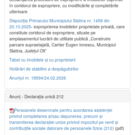
în coridorul de expropriere, cu modificările şi completările
ulterioare
Dispoziția Primarului Municipiului Slatina nr. 1458 din
20.10.2025
- exproprierea imobilelor proprietate privată, care
constituie coridorul de expropriere, situate pe
amplasamentul lucrării de utilitate publică „Construire
parcare supraetajată, Cartier Eugen Ionescu, Municipiul
Slatina, Județul Olt”
Tabel cu imobilele și cu proprietarii
Hotărâri de stabilire a despăgubirilor
Anunțul nr. 18594/24.02.2026
Anunț - Declarația unică 212
Persoanele desemnate pentru acordarea asistenței
privind completarea și/sau depunerea, precum și
transmiterea declarației unice privind impozitul pe venit și
contribuțiile sociale datorare de persoanele fizice (212)
(pdf)