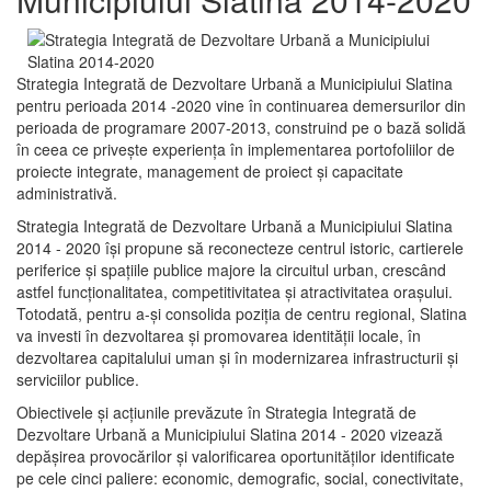
Strategia Integrată de Dezvoltare Urbană a Municipiului Slatina
pentru perioada 2014 -2020 vine în continuarea demersurilor din
perioada de programare 2007-2013, construind pe o bază solidă
în ceea ce priveşte experienţa în implementarea portofoliilor de
proiecte integrate, management de proiect și capacitate
administrativă.
Strategia Integrată de Dezvoltare Urbană a Municipiului Slatina
2014 - 2020 își propune să reconecteze centrul istoric, cartierele
periferice şi spaţiile publice majore la circuitul urban, crescând
astfel funcţionalitatea, competitivitatea şi atractivitatea oraşului.
Totodată, pentru a-şi consolida poziţia de centru regional, Slatina
va investi în dezvoltarea şi promovarea identităţii locale, în
dezvoltarea capitalului uman şi în modernizarea infrastructurii şi
serviciilor publice.
Obiectivele şi acţiunile prevăzute în Strategia Integrată de
Dezvoltare Urbană a Municipiului Slatina 2014 - 2020 vizează
depășirea provocărilor şi valorificarea oportunităţilor identificate
pe cele cinci paliere: economic, demografic, social, conectivitate,