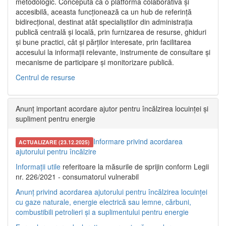
metodologic. Concepută ca o platformă colaborativă și
accesibilă, aceasta funcționează ca un hub de referință
bidirecțional, destinat atât specialiștilor din administrația
publică centrală și locală, prin furnizarea de resurse, ghiduri
și bune practici, cât și părților interesate, prin facilitarea
accesului la informații relevante, instrumente de consultare și
mecanisme de participare și monitorizare publică.
Centrul de resurse
Anunț important acordare ajutor pentru încălzirea locuinței și
supliment pentru energie
Informare privind acordarea
ACTUALIZARE (23.12.2025)
ajutorului pentru încălzire
Informații utile
referitoare la măsurile de sprijin conform Legii
nr. 226/2021 - consumatorul vulnerabil
Anunț privind acordarea ajutorului pentru încălzirea locuinței
cu gaze naturale, energie electrică sau lemne, cărbuni,
combustibili petrolieri și a suplimentului pentru energie