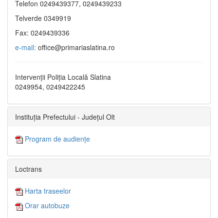
Telefon 0249439377, 0249439233
Telverde 0349919
Fax: 0249439336
e-mail:
office@primariaslatina.ro
Intervenții Poliția Locală Slatina
0249954, 0249422245
Instituția Prefectului - Județul Olt
Program de audiențe
Loctrans
Harta traseelor
Orar autobuze