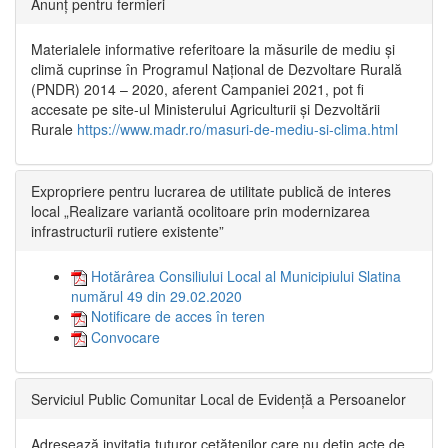
Anunț pentru fermieri
Materialele informative referitoare la măsurile de mediu și
climă cuprinse în Programul Național de Dezvoltare Rurală
(PNDR) 2014 – 2020, aferent Campaniei 2021, pot fi
accesate pe site-ul Ministerului Agriculturii și Dezvoltării
Rurale
https://www.madr.ro/masuri-de-mediu-si-clima.html
Expropriere pentru lucrarea de utilitate publică de interes
local „Realizare variantă ocolitoare prin modernizarea
infrastructurii rutiere existente”
Hotărârea Consiliului Local al Municipiului Slatina
numărul 49 din 29.02.2020
Notificare de acces în teren
Convocare
Serviciul Public Comunitar Local de Evidență a Persoanelor
Adresează invitația tuturor cetățenilor care nu dețin acte de