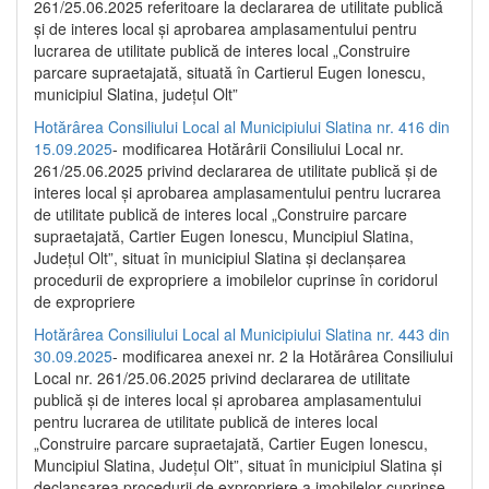
261/25.06.2025 referitoare la declararea de utilitate publică
și de interes local și aprobarea amplasamentului pentru
lucrarea de utilitate publică de interes local „Construire
parcare supraetajată, situată în Cartierul Eugen Ionescu,
municipiul Slatina, județul Olt”
Hotărârea Consiliului Local al Municipiului Slatina nr. 416 din
15.09.2025
- modificarea Hotărârii Consiliului Local nr.
261/25.06.2025 privind declararea de utilitate publică și de
interes local și aprobarea amplasamentului pentru lucrarea
de utilitate publică de interes local „Construire parcare
supraetajată, Cartier Eugen Ionescu, Muncipiul Slatina,
Județul Olt”, situat în municipiul Slatina și declanșarea
procedurii de expropriere a imobilelor cuprinse în coridorul
de expropriere
Hotărârea Consiliului Local al Municipiului Slatina nr. 443 din
30.09.2025
- modificarea anexei nr. 2 la Hotărârea Consiliului
Local nr. 261/25.06.2025 privind declararea de utilitate
publică şi de interes local şi aprobarea amplasamentului
pentru lucrarea de utilitate publică de interes local
„Construire parcare supraetajată, Cartier Eugen Ionescu,
Muncipiul Slatina, Judeţul Olt”, situat în municipiul Slatina şi
declanşarea procedurii de expropriere a imobilelor cuprinse