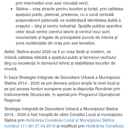
prin intermediul unor axe/ circulații verzi;
Slatina – oraş atractiv pentru locuitori şi turişti, prin calitatea
spaţiului public, pietonal, prietenos, cu o zonă centrală
preponderent pietonală, ce evidenţiază identitatea dublă a
oraşului – târg şi centru industrial. Spaţiile publice specifice
celor două centre (centrul istoric şi centrul nou) sunt
reconectate şi legate de principalele puncte de interes şi
zone rezidenţiale din oraş prin axe tematice.
Astfel, Slatina anului 2020 va fi un oraş tânăr şi modern, ce
îmbină calitatea ridicată a spaţiului public şi farmecul vechiului
târg cu excelenţa în domeniul tehnic şi stabilitatea locurilor de
muncă.
În baza Strategiei Integrate de Dezvoltare Urbană a Municipiului
Slatina 2014 - 2020 se pot demara acţiuni ample la nivel local şi
se pot accesa fonduri europene puse la dispoziţia României prin
Instrumentele Structurale, în special prin Programul Operațional
Regional.
Strategia Integrată de Dezvoltare Urbană a Municipiului Slatina
2014 - 2020 a fost însuşită de către Consiliul Local al municipiului
Slatina prin
Hotărârea Consiliului Local al Municipiului Slatina
numărul 111 din 27.04.2016
și modificat prin
Hotărârea Consiliului