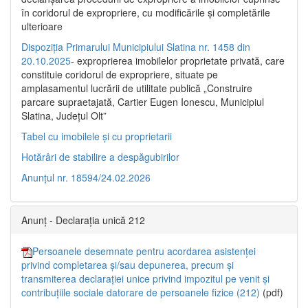
în coridorul de expropriere, cu modificările şi completările
ulterioare
Dispoziția Primarului Municipiului Slatina nr. 1458 din
20.10.2025
- exproprierea imobilelor proprietate privată, care
constituie coridorul de expropriere, situate pe
amplasamentul lucrării de utilitate publică „Construire
parcare supraetajată, Cartier Eugen Ionescu, Municipiul
Slatina, Județul Olt”
Tabel cu imobilele și cu proprietarii
Hotărâri de stabilire a despăgubirilor
Anunțul nr. 18594/24.02.2026
Anunț - Declarația unică 212
Persoanele desemnate pentru acordarea asistenței
privind completarea și/sau depunerea, precum și
transmiterea declarației unice privind impozitul pe venit și
contribuțiile sociale datorare de persoanele fizice (212)
(pdf)