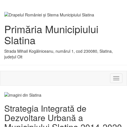
Primăria Municipiului
Slatina
Strada Mihail Kogălniceanu, numărul 1, cod 230080, Slatina,
județul Olt
Activ
sau
dezac
meniu
Strategia Integrată de
Dezvoltare Urbană a
Municipiului Slatina 2014-2020