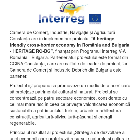
Camera de Comerț, Industrie, Navigație și Agricultură
Constanța are în implementare proiectul
“A heritage
friendly cross-border economy in România and Bulgaria
- HERITAGE RO-BG”
, finanțat prin Programul Interreg V-A
România - Bulgaria. Parteneriatul proiectului este format din
CCINA Constanța, care are calitate de leader de proiect, iar
Camera de Comerț și Industrie Dobrich din Bulgaria este
partener.
Proiectul își propune să promoveze un mediu de afaceri care
să protejeze patrimoniul cultural și natural. Proiectul se
concentrează pe patru sectoare economice, considerate cu
cel mai mare risc în ceea ce privește valorificarea economică
sustenabilă a patrimoniului: turism, urbanism-arhitectură-
construcții, agricultură-silvicultură-pășunat și energii
regenerabile.
Principalul rezultat al proiectului „Strategia de dezvoltare a
unei economii care protejează resursele naturale și culturale