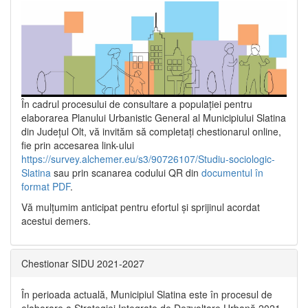
În cadrul procesului de consultare a populaţiei pentru
elaborarea Planului Urbanistic General al Municipiului Slatina
din Județul Olt, vă invităm să completați chestionarul online,
fie prin accesarea link-ului
https://survey.alchemer.eu/s3/90726107/Studiu-sociologic-
Slatina
sau prin scanarea codului QR din
documentul în
format PDF
.
Vă mulţumim anticipat pentru efortul şi sprijinul acordat
acestui demers.
Chestionar SIDU 2021-2027
În perioada actuală, Municipiul Slatina este în procesul de
elaborare a Strategiei Integrate de Dezvoltare Urbană 2021‐