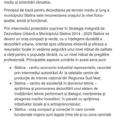
mediu şi schimbări climatice.
Principiul de bază pentru dezvoltarea pe termen mediu şi lung a
municipiului Slatina este reconectarea oraşului la nivel fizico-
spaţial, social şi funcţional.
Prin intermediul proiectelor cuprinse în Strategia Integrată de
Dezvoltare Urbană a Municipiului Slatina 2014 - 2020 Slatina va
deveni un oraş compact şi verde, cu o înţelegere durabilă a
dezvoltării urbane, orientat spre utilizarea eficientă şi eficace a
resurselor locale în vederea asigurării unui nivel ridicat de calitate
a vieţii pentru o populaţie tânără, cu un nivel ridicat de pregătire
profesională. Principalele aspecte urmărite în acest sens sunt:
Slatina - centru economic-industrial reprezentativ, racordat
prin intermediul autostrăzii A1 la celelalte centre de
producţie de interes naţional din Regiunea Sud-Vest;
Slatina – centru de excelenţă în domeniul tehnic –
sprijinirea şi promovarea dezvoltării unui sistem de
învăţământ tehnic performant şi dialogul, menţinerea şi
atragerea marilor investitori, în paralel cu sprijinirea
iniţiativelor locale şi a antreprenoriatului;
Slatina - oraş compact şi conectat în care zonele
funcţionale majore sunt legate între ele şi cu zona centrală