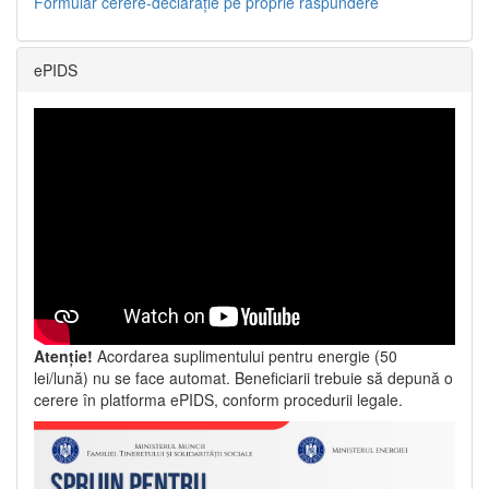
Formular cerere-declarație pe proprie răspundere
ePIDS
Atenție!
Acordarea suplimentului pentru energie (50
lei/lună) nu se face automat. Beneficiarii trebuie să depună o
cerere în platforma ePIDS, conform procedurii legale.