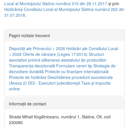
Local al Municipiului Slatina numărul 310 din 28.11.2017
și prin
Hotărârea Consiliului Local al Municipiului Slatina numărul 202 din
31.07.2018
.
Pagini vizitate frecvent
Dispoziţii ale Primarului > 2026
Hotărâri ale Consiliului Local
> 2026
Oferte de vânzare (Legea 17/2014)
Structuri
asociative privind eliberarea atestatului de producător
Transparenţa decizională
Formulare cereri tip
Strategia de
dezvoltare durabilă
Proiecte cu finanţare internaţională
Proiecte de hotărâre
Deschiderea procedurii succesorale
(Anexa 2)
DDI - Executori judecătorești
Taxe şi impozite
online
Informaţii de contact
Strada Mihail Kogălniceanu, numărul 1, Slatina, Olt, cod
230080