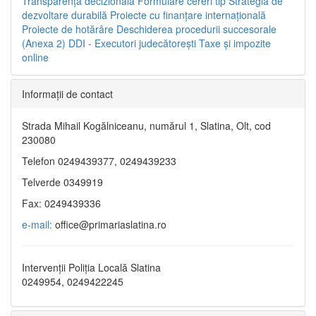
Transparenţa decizională
Formulare cereri tip
Strategia de
dezvoltare durabilă
Proiecte cu finanţare internaţională
Proiecte de hotărâre
Deschiderea procedurii succesorale
(Anexa 2)
DDI - Executori judecătorești
Taxe şi impozite
online
Informaţii de contact
Strada Mihail Kogălniceanu, numărul 1, Slatina, Olt, cod
230080
Telefon 0249439377, 0249439233
Telverde 0349919
Fax: 0249439336
e-mail:
office@primariaslatina.ro
Intervenții Poliția Locală Slatina
0249954, 0249422245