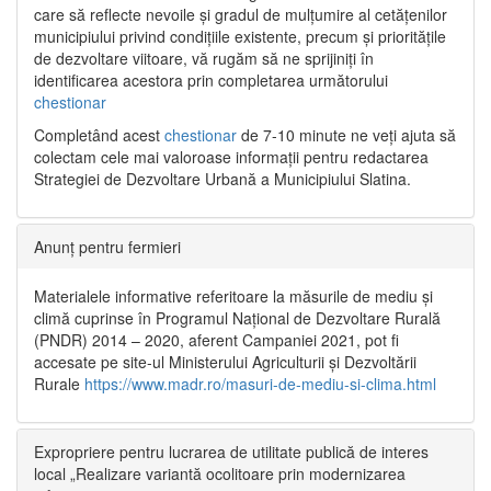
care să reflecte nevoile și gradul de mulțumire al cetățenilor
municipiului privind condițiile existente, precum și prioritățile
de dezvoltare viitoare, vă rugăm să ne sprijiniți în
identificarea acestora prin completarea următorului
chestionar
Completând acest
chestionar
de 7-10 minute ne veți ajuta să
colectam cele mai valoroase informații pentru redactarea
Strategiei de Dezvoltare Urbană a Municipiului Slatina.
Anunț pentru fermieri
Materialele informative referitoare la măsurile de mediu și
climă cuprinse în Programul Național de Dezvoltare Rurală
(PNDR) 2014 – 2020, aferent Campaniei 2021, pot fi
accesate pe site-ul Ministerului Agriculturii și Dezvoltării
Rurale
https://www.madr.ro/masuri-de-mediu-si-clima.html
Expropriere pentru lucrarea de utilitate publică de interes
local „Realizare variantă ocolitoare prin modernizarea