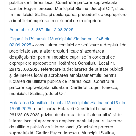
publică de interes local „Construire parcare supraetajată,
Cartier Eugen Ionescu, Municipiul Slatina, Județul Olt”, situat
în municipiul Slatina și declanșarea procedurii de expropriere
a imobilelor cuprinse în coridorul de expropriere
Anunțul nr. 81867 din 12.08.2025
Dispoziția Primarului Municipiului Slatina nr. 1245 din
02.09.2025
- constituirea comisiei de verificare a dreptului de
proprietate sau a altor drepturi reale și acordarea
despăgubirilor pentru imobilele cuprinse în coridorul de
expropriere aprobat prin Hotărârea Consiliului Local nr.
261/25.06.2025 referitoare la declararea de utilitate publică
și de interes local și aprobarea amplasamentului pentru
lucrarea de utilitate publică de interes local „Construire
parcare supraetajată, situată în Cartierul Eugen Ionescu,
municipiul Slatina, județul Olt”
Hotărârea Consiliului Local al Municipiului Slatina nr. 416 din
15.09.2025
- modificarea Hotărârii Consiliului Local nr.
261/25.06.2025 privind declararea de utilitate publică și de
interes local și aprobarea amplasamentului pentru lucrarea
de utilitate publică de interes local „Construire parcare
supraetajată, Cartier Eugen Ionescu, Muncipiul Slatina,