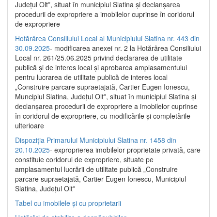
Județul Olt”, situat în municipiul Slatina și declanșarea
procedurii de expropriere a imobilelor cuprinse în coridorul
de expropriere
Hotărârea Consiliului Local al Municipiului Slatina nr. 443 din
30.09.2025
- modificarea anexei nr. 2 la Hotărârea Consiliului
Local nr. 261/25.06.2025 privind declararea de utilitate
publică şi de interes local şi aprobarea amplasamentului
pentru lucrarea de utilitate publică de interes local
„Construire parcare supraetajată, Cartier Eugen Ionescu,
Muncipiul Slatina, Judeţul Olt”, situat în municipiul Slatina şi
declanşarea procedurii de expropriere a imobilelor cuprinse
în coridorul de expropriere, cu modificările şi completările
ulterioare
Dispoziția Primarului Municipiului Slatina nr. 1458 din
20.10.2025
- exproprierea imobilelor proprietate privată, care
constituie coridorul de expropriere, situate pe
amplasamentul lucrării de utilitate publică „Construire
parcare supraetajată, Cartier Eugen Ionescu, Municipiul
Slatina, Județul Olt”
Tabel cu imobilele și cu proprietarii