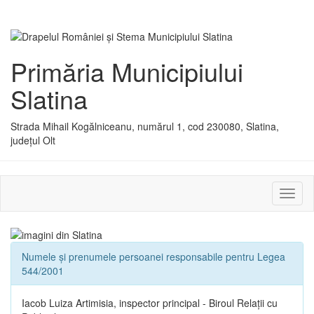
Primăria Municipiului
Slatina
Strada Mihail Kogălniceanu, numărul 1, cod 230080, Slatina,
județul Olt
Activ
sau
dezac
meniu
Numele și prenumele persoanei responsabile pentru Legea
544/2001
Iacob Luiza Artimisia, inspector principal - Biroul Relații cu