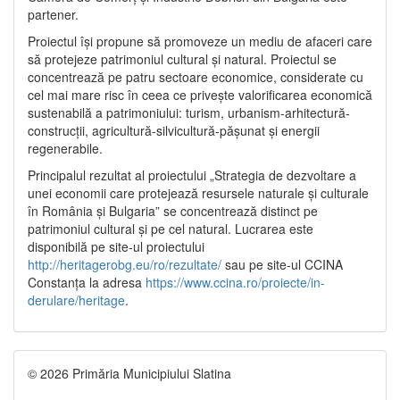
partener.
Proiectul își propune să promoveze un mediu de afaceri care
să protejeze patrimoniul cultural și natural. Proiectul se
concentrează pe patru sectoare economice, considerate cu
cel mai mare risc în ceea ce privește valorificarea economică
sustenabilă a patrimoniului: turism, urbanism-arhitectură-
construcții, agricultură-silvicultură-pășunat și energii
regenerabile.
Principalul rezultat al proiectului „Strategia de dezvoltare a
unei economii care protejează resursele naturale și culturale
în România și Bulgaria” se concentrează distinct pe
patrimoniul cultural și pe cel natural. Lucrarea este
disponibilă pe site-ul proiectului
http://heritagerobg.eu/ro/rezultate/
sau pe site-ul CCINA
Constanța la adresa
https://www.ccina.ro/proiecte/in-
derulare/heritage
.
© 2026 Primăria Municipiului Slatina