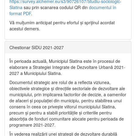
https://survey.alchemer.eu/s3/90726107/Studiu-sociologic-
Slatina
sau prin scanarea codului QR din
documentul în
format PDF
.
Vă mulţumim anticipat pentru efortul şi sprijinul acordat
acestui demers.
Chestionar SIDU 2021-2027
În perioada actuală, Municipiul Slatina este în procesul de
elaborare a Strategiei Integrate de Dezvoltare Urbană 2021‐
2027 a Municipiului Slatina.
Documentul strategic are rolul de a reflecta viziunea,
obiectivele strategice și direcțiile sectoriale de dezvoltare ale
municipiului, prin implicarea factorilor de decizie, a oamenilor
de afaceri și populației din municipiu, pentru stabilirea unui
consens în ceea ce privește viitorul municipiului Slatina,
precum și pentru a stabili prioritățile și criteriile pentru
absorbția de fonduri comunitare alocate pentru perioada de
programare 2021-2027.
În vederea realizării unei strategii de dezvoltare durabilă