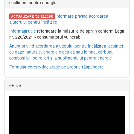
supliment pentru energie
Informare privind acordarea
ACTUALIZARE (23.12.2025)
ajutorului pentru încălzire
Informații utile
referitoare la măsurile de sprijin conform Legii
nr. 226/2021 - consumatorul vulnerabil
Anunț privind acordarea ajutorului pentru încălzirea locuinței
cu gaze naturale, energie electrică sau lemne, cărbuni,
combustibili petrolieri și a suplimentului pentru energie
Formular cerere-declarație pe proprie răspundere
ePIDS