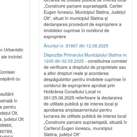
„Construire parcare supraetajată, Cartier
Eugen Ionescu, Municipiul Slatina, Județul
Olt”, situat în municipiul Slatina și
declanșarea procedurii de expropriere a
imobilelor cuprinse în coridorul de
expropriere
Anunțul nr. 81867 din 12.08.2025
an Urbanistic
Dispoziția Primarului Municipiului Slatina nr.
ale incintei.
1245 din 02.09.2025
- constituirea comisiei
de verificare a dreptului de proprietate sau
omisiei
a altor drepturi reale și acordarea
începând cu
despăgubirilor pentru imobilele cuprinse în
coridorul de expropriere aprobat prin
Hotărârea Consiliului Local nr.
sultării
261/25.06.2025 referitoare la declararea
strială în
de utilitate publică și de interes local și
ce pentru
aprobarea amplasamentului pentru
dețul Olt,
lucrarea de utilitate publică de interes local
, județul Olt
„Construire parcare supraetajată, situată în
 68965,
Cartierul Eugen Ionescu, municipiul
 60769,
Slatina, județul Olt”