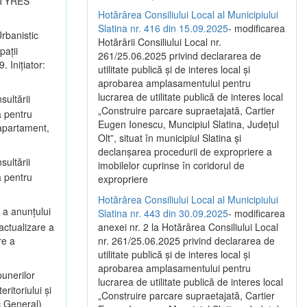
I TYRES
Hotărârea Consiliului Local al Municipiului
Slatina nr. 416 din 15.09.2025
- modificarea
rbanistic
Hotărârii Consiliului Local nr.
pații
261/25.06.2025 privind declararea de
 Inițiator:
utilitate publică și de interes local și
aprobarea amplasamentului pentru
lucrarea de utilitate publică de interes local
sultării
„Construire parcare supraetajată, Cartier
a pentru
Eugen Ionescu, Muncipiul Slatina, Județul
 apartament,
Olt”, situat în municipiul Slatina și
declanșarea procedurii de expropriere a
sultării
imobilelor cuprinse în coridorul de
a pentru
expropriere
Hotărârea Consiliului Local al Municipiului
 a anunțului
Slatina nr. 443 din 30.09.2025
- modificarea
actualizare a
anexei nr. 2 la Hotărârea Consiliului Local
re a
nr. 261/25.06.2025 privind declararea de
utilitate publică şi de interes local şi
aprobarea amplasamentului pentru
unerilor
lucrarea de utilitate publică de interes local
itoriului și
„Construire parcare supraetajată, Cartier
c General)