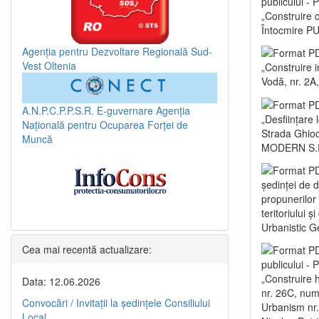
publicului -
„Construire c
Întocmire PU
Agenția pentru Dezvoltare Regională Sud-
Vest Oltenia
„Construire i
Vodă, nr. 2A,
A.N.P.C.P.P.S.R.
E-guvernare
Agenția
„Desființare 
Națională pentru Ocuparea Forței de
Strada Ghioce
Muncă
MODERN S.R
ședinței de 
propunerilor
teritoriului 
Urbanistic G
Cea mai recentă actualizare:
publicului -
„Construire 
Data: 12.06.2026
nr. 26C, numă
Convocări / Invitaţii la şedinţele Consiliului
Urbanism nr.
Local