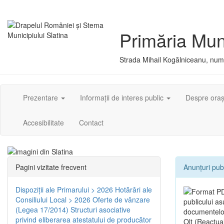
Primăria Muni
Strada Mihail Kogălniceanu, numă
Prezentare
Informații de interes public
Despre ora
Accesibilitate
Contact
Pagini vizitate frecvent
Anunțuri pub
Dispoziţii ale Primarului > 2026
Hotărâri ale
Consiliului Local > 2026
Oferte de vânzare
publicului a
(Legea 17/2014)
Structuri asociative
documentelor 
privind eliberarea atestatului de producător
Olt (Reactua