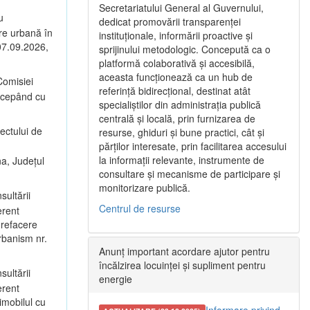
Secretariatului General al Guvernului,
u
dedicat promovării transparenței
are urbană în
instituționale, informării proactive și
 07.09.2026,
sprijinului metodologic. Concepută ca o
platformă colaborativă și accesibilă,
aceasta funcționează ca un hub de
omisiei
referință bidirecțional, destinat atât
începând cu
specialiștilor din administrația publică
centrală și locală, prin furnizarea de
ectului de
resurse, ghiduri și bune practici, cât și
părților interesate, prin facilitarea accesului
la informații relevante, instrumente de
na, Județul
consultare și mecanisme de participare și
monitorizare publică.
sultării
Centrul de resurse
erent
 refacere
rbanism nr.
Anunț important acordare ajutor pentru
încălzirea locuinței și supliment pentru
sultării
energie
erent
imobilul cu