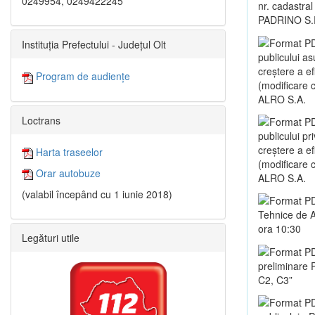
0249954, 0249422245
nr. cadastral
PADRINO S.
Instituția Prefectului - Județul Olt
publicului as
creștere a e
Program de audiențe
(modificare co
ALRO S.A.
Loctrans
publicului pr
creștere a e
Harta traseelor
(modificare co
Orar autobuze
ALRO S.A.
(valabil începând cu 1 iunie 2018)
Tehnice de A
ora 10:30
Legături utile
preliminare 
C2, C3”