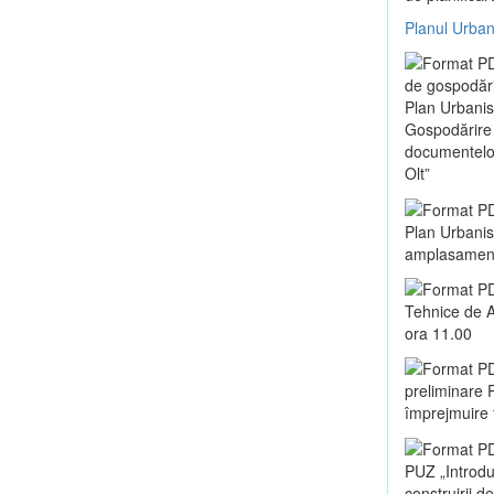
Planul Urban
de gospodări
Plan Urbanis
Gospodărire 
documentelor 
Olt”
Plan Urbanist
amplasament 
Tehnice de A
ora 11.00
preliminare P
împrejmuire t
PUZ „Introduc
construirii d