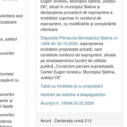
Eugen Ionescu, Muncipiul Slatina, Judeţul
Olt”, situat în municipiul Slatina şi
declanşarea procedurii de expropriere a
olicitare aviz
imobilelor cuprinse în coridorul de
ctualizare
expropriere, cu modificările şi completările
e
ulterioare
Dispoziția Primarului Municipiului Slatina nr.
a, județul
1458 din 20.10.2025
- exproprierea
imobilelor proprietate privată, care
unerilor
constituie coridorul de expropriere, situate
pe amplasamentul lucrării de utilitate
publică „Construire parcare supraetajată,
Cartier Eugen Ionescu, Municipiul Slatina,
omisiei
Județul Olt”
începând cu
Tabel cu imobilele și cu proprietarii
unerilor
Hotărâri de stabilire a despăgubirilor
arter și
Anunțul nr. 18594/24.02.2026
i Vasile
unerilor
Anunț - Declarația unică 212
vederea
 fabrica