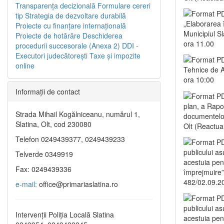
Transparenţa decizională
Formulare cereri
tip
Strategia de dezvoltare durabilă
„Elaborarea 
Proiecte cu finanţare internaţională
Municipiul S
Proiecte de hotărâre
Deschiderea
ora 11.00
procedurii succesorale (Anexa 2)
DDI -
Executori judecătorești
Taxe şi impozite
online
Tehnice de A
ora 10:00
Informaţii de contact
plan, a Rapo
Strada Mihail Kogălniceanu, numărul 1,
documentelor 
Slatina, Olt, cod 230080
Olt (Reactua
Telefon 0249439377, 0249439233
publicului a
Telverde 0349919
acestuia pent
Fax: 0249439336
împrejmuire”,
482/02.09.2
e-mail:
office@primariaslatina.ro
publicului a
Intervenții Poliția Locală Slatina
acestuia pen