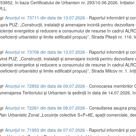
 53852, în baza Certificatului de Urbanism nr. 293/10.06.2026. Inițiator:
R.L.
Anunțul nr. 73711 din data de 13.07.2026
- Raportul informării și con
upra PUZ: „Construcții, instalații și amenajare incintă pentru dezvoltare 
ficienței energetice și reducere a consumului de resurse în cadrul A
eficienți urbanistici și limite edificabil propus)”, Strada Pitești nr. 116. I
Anunțul nr. 73706 din data de 13.07.2026
- Raportul informării și con
ivind PUZ: „Construcții, instalații și amenajare incintă pentru dezvoltare 
ficienței energetice și reducere a consumului de resurse în cadrul 
eficienți urbanistici și limite edificabil propus)”, Strada Milcov nr. 1. Iniț
Anunțul nr. 72852 din data de 09.07.2026
- Convocarea membrilor C
menajarea Teritoriului și Urbanism la ședință în data de 14.07.2026, 
Anunțul nr. 72261 din data de 08.07.2026
- Consultarea asupra prop
Plan Urbanistic Zonal „Locuințe colective S+P+8E, spații comerciale, des
Anunțul nr. 71953 din data de 07.07.2026
- Raportul informării și con