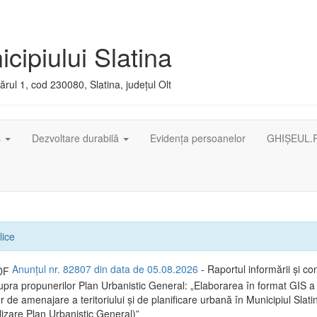
cipiului Slatina
rul 1, cod 230080, Slatina, județul Olt
ș
Dezvoltare durabilă
Evidența persoanelor
GHIȘEUL.
lice
Anunțul nr. 82807 din data de 05.08.2026
- Raportul informării și con
supra propunerilor Plan Urbanistic General: „Elaborarea în format GIS a
de amenajare a teritoriului și de planificare urbană în Municipiul Slatin
lizare Plan Urbanistic General)”