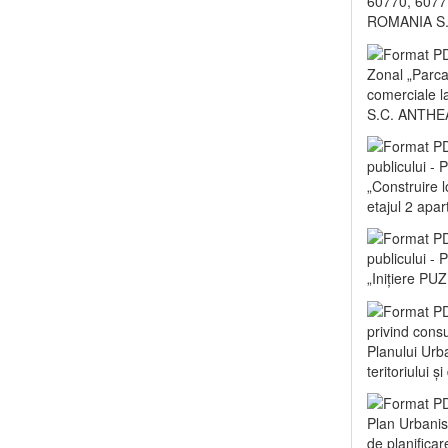
60770, 60771
ROMANIA S.
Zonal „Parca
comerciale la
S.C. ANTHE
publicului -
„Construire 
etajul 2 apa
publicului -
„Inițiere PUZ
privind consu
Planului Urb
teritoriului 
Plan Urbanis
de planificar