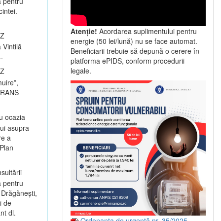
a pentru
intei.
Atenție!
Acordarea suplimentului pentru
UZ
energie (50 lei/lună) nu se face automat.
 Vintilă
Beneficiarii trebuie să depună o cerere în
.
platforma ePIDS, conform procedurii
legale.
UZ
muire”,
ILTRANS
u ocazia
lui asupra
re a
 Plan
sultării
a pentru
 Drăgănești,
i de
t dl.
Ordonanța de urgență nr. 35/2025