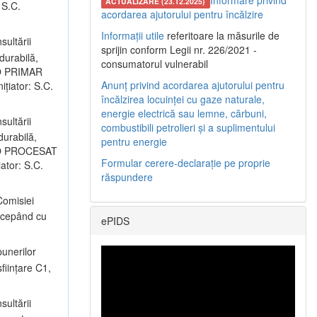
Informare privind
ACTUALIZARE (23.12.2025)
 S.C.
acordarea ajutorului pentru încălzire
Informații utile
referitoare la măsurile de
sultării
sprijin conform Legii nr. 226/2021 -
durabilă,
consumatorul vulnerabil
LRO PRIMAR
Anunț privind acordarea ajutorului pentru
nițiator: S.C.
încălzirea locuinței cu gaze naturale,
energie electrică sau lemne, cărbuni,
sultării
combustibili petrolieri și a suplimentului
durabilă,
pentru energie
ALRO PROCESAT
Formular cerere-declarație pe proprie
iator: S.C.
răspundere
omisiei
începând cu
ePIDS
unerilor
ființare C1,
sultării