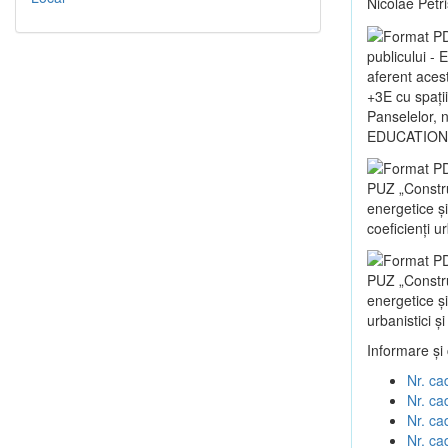
Nicolae Petr
publicului -
aferent aces
+3E cu spații
Panselelor, 
EDUCATIONA
PUZ „Construc
energetice 
coeficienți u
PUZ „Construc
energetice ș
urbanistici ș
Informare și
Nr. ca
Nr. ca
Nr. ca
Nr. ca