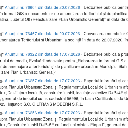
Anunțul nr. 76604 din data de 20.07.2026
- Dezbatere publică pentr
în format GIS a documentelor de amenejare a teritoriului și de planific
latina, Județul Olt (Reactualizare PLan Urbanistic General)” în data de
Anunțul nr. 76467 din data de 20.07.2026
- Convocarea membrilor C
menajarea Teritoriului și Urbanism la ședință în data de 22.07.2026, 
Anunțul nr. 76322 din data de 17.07.2026
- Dezbatere publică a proi
rtului de mediu, Evaluării adecvate pentru „Elaborarea în format GIS a
de amenajare a teritoriului și de planificare urbană în Municipiul Slati
lizare Plan Urbanistic General)”
Anunțul nr. 76257 din data de 17.07.2026
- Raportul informării și con
supra Planului Urbanistic Zonal și Regulamentului Local de Urbanism af
ru „Desființare locuință, construire imobil, locuințe colective D+P+4E și
 generat de imobilul cu nr. cadastral 56996, în baza Certificatului de U
025. Inițiator: S.C. GILTRANS MODERN S.R.L.
Anunțul nr. 76256 din data de 17.07.2026
- Raportul informării și con
supra Planului Urbanistic Zonal și Regulamentului Local de Urbanism af
tru „Construire imobil D+P+5E cu funcțiuni mixte - Etapa I”, generat de 