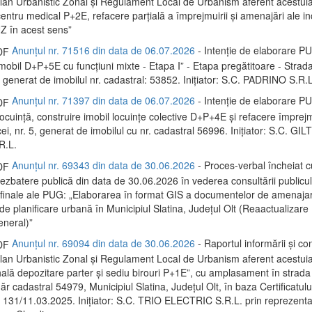
 Plan Urbanistic Zonal și Regulament Local de Urbanism aferent acestui
entru medical P+2E, refacere parțială a împrejmuirii și amenajări ale inc
Z în acest sens”
Anunțul nr. 71516 din data de 06.07.2026
- Intenție de elaborare P
mobil D+P+5E cu funcțiuni mixte - Etapa I” - Etapa pregătitoare - Strada
 generat de imobilul nr. cadastral: 53852. Inițiator: S.C. PADRINO S.R.L
Anunțul nr. 71397 din data de 06.07.2026
- Intenție de elaborare P
locuință, construire imobil locuințe colective D+P+4E și refacere împrej
i, nr. 5, generat de imobilul cu nr. cadastral 56996. Inițiator: S.C. G
.L.
Anunțul nr. 69343 din data de 30.06.2026
- Proces-verbal încheiat c
dezbatere publică din data de 30.06.2026 în vederea consultării publicu
 finale ale PUG: „Elaborarea în format GIS a documentelor de amenaja
și de planificare urbană în Municipiul Slatina, Județul Olt (Reaactualizare
eneral)”
Anunțul nr. 69094 din data de 30.06.2026
- Raportul informării și con
 Plan Urbanistic Zonal și Regulament Local de Urbanism aferent acestui
hală depozitare parter și sediu birouri P+1E”, cu amplasament în strada
r cadastral 54979, Municipiul Slatina, Județul Olt, în baza Certificatulu
 131/11.03.2025. Inițiator: S.C. TRIO ELECTRIC S.R.L. prin reprezentan