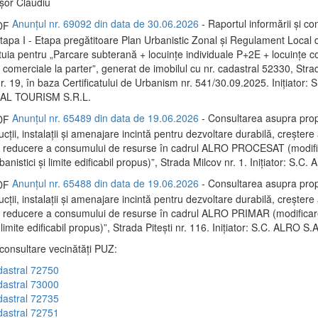
ișor Claudiu
Anunțul nr. 69092 din data de 30.06.2026
- Raportul informării și con
 Etapa I - Etapa pregătitoare Plan Urbanistic Zonal și Regulament Local
tuia pentru „Parcare subterană + locuințe individuale P+2E + locuințe co
 comerciale la parter”, generat de imobilul cu nr. cadastral 52330, Stra
nr. 19, în baza Certificatului de Urbanism nr. 541/30.09.2025. Inițiator
L TOURISM S.R.L.
Anunțul nr. 65489 din data de 19.06.2026
- Consultarea asupra prop
ții, instalații și amenajare incintă pentru dezvoltare durabilă, creștere 
și reducere a consumului de resurse în cadrul ALRO PROCESAT (modif
rbanistici și limite edificabil propus)”, Strada Milcov nr. 1. Inițiator: S.C.
Anunțul nr. 65488 din data de 19.06.2026
- Consultarea asupra prop
ții, instalații și amenajare incintă pentru dezvoltare durabilă, creștere 
i reducere a consumului de resurse în cadrul ALRO PRIMAR (modificare
i limite edificabil propus)”, Strada Pitești nr. 116. Inițiator: S.C. ALRO S.A
 consultare vecinătăți PUZ:
dastral 72750
dastral 73000
dastral 72735
dastral 72751