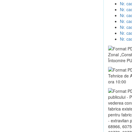
Nr. ca
Nr. ca
Nr. ca
Nr. ca
Nr. ca
Nr. ca
Nr. ca
Zonal „Constr
Întocmire PUZ
Tehnice de A
ora 10:00
publicului - 
vederea const
fabrica exist
pentru fabric
- extravilan
68966, 6075