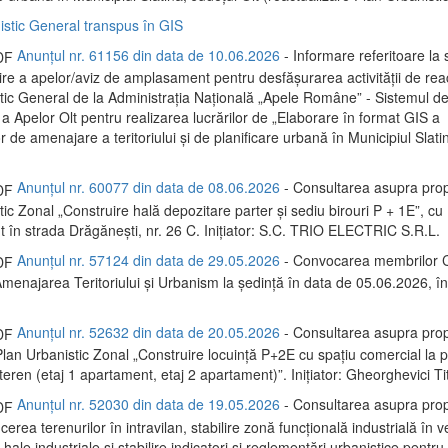
istic General transpus în GIS
Anunțul nr. 61156 din data de 10.06.2026
- Informare referitoare la s
re a apelor/aviz de amplasament pentru desfășurarea activității de rea
tic General de la Administrația Națională „Apele Române” - Sistemul d
a Apelor Olt pentru realizarea lucrărilor de „Elaborare în format GIS a
de amenajare a teritoriului și de planificare urbană în Municipiul Slatin
Anunțul nr. 60077 din data de 08.06.2026
- Consultarea asupra prop
ic Zonal „Construire hală depozitare parter și sediu birouri P + 1E”, cu
în strada Drăgănești, nr. 26 C. Inițiator: S.C. TRIO ELECTRIC S.R.L.
Anunțul nr. 57124 din data de 29.05.2026
- Convocarea membrilor C
menajarea Teritoriului și Urbanism la ședință în data de 05.06.2026, 
Anunțul nr. 52632 din data de 20.05.2026
- Consultarea asupra prop
lan Urbanistic Zonal „Construire locuință P+2E cu spațiu comercial la p
eren (etaj 1 apartament, etaj 2 apartament)”. Inițiator: Gheorghevici Tit
Anunțul nr. 52030 din data de 19.05.2026
- Consultarea asupra prop
erea terenurilor în intravilan, stabilire zonă funcțională industrială în 
e hale industriale și stabilire indicatori și reglementări urbanistice pentru