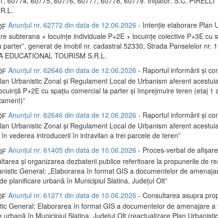
, 60774, 60775, 60776, 60777, 60778, 60779. Inițiator: S.C. PIRELL
R.L.
Anunțul nr. 62772 din data de 12.06.2026
- Intenție elaborare Plan U
re subterana + locuințe individuale P+2E + locuințe colective P+3E cu s
 parter”, generat de imobil nr. cadastral 52330, Strada Panselelor nr. 19.
A EDUCATIONAL TOURISM S.R.L.
Anunțul nr. 62646 din data de 12.06.2026
- Raportul informării și con
 Plan Urbanistic Zonal și Regulament Local de Urbanism aferent acestui
locuință P+2E cu spațiu comercial la parter și împrejmuire teren (etaj 1
rtament)”
Anunțul nr. 62646 din data de 12.06.2026
- Raportul informării și con
 Plan Urbanistic Zonal și Regulament Local de Urbanism aferent acestui
 în vederea introducerii în intravilan a trei parcele de teren”
Anunțul nr. 61405 din data de 10.06.2026
- Proces-verbal de afișare
ltarea și organizarea dezbaterii publice referitoare la propunerile de re
anistic General: „Elaborarea în format GIS a documentelor de amenaja
și de planificare urbană în Municipiul Slatina, Județul Olt”
Anunțul nr. 61271 din data de 10.06.2026
- Consultarea asupra prop
tic General: Elaborarea în format GIS a documentelor de amenajare a ter
e urbană în Municipiul Slatina, Județul Olt (reactualizare Plan Urbanisti