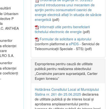
privind introducerea unui mecanism de
sultării
sprijin pentru consumatorii casnici de
 de Urbanism
energie electrică aflați în situația de sărăcie
lective P
energetică
(pdf)
da
Informații utile pentru beneficiarii
: S.C. ANTHEA
tichetului electronic de energie
(pdf)
Formular de solicitare a ajutorului
unerilor
(conform platformei a
ePIDS
- Serviciul de
a eficienței
Telecomunicații Speciale - STS) (pdf)
icare
 ALRO S.A.
unerilor
Exproprierea pentru cauză de utilitate
a eficienței
publică pentru realizarea obiectivului
 coeficienți
„Construire parcare supraetajată, Cartier
.
Eugen Ionescu”
Hotărârea Consiliului Local al Municipiului
Slatina nr. 261 din 25.06.2025
declararea
de utilitate publică și de interes local și
aprobarea amplasamentului pentru
lucrarea de utilitate publică de interes local