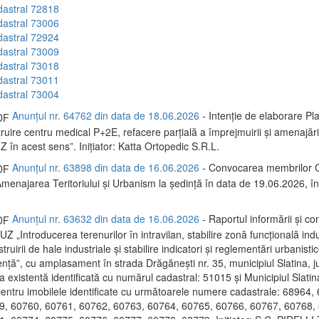
dastral 72818
dastral 73006
dastral 72924
dastral 73009
dastral 73018
dastral 73011
dastral 73004
Anunțul nr. 64762 din data de 18.06.2026
- Intenție de elaborare Pl
uire centru medical P+2E, refacere parțială a împrejmuirii și amenajări 
 în acest sens”. Inițiator: Katta Ortopedic S.R.L.
Anunțul nr. 63898 din data de 16.06.2026
- Convocarea membrilor C
menajarea Teritoriului și Urbanism la ședință în data de 19.06.2026, 
Anunțul nr. 63632 din data de 16.06.2026
- Raportul informării și con
PUZ „Introducerea terenurilor în intravilan, stabilire zonă funcțională indu
ruirii de hale industriale și stabilire indicatori și reglementări urbanisti
ență”, cu amplasament în strada Drăgănești nr. 35, municipiul Slatina, ju
a existentă identificată cu numărul cadastral: 51015 și Municipiul Slatina
 pentru imobilele identificate cu următoarele numere cadastrale: 68964,
9, 60760, 60761, 60762, 60763, 60764, 60765, 60766, 60767, 60768,