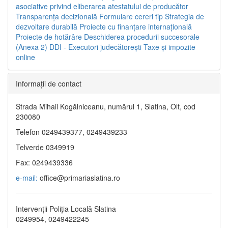
asociative privind eliberarea atestatului de producător
Transparenţa decizională
Formulare cereri tip
Strategia de
dezvoltare durabilă
Proiecte cu finanţare internaţională
Proiecte de hotărâre
Deschiderea procedurii succesorale
(Anexa 2)
DDI - Executori judecătorești
Taxe şi impozite
online
Informaţii de contact
Strada Mihail Kogălniceanu, numărul 1, Slatina, Olt, cod
230080
Telefon 0249439377, 0249439233
Telverde 0349919
Fax: 0249439336
e-mail:
office@primariaslatina.ro
Intervenții Poliția Locală Slatina
0249954, 0249422245