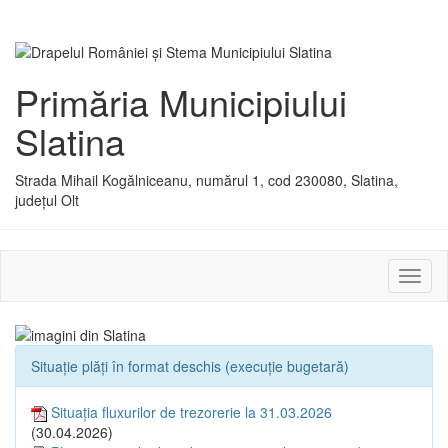
Primăria Municipiului
Slatina
Strada Mihail Kogălniceanu, numărul 1, cod 230080, Slatina,
județul Olt
Activ
sau
dezac
meniu
Situație plăți în format deschis (execuție bugetară)
Situația fluxurilor de trezorerie la 31.03.2026
(30.04.2026)