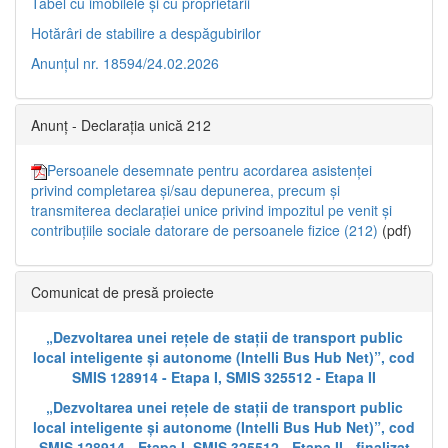
Tabel cu imobilele și cu proprietarii
Hotărâri de stabilire a despăgubirilor
Anunțul nr. 18594/24.02.2026
Anunț - Declarația unică 212
Persoanele desemnate pentru acordarea asistenței
privind completarea și/sau depunerea, precum și
transmiterea declarației unice privind impozitul pe venit și
contribuțiile sociale datorare de persoanele fizice (212)
(pdf)
Comunicat de presă proiecte
„Dezvoltarea unei rețele de stații de transport public
local inteligente și autonome (Intelli Bus Hub Net)”, cod
SMIS 128914 - Etapa I, SMIS 325512 - Etapa II
„Dezvoltarea unei rețele de stații de transport public
local inteligente și autonome (Intelli Bus Hub Net)”, cod
SMIS 128914 - Etapa I, SMIS 325512 - Etapa II - finalizat