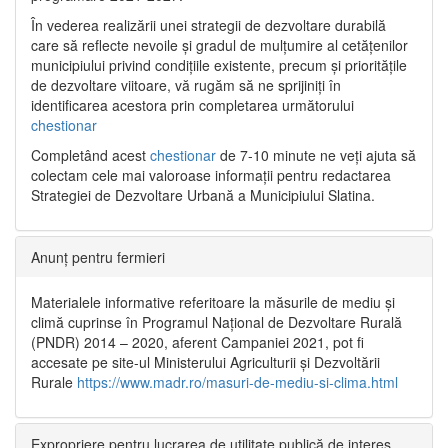
În vederea realizării unei strategii de dezvoltare durabilă
care să reflecte nevoile și gradul de mulțumire al cetățenilor
municipiului privind condițiile existente, precum și prioritățile
de dezvoltare viitoare, vă rugăm să ne sprijiniți în
identificarea acestora prin completarea următorului
chestionar
Completând acest
chestionar
de 7-10 minute ne veți ajuta să
colectam cele mai valoroase informații pentru redactarea
Strategiei de Dezvoltare Urbană a Municipiului Slatina.
Anunț pentru fermieri
Materialele informative referitoare la măsurile de mediu și
climă cuprinse în Programul Național de Dezvoltare Rurală
(PNDR) 2014 – 2020, aferent Campaniei 2021, pot fi
accesate pe site-ul Ministerului Agriculturii și Dezvoltării
Rurale
https://www.madr.ro/masuri-de-mediu-si-clima.html
Expropriere pentru lucrarea de utilitate publică de interes