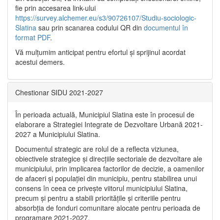
fie prin accesarea link-ului
https://survey.alchemer.eu/s3/90726107/Studiu-sociologic-
Slatina
sau prin scanarea codului QR din
documentul în
format PDF
.
Vă mulţumim anticipat pentru efortul şi sprijinul acordat
acestui demers.
Chestionar SIDU 2021-2027
În perioada actuală, Municipiul Slatina este în procesul de
elaborare a Strategiei Integrate de Dezvoltare Urbană 2021‐
2027 a Municipiului Slatina.
Documentul strategic are rolul de a reflecta viziunea,
obiectivele strategice și direcțiile sectoriale de dezvoltare ale
municipiului, prin implicarea factorilor de decizie, a oamenilor
de afaceri și populației din municipiu, pentru stabilirea unui
consens în ceea ce privește viitorul municipiului Slatina,
precum și pentru a stabili prioritățile și criteriile pentru
absorbția de fonduri comunitare alocate pentru perioada de
programare 2021-2027.