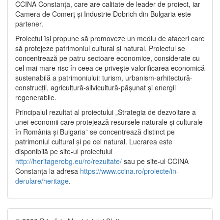
CCINA Constanța, care are calitate de leader de proiect, iar
Camera de Comerț și Industrie Dobrich din Bulgaria este
partener.
Proiectul își propune să promoveze un mediu de afaceri care
să protejeze patrimoniul cultural și natural. Proiectul se
concentrează pe patru sectoare economice, considerate cu
cel mai mare risc în ceea ce privește valorificarea economică
sustenabilă a patrimoniului: turism, urbanism-arhitectură-
construcții, agricultură-silvicultură-pășunat și energii
regenerabile.
Principalul rezultat al proiectului „Strategia de dezvoltare a
unei economii care protejează resursele naturale și culturale
în România și Bulgaria” se concentrează distinct pe
patrimoniul cultural și pe cel natural. Lucrarea este
disponibilă pe site-ul proiectului
http://heritagerobg.eu/ro/rezultate/
sau pe site-ul CCINA
Constanța la adresa
https://www.ccina.ro/proiecte/in-
derulare/heritage
.