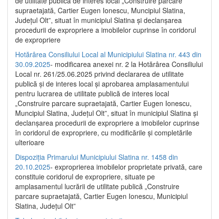
de utilitate publică de interes local „Construire parcare
supraetajată, Cartier Eugen Ionescu, Muncipiul Slatina,
Județul Olt”, situat în municipiul Slatina și declanșarea
procedurii de expropriere a imobilelor cuprinse în coridorul
de expropriere
Hotărârea Consiliului Local al Municipiului Slatina nr. 443 din
30.09.2025
- modificarea anexei nr. 2 la Hotărârea Consiliului
Local nr. 261/25.06.2025 privind declararea de utilitate
publică şi de interes local şi aprobarea amplasamentului
pentru lucrarea de utilitate publică de interes local
„Construire parcare supraetajată, Cartier Eugen Ionescu,
Muncipiul Slatina, Judeţul Olt”, situat în municipiul Slatina şi
declanşarea procedurii de expropriere a imobilelor cuprinse
în coridorul de expropriere, cu modificările şi completările
ulterioare
Dispoziția Primarului Municipiului Slatina nr. 1458 din
20.10.2025
- exproprierea imobilelor proprietate privată, care
constituie coridorul de expropriere, situate pe
amplasamentul lucrării de utilitate publică „Construire
parcare supraetajată, Cartier Eugen Ionescu, Municipiul
Slatina, Județul Olt”