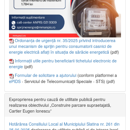
Ordonanța de urgență nr. 35/2025 privind introducerea
unui mecanism de sprijin pentru consumatorii casnici de
energie electrică aflați în situația de sărăcie energetică
(pdf)
Informații utile pentru beneficiarii tichetului electronic de
energie
(pdf)
Formular de solicitare a ajutorului
(conform platformei a
ePIDS
- Serviciul de Telecomunicații Speciale - STS) (pdf)
Exproprierea pentru cauză de utilitate publică pentru
realizarea obiectivului „Construire parcare supraetajată,
Cartier Eugen Ionescu”
Hotărârea Consiliului Local al Municipiului Slatina nr. 261 din
25.06.2025
declararea de utilitate publică și de interes local