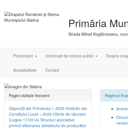
Primăria Muni
Strada Mihail Kogălniceanu, numă
Prezentare
Informații de interes public
Despre ora
Accesibilitate
Contact
Pagini vizitate frecvent
Regimul fina
Dispoziţii ale Primarului > 2026
Hotărâri ale
Anexe 
Consiliului Local > 2026
Oferte de vânzare
Docume
(Legea 17/2014)
Structuri asociative
neram
privind eliberarea atestatului de producător