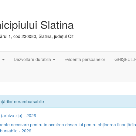
cipiului Slatina
rul 1, cod 230080, Slatina, județul Olt
ș
Dezvoltare durabilă
Evidența persoanelor
GHIȘEUL.
nțărilor nerambursabile
(arhiva zip) - 2026
nte necesare pentru întocmirea dosarului pentru obținerea finanțărilo
bursabile - 2026