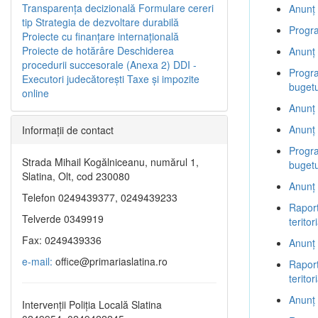
Transparenţa decizională
Formulare cereri
Anunț 
tip
Strategia de dezvoltare durabilă
Progra
Proiecte cu finanţare internaţională
Proiecte de hotărâre
Deschiderea
Anunț 
procedurii succesorale (Anexa 2)
DDI -
Progra
Executori judecătorești
Taxe şi impozite
bugetu
online
Anunț 
Anunț 
Informaţii de contact
Progra
Strada Mihail Kogălniceanu, numărul 1,
bugetu
Slatina, Olt, cod 230080
Anunț 
Telefon 0249439377, 0249439233
Raport
Telverde 0349919
terito
Fax: 0249439336
Anunț 
e-mail:
office@primariaslatina.ro
Raport
terito
Anunț 
Intervenții Poliția Locală Slatina