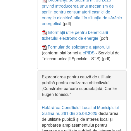
privind introducerea unui mecanism de
sprijin pentru consumatorii casnici de
energie electrică aflați în situația de sărăcie
energetică
(pdf)
Informații utile pentru beneficiarii
tichetului electronic de energie
(pdf)
Formular de solicitare a ajutorului
(conform platformei a
ePIDS
- Serviciul de
Telecomunicații Speciale - STS) (pdf)
Exproprierea pentru cauză de utilitate
publică pentru realizarea obiectivului
„Construire parcare supraetajată, Cartier
Eugen Ionescu”
Hotărârea Consiliului Local al Municipiului
Slatina nr. 261 din 25.06.2025
declararea
de utilitate publică și de interes local și
aprobarea amplasamentului pentru
lucrarea de utilitate publică de interes local