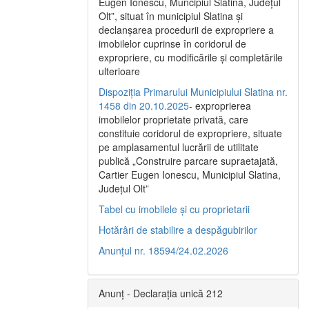
Eugen Ionescu, Muncipiul Slatina, Judeţul
Olt”, situat în municipiul Slatina şi
declanşarea procedurii de expropriere a
imobilelor cuprinse în coridorul de
expropriere, cu modificările şi completările
ulterioare
Dispoziția Primarului Municipiului Slatina nr.
1458 din 20.10.2025
- exproprierea
imobilelor proprietate privată, care
constituie coridorul de expropriere, situate
pe amplasamentul lucrării de utilitate
publică „Construire parcare supraetajată,
Cartier Eugen Ionescu, Municipiul Slatina,
Județul Olt”
Tabel cu imobilele și cu proprietarii
Hotărâri de stabilire a despăgubirilor
Anunțul nr. 18594/24.02.2026
Anunț - Declarația unică 212