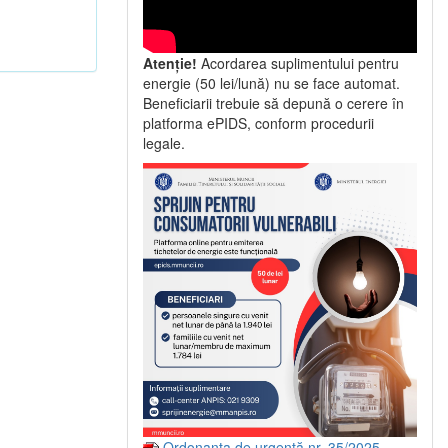
Atenție!
Acordarea suplimentului pentru
energie (50 lei/lună) nu se face automat.
Beneficiarii trebuie să depună o cerere în
platforma ePIDS, conform procedurii
legale.
Ordonanța de urgență nr. 35/2025