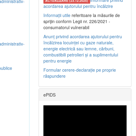
Informare privind
administrativ-
ACTUALIZARE (23.12.2025)
acordarea ajutorului pentru încălzire
Informații utile
referitoare la măsurile de
sprijin conform Legii nr. 226/2021 -
consumatorul vulnerabil
Anunț privind acordarea ajutorului pentru
încălzirea locuinței cu gaze naturale,
administrativ-
energie electrică sau lemne, cărbuni,
combustibili petrolieri și a suplimentului
pentru energie
publice
Formular cerere-declarație pe proprie
răspundere
ePIDS