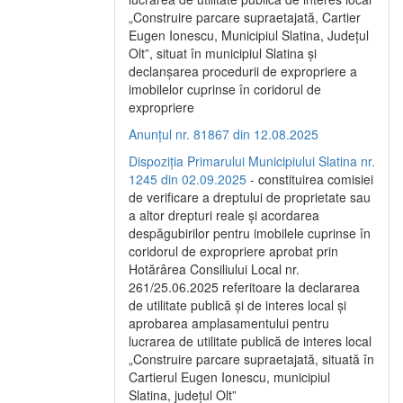
„Construire parcare supraetajată, Cartier
Eugen Ionescu, Municipiul Slatina, Județul
Olt”, situat în municipiul Slatina și
declanșarea procedurii de expropriere a
imobilelor cuprinse în coridorul de
expropriere
Anunțul nr. 81867 din 12.08.2025
Dispoziția Primarului Municipiului Slatina nr.
1245 din 02.09.2025
- constituirea comisiei
de verificare a dreptului de proprietate sau
a altor drepturi reale și acordarea
despăgubirilor pentru imobilele cuprinse în
coridorul de expropriere aprobat prin
Hotărârea Consiliului Local nr.
261/25.06.2025 referitoare la declararea
de utilitate publică și de interes local și
aprobarea amplasamentului pentru
lucrarea de utilitate publică de interes local
„Construire parcare supraetajată, situată în
Cartierul Eugen Ionescu, municipiul
Slatina, județul Olt”