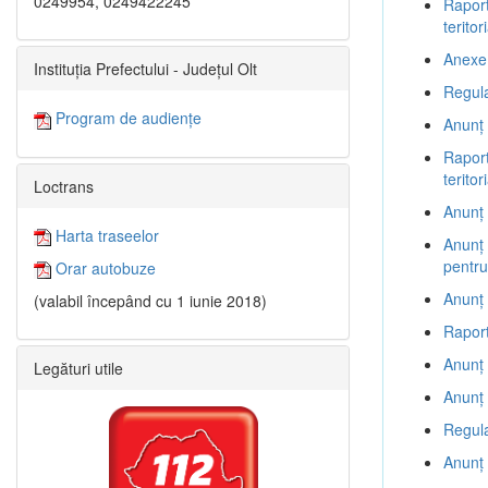
0249954, 0249422245
Raport
terito
Anexe 
Instituția Prefectului - Județul Olt
Regul
Program de audiențe
Anunț 
Raport
terito
Loctrans
Anunț 
Harta traseelor
Anunț 
pentru
Orar autobuze
Anunț 
(valabil începând cu 1 iunie 2018)
Raport
Anunț 
Legături utile
Anunț 
Regul
Anunț 