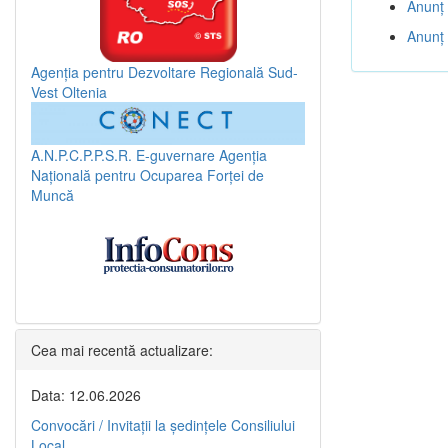
Anunț 
Anunț 
Agenția pentru Dezvoltare Regională Sud-
Vest Oltenia
A.N.P.C.P.P.S.R.
E-guvernare
Agenția
Națională pentru Ocuparea Forței de
Muncă
Cea mai recentă actualizare:
Data: 12.06.2026
Convocări / Invitaţii la şedinţele Consiliului
Local