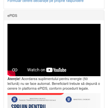
Formular cerere-declarație pe proprie răspundere
ePIDS
Atenție!
Acordarea suplimentului pentru energie (50
lei/lună) nu se face automat. Beneficiarii trebuie să depună o
cerere în platforma ePIDS, conform procedurii legale.