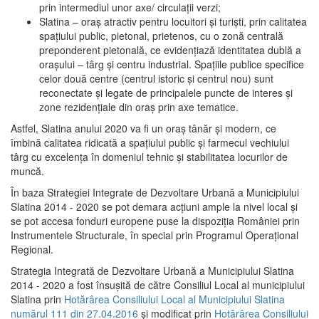
prin intermediul unor axe/ circulații verzi;
Slatina – oraş atractiv pentru locuitori şi turişti, prin calitatea
spaţiului public, pietonal, prietenos, cu o zonă centrală
preponderent pietonală, ce evidenţiază identitatea dublă a
oraşului – târg şi centru industrial. Spaţiile publice specifice
celor două centre (centrul istoric şi centrul nou) sunt
reconectate şi legate de principalele puncte de interes şi
zone rezidenţiale din oraş prin axe tematice.
Astfel, Slatina anului 2020 va fi un oraş tânăr şi modern, ce
îmbină calitatea ridicată a spaţiului public şi farmecul vechiului
târg cu excelenţa în domeniul tehnic şi stabilitatea locurilor de
muncă.
În baza Strategiei Integrate de Dezvoltare Urbană a Municipiului
Slatina 2014 - 2020 se pot demara acţiuni ample la nivel local şi
se pot accesa fonduri europene puse la dispoziţia României prin
Instrumentele Structurale, în special prin Programul Operațional
Regional.
Strategia Integrată de Dezvoltare Urbană a Municipiului Slatina
2014 - 2020 a fost însuşită de către Consiliul Local al municipiului
Slatina prin
Hotărârea Consiliului Local al Municipiului Slatina
numărul 111 din 27.04.2016
și modificat prin
Hotărârea Consiliului