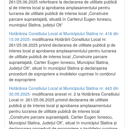
261/25.06.2025 referitoare la declararea de utilitate publică
și de interes local și aprobarea amplasamentului pentru
lucrarea de utilitate publică de interes local „Construire
parcare supraetajată, situată în Cartierul Eugen Ionescu,
municipiul Slatina, județul Olt”
Hotărârea Consiliului Local al Municipiului Slatina nr. 416 din
15.09.2025
- modificarea Hotărârii Consiliului Local nr.
261/25.06.2025 privind declararea de utilitate publică și de
interes local și aprobarea amplasamentului pentru lucrarea
de utilitate publică de interes local „Construire parcare
supraetajată, Cartier Eugen Ionescu, Muncipiul Slatina,
Județul Olt”, situat în municipiul Slatina și declanșarea
procedurii de expropriere a imobilelor cuprinse în coridorul
de expropriere
Hotărârea Consiliului Local al Municipiului Slatina nr. 443 din
30.09.2025
- modificarea anexei nr. 2 la Hotărârea Consiliului
Local nr. 261/25.06.2025 privind declararea de utilitate
publică şi de interes local şi aprobarea amplasamentului
pentru lucrarea de utilitate publică de interes local
„Construire parcare supraetajată, Cartier Eugen Ionescu,
Muncipiul Slatina, Judeţul Olt”, situat în municipiul Slatina şi
declanşarea procedurii de expropriere a imobilelor cuprinse