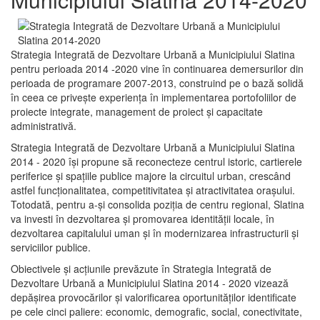
Strategia Integrată de Dezvoltare Urbană a Municipiului Slatina
pentru perioada 2014 -2020 vine în continuarea demersurilor din
perioada de programare 2007-2013, construind pe o bază solidă
în ceea ce priveşte experienţa în implementarea portofoliilor de
proiecte integrate, management de proiect și capacitate
administrativă.
Strategia Integrată de Dezvoltare Urbană a Municipiului Slatina
2014 - 2020 își propune să reconecteze centrul istoric, cartierele
periferice şi spaţiile publice majore la circuitul urban, crescând
astfel funcţionalitatea, competitivitatea şi atractivitatea oraşului.
Totodată, pentru a-şi consolida poziţia de centru regional, Slatina
va investi în dezvoltarea şi promovarea identităţii locale, în
dezvoltarea capitalului uman şi în modernizarea infrastructurii şi
serviciilor publice.
Obiectivele şi acţiunile prevăzute în Strategia Integrată de
Dezvoltare Urbană a Municipiului Slatina 2014 - 2020 vizează
depășirea provocărilor şi valorificarea oportunităţilor identificate
pe cele cinci paliere: economic, demografic, social, conectivitate,