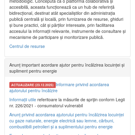
metodologic. Concepută ca o platformă colaborativă și
accesibilă, aceasta funcționează ca un hub de referință
bidirecțional, destinat atât specialiștilor din administrația
publică centrală și locală, prin furnizarea de resurse, ghiduri
și bune practici, cât și părților interesate, prin facilitarea
accesului la informații relevante, instrumente de consultare și
mecanisme de participare și monitorizare publică.
Centrul de resurse
Anunț important acordare ajutor pentru încălzirea locuinței și
supliment pentru energie
Informare privind acordarea
ACTUALIZARE (23.12.2025)
ajutorului pentru încălzire
Informații utile
referitoare la măsurile de sprijin conform Legii
nr. 226/2021 - consumatorul vulnerabil
Anunț privind acordarea ajutorului pentru încălzirea locuinței
cu gaze naturale, energie electrică sau lemne, cărbuni,
combustibili petrolieri și a suplimentului pentru energie