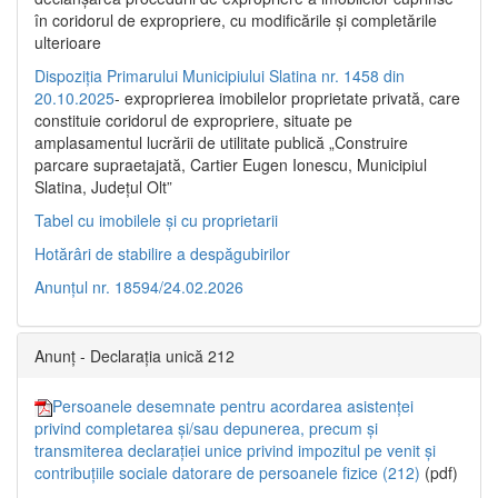
în coridorul de expropriere, cu modificările şi completările
ulterioare
Dispoziția Primarului Municipiului Slatina nr. 1458 din
20.10.2025
- exproprierea imobilelor proprietate privată, care
constituie coridorul de expropriere, situate pe
amplasamentul lucrării de utilitate publică „Construire
parcare supraetajată, Cartier Eugen Ionescu, Municipiul
Slatina, Județul Olt”
Tabel cu imobilele și cu proprietarii
Hotărâri de stabilire a despăgubirilor
Anunțul nr. 18594/24.02.2026
Anunț - Declarația unică 212
Persoanele desemnate pentru acordarea asistenței
privind completarea și/sau depunerea, precum și
transmiterea declarației unice privind impozitul pe venit și
contribuțiile sociale datorare de persoanele fizice (212)
(pdf)