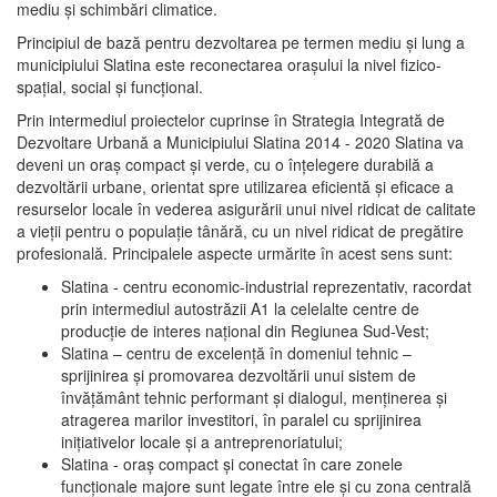
mediu şi schimbări climatice.
Principiul de bază pentru dezvoltarea pe termen mediu şi lung a
municipiului Slatina este reconectarea oraşului la nivel fizico-
spaţial, social şi funcţional.
Prin intermediul proiectelor cuprinse în Strategia Integrată de
Dezvoltare Urbană a Municipiului Slatina 2014 - 2020 Slatina va
deveni un oraş compact şi verde, cu o înţelegere durabilă a
dezvoltării urbane, orientat spre utilizarea eficientă şi eficace a
resurselor locale în vederea asigurării unui nivel ridicat de calitate
a vieţii pentru o populaţie tânără, cu un nivel ridicat de pregătire
profesională. Principalele aspecte urmărite în acest sens sunt:
Slatina - centru economic-industrial reprezentativ, racordat
prin intermediul autostrăzii A1 la celelalte centre de
producţie de interes naţional din Regiunea Sud-Vest;
Slatina – centru de excelenţă în domeniul tehnic –
sprijinirea şi promovarea dezvoltării unui sistem de
învăţământ tehnic performant şi dialogul, menţinerea şi
atragerea marilor investitori, în paralel cu sprijinirea
iniţiativelor locale şi a antreprenoriatului;
Slatina - oraş compact şi conectat în care zonele
funcţionale majore sunt legate între ele şi cu zona centrală