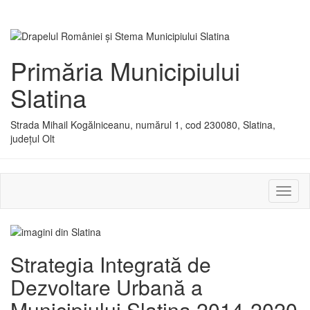
Primăria Municipiului
Slatina
Strada Mihail Kogălniceanu, numărul 1, cod 230080, Slatina,
județul Olt
Activ
sau
dezac
meniu
Strategia Integrată de
Dezvoltare Urbană a
Municipiului Slatina 2014-2020