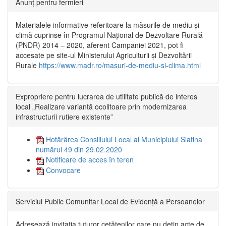
Anunț pentru fermieri
Materialele informative referitoare la măsurile de mediu și
climă cuprinse în Programul Național de Dezvoltare Rurală
(PNDR) 2014 – 2020, aferent Campaniei 2021, pot fi
accesate pe site-ul Ministerului Agriculturii și Dezvoltării
Rurale
https://www.madr.ro/masuri-de-mediu-si-clima.html
Expropriere pentru lucrarea de utilitate publică de interes
local „Realizare variantă ocolitoare prin modernizarea
infrastructurii rutiere existente”
Hotărârea Consiliului Local al Municipiului Slatina
numărul 49 din 29.02.2020
Notificare de acces în teren
Convocare
Serviciul Public Comunitar Local de Evidență a Persoanelor
Adresează invitația tuturor cetățenilor care nu dețin acte de