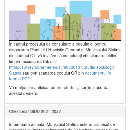
În cadrul procesului de consultare a populaţiei pentru
elaborarea Planului Urbanistic General al Municipiului Slatina
din Județul Olt, vă invităm să completați chestionarul online,
fie prin accesarea link-ului
https://survey.alchemer.eu/s3/90726107/Studiu-sociologic-
Slatina
sau prin scanarea codului QR din
documentul în
format PDF
.
Vă mulţumim anticipat pentru efortul şi sprijinul acordat
acestui demers.
Chestionar SIDU 2021-2027
În perioada actuală, Municipiul Slatina este în procesul de
elaborare a Strategiei Integrate de Dezvoltare Urbană 2021‐