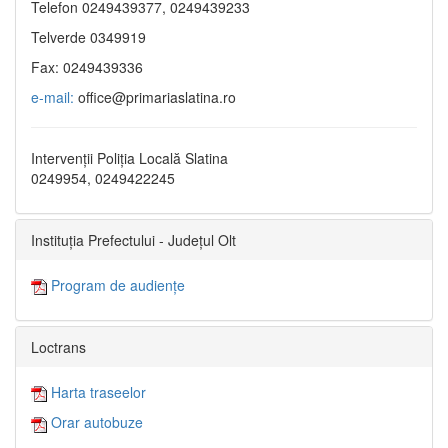
Telefon 0249439377, 0249439233
Telverde 0349919
Fax: 0249439336
e-mail:
office@primariaslatina.ro
Intervenții Poliția Locală Slatina
0249954, 0249422245
Instituția Prefectului - Județul Olt
Program de audiențe
Loctrans
Harta traseelor
Orar autobuze