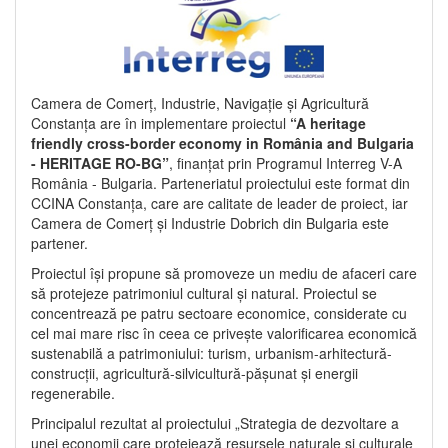
Camera de Comerț, Industrie, Navigație și Agricultură
Constanța are în implementare proiectul
“A heritage
friendly cross-border economy in România and Bulgaria
- HERITAGE RO-BG”
, finanțat prin Programul Interreg V-A
România - Bulgaria. Parteneriatul proiectului este format din
CCINA Constanța, care are calitate de leader de proiect, iar
Camera de Comerț și Industrie Dobrich din Bulgaria este
partener.
Proiectul își propune să promoveze un mediu de afaceri care
să protejeze patrimoniul cultural și natural. Proiectul se
concentrează pe patru sectoare economice, considerate cu
cel mai mare risc în ceea ce privește valorificarea economică
sustenabilă a patrimoniului: turism, urbanism-arhitectură-
construcții, agricultură-silvicultură-pășunat și energii
regenerabile.
Principalul rezultat al proiectului „Strategia de dezvoltare a
unei economii care protejează resursele naturale și culturale