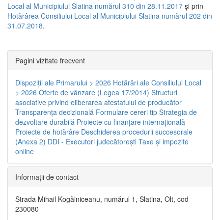
Local al Municipiului Slatina numărul 310 din 28.11.2017
și prin
Hotărârea Consiliului Local al Municipiului Slatina numărul 202 din
31.07.2018
.
Pagini vizitate frecvent
Dispoziţii ale Primarului > 2026
Hotărâri ale Consiliului Local
> 2026
Oferte de vânzare (Legea 17/2014)
Structuri
asociative privind eliberarea atestatului de producător
Transparenţa decizională
Formulare cereri tip
Strategia de
dezvoltare durabilă
Proiecte cu finanţare internaţională
Proiecte de hotărâre
Deschiderea procedurii succesorale
(Anexa 2)
DDI - Executori judecătorești
Taxe şi impozite
online
Informaţii de contact
Strada Mihail Kogălniceanu, numărul 1, Slatina, Olt, cod
230080