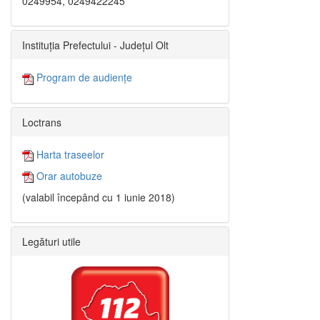
0249954, 0249422245
Instituția Prefectului - Județul Olt
Program de audiențe
Loctrans
Harta traseelor
Orar autobuze
(valabil începând cu 1 iunie 2018)
Legături utile