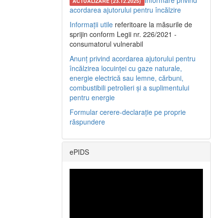
Informare privind
ACTUALIZARE (23.12.2025)
acordarea ajutorului pentru încălzire
Informații utile
referitoare la măsurile de
sprijin conform Legii nr. 226/2021 -
consumatorul vulnerabil
Anunț privind acordarea ajutorului pentru
încălzirea locuinței cu gaze naturale,
energie electrică sau lemne, cărbuni,
combustibili petrolieri și a suplimentului
pentru energie
Formular cerere-declarație pe proprie
răspundere
ePIDS