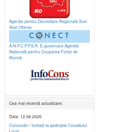
Agenția pentru Dezvoltare Regională Sud-
Vest Oltenia
A.N.P.C.P.P.S.R.
E-guvernare
Agenția
Națională pentru Ocuparea Forței de
Muncă
Cea mai recentă actualizare:
Data: 12.06.2026
Convocări / Invitaţii la şedinţele Consiliului
Local