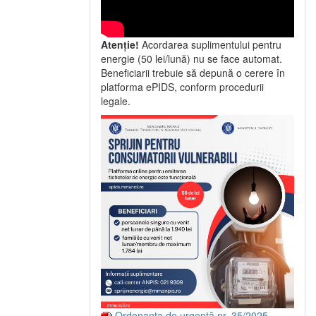
Atenție!
Acordarea suplimentului pentru
energie (50 lei/lună) nu se face automat.
Beneficiarii trebuie să depună o cerere în
platforma ePIDS, conform procedurii
legale.
Ordonanța de urgență nr. 35/2025