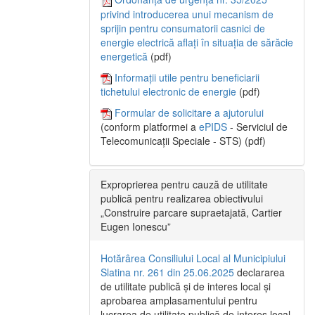
privind introducerea unui mecanism de
sprijin pentru consumatorii casnici de
energie electrică aflați în situația de sărăcie
energetică
(pdf)
Informații utile pentru beneficiarii
tichetului electronic de energie
(pdf)
Formular de solicitare a ajutorului
(conform platformei a
ePIDS
- Serviciul de
Telecomunicații Speciale - STS) (pdf)
Exproprierea pentru cauză de utilitate
publică pentru realizarea obiectivului
„Construire parcare supraetajată, Cartier
Eugen Ionescu”
Hotărârea Consiliului Local al Municipiului
Slatina nr. 261 din 25.06.2025
declararea
de utilitate publică și de interes local și
aprobarea amplasamentului pentru
lucrarea de utilitate publică de interes local