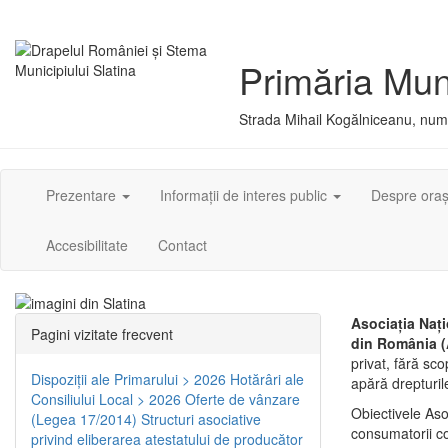
Primăria Muni
Strada Mihail Kogălniceanu, numă
Prezentare
Informații de interes public
Despre ora
Accesibilitate
Contact
Asociaţia Naţi
Pagini vizitate frecvent
din România (
privat, fără sco
Dispoziţii ale Primarului > 2026
Hotărâri ale
apără drepturil
Consiliului Local > 2026
Oferte de vânzare
Obiectivele Asoc
(Legea 17/2014)
Structuri asociative
consumatorii co
privind eliberarea atestatului de producător