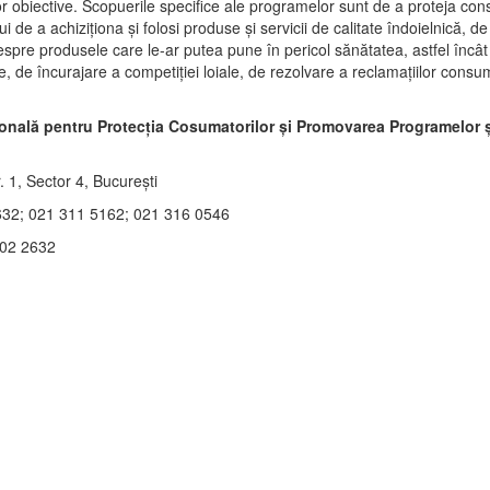
tor obiective. Scopuerile specifice ale programelor sunt de a proteja con
ui de a achiziţiona şi folosi produse şi servicii de calitate îndoielnică, d
spre produsele care le-ar putea pune în pericol sănătatea, astfel încât
e, de încurajare a competiţiei loiale, de rezolvare a reclamaţiilor consum
onală pentru Protecţia Cosumatorilor şi Promovarea Programelor şi
. 1, Sector 4, Bucureşti
632; 021 311 5162; 021 316 0546
402 2632