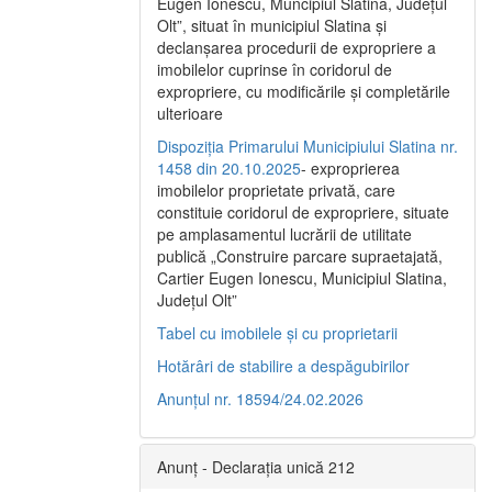
Eugen Ionescu, Muncipiul Slatina, Judeţul
Olt”, situat în municipiul Slatina şi
declanşarea procedurii de expropriere a
imobilelor cuprinse în coridorul de
expropriere, cu modificările şi completările
ulterioare
Dispoziția Primarului Municipiului Slatina nr.
1458 din 20.10.2025
- exproprierea
imobilelor proprietate privată, care
constituie coridorul de expropriere, situate
pe amplasamentul lucrării de utilitate
publică „Construire parcare supraetajată,
Cartier Eugen Ionescu, Municipiul Slatina,
Județul Olt”
Tabel cu imobilele și cu proprietarii
Hotărâri de stabilire a despăgubirilor
Anunțul nr. 18594/24.02.2026
Anunț - Declarația unică 212