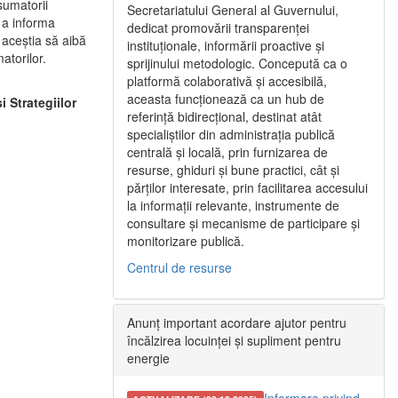
sumatorii
Secretariatului General al Guvernului,
e a informa
dedicat promovării transparenței
 aceştia să aibă
instituționale, informării proactive și
atorilor.
sprijinului metodologic. Concepută ca o
platformă colaborativă și accesibilă,
aceasta funcționează ca un hub de
 Strategiilor
referință bidirecțional, destinat atât
specialiștilor din administrația publică
centrală și locală, prin furnizarea de
resurse, ghiduri și bune practici, cât și
părților interesate, prin facilitarea accesului
la informații relevante, instrumente de
consultare și mecanisme de participare și
monitorizare publică.
Centrul de resurse
Anunț important acordare ajutor pentru
încălzirea locuinței și supliment pentru
energie