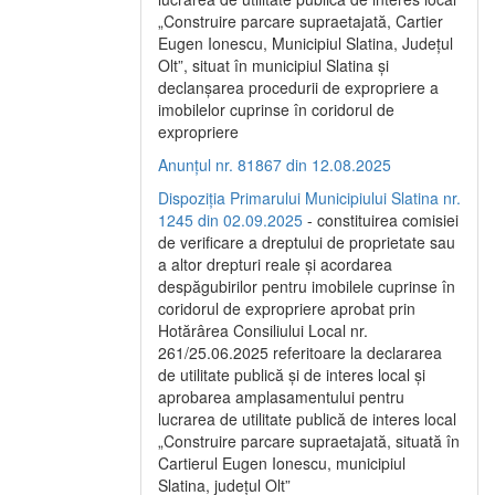
„Construire parcare supraetajată, Cartier
Eugen Ionescu, Municipiul Slatina, Județul
Olt”, situat în municipiul Slatina și
declanșarea procedurii de expropriere a
imobilelor cuprinse în coridorul de
expropriere
Anunțul nr. 81867 din 12.08.2025
Dispoziția Primarului Municipiului Slatina nr.
1245 din 02.09.2025
- constituirea comisiei
de verificare a dreptului de proprietate sau
a altor drepturi reale și acordarea
despăgubirilor pentru imobilele cuprinse în
coridorul de expropriere aprobat prin
Hotărârea Consiliului Local nr.
261/25.06.2025 referitoare la declararea
de utilitate publică și de interes local și
aprobarea amplasamentului pentru
lucrarea de utilitate publică de interes local
„Construire parcare supraetajată, situată în
Cartierul Eugen Ionescu, municipiul
Slatina, județul Olt”