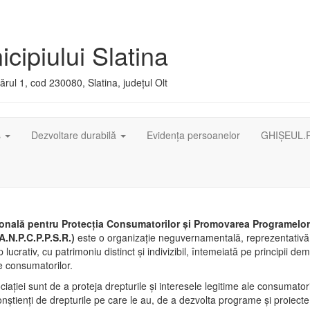
cipiului Slatina
rul 1, cod 230080, Slatina, județul Olt
ș
Dezvoltare durabilă
Evidența persoanelor
GHIȘEUL.
onală pentru Protecţia Consumatorilor şi Promovarea Programelor ş
A.N.P.C.P.P.S.R.)
este o organizaţie neguvernamentală, reprezentativă
p lucrativ, cu patrimoniu distinct şi indivizibil, întemeiată pe principii de
e consumatorilor.
iaţiei sunt de a proteja drepturile şi interesele legitime ale consumatori
nştienţi de drepturile pe care le au, de a dezvolta programe şi proiecte