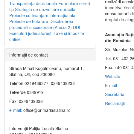
realizării aces
Transparenţa decizională
Formulare cereri
împotriva riscul
tip
Strategia de dezvoltare durabilă
consumatorii de
Proiecte cu finanţare internaţională
dreptul de aleg
Proiecte de hotărâre
Deschiderea
procedurii succesorale (Anexa 2)
DDI -
Executori judecătorești
Taxe şi impozite
Asociaţia Naţi
online
din România
Str. Muzelor, Nr
Informaţii de contact
Tel. 031 402 2
Fax. +40 031 
Strada Mihail Kogălniceanu, numărul 1,
Slatina, Olt, cod 230080
Website
Telefon 0249439377, 0249439233
E-mail
Telverde 0349919
Secretariat
Fax: 0249439336
Reclamaţii
e-mail:
office@primariaslatina.ro
Intervenții Poliția Locală Slatina