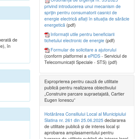
privind introducerea unui mecanism de
sprijin pentru consumatorii casnici de
energie electrică aflați în situația de sărăcie
energetică
(pdf)
.
Informații utile pentru beneficiarii
berată de
tichetului electronic de energie
(pdf)
e), în
Formular de solicitare a ajutorului
(conform platformei a
ePIDS
- Serviciul de
Telecomunicații Speciale - STS) (pdf)
Exproprierea pentru cauză de utilitate
publică pentru realizarea obiectivului
„Construire parcare supraetajată, Cartier
Eugen Ionescu”
Hotărârea Consiliului Local al Municipiului
Slatina nr. 261 din 25.06.2025
declararea
de utilitate publică și de interes local și
aprobarea amplasamentului pentru
lucrarea de utilitate publică de interes local