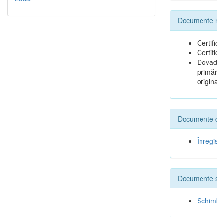
Documente ne
Certif
Certif
Dovada
primăr
origina
Documente de
Înregi
Documente s
Schim