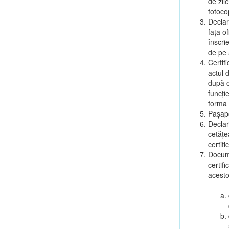
de zil
fotoco
Declar
fața o
înscri
de pe a
Certif
actul d
după ca
funcție
forma 
Pașapo
Declar
cetățe
certif
Docume
certifi
acesto