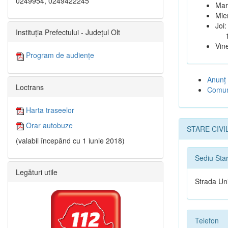
0249954, 0249422245
Marț
Mie
Joi:
Instituția Prefectului - Județul Olt
12:
Vine
Program de audiențe
Anunţ
Loctrans
Comune
Harta traseelor
Orar autobuze
STARE CIVI
(valabil începând cu 1 iunie 2018)
Sediu Star
Legături utile
Strada Uni
Telefon