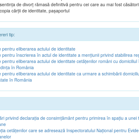
sentința de divorț rămasă definitivă pentru cei care au mai fost căsătoriț
copia cărții de identitate, pașaportul
eri tip:
 pentru eliberarea actului de identitate
 pentru înscrierea în actul de identitate a menţiunii privind stabilirea re
 pentru eliberarea actului de identitate cetăţenilor români cu domiciliul 
edinţa în România
 pentru eliberarea actului de identitate ca urmare a schimbării domiciliu
ătate în România
ări privind declaraţia de consimţământ pentru primirea în spaţiu a unei 
ane
nţia cetăţenilor care se adresează Inspectoratului Naţional pentru Evid
anelor