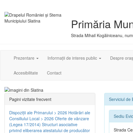
Primăria Muni
Strada Mihail Kogălniceanu, numă
Prezentare
Informații de interes public
Despre ora
Accesibilitate
Contact
Pagini vizitate frecvent
Serviciul de
Dispoziţii ale Primarului > 2026
Hotărâri ale
Sediu Evi
Consiliului Local > 2026
Oferte de vânzare
(Legea 17/2014)
Structuri asociative
Strada Cen
privind eliberarea atestatului de producător