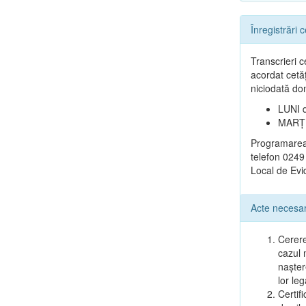
Înregistrări c
Transcrieri c
acordat cetă
niciodată do
LUNI d
MARȚI 
Programarea,
telefon 0249
Local de Evid
Acte necesa
Cerere
cazul 
nașter
lor leg
Certif