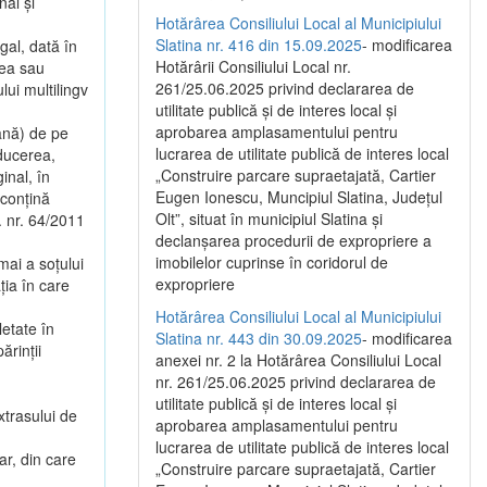
nal și
Hotărârea Consiliului Local al Municipiului
Slatina nr. 416 din 15.09.2025
- modificarea
gal, dată în
Hotărârii Consiliului Local nr.
rea sau
261/25.06.2025 privind declararea de
lui multilingv
utilitate publică și de interes local și
aprobarea amplasamentului pentru
mână) de pe
lucrarea de utilitate publică de interes local
aducerea,
„Construire parcare supraetajată, Cartier
ginal, în
Eugen Ionescu, Muncipiul Slatina, Județul
 conțină
Olt”, situat în municipiul Slatina și
. nr. 64/2011
declanșarea procedurii de expropriere a
imobilelor cuprinse în coridorul de
mai a soțului
expropriere
ția în care
Hotărârea Consiliului Local al Municipiului
etate în
Slatina nr. 443 din 30.09.2025
- modificarea
ărinții
anexei nr. 2 la Hotărârea Consiliului Local
nr. 261/25.06.2025 privind declararea de
utilitate publică şi de interes local şi
extrasului de
aprobarea amplasamentului pentru
lucrarea de utilitate publică de interes local
ar, din care
„Construire parcare supraetajată, Cartier