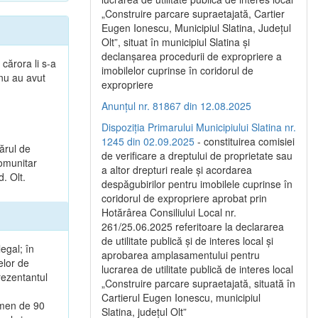
„Construire parcare supraetajată, Cartier
Eugen Ionescu, Municipiul Slatina, Județul
Olt”, situat în municipiul Slatina și
declanșarea procedurii de expropriere a
 cărora li s-a
imobilelor cuprinse în coridorul de
 nu au avut
expropriere
Anunțul nr. 81867 din 12.08.2025
Dispoziția Primarului Municipiului Slatina nr.
1245 din 02.09.2025
- constituirea comisiei
ărul de
de verificare a dreptului de proprietate sau
Comunitar
a altor drepturi reale și acordarea
d. Olt.
despăgubirilor pentru imobilele cuprinse în
coridorul de expropriere aprobat prin
Hotărârea Consiliului Local nr.
261/25.06.2025 referitoare la declararea
de utilitate publică și de interes local și
egal; în
aprobarea amplasamentului pentru
elor de
lucrarea de utilitate publică de interes local
rezentantul
„Construire parcare supraetajată, situată în
Cartierul Eugen Ionescu, municipiul
rmen de 90
Slatina, județul Olt”