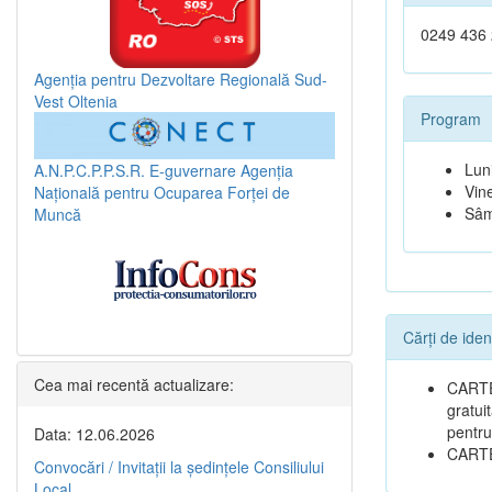
0249 436
Agenția pentru Dezvoltare Regională Sud-
Vest Oltenia
Program
Lun
A.N.P.C.P.P.S.R.
E-guvernare
Agenția
Vine
Națională pentru Ocuparea Forței de
Sâm
Muncă
Cărți de iden
Cea mai recentă actualizare:
CARTE 
gratui
pentru
Data: 12.06.2026
CARTE
Convocări / Invitaţii la şedinţele Consiliului
Local