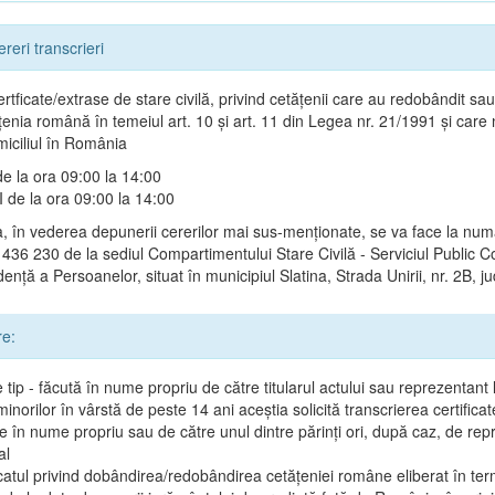
ereri transcrieri
ertficate/extrase de stare civilă, privind cetățenii care au redobândit sau
țenia română în temeiul art. 10 și art. 11 din Legea nr. 21/1991 și care
miciliul în România
e la ora 09:00 la 14:00
de la ora 09:00 la 14:00
 în vederea depunerii cererilor mai sus-menționate, se va face la num
 436 230 de la sediul Compartimentului Stare Civilă - Serviciul Public 
ență a Persoanelor, situat în municipiul Slatina, Strada Unirii, nr. 2B, ju
re:
 tip - făcută în nume propriu de către titularul actului sau reprezentant l
minorilor în vârstă de peste 14 ani aceștia solicită transcrierea certificat
e în nume propriu sau de către unul dintre părinți ori, după caz, de rep
al
icatul privind dobândirea/redobândirea cetățeniei române eliberat în te