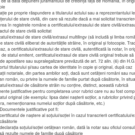
e de la data depunerii jurământului de credință față de România, în origi
pie
ație pe proprie răspundere a titularului actului sau a reprezentantului le
fițerului de stare civilă, din care să rezulte dacă a mai solicitat transcrie
erea în registrele române a certificatului/extrasului de stare civilă/extrasu
ctul de stare civilă solicitat
icatul/extrasul de stare civilă/extrasul multilingv (să includă și limba ro
e stare civilă eliberat de autoritățile străine, în original și fotocopie. Tr
z, a certificatului/extrasului de stare civilă, autentificată la notar, în ori
 de statul emitent, certificatul/extrasul de stare civilă original trebuie să
de apostilare sau supralegalizare prevăzută de art. 72 alin. (6) din H.G
rtul titularului și/sau cartea de identitate în copie și original, după caz
ații notariale, din partea ambilor soți, dacă sunt cetățeni români sau nu
an român, cu privire la numele de familie purtat după căsătorie, în situa
icatul/extrasul de căsătorie străin nu conține, distinct, această rubrică
nte justificative pentru completarea unor rubrici care nu au fost compl
catul original (de exemplu: lipsa datei nașterii soților, a rubricilor privind p
ra, nemenționarea numelui soților după căsătorie, etc.)
Documentele justificative pot fi:
certificatul de naștere al soțului/soției în cazul transcrierii certificatului/
căsătorie
declarația soțului/soției cetățean român, dată la notar sau oficiul consul
să rezulte numele de familie după căsătorie