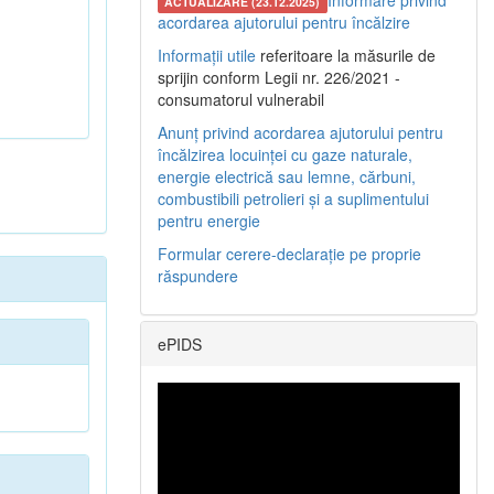
Informare privind
ACTUALIZARE (23.12.2025)
acordarea ajutorului pentru încălzire
Informații utile
referitoare la măsurile de
sprijin conform Legii nr. 226/2021 -
consumatorul vulnerabil
Anunț privind acordarea ajutorului pentru
încălzirea locuinței cu gaze naturale,
energie electrică sau lemne, cărbuni,
combustibili petrolieri și a suplimentului
pentru energie
Formular cerere-declarație pe proprie
răspundere
ePIDS