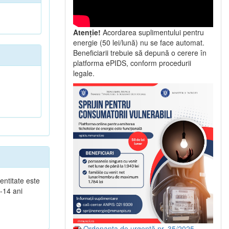
Atenție!
Acordarea suplimentului pentru
energie (50 lei/lună) nu se face automat.
Beneficiarii trebuie să depună o cerere în
platforma ePIDS, conform procedurii
legale.
ntitate este
0-14 ani
Ordonanța de urgență nr. 35/2025