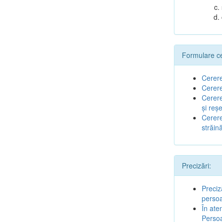
Formulare cer
Cerere
Cerere
Cerere
şi reş
Cerere
străin
Precizări:
Preciz
perso
În ate
Perso