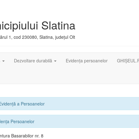
cipiului Slatina
rul 1, cod 230080, Slatina, județul Olt
ș
Dezvoltare durabilă
Evidența persoanelor
GHIȘEUL.
 Evidenţă a Persoanelor
dența Persoanelor
tura Basarabilor nr. 8