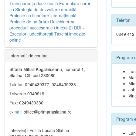
Transparenţa decizională
Formulare cereri
tip
Strategia de dezvoltare durabilă
Proiecte cu finanţare internaţională
Telefon
Proiecte de hotărâre
Deschiderea
procedurii succesorale (Anexa 2)
DDI -
Executori judecătorești
Taxe şi impozite
0249 412
online
Informaţii de contact
Program 
Strada Mihail Kogălniceanu, numărul 1,
Lun
Slatina, Olt, cod 230080
Marț
Mie
Telefon 0249439377, 0249439233
Joi:
Telverde 0349919
Vine
Fax: 0249439336
e-mail:
office@primariaslatina.ro
Program e
Intervenții Poliția Locală Slatina
Lun