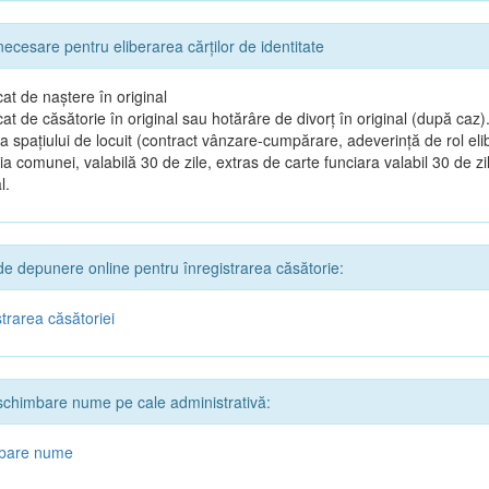
cesare pentru eliberarea cărților de identitate
icat de naștere în original
icat de căsătorie în original sau hotărâre de divorț în original (după caz)
 spațiului de locuit (contract vânzare-cumpărare, adeverință de rol eli
ia comunei, valabilă 30 de zile, extras de carte funciara valabil 30 de zil
l.
 depunere online pentru înregistrarea căsătorie:
strarea căsătoriei
chimbare nume pe cale administrativă:
bare nume