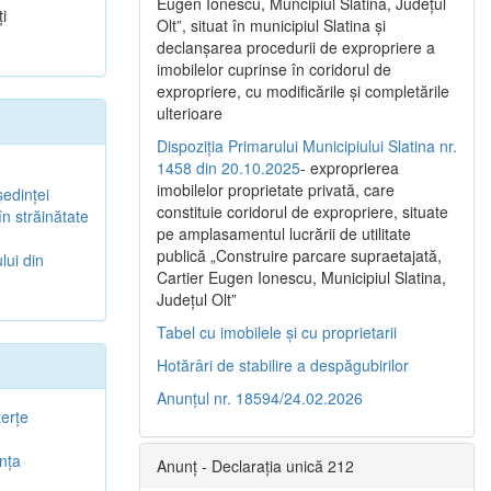
Eugen Ionescu, Muncipiul Slatina, Judeţul
i
Olt”, situat în municipiul Slatina şi
declanşarea procedurii de expropriere a
imobilelor cuprinse în coridorul de
expropriere, cu modificările şi completările
ulterioare
Dispoziția Primarului Municipiului Slatina nr.
1458 din 20.10.2025
- exproprierea
imobilelor proprietate privată, care
şedinţei
constituie coridorul de expropriere, situate
în străinătate
pe amplasamentul lucrării de utilitate
publică „Construire parcare supraetajată,
lui din
Cartier Eugen Ionescu, Municipiul Slatina,
Județul Olt”
Tabel cu imobilele și cu proprietarii
Hotărâri de stabilire a despăgubirilor
Anunțul nr. 18594/24.02.2026
terţe
enţa
Anunț - Declarația unică 212