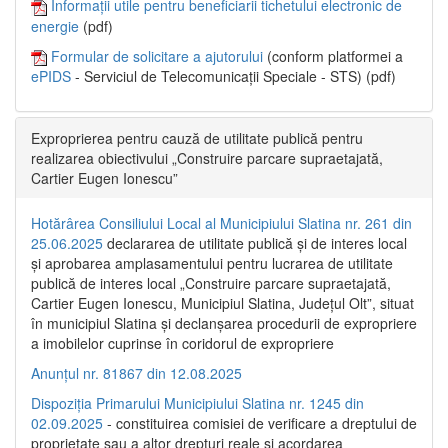
Informații utile pentru beneficiarii tichetului electronic de
energie
(pdf)
Formular de solicitare a ajutorului
(conform platformei a
ePIDS
- Serviciul de Telecomunicații Speciale - STS) (pdf)
Exproprierea pentru cauză de utilitate publică pentru
realizarea obiectivului „Construire parcare supraetajată,
Cartier Eugen Ionescu”
Hotărârea Consiliului Local al Municipiului Slatina nr. 261 din
25.06.2025
declararea de utilitate publică și de interes local
și aprobarea amplasamentului pentru lucrarea de utilitate
publică de interes local „Construire parcare supraetajată,
Cartier Eugen Ionescu, Municipiul Slatina, Județul Olt”, situat
în municipiul Slatina și declanșarea procedurii de expropriere
a imobilelor cuprinse în coridorul de expropriere
Anunțul nr. 81867 din 12.08.2025
Dispoziția Primarului Municipiului Slatina nr. 1245 din
02.09.2025
- constituirea comisiei de verificare a dreptului de
proprietate sau a altor drepturi reale și acordarea