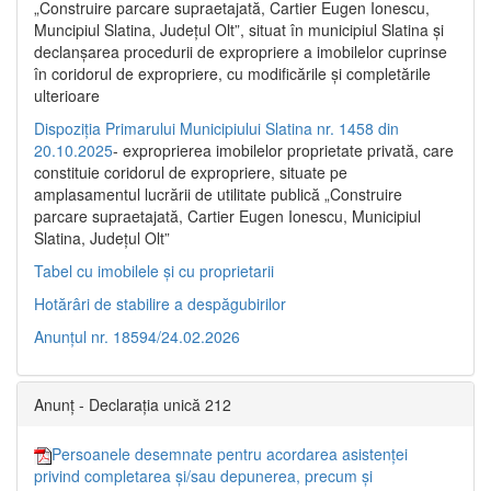
„Construire parcare supraetajată, Cartier Eugen Ionescu,
Muncipiul Slatina, Judeţul Olt”, situat în municipiul Slatina şi
declanşarea procedurii de expropriere a imobilelor cuprinse
în coridorul de expropriere, cu modificările şi completările
ulterioare
Dispoziția Primarului Municipiului Slatina nr. 1458 din
20.10.2025
- exproprierea imobilelor proprietate privată, care
constituie coridorul de expropriere, situate pe
amplasamentul lucrării de utilitate publică „Construire
parcare supraetajată, Cartier Eugen Ionescu, Municipiul
Slatina, Județul Olt”
Tabel cu imobilele și cu proprietarii
Hotărâri de stabilire a despăgubirilor
Anunțul nr. 18594/24.02.2026
Anunț - Declarația unică 212
Persoanele desemnate pentru acordarea asistenței
privind completarea și/sau depunerea, precum și