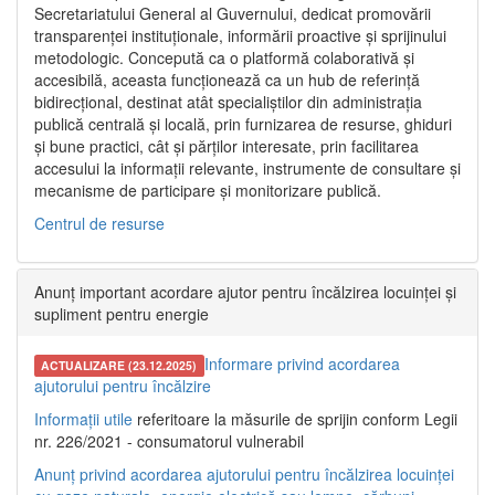
Secretariatului General al Guvernului, dedicat promovării
transparenței instituționale, informării proactive și sprijinului
metodologic. Concepută ca o platformă colaborativă și
accesibilă, aceasta funcționează ca un hub de referință
bidirecțional, destinat atât specialiștilor din administrația
publică centrală și locală, prin furnizarea de resurse, ghiduri
și bune practici, cât și părților interesate, prin facilitarea
accesului la informații relevante, instrumente de consultare și
mecanisme de participare și monitorizare publică.
Centrul de resurse
Anunț important acordare ajutor pentru încălzirea locuinței și
supliment pentru energie
Informare privind acordarea
ACTUALIZARE (23.12.2025)
ajutorului pentru încălzire
Informații utile
referitoare la măsurile de sprijin conform Legii
nr. 226/2021 - consumatorul vulnerabil
Anunț privind acordarea ajutorului pentru încălzirea locuinței