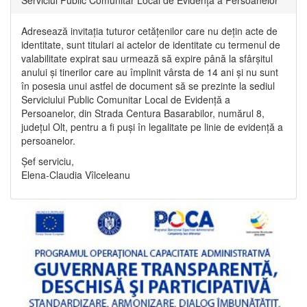
Adresează invitația tuturor cetățenilor care nu dețin acte de
identitate, sunt titulari ai actelor de identitate cu termenul de
valabilitate expirat sau urmează să expire până la sfârșitul
anului și tinerilor care au împlinit vârsta de 14 ani și nu sunt
în posesia unui astfel de document să se prezinte la sediul
Serviciului Public Comunitar Local de Evidență a
Persoanelor, din Strada Centura Basarabilor, numărul 8,
județul Olt, pentru a fi puși în legalitate pe linie de evidență a
persoanelor.
Șef serviciu,
Elena-Claudia Vîlceleanu