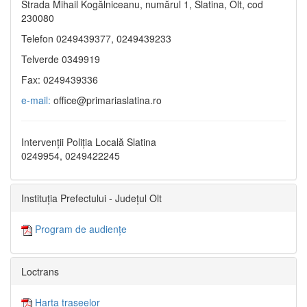
Strada Mihail Kogălniceanu, numărul 1, Slatina, Olt, cod
230080
Telefon 0249439377, 0249439233
Telverde 0349919
Fax: 0249439336
e-mail:
office@primariaslatina.ro
Intervenții Poliția Locală Slatina
0249954, 0249422245
Instituția Prefectului - Județul Olt
Program de audiențe
Loctrans
Harta traseelor