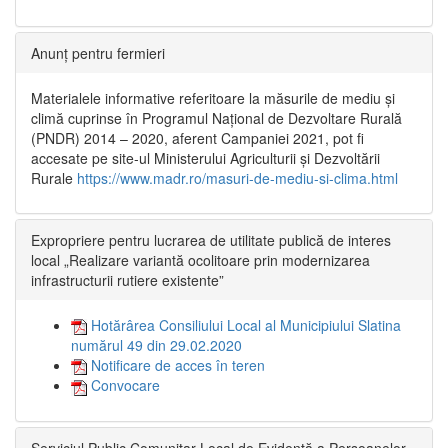
Anunț pentru fermieri
Materialele informative referitoare la măsurile de mediu și
climă cuprinse în Programul Național de Dezvoltare Rurală
(PNDR) 2014 – 2020, aferent Campaniei 2021, pot fi
accesate pe site-ul Ministerului Agriculturii și Dezvoltării
Rurale
https://www.madr.ro/masuri-de-mediu-si-clima.html
Expropriere pentru lucrarea de utilitate publică de interes
local „Realizare variantă ocolitoare prin modernizarea
infrastructurii rutiere existente”
Hotărârea Consiliului Local al Municipiului Slatina
numărul 49 din 29.02.2020
Notificare de acces în teren
Convocare
Serviciul Public Comunitar Local de Evidență a Persoanelor