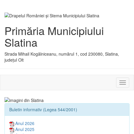
Primăria Municipiului
Slatina
Strada Mihail Kogălniceanu, numărul 1, cod 230080, Slatina,
județul Olt
Activ
sau
dezac
meniu
Buletin informativ (Legea 544/2001)
Anul 2026
Anul 2025