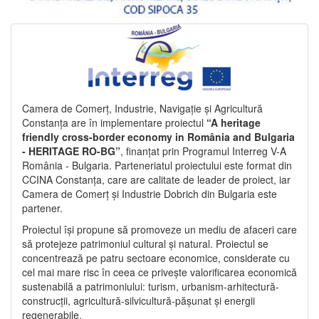
Camera de Comerț, Industrie, Navigație și Agricultură
Constanța are în implementare proiectul
“A heritage
friendly cross-border economy in România and Bulgaria
- HERITAGE RO-BG”
, finanțat prin Programul Interreg V-A
România - Bulgaria. Parteneriatul proiectului este format din
CCINA Constanța, care are calitate de leader de proiect, iar
Camera de Comerț și Industrie Dobrich din Bulgaria este
partener.
Proiectul își propune să promoveze un mediu de afaceri care
să protejeze patrimoniul cultural și natural. Proiectul se
concentrează pe patru sectoare economice, considerate cu
cel mai mare risc în ceea ce privește valorificarea economică
sustenabilă a patrimoniului: turism, urbanism-arhitectură-
construcții, agricultură-silvicultură-pășunat și energii
regenerabile.