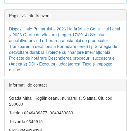
Pagini vizitate frecvent
Dispoziţii ale Primarului > 2026
Hotărâri ale Consiliului Local
> 2026
Oferte de vânzare (Legea 17/2014)
Structuri
asociative privind eliberarea atestatului de producător
Transparenţa decizională
Formulare cereri tip
Strategia de
dezvoltare durabilă
Proiecte cu finanţare internaţională
Proiecte de hotărâre
Deschiderea procedurii succesorale
(Anexa 2)
DDI - Executori judecătorești
Taxe şi impozite
online
Informaţii de contact
Strada Mihail Kogălniceanu, numărul 1, Slatina, Olt, cod
230080
Telefon 0249439377, 0249439233
Telverde 0349919
Fax: 0249439336