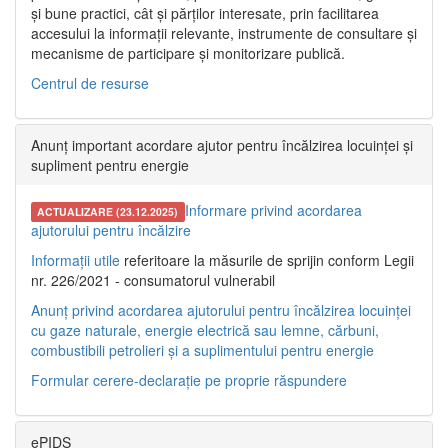
și bune practici, cât și părților interesate, prin facilitarea
accesului la informații relevante, instrumente de consultare și
mecanisme de participare și monitorizare publică.
Centrul de resurse
Anunț important acordare ajutor pentru încălzirea locuinței și
supliment pentru energie
Informare privind acordarea
ACTUALIZARE (23.12.2025)
ajutorului pentru încălzire
Informații utile
referitoare la măsurile de sprijin conform Legii
nr. 226/2021 - consumatorul vulnerabil
Anunț privind acordarea ajutorului pentru încălzirea locuinței
cu gaze naturale, energie electrică sau lemne, cărbuni,
combustibili petrolieri și a suplimentului pentru energie
Formular cerere-declarație pe proprie răspundere
ePIDS