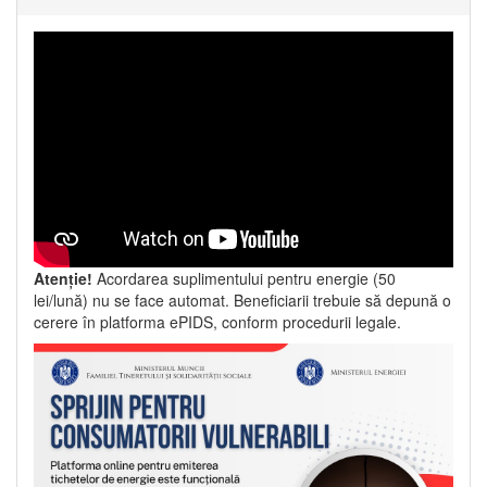
Atenție!
Acordarea suplimentului pentru energie (50
lei/lună) nu se face automat. Beneficiarii trebuie să depună o
cerere în platforma ePIDS, conform procedurii legale.