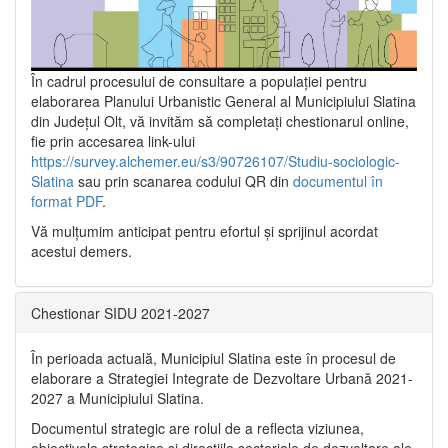
În cadrul procesului de consultare a populaţiei pentru
elaborarea Planului Urbanistic General al Municipiului Slatina
din Județul Olt, vă invităm să completați chestionarul online,
fie prin accesarea link-ului
https://survey.alchemer.eu/s3/90726107/Studiu-sociologic-
Slatina
sau prin scanarea codului QR din
documentul în
format PDF
.
Vă mulţumim anticipat pentru efortul şi sprijinul acordat
acestui demers.
Chestionar SIDU 2021-2027
În perioada actuală, Municipiul Slatina este în procesul de
elaborare a Strategiei Integrate de Dezvoltare Urbană 2021‐
2027 a Municipiului Slatina.
Documentul strategic are rolul de a reflecta viziunea,
obiectivele strategice și direcțiile sectoriale de dezvoltare ale