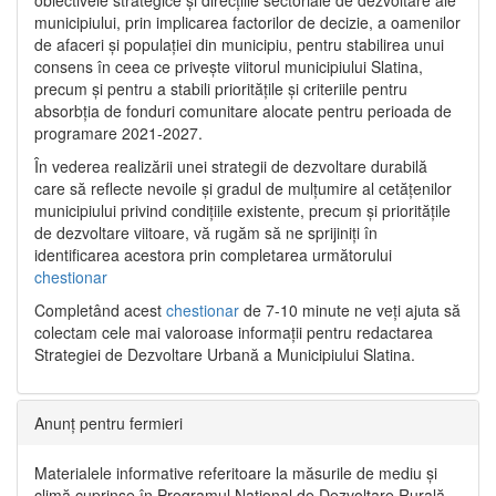
municipiului, prin implicarea factorilor de decizie, a oamenilor
de afaceri și populației din municipiu, pentru stabilirea unui
consens în ceea ce privește viitorul municipiului Slatina,
precum și pentru a stabili prioritățile și criteriile pentru
absorbția de fonduri comunitare alocate pentru perioada de
programare 2021-2027.
În vederea realizării unei strategii de dezvoltare durabilă
care să reflecte nevoile și gradul de mulțumire al cetățenilor
municipiului privind condițiile existente, precum și prioritățile
de dezvoltare viitoare, vă rugăm să ne sprijiniți în
identificarea acestora prin completarea următorului
chestionar
Completând acest
chestionar
de 7-10 minute ne veți ajuta să
colectam cele mai valoroase informații pentru redactarea
Strategiei de Dezvoltare Urbană a Municipiului Slatina.
Anunț pentru fermieri
Materialele informative referitoare la măsurile de mediu și
climă cuprinse în Programul Național de Dezvoltare Rurală