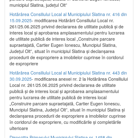
municipiul Slatina, județul Olt”
Hotărârea Consiliului Local al Municipiului Slatina nr. 416 din
15.09.2025
- modificarea Hotărârii Consiliului Local nr.
261/25.06.2025 privind declararea de utilitate publică și de
interes local și aprobarea amplasamentului pentru lucrarea
de utilitate publică de interes local „Construire parcare
supraetajată, Cartier Eugen Ionescu, Muncipiul Slatina,
Județul Olt”, situat în municipiul Slatina și declanșarea
procedurii de expropriere a imobilelor cuprinse în coridorul
de expropriere
Hotărârea Consiliului Local al Municipiului Slatina nr. 443 din
30.09.2025
- modificarea anexei nr. 2 la Hotărârea Consiliului
Local nr. 261/25.06.2025 privind declararea de utilitate
publică şi de interes local şi aprobarea amplasamentului
pentru lucrarea de utilitate publică de interes local
„Construire parcare supraetajată, Cartier Eugen Ionescu,
Muncipiul Slatina, Judeţul Olt”, situat în municipiul Slatina şi
declanşarea procedurii de expropriere a imobilelor cuprinse
în coridorul de expropriere, cu modificările şi completările
ulterioare
Dispoziția Primarului Municipiului Slatina nr. 1458 din