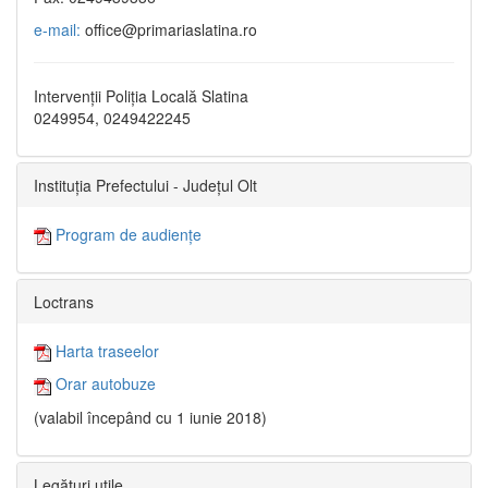
e-mail:
office@primariaslatina.ro
Intervenții Poliția Locală Slatina
0249954, 0249422245
Instituția Prefectului - Județul Olt
Program de audiențe
Loctrans
Harta traseelor
Orar autobuze
(valabil începând cu 1 iunie 2018)
Legături utile