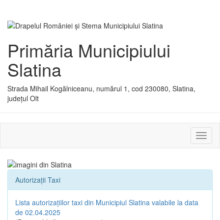
Primăria Municipiului
Slatina
Strada Mihail Kogălniceanu, numărul 1, cod 230080, Slatina,
județul Olt
Activ
sau
dezac
meniu
Autorizații Taxi
Lista autorizațiilor taxi din Municipiul Slatina valabile la data
de 02.04.2025