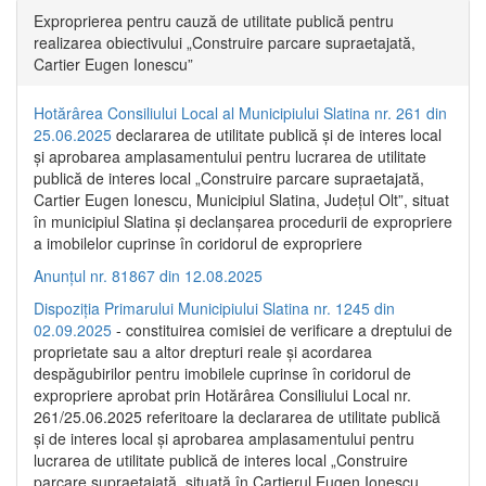
Exproprierea pentru cauză de utilitate publică pentru
realizarea obiectivului „Construire parcare supraetajată,
Cartier Eugen Ionescu”
Hotărârea Consiliului Local al Municipiului Slatina nr. 261 din
25.06.2025
declararea de utilitate publică și de interes local
și aprobarea amplasamentului pentru lucrarea de utilitate
publică de interes local „Construire parcare supraetajată,
Cartier Eugen Ionescu, Municipiul Slatina, Județul Olt”, situat
în municipiul Slatina și declanșarea procedurii de expropriere
a imobilelor cuprinse în coridorul de expropriere
Anunțul nr. 81867 din 12.08.2025
Dispoziția Primarului Municipiului Slatina nr. 1245 din
02.09.2025
- constituirea comisiei de verificare a dreptului de
proprietate sau a altor drepturi reale și acordarea
despăgubirilor pentru imobilele cuprinse în coridorul de
expropriere aprobat prin Hotărârea Consiliului Local nr.
261/25.06.2025 referitoare la declararea de utilitate publică
și de interes local și aprobarea amplasamentului pentru
lucrarea de utilitate publică de interes local „Construire
parcare supraetajată, situată în Cartierul Eugen Ionescu,