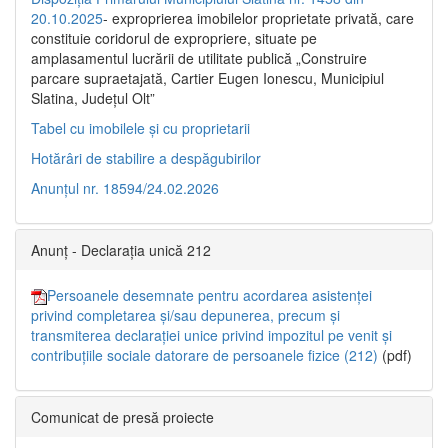
20.10.2025
- exproprierea imobilelor proprietate privată, care
constituie coridorul de expropriere, situate pe
amplasamentul lucrării de utilitate publică „Construire
parcare supraetajată, Cartier Eugen Ionescu, Municipiul
Slatina, Județul Olt”
Tabel cu imobilele și cu proprietarii
Hotărâri de stabilire a despăgubirilor
Anunțul nr. 18594/24.02.2026
Anunț - Declarația unică 212
Persoanele desemnate pentru acordarea asistenței
privind completarea și/sau depunerea, precum și
transmiterea declarației unice privind impozitul pe venit și
contribuțiile sociale datorare de persoanele fizice (212)
(pdf)
Comunicat de presă proiecte