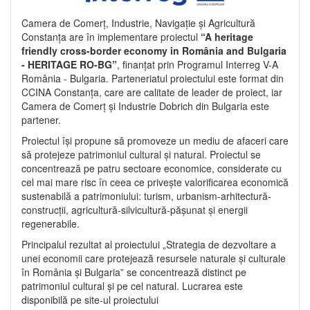
Camera de Comerț, Industrie, Navigație și Agricultură
Constanța are în implementare proiectul
“A heritage
friendly cross-border economy in România and Bulgaria
- HERITAGE RO-BG”
, finanțat prin Programul Interreg V-A
România - Bulgaria. Parteneriatul proiectului este format din
CCINA Constanța, care are calitate de leader de proiect, iar
Camera de Comerț și Industrie Dobrich din Bulgaria este
partener.
Proiectul își propune să promoveze un mediu de afaceri care
să protejeze patrimoniul cultural și natural. Proiectul se
concentrează pe patru sectoare economice, considerate cu
cel mai mare risc în ceea ce privește valorificarea economică
sustenabilă a patrimoniului: turism, urbanism-arhitectură-
construcții, agricultură-silvicultură-pășunat și energii
regenerabile.
Principalul rezultat al proiectului „Strategia de dezvoltare a
unei economii care protejează resursele naturale și culturale
în România și Bulgaria” se concentrează distinct pe
patrimoniul cultural și pe cel natural. Lucrarea este
disponibilă pe site-ul proiectului