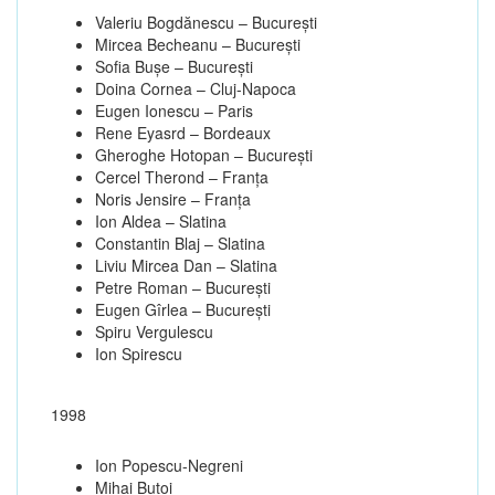
Valeriu Bogdănescu – Bucureşti
Mircea Becheanu – Bucureşti
Sofia Buşe – Bucureşti
Doina Cornea – Cluj-Napoca
Eugen Ionescu – Paris
Rene Eyasrd – Bordeaux
Gheroghe Hotopan – Bucureşti
Cercel Therond – Franţa
Noris Jensire – Franţa
Ion Aldea – Slatina
Constantin Blaj – Slatina
Liviu Mircea Dan – Slatina
Petre Roman – Bucureşti
Eugen Gîrlea – Bucureşti
Spiru Vergulescu
Ion Spirescu
1998
Ion Popescu-Negreni
Mihai Butoi