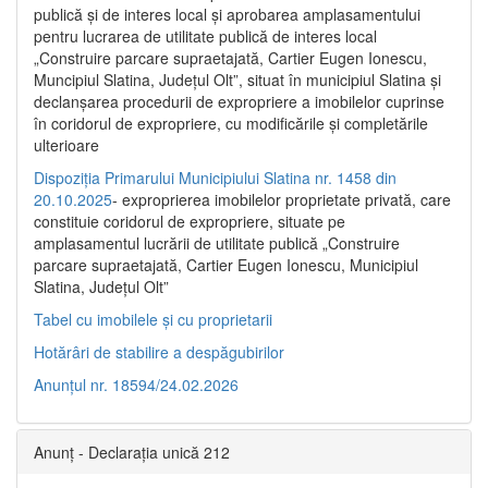
publică şi de interes local şi aprobarea amplasamentului
pentru lucrarea de utilitate publică de interes local
„Construire parcare supraetajată, Cartier Eugen Ionescu,
Muncipiul Slatina, Judeţul Olt”, situat în municipiul Slatina şi
declanşarea procedurii de expropriere a imobilelor cuprinse
în coridorul de expropriere, cu modificările şi completările
ulterioare
Dispoziția Primarului Municipiului Slatina nr. 1458 din
20.10.2025
- exproprierea imobilelor proprietate privată, care
constituie coridorul de expropriere, situate pe
amplasamentul lucrării de utilitate publică „Construire
parcare supraetajată, Cartier Eugen Ionescu, Municipiul
Slatina, Județul Olt”
Tabel cu imobilele și cu proprietarii
Hotărâri de stabilire a despăgubirilor
Anunțul nr. 18594/24.02.2026
Anunț - Declarația unică 212