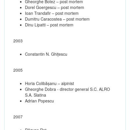
Gheorghe Botez – post mortem
Dorel Goergescu – post mortem
Ioan Trandafir – post mortem
Dumitru Caracostea – post mortem
Dinu Lipatti – post mortem
2003
Constantin N. Ghiţescu
2005
Horia Colibășanu – alpinist
Gheorghe Dobra - director general S.C. ALRO
S.A. Slatina
Adrian Popescu
2007
Răzvan Raț