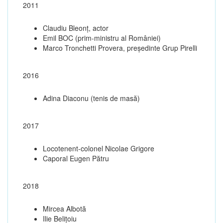
2011
Claudiu Bleonț, actor
Emil BOC (prim-ministru al României)
Marco Tronchetti Provera, președinte Grup Pirelli
2016
Adina Diaconu (tenis de masă)
2017
Locotenent-colonel Nicolae Grigore
Caporal Eugen Pătru
2018
Mircea Albotă
Ilie Belițoiu