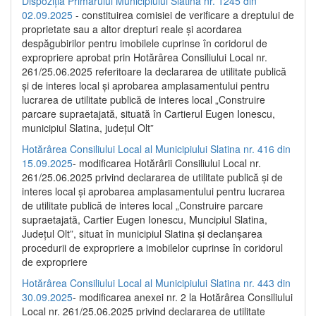
Dispoziția Primarului Municipiului Slatina nr. 1245 din
02.09.2025
- constituirea comisiei de verificare a dreptului de
proprietate sau a altor drepturi reale și acordarea
despăgubirilor pentru imobilele cuprinse în coridorul de
expropriere aprobat prin Hotărârea Consiliului Local nr.
261/25.06.2025 referitoare la declararea de utilitate publică
și de interes local și aprobarea amplasamentului pentru
lucrarea de utilitate publică de interes local „Construire
parcare supraetajată, situată în Cartierul Eugen Ionescu,
municipiul Slatina, județul Olt”
Hotărârea Consiliului Local al Municipiului Slatina nr. 416 din
15.09.2025
- modificarea Hotărârii Consiliului Local nr.
261/25.06.2025 privind declararea de utilitate publică și de
interes local și aprobarea amplasamentului pentru lucrarea
de utilitate publică de interes local „Construire parcare
supraetajată, Cartier Eugen Ionescu, Muncipiul Slatina,
Județul Olt”, situat în municipiul Slatina și declanșarea
procedurii de expropriere a imobilelor cuprinse în coridorul
de expropriere
Hotărârea Consiliului Local al Municipiului Slatina nr. 443 din
30.09.2025
- modificarea anexei nr. 2 la Hotărârea Consiliului
Local nr. 261/25.06.2025 privind declararea de utilitate