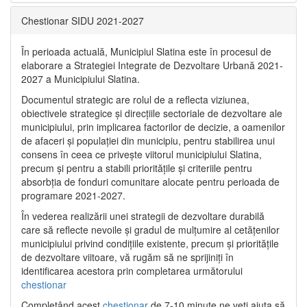
Chestionar SIDU 2021-2027
În perioada actuală, Municipiul Slatina este în procesul de
elaborare a Strategiei Integrate de Dezvoltare Urbană 2021‐
2027 a Municipiului Slatina.
Documentul strategic are rolul de a reflecta viziunea,
obiectivele strategice și direcțiile sectoriale de dezvoltare ale
municipiului, prin implicarea factorilor de decizie, a oamenilor
de afaceri și populației din municipiu, pentru stabilirea unui
consens în ceea ce privește viitorul municipiului Slatina,
precum și pentru a stabili prioritățile și criteriile pentru
absorbția de fonduri comunitare alocate pentru perioada de
programare 2021-2027.
În vederea realizării unei strategii de dezvoltare durabilă
care să reflecte nevoile și gradul de mulțumire al cetățenilor
municipiului privind condițiile existente, precum și prioritățile
de dezvoltare viitoare, vă rugăm să ne sprijiniți în
identificarea acestora prin completarea următorului
chestionar
Completând acest
chestionar
de 7-10 minute ne veți ajuta să