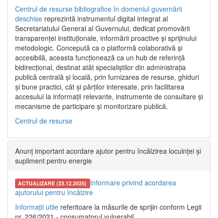
Centrul de resurse bibliografice în domeniul guvernării
deschise
reprezintă instrumentul digital integrat al
Secretariatului General al Guvernului, dedicat promovării
transparenței instituționale, informării proactive și sprijinului
metodologic. Concepută ca o platformă colaborativă și
accesibilă, aceasta funcționează ca un hub de referință
bidirecțional, destinat atât specialiștilor din administrația
publică centrală și locală, prin furnizarea de resurse, ghiduri
și bune practici, cât și părților interesate, prin facilitarea
accesului la informații relevante, instrumente de consultare și
mecanisme de participare și monitorizare publică.
Centrul de resurse
Anunț important acordare ajutor pentru încălzirea locuinței și
supliment pentru energie
Informare privind acordarea
ACTUALIZARE (23.12.2025)
ajutorului pentru încălzire
Informații utile
referitoare la măsurile de sprijin conform Legii
nr. 226/2021 - consumatorul vulnerabil