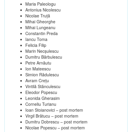
Maria Paleologu
Antonius Nicolescu
Nicolae Truţă
Mihai Gheorghe
Mihai Lungeanu
Constantin Preda
Iancu Toma
Felicia Filip
Marin Necşulescu
Dumitru Bărbulescu
Petre Arnăutu
Ion Mateescu
Simion Rădulescu
Avram Creţu
Vintilă Stănculescu
Eleodor Popescu
Leonida Gherasim
Corneliu Turianu
Ioan Stoianovici – post mortem
Virgil Brătucu – post mortem
Dumitru Dobrescu – post mortem
Nicolae Popescu – post mortem