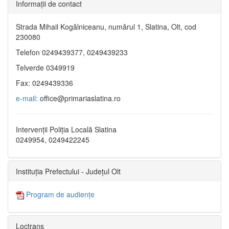
Informaţii de contact
Strada Mihail Kogălniceanu, numărul 1, Slatina, Olt, cod
230080
Telefon 0249439377, 0249439233
Telverde 0349919
Fax: 0249439336
e-mail:
office@primariaslatina.ro
Intervenții Poliția Locală Slatina
0249954, 0249422245
Instituția Prefectului - Județul Olt
Program de audiențe
Loctrans