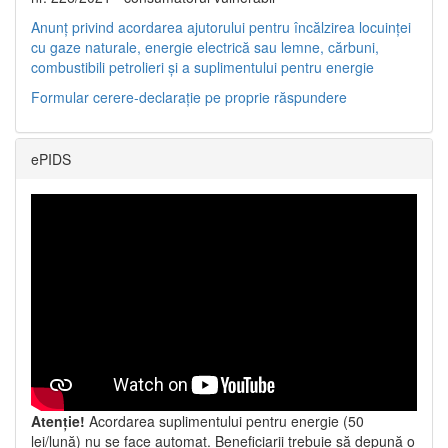
Anunț privind acordarea ajutorului pentru încălzirea locuinței
cu gaze naturale, energie electrică sau lemne, cărbuni,
combustibili petrolieri și a suplimentului pentru energie
Formular cerere-declarație pe proprie răspundere
ePIDS
Atenție!
Acordarea suplimentului pentru energie (50
lei/lună) nu se face automat. Beneficiarii trebuie să depună o