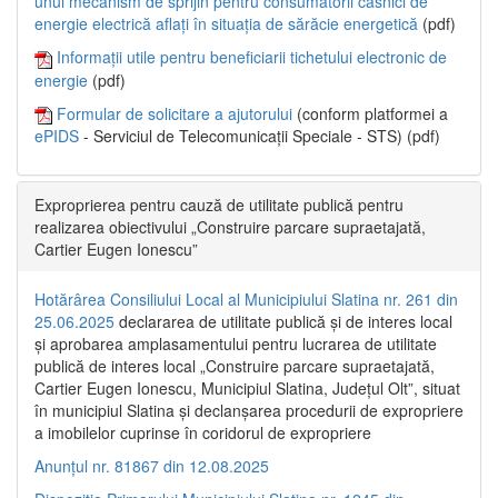
unui mecanism de sprijin pentru consumatorii casnici de
energie electrică aflați în situația de sărăcie energetică
(pdf)
Informații utile pentru beneficiarii tichetului electronic de
energie
(pdf)
Formular de solicitare a ajutorului
(conform platformei a
ePIDS
- Serviciul de Telecomunicații Speciale - STS) (pdf)
Exproprierea pentru cauză de utilitate publică pentru
realizarea obiectivului „Construire parcare supraetajată,
Cartier Eugen Ionescu”
Hotărârea Consiliului Local al Municipiului Slatina nr. 261 din
25.06.2025
declararea de utilitate publică și de interes local
și aprobarea amplasamentului pentru lucrarea de utilitate
publică de interes local „Construire parcare supraetajată,
Cartier Eugen Ionescu, Municipiul Slatina, Județul Olt”, situat
în municipiul Slatina și declanșarea procedurii de expropriere
a imobilelor cuprinse în coridorul de expropriere
Anunțul nr. 81867 din 12.08.2025