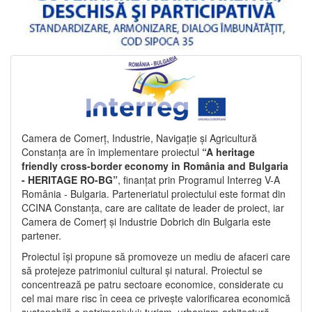
Camera de Comerț, Industrie, Navigație și Agricultură
Constanța are în implementare proiectul
“A heritage
friendly cross-border economy in România and Bulgaria
- HERITAGE RO-BG”
, finanțat prin Programul Interreg V-A
România - Bulgaria. Parteneriatul proiectului este format din
CCINA Constanța, care are calitate de leader de proiect, iar
Camera de Comerț și Industrie Dobrich din Bulgaria este
partener.
Proiectul își propune să promoveze un mediu de afaceri care
să protejeze patrimoniul cultural și natural. Proiectul se
concentrează pe patru sectoare economice, considerate cu
cel mai mare risc în ceea ce privește valorificarea economică
sustenabilă a patrimoniului: turism, urbanism-arhitectură-