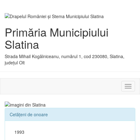
Primăria Municipiului
Slatina
Strada Mihail Kogălniceanu, numărul 1, cod 230080, Slatina,
județul Olt
Activ
sau
dezac
meniu
Cetățeni de onoare
1993