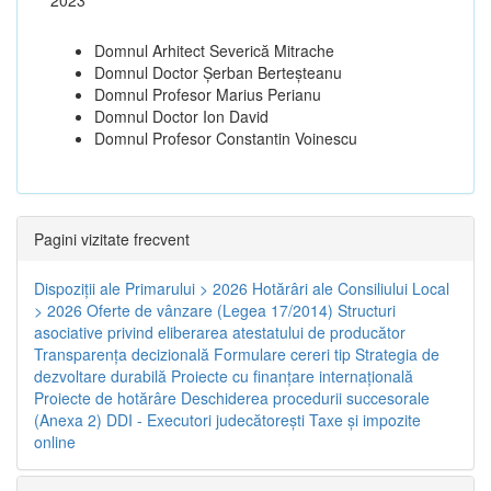
Domnul Arhitect Severică Mitrache
Domnul Doctor Șerban Berteșteanu
Domnul Profesor Marius Perianu
Domnul Doctor Ion David
Domnul Profesor Constantin Voinescu
Pagini vizitate frecvent
Dispoziţii ale Primarului > 2026
Hotărâri ale Consiliului Local
> 2026
Oferte de vânzare (Legea 17/2014)
Structuri
asociative privind eliberarea atestatului de producător
Transparenţa decizională
Formulare cereri tip
Strategia de
dezvoltare durabilă
Proiecte cu finanţare internaţională
Proiecte de hotărâre
Deschiderea procedurii succesorale
(Anexa 2)
DDI - Executori judecătorești
Taxe şi impozite
online