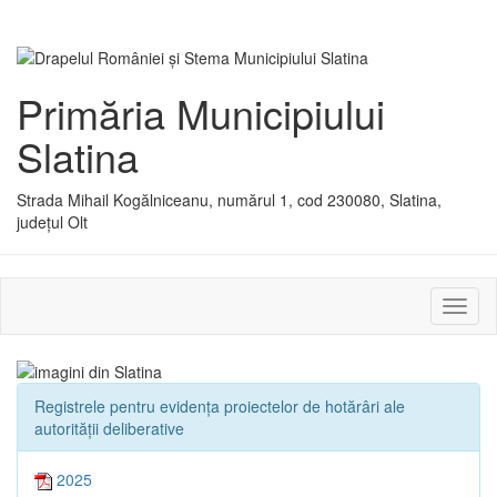
Primăria Municipiului
Slatina
Strada Mihail Kogălniceanu, numărul 1, cod 230080, Slatina,
județul Olt
Activ
sau
dezac
meniu
Registrele pentru evidența proiectelor de hotărâri ale
autorității deliberative
2025