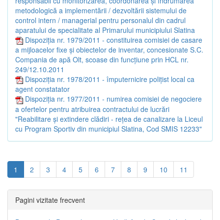
responsabil cu monitorizarea, coordonarea şi îndrumarea
metodologică a implementării / dezvoltării sistemului de
control intern / managerial pentru personalul din cadrul
aparatului de specialitate al Primarului municipiului Slatina
Dispoziția nr. 1979/2011 - constituirea comisiei de casare
a mijloacelor fixe şi obiectelor de inventar, concesionate S.C.
Compania de apă Olt, scoase din funcţiune prin HCL nr.
249/12.10.2011
Dispoziția nr. 1978/2011 - împuternicire poliţist local ca
agent constatator
Dispoziția nr. 1977/2011 - numirea comisiei de negociere
a ofertelor pentru atribuirea contractului de lucrări
"Reabilitare şi extindere clădiri - reţea de canalizare la Liceul
cu Program Sportiv din municipiul Slatina, Cod SMIS 12233"
1
2
3
4
5
6
7
8
9
10
11
Pagini vizitate frecvent