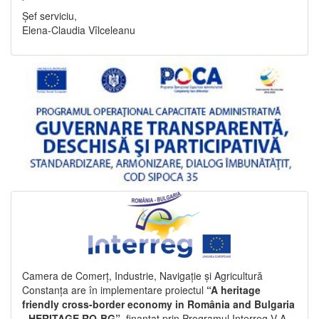
Șef serviciu,
Elena-Claudia Vîlceleanu
Camera de Comerț, Industrie, Navigație și Agricultură
Constanța are în implementare proiectul
“A heritage
friendly cross-border economy in România and Bulgaria
- HERITAGE RO-BG”
, finanțat prin Programul Interreg V-A