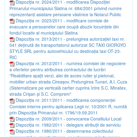
Dispoziția nr. 2024/2011 - modificarea Dispoziţiei
Primarului municipiului Slatina nr. 684/2001 privind numire
reprezentanţi asistare persoane vâstnice la Notarul Public
Dispoziția nr. 2023/2011 - modificare comisie de
evacuare a persoanelor care ocupă abuziv locuinţele din
fondul locativ al municipiului Slatina
Dispoziția nr. 2013/2011 - prelungirea autorizaţiei taxi nr.
041 deţinută de transportatorul autorizat SC TAXI GIORGYO
STYLE SRL pentru autovehiculul cu destinaţia taxi OT-23-
RIC
Dispoziția nr. 2012/2011 - numirea comisiei de negociere
a ofertelor pentru atribuirea contractului de lucrări
"Reabilitare spaţii verzi, alei de acces rutier şi pietonal,
mobilier urban strada Cireaşov, Prelungirea Tunari, A.I. Cuza
(Sistematizare pe verticală cartier cuprins între S.C. Minatex,
strada Crişan şi S.C. Comprem"
Dispoziția nr. 2011/2011 - modificarea componenţei
Comisiei interne pentru aplicarea Legii nr. 10/2001 R, numită
prin Dispoziţia Primarului nr. 1796/19.09.2011
Dispoziția nr. 2009/2011 - convocarea Consiliului Local
Dispoziția nr. 1982/2011 - delegare atribuţii de serviciu
Dispoziția nr. 1980/2011 - desemnarea colectivului