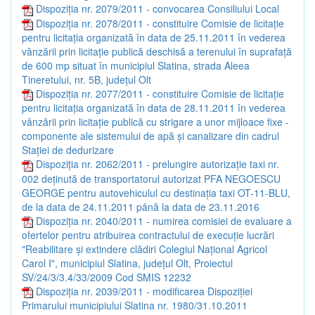
Dispoziția nr. 2079/2011 - convocarea Consiliului Local
Dispoziția nr. 2078/2011 - constituire Comisie de licitaţie
pentru licitaţia organizată în data de 25.11.2011 în vederea
vânzării prin licitaţie publică deschisă a terenului în suprafaţă
de 600 mp situat în municipiul Slatina, strada Aleea
Tineretului, nr. 5B, judeţul Olt
Dispoziția nr. 2077/2011 - constituire Comisie de licitaţie
pentru licitaţia organizată în data de 28.11.2011 în vederea
vânzării prin licitaţie publică cu strigare a unor mijloace fixe -
componente ale sistemului de apă şi canalizare din cadrul
Staţiei de dedurizare
Dispoziția nr. 2062/2011 - prelungire autorizaţie taxi nr.
002 deţinută de transportatorul autorizat PFA NEGOESCU
GEORGE pentru autovehiculul cu destinaţia taxi OT-11-BLU,
de la data de 24.11.2011 până la data de 23.11.2016
Dispoziția nr. 2040/2011 - numirea comisiei de evaluare a
ofertelor pentru atribuirea contractului de execuţie lucrări
"Reabilitare şi extindere clădiri Colegiul Naţional Agricol
Carol I", municipiul Slatina, judeţul Olt, Proiectul
SV/24/3/3.4/33/2009 Cod SMIS 12232
Dispoziția nr. 2039/2011 - modificarea Dispoziţiei
Primarului municipiului Slatina nr. 1980/31.10.2011