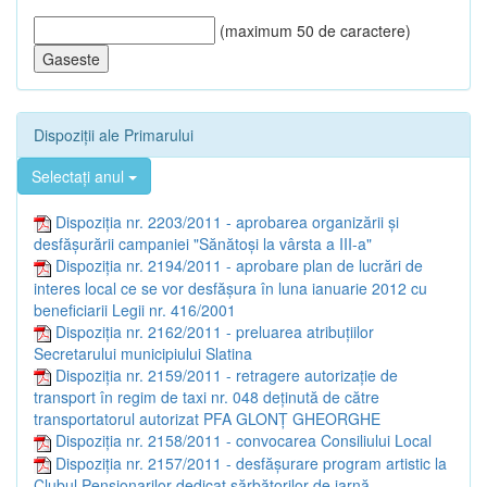
(maximum 50 de caractere)
Dispoziții ale Primarului
Selectați anul
Dispoziția nr. 2203/2011 - aprobarea organizării şi
desfăşurării campaniei "Sănătoşi la vârsta a III-a"
Dispoziția nr. 2194/2011 - aprobare plan de lucrări de
interes local ce se vor desfăşura în luna ianuarie 2012 cu
beneficiarii Legii nr. 416/2001
Dispoziția nr. 2162/2011 - preluarea atribuţiilor
Secretarului municipiului Slatina
Dispoziția nr. 2159/2011 - retragere autorizaţie de
transport în regim de taxi nr. 048 deţinută de către
transportatorul autorizat PFA GLONŢ GHEORGHE
Dispoziția nr. 2158/2011 - convocarea Consiliului Local
Dispoziția nr. 2157/2011 - desfăşurare program artistic la
Clubul Pensionarilor dedicat sărbătorilor de iarnă