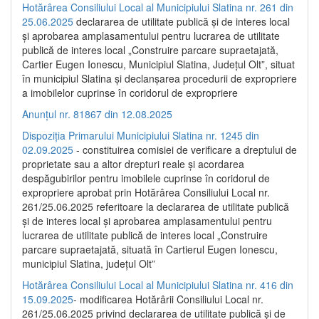
Hotărârea Consiliului Local al Municipiului Slatina nr. 261 din
25.06.2025
declararea de utilitate publică și de interes local
și aprobarea amplasamentului pentru lucrarea de utilitate
publică de interes local „Construire parcare supraetajată,
Cartier Eugen Ionescu, Municipiul Slatina, Județul Olt”, situat
în municipiul Slatina și declanșarea procedurii de expropriere
a imobilelor cuprinse în coridorul de expropriere
Anunțul nr. 81867 din 12.08.2025
Dispoziția Primarului Municipiului Slatina nr. 1245 din
02.09.2025
- constituirea comisiei de verificare a dreptului de
proprietate sau a altor drepturi reale și acordarea
despăgubirilor pentru imobilele cuprinse în coridorul de
expropriere aprobat prin Hotărârea Consiliului Local nr.
261/25.06.2025 referitoare la declararea de utilitate publică
și de interes local și aprobarea amplasamentului pentru
lucrarea de utilitate publică de interes local „Construire
parcare supraetajată, situată în Cartierul Eugen Ionescu,
municipiul Slatina, județul Olt”
Hotărârea Consiliului Local al Municipiului Slatina nr. 416 din
15.09.2025
- modificarea Hotărârii Consiliului Local nr.
261/25.06.2025 privind declararea de utilitate publică și de