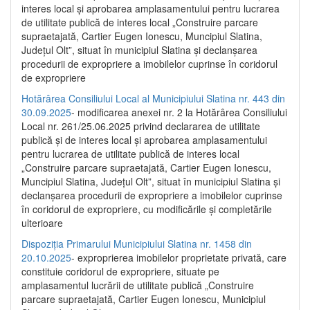
interes local și aprobarea amplasamentului pentru lucrarea
de utilitate publică de interes local „Construire parcare
supraetajată, Cartier Eugen Ionescu, Muncipiul Slatina,
Județul Olt”, situat în municipiul Slatina și declanșarea
procedurii de expropriere a imobilelor cuprinse în coridorul
de expropriere
Hotărârea Consiliului Local al Municipiului Slatina nr. 443 din
30.09.2025
- modificarea anexei nr. 2 la Hotărârea Consiliului
Local nr. 261/25.06.2025 privind declararea de utilitate
publică şi de interes local şi aprobarea amplasamentului
pentru lucrarea de utilitate publică de interes local
„Construire parcare supraetajată, Cartier Eugen Ionescu,
Muncipiul Slatina, Judeţul Olt”, situat în municipiul Slatina şi
declanşarea procedurii de expropriere a imobilelor cuprinse
în coridorul de expropriere, cu modificările şi completările
ulterioare
Dispoziția Primarului Municipiului Slatina nr. 1458 din
20.10.2025
- exproprierea imobilelor proprietate privată, care
constituie coridorul de expropriere, situate pe
amplasamentul lucrării de utilitate publică „Construire
parcare supraetajată, Cartier Eugen Ionescu, Municipiul