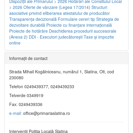
Dispoziţii ale Primarului > 2026
Hotărâri ale Consiliului Local
> 2026
Oferte de vânzare (Legea 17/2014)
Structuri
asociative privind eliberarea atestatului de producător
Transparenţa decizională
Formulare cereri tip
Strategia de
dezvoltare durabilă
Proiecte cu finanţare internaţională
Proiecte de hotărâre
Deschiderea procedurii succesorale
(Anexa 2)
DDI - Executori judecătorești
Taxe şi impozite
online
Informaţii de contact
Strada Mihail Kogălniceanu, numărul 1, Slatina, Olt, cod
230080
Telefon 0249439377, 0249439233
Telverde 0349919
Fax: 0249439336
e-mail:
office@primariaslatina.ro
Intervenții Poliția Locală Slatina