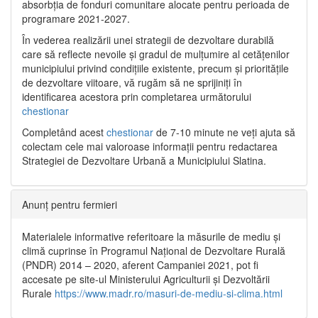
absorbția de fonduri comunitare alocate pentru perioada de
programare 2021-2027.
În vederea realizării unei strategii de dezvoltare durabilă
care să reflecte nevoile și gradul de mulțumire al cetățenilor
municipiului privind condițiile existente, precum și prioritățile
de dezvoltare viitoare, vă rugăm să ne sprijiniți în
identificarea acestora prin completarea următorului
chestionar
Completând acest
chestionar
de 7-10 minute ne veți ajuta să
colectam cele mai valoroase informații pentru redactarea
Strategiei de Dezvoltare Urbană a Municipiului Slatina.
Anunț pentru fermieri
Materialele informative referitoare la măsurile de mediu și
climă cuprinse în Programul Național de Dezvoltare Rurală
(PNDR) 2014 – 2020, aferent Campaniei 2021, pot fi
accesate pe site-ul Ministerului Agriculturii și Dezvoltării
Rurale
https://www.madr.ro/masuri-de-mediu-si-clima.html