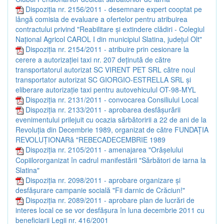
Dispoziția nr. 2156/2011 - desemnare expert cooptat pe
lângă comisia de evaluare a ofertelor pentru atribuirea
contractului privind "Reabilitare şi extindere clădiri - Colegiul
Naţional Agricol CAROL I din municipiul Slatina, judeţul Olt"
Dispoziția nr. 2154/2011 - atribuire prin cesionare la
cerere a autorizaţiei taxi nr. 207 deţinută de către
transportatorul autorizat SC VIRENT PET SRL către noul
transportator autorizat SC GIORGIO-ESTRELLA SRL şi
eliberare autorizaţie taxi pentru autovehiculul OT-98-MYL
Dispoziția nr. 2131/2011 - convocarea Consiliului Local
Dispoziția nr. 2133/2011 - aprobarea desfăşurării
evenimentului prilejuit cu ocazia sărbătoririi a 22 de ani de la
Revoluţia din Decembrie 1989, organizat de către FUNDAŢIA
REVOLUŢIONARă "REBECADECEMBRIE 1989
Dispoziția nr. 2105/2011 - amenajarea "Orăşelului
Copiilororganizat în cadrul manifestării "Sărbători de iarna la
Slatina"
Dispoziția nr. 2098/2011 - aprobare organizare şi
desfăşurare campanie socială "Fii darnic de Crăciun!"
Dispoziția nr. 2089/2011 - aprobare plan de lucrări de
interes local ce se vor desfăşura în luna decembrie 2011 cu
beneficiarii Legii nr. 416/2001