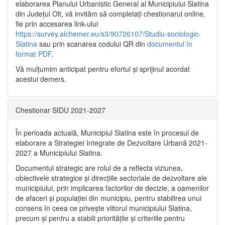
elaborarea Planului Urbanistic General al Municipiului Slatina
din Județul Olt, vă invităm să completați chestionarul online,
fie prin accesarea link-ului
https://survey.alchemer.eu/s3/90726107/Studiu-sociologic-
Slatina
sau prin scanarea codului QR din
documentul în
format PDF
.
Vă mulţumim anticipat pentru efortul şi sprijinul acordat
acestui demers.
Chestionar SIDU 2021-2027
În perioada actuală, Municipiul Slatina este în procesul de
elaborare a Strategiei Integrate de Dezvoltare Urbană 2021‐
2027 a Municipiului Slatina.
Documentul strategic are rolul de a reflecta viziunea,
obiectivele strategice și direcțiile sectoriale de dezvoltare ale
municipiului, prin implicarea factorilor de decizie, a oamenilor
de afaceri și populației din municipiu, pentru stabilirea unui
consens în ceea ce privește viitorul municipiului Slatina,
precum și pentru a stabili prioritățile și criteriile pentru