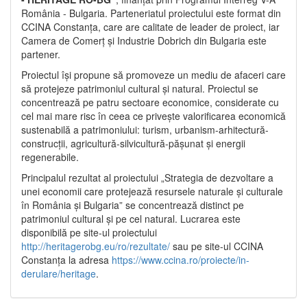
România - Bulgaria. Parteneriatul proiectului este format din
CCINA Constanța, care are calitate de leader de proiect, iar
Camera de Comerț și Industrie Dobrich din Bulgaria este
partener.
Proiectul își propune să promoveze un mediu de afaceri care
să protejeze patrimoniul cultural și natural. Proiectul se
concentrează pe patru sectoare economice, considerate cu
cel mai mare risc în ceea ce privește valorificarea economică
sustenabilă a patrimoniului: turism, urbanism-arhitectură-
construcții, agricultură-silvicultură-pășunat și energii
regenerabile.
Principalul rezultat al proiectului „Strategia de dezvoltare a
unei economii care protejează resursele naturale și culturale
în România și Bulgaria” se concentrează distinct pe
patrimoniul cultural și pe cel natural. Lucrarea este
disponibilă pe site-ul proiectului
http://heritagerobg.eu/ro/rezultate/
sau pe site-ul CCINA
Constanța la adresa
https://www.ccina.ro/proiecte/in-
derulare/heritage
.