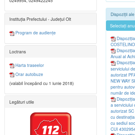
0249954, 0249422245
Dispoziții al
Instituția Prefectului - Județul Olt
Selectați anu
Program de audiențe
Dispoziția
COSTELINO 
Dispoziți
Loctrans
Anual al Achi
Dispoziția
Harta traseelor
serviciului d
Orar autobuze
autorizat P
NEW WAY SRL,
(valabil începând cu 1 iunie 2018)
pentru autov
număr de ide
Dispoziția
Legături utile
a serviciului
autorizat SC 
cu destinați
cu sediul soci
CUI 4302954
Dispoziția