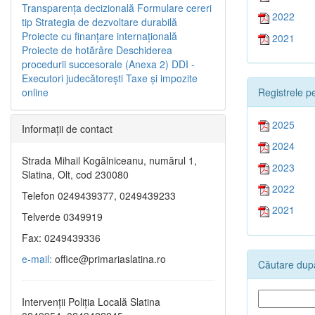
Transparenţa decizională
Formulare cereri
2022
tip
Strategia de dezvoltare durabilă
Proiecte cu finanţare internaţională
2021
Proiecte de hotărâre
Deschiderea
procedurii succesorale (Anexa 2)
DDI -
Executori judecătorești
Taxe şi impozite
Registrele pe
online
2025
Informaţii de contact
2024
Strada Mihail Kogălniceanu, numărul 1,
2023
Slatina, Olt, cod 230080
2022
Telefon 0249439377, 0249439233
2021
Telverde 0349919
Fax: 0249439336
e-mail:
office@primariaslatina.ro
Căutare după
Intervenții Poliția Locală Slatina