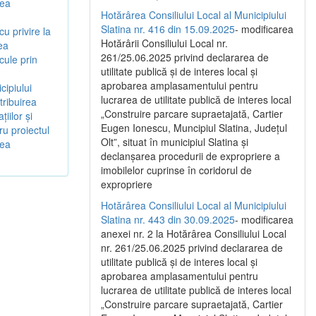
rea
Hotărârea Consiliului Local al Municipiului
Slatina nr. 416 din 15.09.2025
- modificarea
u privire la
Hotărârii Consiliului Local nr.
ea
261/25.06.2025 privind declararea de
cule prin
utilitate publică și de interes local și
aprobarea amplasamentului pentru
cipiului
lucrarea de utilitate publică de interes local
tribuirea
„Construire parcare supraetajată, Cartier
iilor și
Eugen Ionescu, Muncipiul Slatina, Județul
ru proiectul
Olt”, situat în municipiul Slatina și
rea
declanșarea procedurii de expropriere a
imobilelor cuprinse în coridorul de
expropriere
Hotărârea Consiliului Local al Municipiului
Slatina nr. 443 din 30.09.2025
- modificarea
anexei nr. 2 la Hotărârea Consiliului Local
nr. 261/25.06.2025 privind declararea de
utilitate publică şi de interes local şi
aprobarea amplasamentului pentru
lucrarea de utilitate publică de interes local
„Construire parcare supraetajată, Cartier