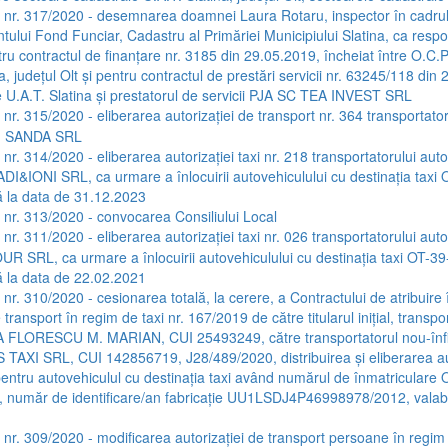
a nr. 317/2020 - desemnarea doamnei Laura Rotaru, inspector în cadru
ului Fond Funciar, Cadastru al Primăriei Municipiului Slatina, ca respo
ru contractul de finanțare nr. 3185 din 29.05.2019, încheiat între O.C.P.I
a, județul Olt și pentru contractul de prestări servicii nr. 63245/118 din
re U.A.T. Slatina și prestatorul de servicii PJA SC TEA INVEST SRL
 nr. 315/2020 - eliberarea autorizației de transport nr. 364 transportato
I SANDA SRL
 nr. 314/2020 - eliberarea autorizației taxi nr. 218 transportatorului aut
&IONI SRL, ca urmare a înlocuirii autovehiculului cu destinația taxi
ă la data de 31.12.2023
a nr. 313/2020 - convocarea Consiliului Local
 nr. 311/2020 - eliberarea autorizației taxi nr. 026 transportatorului aut
 SRL, ca urmare a înlocuirii autovehiculului cu destinația taxi OT-3
ă la data de 22.02.2021
 nr. 310/2020 - cesionarea totală, la cerere, a Contractului de atribuire
e transport în regim de taxi nr. 167/2019 de către titularul inițial, transpo
FA FLORESCU M. MARIAN, CUI 25493249, către transportatorul nou-înfi
AXI SRL, CUI 142856719, J28/489/2020, distribuirea și eliberarea aut
 pentru autovehiculul cu destinația taxi având numărul de înmatriculare
 număr de identificare/an fabricație UU1LSDJ4P46998978/2012, valabi
a nr. 309/2020 - modificarea autorizației de transport persoane în regim 