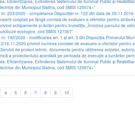
a, Eficientizarea, Extinderea Sistemului de Iluminat Public și Reabilita
 Electrice din Municipiul Slatina, cod SMIS 125574»”
a nr. 233/2020 - completarea Dispoziției nr. 122 din data de 09.11.2016 c
perți cooptați pe lângă comisia de evaluare a ofertelor pentru atribuir
privind echipamente și dotări pentru investiția „Înnoirea parcului de vehi
 autobuze ecologice, cod SMIS 127367”
 nr. 192/2020 - modificarea art. 1 și art. 3 din Dispoziția Primarului Muni
143/16.11.2020 privind numirea comisiei de evaluare a ofertelor pentru a
„Servicii de proiect tehnic, documente pentru obținerea avizelor, autorizaț
nică a proiectantului acordată pe perioada de execuție a lucrărilor pent
a, Eficientizarea, Extinderea Sistemului de Iluminat Public și Reabilita
 Electrice din Municipiul Slatina, cod SMIS 125574»”
4
5
6
7
8
9
10