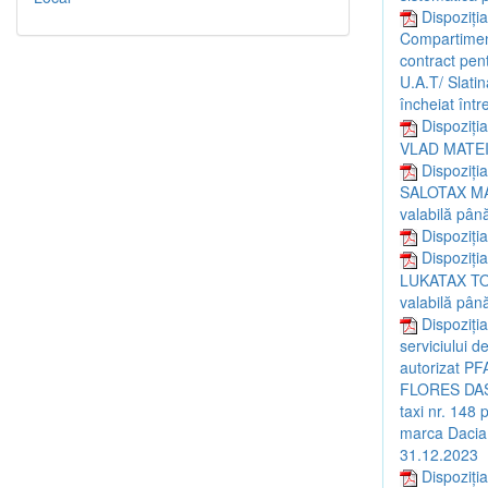
Dispoziți
Compartiment
contract pent
U.A.T/ Slatin
încheiat înt
Dispoziția
VLAD MATE
Dispoziția
SALOTAX MADI
valabilă pân
Dispoziți
Dispoziția
LUKATAX TOUR
valabilă pân
Dispoziția
serviciului d
autorizat P
FLORES DAS T
taxi nr. 148
marca Dacia,
31.12.2023
Dispoziți