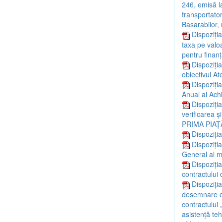
246, emisă l
transportato
Basarabilor, 
Dispoziția
taxa pe valo
pentru finan
Dispoziția
obiectivul Ate
Dispoziți
Anual al Achi
Dispoziți
verificarea ș
PRIMA PIAȚĂ
Dispoziți
Dispoziția
General al mu
Dispoziți
contractului 
Dispoziți
desemnare ex
contractului 
asistență teh