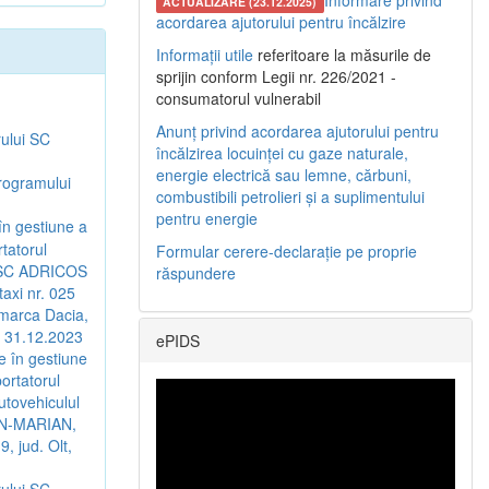
Informare privind
ACTUALIZARE (23.12.2025)
acordarea ajutorului pentru încălzire
Informații utile
referitoare la măsurile de
sprijin conform Legii nr. 226/2021 -
consumatorul vulnerabil
Anunț privind acordarea ajutorului pentru
rului SC
încălzirea locuinței cu gaze naturale,
energie electrică sau lemne, cărbuni,
Programului
combustibili petrolieri și a suplimentului
pentru energie
 în gestiune a
rtatorul
Formular cerere-declarație pe proprie
t SC ADRICOS
răspundere
axi nr. 025
 marca Dacia,
a 31.12.2023
ePIDS
re în gestiune
portatorul
utovehiculul
IAN-MARIAN,
9, jud. Olt,
rului SC