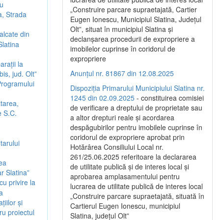
ru
„Construire parcare supraetajată, Cartier
a, Strada
Eugen Ionescu, Municipiul Slatina, Județul
Olt”, situat în municipiul Slatina și
alcate din
declanșarea procedurii de expropriere a
Slatina
imobilelor cuprinse în coridorul de
expropriere
rații la
Anunțul nr. 81867 din 12.08.2025
bis, jud. Olt”
 Programului
Dispoziția Primarului Municipiului Slatina nr.
1245 din 02.09.2025
- constituirea comisiei
atarea,
de verificare a dreptului de proprietate sau
e S.C.
a altor drepturi reale și acordarea
despăgubirilor pentru imobilele cuprinse în
coridorul de expropriere aprobat prin
tarului
Hotărârea Consiliului Local nr.
261/25.06.2025 referitoare la declararea
rea
de utilitate publică și de interes local și
ar Slatina”
aprobarea amplasamentului pentru
u privire la
lucrarea de utilitate publică de interes local
a
„Construire parcare supraetajată, situată în
iilor și
Cartierul Eugen Ionescu, municipiul
ru proiectul
Slatina, județul Olt”