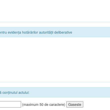
ntru evidența hotărârilor autorității deliberative
 conținutul actului:
(maximum 50 de caractere)