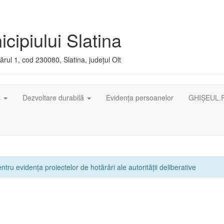
cipiului Slatina
rul 1, cod 230080, Slatina, județul Olt
ș
Dezvoltare durabilă
Evidența persoanelor
GHIȘEUL.
ntru evidența proiectelor de hotărâri ale autorității deliberative