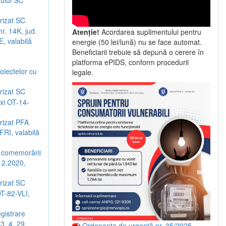
orizat SC
r. 14K, jud.
Atenție!
Acordarea suplimentului pentru
E, valabilă
energie (50 lei/lună) nu se face automat.
Beneficiarii trebuie să depună o cerere în
platforma ePIDS, conform procedurii
oiectelor cu
legale.
orizat SC
xi OT-14-
orizat PFA
FRI, valabilă
a comemorării
.12.2020,
orizat SC
OT-82-VLI,
gistrare
3, 4, 29
Ordonanța de urgență nr. 35/2025