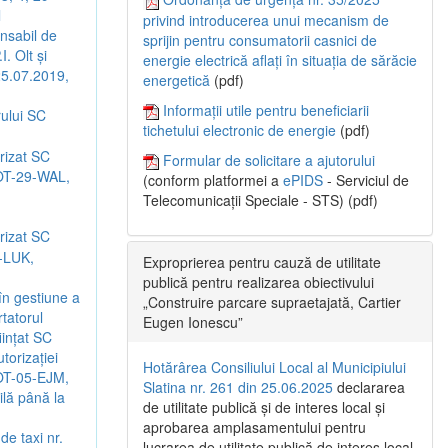
l
privind introducerea unui mecanism de
nsabil de
sprijin pentru consumatorii casnici de
. Olt și
energie electrică aflați în situația de sărăcie
 25.07.2019,
energetică
(pdf)
Informații utile pentru beneficiarii
rului SC
tichetului electronic de energie
(pdf)
orizat SC
Formular de solicitare a ajutorului
 OT-29-WAL,
(conform platformei a
ePIDS
- Serviciul de
Telecomunicații Speciale - STS) (pdf)
orizat SC
9-LUK,
Exproprierea pentru cauză de utilitate
publică pentru realizarea obiectivului
 în gestiune a
„Construire parcare supraetajată, Cartier
rtatorul
Eugen Ionescu”
ințat SC
orizației
Hotărârea Consiliului Local al Municipiului
 OT-05-EJM,
Slatina nr. 261 din 25.06.2025
declararea
lă până la
de utilitate publică și de interes local și
aprobarea amplasamentului pentru
de taxi nr.
lucrarea de utilitate publică de interes local