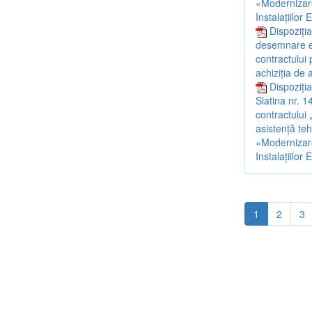
«Modernizare
Instalațiilor
Dispoziți
desemnare ex
contractului 
achiziția de
Dispoziția
Slatina nr. 
contractului 
asistență teh
«Modernizare
Instalațiilor
1
2
3