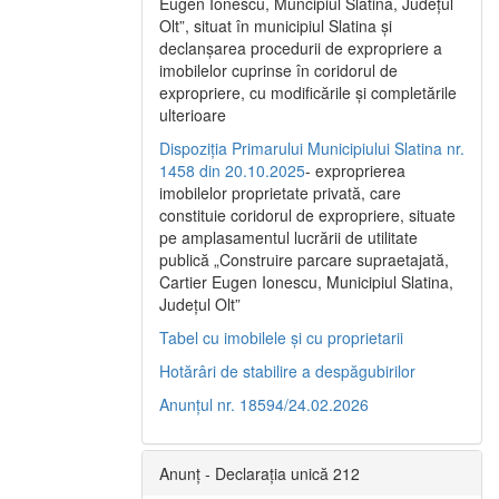
Eugen Ionescu, Muncipiul Slatina, Judeţul
Olt”, situat în municipiul Slatina şi
declanşarea procedurii de expropriere a
imobilelor cuprinse în coridorul de
expropriere, cu modificările şi completările
ulterioare
Dispoziția Primarului Municipiului Slatina nr.
1458 din 20.10.2025
- exproprierea
imobilelor proprietate privată, care
constituie coridorul de expropriere, situate
pe amplasamentul lucrării de utilitate
publică „Construire parcare supraetajată,
Cartier Eugen Ionescu, Municipiul Slatina,
Județul Olt”
Tabel cu imobilele și cu proprietarii
Hotărâri de stabilire a despăgubirilor
Anunțul nr. 18594/24.02.2026
Anunț - Declarația unică 212