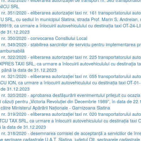
NICU SRL
 nr. 351/2020 - eliberarea autorizației taxi nr. 161 transportatorului aut
SRL, cu sediul în municipiul Slatina, strada Prof. Marin S. Andreian, n
9919, ca urmare a înlocuirii autovehiculului cu destinația taxi OT-24-LI
 de 31.12.2023
a nr. 350/2020 - convocarea Consiliului Local
a nr. 349/2020 - stabilirea sarcinilor de serviciu pentru implementarea pr
rambursabilă
 nr. 322/2020 - eliberarea autorizației taxi nr. 225 transportatorului aut
ES TAXI SRL, ca urmare a înlocuirii autovehiculului cu destinația ta
ă până la data de 31.12.2023
 nr. 321/2020 - eliberarea autorizației taxi nr. 055 transportatorului aut
ION, ca urmare a înlocuirii autovehiculului cu destinația taxi OT-01-
 de 31.12.2023
a nr. 320/2020 - aprobarea desfășurării evenimentului prilejuit cu ocazi
ri căzuți pentru „Victoria Revoluției din Decembrie 1989”, în data de 22
 către Ministerul Apărării Naționale - Garnizoana Slatina
 nr. 319/2020 - eliberarea autorizației taxi nr. 020 transportatorului aut
U TAX SRL, ca urmare a înlocuirii autovehiculului cu destinația taxi 
ă la data de 31.12.2023
a nr. 318/2020 - desemnarea comisiei de acceptanță a serviciilor de înre
e sectoare cadastrale U.A.T. Slatina, județul Olt, sectoarele cadastrale 