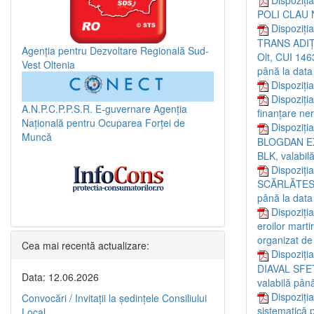
POLI CLAU 
Dispoziția
TRANS ADIȚU 
Agenția pentru Dezvoltare Regională Sud-
Olt, CUI 1463
Vest Oltenia
până la data
Dispoziți
Dispoziți
A.N.P.C.P.P.S.R.
E-guvernare
Agenția
finanțare ne
Națională pentru Ocuparea Forței de
Dispoziția
Muncă
BLOGDAN EXPR
BLK, valabil
Dispoziția
SCĂRLĂTESCU 
până la data
Dispoziți
eroilor marti
organizat de
Cea mai recentă actualizare:
Dispoziția
DIAVAL SFETC
Data: 12.06.2026
valabilă pân
Dispoziți
Convocări / Invitaţii la şedinţele Consiliului
sistematică p
Local