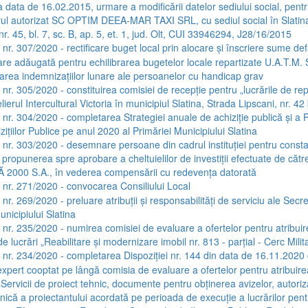
a data de 16.02.2015, urmare a modificării datelor sediului social, pent
rul autorizat SC OPTIM DEEA-MAR TAXI SRL, cu sediul social în Slatin
nr. 45, bl. 7, sc. B, ap. 5, et. 1, jud. Olt, CUI 33946294, J28/16/2015
 nr. 307/2020 - rectificare buget local prin alocare și înscriere sume def
are adăugată pentru echilibrarea bugetelor locale repartizate U.A.T.M. 
țarea indemnizațiilor lunare ale persoanelor cu handicap grav
 nr. 305/2020 - constituirea comisiei de recepție pentru „lucrările de repa
lierul Intercultural Victoria în municipiul Slatina, Strada Lipscani, nr. 42 
a nr. 304/2020 - completarea Strategiei anuale de achiziție publică și a
zițiilor Publice pe anul 2020 al Primăriei Municipiului Slatina
a nr. 303/2020 - desemnare persoane din cadrul instituției pentru const
i propunerea spre aprobare a cheltuielilor de investiții efectuate de cătr
 2000 S.A., în vederea compensării cu redevența datorată
a nr. 271/2020 - convocarea Consiliului Local
 nr. 269/2020 - preluare atribuții și responsabilități de serviciu ale Secre
nicipiului Slatina
a nr. 235/2020 - numirea comisiei de evaluare a ofertelor pentru atribui
de lucrări „Reabilitare și modernizare imobil nr. 813 - parțial - Cerc Milit
a nr. 234/2020 - completarea Dispoziției nr. 144 din data de 16.11.2020 c
pert cooptat pe lângă comisia de evaluare a ofertelor pentru atribuire
„Servicii de proiect tehnic, documente pentru obținerea avizelor, autorizaț
nică a proiectantului acordată pe perioada de execuție a lucrărilor pent