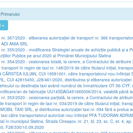
e Primarului
l
 nr. 367/2020 - eliberarea autorizației de transport nr. 366 transportato
ADI ANIA SRL
a nr. 355/2020 - modificarea Strategiei anuale de achiziție publică și a 
zițiilor Publice pe anul 2020 al Primăriei Municipiului Slatina
 nr. 354/2020 - cesionarea totală, la cerere, a Contractului de atribuire
e transport în regim de taxi nr. 148/2019 de către titularul inițial, transpo
FA CÂRSTEA IULIAN, CUI 19581001, către transportatorul nou-înființa
 CUI 42815450, J28/461/2020, distribuirea și eliberarea autorizației t
ehiculul cu destinația taxi având numărul de înmatriculare OT-56-CYF,
ntificare/an de fabricație UU14SDAG451665006/2014, valabilă până l
 nr. 353/2020 - cesionarea parțială, la cerere, a Contractului de atribui
 de transport în regim de taxi nr. 034/2019 de către titularul inițial, trans
MOBIL TAXI SRL, și distribuirea autorizației taxi nr. 094 fără a prelua a
a taxi către transportatorul autorizat nou-înființat PFA TUDORAN ADR
al în municipiul Slatina, Strada Cireașov, nr. 21, bl. 23, sc. C, et. 4, ap. 
0, F28/330/10.09.2020
 nr. 352/2020 - eliberarea autorizației de transport nr. 365 transportato