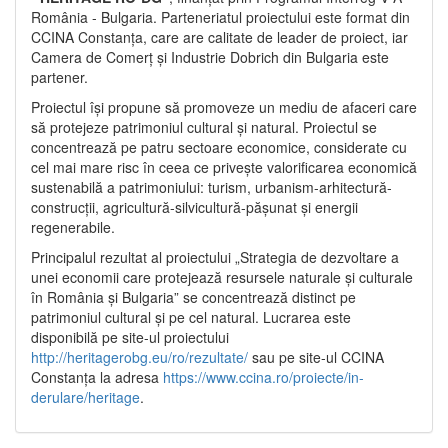
România - Bulgaria. Parteneriatul proiectului este format din
CCINA Constanța, care are calitate de leader de proiect, iar
Camera de Comerț și Industrie Dobrich din Bulgaria este
partener.
Proiectul își propune să promoveze un mediu de afaceri care
să protejeze patrimoniul cultural și natural. Proiectul se
concentrează pe patru sectoare economice, considerate cu
cel mai mare risc în ceea ce privește valorificarea economică
sustenabilă a patrimoniului: turism, urbanism-arhitectură-
construcții, agricultură-silvicultură-pășunat și energii
regenerabile.
Principalul rezultat al proiectului „Strategia de dezvoltare a
unei economii care protejează resursele naturale și culturale
în România și Bulgaria” se concentrează distinct pe
patrimoniul cultural și pe cel natural. Lucrarea este
disponibilă pe site-ul proiectului
http://heritagerobg.eu/ro/rezultate/
sau pe site-ul CCINA
Constanța la adresa
https://www.ccina.ro/proiecte/in-
derulare/heritage
.