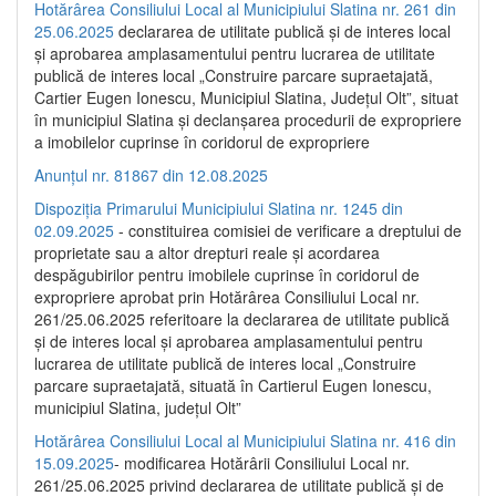
Hotărârea Consiliului Local al Municipiului Slatina nr. 261 din
25.06.2025
declararea de utilitate publică și de interes local
și aprobarea amplasamentului pentru lucrarea de utilitate
publică de interes local „Construire parcare supraetajată,
Cartier Eugen Ionescu, Municipiul Slatina, Județul Olt”, situat
în municipiul Slatina și declanșarea procedurii de expropriere
a imobilelor cuprinse în coridorul de expropriere
Anunțul nr. 81867 din 12.08.2025
Dispoziția Primarului Municipiului Slatina nr. 1245 din
02.09.2025
- constituirea comisiei de verificare a dreptului de
proprietate sau a altor drepturi reale și acordarea
despăgubirilor pentru imobilele cuprinse în coridorul de
expropriere aprobat prin Hotărârea Consiliului Local nr.
261/25.06.2025 referitoare la declararea de utilitate publică
și de interes local și aprobarea amplasamentului pentru
lucrarea de utilitate publică de interes local „Construire
parcare supraetajată, situată în Cartierul Eugen Ionescu,
municipiul Slatina, județul Olt”
Hotărârea Consiliului Local al Municipiului Slatina nr. 416 din
15.09.2025
- modificarea Hotărârii Consiliului Local nr.
261/25.06.2025 privind declararea de utilitate publică și de