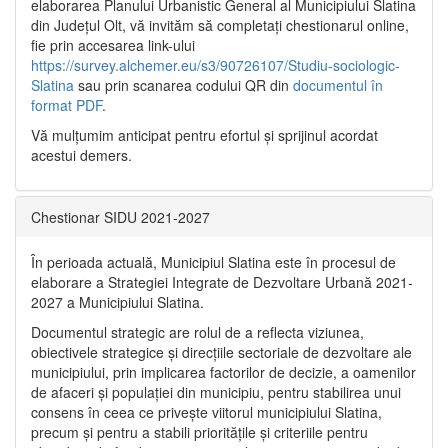
elaborarea Planului Urbanistic General al Municipiului Slatina
din Județul Olt, vă invităm să completați chestionarul online,
fie prin accesarea link-ului
https://survey.alchemer.eu/s3/90726107/Studiu-sociologic-
Slatina
sau prin scanarea codului QR din
documentul în
format PDF
.
Vă mulţumim anticipat pentru efortul şi sprijinul acordat
acestui demers.
Chestionar SIDU 2021-2027
În perioada actuală, Municipiul Slatina este în procesul de
elaborare a Strategiei Integrate de Dezvoltare Urbană 2021‐
2027 a Municipiului Slatina.
Documentul strategic are rolul de a reflecta viziunea,
obiectivele strategice și direcțiile sectoriale de dezvoltare ale
municipiului, prin implicarea factorilor de decizie, a oamenilor
de afaceri și populației din municipiu, pentru stabilirea unui
consens în ceea ce privește viitorul municipiului Slatina,
precum și pentru a stabili prioritățile și criteriile pentru