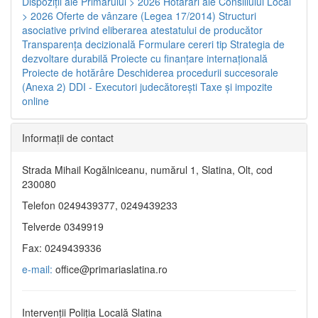
Dispoziţii ale Primarului > 2026
Hotărâri ale Consiliului Local
> 2026
Oferte de vânzare (Legea 17/2014)
Structuri
asociative privind eliberarea atestatului de producător
Transparenţa decizională
Formulare cereri tip
Strategia de
dezvoltare durabilă
Proiecte cu finanţare internaţională
Proiecte de hotărâre
Deschiderea procedurii succesorale
(Anexa 2)
DDI - Executori judecătorești
Taxe şi impozite
online
Informaţii de contact
Strada Mihail Kogălniceanu, numărul 1, Slatina, Olt, cod
230080
Telefon 0249439377, 0249439233
Telverde 0349919
Fax: 0249439336
e-mail:
office@primariaslatina.ro
Intervenții Poliția Locală Slatina