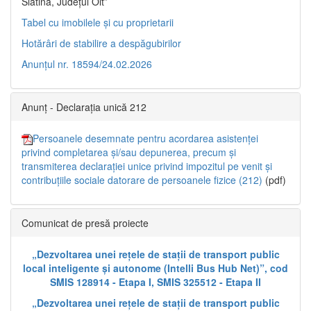
Slatina, Județul Olt”
Tabel cu imobilele și cu proprietarii
Hotărâri de stabilire a despăgubirilor
Anunțul nr. 18594/24.02.2026
Anunț - Declarația unică 212
Persoanele desemnate pentru acordarea asistenței
privind completarea și/sau depunerea, precum și
transmiterea declarației unice privind impozitul pe venit și
contribuțiile sociale datorare de persoanele fizice (212)
(pdf)
Comunicat de presă proiecte
„Dezvoltarea unei rețele de stații de transport public
local inteligente și autonome (Intelli Bus Hub Net)”, cod
SMIS 128914 - Etapa I, SMIS 325512 - Etapa II
„Dezvoltarea unei rețele de stații de transport public