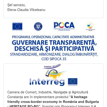
Șef serviciu,
Elena-Claudia Vîlceleanu
Camera de Comerț, Industrie, Navigație și Agricultură
Constanța are în implementare proiectul
“A heritage
friendly cross-border economy in România and Bulgaria
- HERITAGE RO-BG”
, finanțat prin Programul Interreg V-A