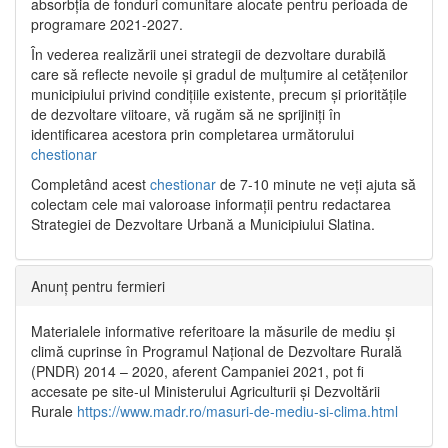
absorbția de fonduri comunitare alocate pentru perioada de
programare 2021-2027.
În vederea realizării unei strategii de dezvoltare durabilă
care să reflecte nevoile și gradul de mulțumire al cetățenilor
municipiului privind condițiile existente, precum și prioritățile
de dezvoltare viitoare, vă rugăm să ne sprijiniți în
identificarea acestora prin completarea următorului
chestionar
Completând acest
chestionar
de 7-10 minute ne veți ajuta să
colectam cele mai valoroase informații pentru redactarea
Strategiei de Dezvoltare Urbană a Municipiului Slatina.
Anunț pentru fermieri
Materialele informative referitoare la măsurile de mediu și
climă cuprinse în Programul Național de Dezvoltare Rurală
(PNDR) 2014 – 2020, aferent Campaniei 2021, pot fi
accesate pe site-ul Ministerului Agriculturii și Dezvoltării
Rurale
https://www.madr.ro/masuri-de-mediu-si-clima.html