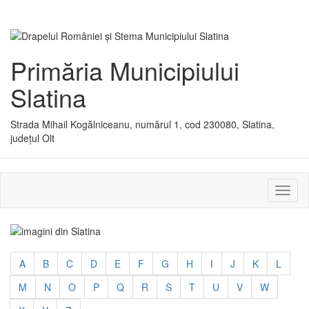
Primăria Municipiului
Slatina
Strada Mihail Kogălniceanu, numărul 1, cod 230080, Slatina,
județul Olt
Activ
sau
dezac
meniu
A
B
C
D
E
F
G
H
I
J
K
L
M
N
O
P
Q
R
S
T
U
V
W