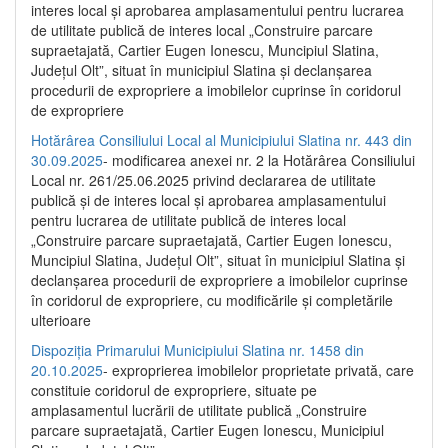
interes local și aprobarea amplasamentului pentru lucrarea
de utilitate publică de interes local „Construire parcare
supraetajată, Cartier Eugen Ionescu, Muncipiul Slatina,
Județul Olt”, situat în municipiul Slatina și declanșarea
procedurii de expropriere a imobilelor cuprinse în coridorul
de expropriere
Hotărârea Consiliului Local al Municipiului Slatina nr. 443 din
30.09.2025
- modificarea anexei nr. 2 la Hotărârea Consiliului
Local nr. 261/25.06.2025 privind declararea de utilitate
publică şi de interes local şi aprobarea amplasamentului
pentru lucrarea de utilitate publică de interes local
„Construire parcare supraetajată, Cartier Eugen Ionescu,
Muncipiul Slatina, Judeţul Olt”, situat în municipiul Slatina şi
declanşarea procedurii de expropriere a imobilelor cuprinse
în coridorul de expropriere, cu modificările şi completările
ulterioare
Dispoziția Primarului Municipiului Slatina nr. 1458 din
20.10.2025
- exproprierea imobilelor proprietate privată, care
constituie coridorul de expropriere, situate pe
amplasamentul lucrării de utilitate publică „Construire
parcare supraetajată, Cartier Eugen Ionescu, Municipiul