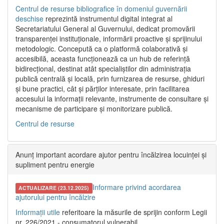
Centrul de resurse bibliografice în domeniul guvernării
deschise
reprezintă instrumentul digital integrat al
Secretariatului General al Guvernului, dedicat promovării
transparenței instituționale, informării proactive și sprijinului
metodologic. Concepută ca o platformă colaborativă și
accesibilă, aceasta funcționează ca un hub de referință
bidirecțional, destinat atât specialiștilor din administrația
publică centrală și locală, prin furnizarea de resurse, ghiduri
și bune practici, cât și părților interesate, prin facilitarea
accesului la informații relevante, instrumente de consultare și
mecanisme de participare și monitorizare publică.
Centrul de resurse
Anunț important acordare ajutor pentru încălzirea locuinței și
supliment pentru energie
Informare privind acordarea
ACTUALIZARE (23.12.2025)
ajutorului pentru încălzire
Informații utile
referitoare la măsurile de sprijin conform Legii
nr. 226/2021 - consumatorul vulnerabil