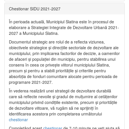
Chestionar SIDU 2021-2027
În perioada actuală, Municipiul Slatina este în procesul de
elaborare a Strategiei Integrate de Dezvoltare Urbană 2021‐
2027 a Municipiului Slatina.
Documentul strategic are rolul de a reflecta viziunea,
obiectivele strategice și direcțiile sectoriale de dezvoltare ale
municipiului, prin implicarea factorilor de decizie, a oamenilor
de afaceri și populației din municipiu, pentru stabilirea unui
consens în ceea ce privește viitorul municipiului Slatina,
precum și pentru a stabili prioritățile și criteriile pentru
absorbția de fonduri comunitare alocate pentru perioada de
programare 2021-2027.
În vederea realizării unei strategii de dezvoltare durabilă
care să reflecte nevoile și gradul de mulțumire al cetățenilor
municipiului privind condițiile existente, precum și prioritățile
de dezvoltare viitoare, vă rugăm să ne sprijiniți în
identificarea acestora prin completarea următorului
chestionar
Completând acest
chestionar
de 7-10 minute ne veți ajuta să