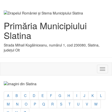
Primăria Municipiului
Slatina
Strada Mihail Kogălniceanu, numărul 1, cod 230080, Slatina,
județul Olt
Activ
sau
dezac
meniu
A
B
C
D
E
F
G
H
I
J
K
L
M
N
O
P
Q
R
S
T
U
V
W