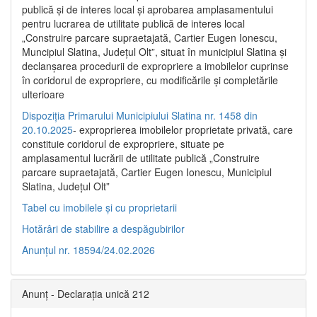
publică şi de interes local şi aprobarea amplasamentului
pentru lucrarea de utilitate publică de interes local
„Construire parcare supraetajată, Cartier Eugen Ionescu,
Muncipiul Slatina, Judeţul Olt”, situat în municipiul Slatina şi
declanşarea procedurii de expropriere a imobilelor cuprinse
în coridorul de expropriere, cu modificările şi completările
ulterioare
Dispoziția Primarului Municipiului Slatina nr. 1458 din
20.10.2025
- exproprierea imobilelor proprietate privată, care
constituie coridorul de expropriere, situate pe
amplasamentul lucrării de utilitate publică „Construire
parcare supraetajată, Cartier Eugen Ionescu, Municipiul
Slatina, Județul Olt”
Tabel cu imobilele și cu proprietarii
Hotărâri de stabilire a despăgubirilor
Anunțul nr. 18594/24.02.2026
Anunț - Declarația unică 212