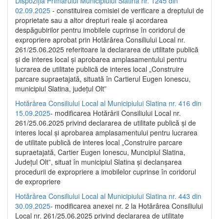
Dispoziția Primarului Municipiului Slatina nr. 1245 din
02.09.2025
- constituirea comisiei de verificare a dreptului de
proprietate sau a altor drepturi reale și acordarea
despăgubirilor pentru imobilele cuprinse în coridorul de
expropriere aprobat prin Hotărârea Consiliului Local nr.
261/25.06.2025 referitoare la declararea de utilitate publică
și de interes local și aprobarea amplasamentului pentru
lucrarea de utilitate publică de interes local „Construire
parcare supraetajată, situată în Cartierul Eugen Ionescu,
municipiul Slatina, județul Olt”
Hotărârea Consiliului Local al Municipiului Slatina nr. 416 din
15.09.2025
- modificarea Hotărârii Consiliului Local nr.
261/25.06.2025 privind declararea de utilitate publică și de
interes local și aprobarea amplasamentului pentru lucrarea
de utilitate publică de interes local „Construire parcare
supraetajată, Cartier Eugen Ionescu, Muncipiul Slatina,
Județul Olt”, situat în municipiul Slatina și declanșarea
procedurii de expropriere a imobilelor cuprinse în coridorul
de expropriere
Hotărârea Consiliului Local al Municipiului Slatina nr. 443 din
30.09.2025
- modificarea anexei nr. 2 la Hotărârea Consiliului
Local nr. 261/25.06.2025 privind declararea de utilitate