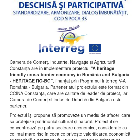
Camera de Comerț, Industrie, Navigație și Agricultură
Constanța are în implementare proiectul
“A heritage
friendly cross-border economy in România and Bulgaria
- HERITAGE RO-BG”
, finanțat prin Programul Interreg V-A
România - Bulgaria. Parteneriatul proiectului este format din
CCINA Constanța, care are calitate de leader de proiect, iar
Camera de Comerț și Industrie Dobrich din Bulgaria este
partener.
Proiectul își propune să promoveze un mediu de afaceri care
să protejeze patrimoniul cultural și natural. Proiectul se
concentrează pe patru sectoare economice, considerate cu
cel mai mare risc în ceea ce privește valorificarea economică
sustenabilă a patrimoniului: turism, urbanism-arhitectură-