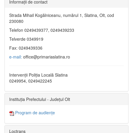
Informaţii de contact
Strada Mihail Kogălniceanu, numărul 1, Slatina, Olt, cod
230080
Telefon 0249439377, 0249439233
Telverde 0349919
Fax: 0249439336
e-mail:
office@primariaslatina.ro
Intervenții Poliția Locală Slatina
0249954, 0249422245
Instituția Prefectului - Județul Olt
Program de audiențe
Loctrans