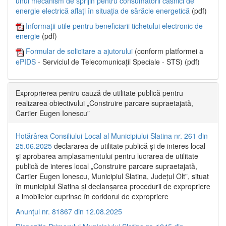
unui mecanism de sprijin pentru consumatorii casnici de
energie electrică aflați în situația de sărăcie energetică
(pdf)
Informații utile pentru beneficiarii tichetului electronic de
energie
(pdf)
Formular de solicitare a ajutorului
(conform platformei a
ePIDS
- Serviciul de Telecomunicații Speciale - STS) (pdf)
Exproprierea pentru cauză de utilitate publică pentru
realizarea obiectivului „Construire parcare supraetajată,
Cartier Eugen Ionescu”
Hotărârea Consiliului Local al Municipiului Slatina nr. 261 din
25.06.2025
declararea de utilitate publică și de interes local
și aprobarea amplasamentului pentru lucrarea de utilitate
publică de interes local „Construire parcare supraetajată,
Cartier Eugen Ionescu, Municipiul Slatina, Județul Olt”, situat
în municipiul Slatina și declanșarea procedurii de expropriere
a imobilelor cuprinse în coridorul de expropriere
Anunțul nr. 81867 din 12.08.2025