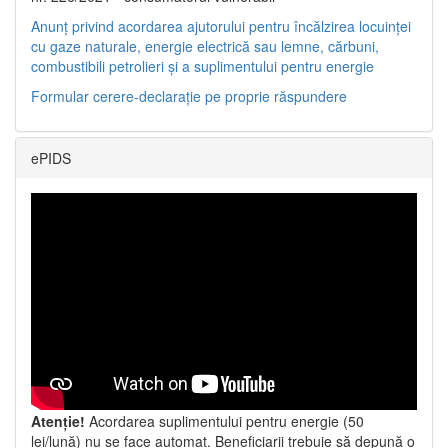
Anunț privind acordarea ajutorului pentru încălzirea locuinței
cu gaze naturale, energie electrică sau lemne, cărbuni,
combustibili petrolieri și a suplimentului pentru energie
Formular cerere-declarație pe proprie răspundere
ePIDS
Atenție!
Acordarea suplimentului pentru energie (50
lei/lună) nu se face automat. Beneficiarii trebuie să depună o