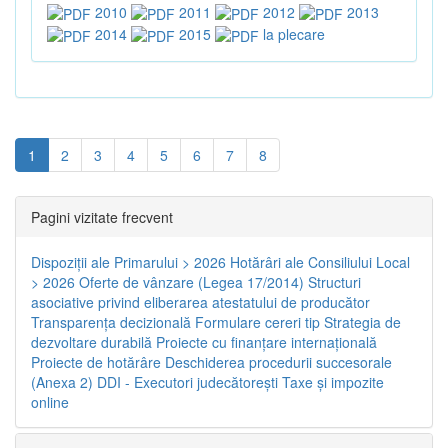
2010
2011
2012
2013
2014
2015
la plecare
1
2
3
4
5
6
7
8
Pagini vizitate frecvent
Dispoziţii ale Primarului > 2026
Hotărâri ale Consiliului Local
> 2026
Oferte de vânzare (Legea 17/2014)
Structuri
asociative privind eliberarea atestatului de producător
Transparenţa decizională
Formulare cereri tip
Strategia de
dezvoltare durabilă
Proiecte cu finanţare internaţională
Proiecte de hotărâre
Deschiderea procedurii succesorale
(Anexa 2)
DDI - Executori judecătorești
Taxe şi impozite
online